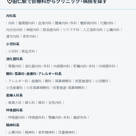
由仁駅で診療科からクリニック・病院を探す
内科系
内科｜
循環器内科｜
血液内科｜
腫瘍内科・外科｜
糖尿病内科｜
代謝内科｜
内分泌内科｜
神経内科｜
感染症内科｜
リウマチ科｜
人工透析内科｜
心臓内科｜
漢方内科｜
老年内科｜
小児科系
小児科｜
新生児科｜
消化器科系
胃腸内科｜
消化器内科・外科｜
内視鏡内科｜
肝臓内科・外科｜
内視鏡外科｜
眼科・耳鼻科・皮膚科・アレルギー科系
アレルギー科｜
皮膚科｜
眼科｜
耳鼻咽喉科｜
気管食道科｜
小児眼科｜
小児皮膚科｜
小児耳鼻咽喉科｜
気管食道・耳鼻咽喉科｜
産婦人科系
産婦人科｜
婦人科｜
産科｜
女性内科｜
呼吸器科系
呼吸器内科｜
呼吸器外科｜
腎臓内科・外科｜
胸部外科｜
精神科系
心療内科｜
精神科｜
老年精神科｜
児童精神科｜