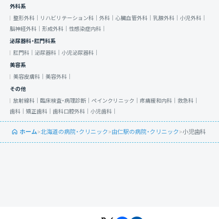
外科系
整形外科｜
リハビリテーション科｜
外科｜
心臓血管外科｜
乳腺外科｜
小児外科｜
脳神経外科｜
形成外科｜
性感染症内科｜
泌尿器科・肛門科系
肛門科｜
泌尿器科｜
小児泌尿器科｜
美容系
美容皮膚科｜
美容外科｜
その他
放射線科｜
臨床検査・病理診断｜
ペインクリニック｜
疼痛緩和内科｜
救急科｜
歯科｜
矯正歯科｜
歯科口腔外科｜
小児歯科｜
ホーム
>
北海道の病院・クリニック
>
由仁駅の病院・クリニック
>
小児歯科