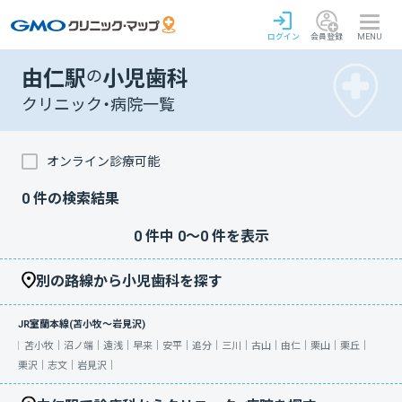
ログイン
会員登録
MENU
由仁駅
の
小児歯科
クリニック・病院一覧
オンライン診療可能
0
件の検索結果
0
件中
0
〜
0
件を表示
別の路線から小児歯科を探す
JR室蘭本線(苫小牧～岩見沢)
苫小牧｜
沼ノ端｜
遠浅｜
早来｜
安平｜
追分｜
三川｜
古山｜
由仁｜
栗山｜
栗丘｜
栗沢｜
志文｜
岩見沢｜