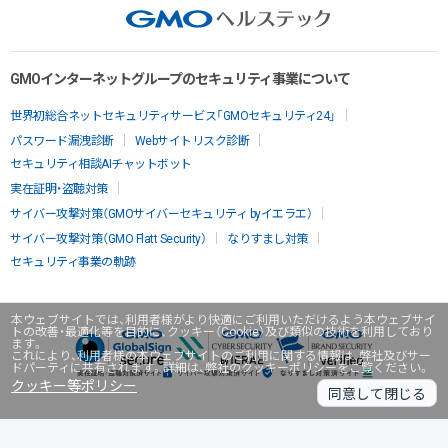
GMOインターネットグループのセキュリティ事業について
世界初総合ネットセキュリティサービス「GMOセキュリティ24」
パスワード漏洩診断
Webサイトリスク診断
セキュリティ相談AIチャットボット
実在証明・盗聴対策
サイバー攻撃対策（GMOサイバーセキュリティ byイエラエ）
サイバー攻撃対策（GMO Flatt Security）
なりすまし対策
セキュリティ事業の軌跡
本ウェブサイトでは、利用者様がより快適にご利用いただけるよう本ウェブサイ
トの改善・最適化等を目的に、クッキー（Cookie）及び類似の技術を利用しており
ます。
これにより、利用者様の本ウェブサイトのご利用に関する情報は、弊社及びサー
ドパーティに共有されます。詳細は、弊社のクッキーポリシーをご覧ください。
クッキー等ポリシー
同意して閉じる