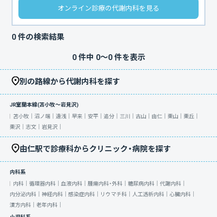
オンライン診療の代謝内科を見る
0
件の検索結果
0
件中
0
〜
0
件を表示
別の路線から代謝内科を探す
JR室蘭本線(苫小牧～岩見沢)
苫小牧｜
沼ノ端｜
遠浅｜
早来｜
安平｜
追分｜
三川｜
古山｜
由仁｜
栗山｜
栗丘｜
栗沢｜
志文｜
岩見沢｜
由仁駅で診療科からクリニック・病院を探す
内科系
内科｜
循環器内科｜
血液内科｜
腫瘍内科・外科｜
糖尿病内科｜
代謝内科｜
内分泌内科｜
神経内科｜
感染症内科｜
リウマチ科｜
人工透析内科｜
心臓内科｜
漢方内科｜
老年内科｜