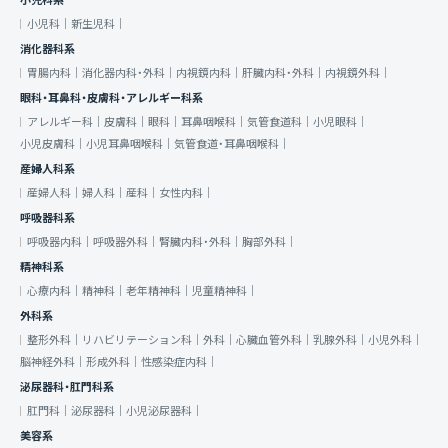
小児科系
小児科｜
新生児科｜
消化器科系
胃腸内科｜
消化器内科・外科｜
内視鏡内科｜
肝臓内科・外科｜
内視鏡外科｜
眼科・耳鼻科・皮膚科・アレルギー科系
アレルギー科｜
皮膚科｜
眼科｜
耳鼻咽喉科｜
気管食道科｜
小児眼科｜
小児皮膚科｜
小児耳鼻咽喉科｜
気管食道・耳鼻咽喉科｜
産婦人科系
産婦人科｜
婦人科｜
産科｜
女性内科｜
呼吸器科系
呼吸器内科｜
呼吸器外科｜
腎臓内科・外科｜
胸部外科｜
精神科系
心療内科｜
精神科｜
老年精神科｜
児童精神科｜
外科系
整形外科｜
リハビリテーション科｜
外科｜
心臓血管外科｜
乳腺外科｜
小児外科｜
脳神経外科｜
形成外科｜
性感染症内科｜
泌尿器科・肛門科系
肛門科｜
泌尿器科｜
小児泌尿器科｜
美容系