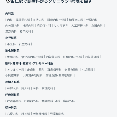
由仁駅で診療科からクリニック・病院を探す
内科系
内科｜
循環器内科｜
血液内科｜
腫瘍内科・外科｜
糖尿病内科｜
代謝内科｜
内分泌内科｜
神経内科｜
感染症内科｜
リウマチ科｜
人工透析内科｜
心臓内科｜
漢方内科｜
老年内科｜
小児科系
小児科｜
新生児科｜
消化器科系
胃腸内科｜
消化器内科・外科｜
内視鏡内科｜
肝臓内科・外科｜
内視鏡外科｜
眼科・耳鼻科・皮膚科・アレルギー科系
アレルギー科｜
皮膚科｜
眼科｜
耳鼻咽喉科｜
気管食道科｜
小児眼科｜
小児皮膚科｜
小児耳鼻咽喉科｜
気管食道・耳鼻咽喉科｜
産婦人科系
産婦人科｜
婦人科｜
産科｜
女性内科｜
呼吸器科系
呼吸器内科｜
呼吸器外科｜
腎臓内科・外科｜
胸部外科｜
精神科系
心療内科｜
精神科｜
老年精神科｜
児童精神科｜