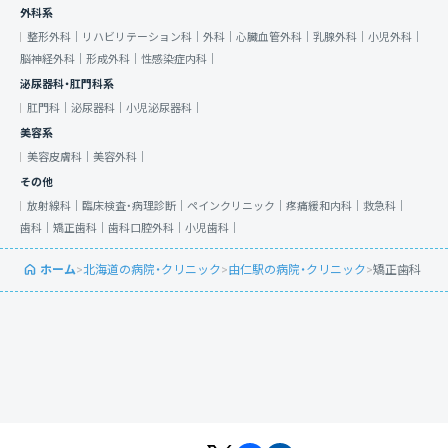
外科系
整形外科｜
リハビリテーション科｜
外科｜
心臓血管外科｜
乳腺外科｜
小児外科｜
脳神経外科｜
形成外科｜
性感染症内科｜
泌尿器科・肛門科系
肛門科｜
泌尿器科｜
小児泌尿器科｜
美容系
美容皮膚科｜
美容外科｜
その他
放射線科｜
臨床検査・病理診断｜
ペインクリニック｜
疼痛緩和内科｜
救急科｜
歯科｜
矯正歯科｜
歯科口腔外科｜
小児歯科｜
ホーム
>
北海道の病院・クリニック
>
由仁駅の病院・クリニック
>
矯正歯科