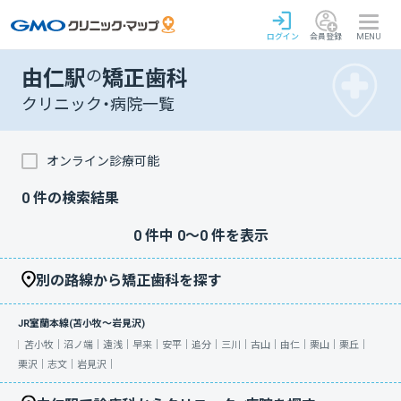
ログイン
会員登録
MENU
由仁駅
の
矯正歯科
クリニック・病院一覧
オンライン診療可能
0
件の検索結果
0
件中
0
〜
0
件を表示
別の路線から矯正歯科を探す
JR室蘭本線(苫小牧～岩見沢)
苫小牧｜
沼ノ端｜
遠浅｜
早来｜
安平｜
追分｜
三川｜
古山｜
由仁｜
栗山｜
栗丘｜
栗沢｜
志文｜
岩見沢｜