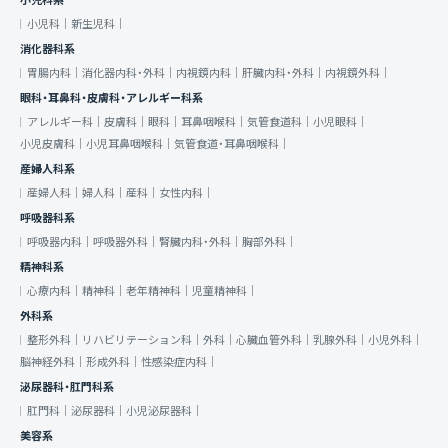
小児科系
小児科｜
新生児科｜
消化器科系
胃腸内科｜
消化器内科・外科｜
内視鏡内科｜
肝臓内科・外科｜
内視鏡外科｜
眼科・耳鼻科・皮膚科・アレルギー科系
アレルギー科｜
皮膚科｜
眼科｜
耳鼻咽喉科｜
気管食道科｜
小児眼科｜
小児皮膚科｜
小児耳鼻咽喉科｜
気管食道・耳鼻咽喉科｜
産婦人科系
産婦人科｜
婦人科｜
産科｜
女性内科｜
呼吸器科系
呼吸器内科｜
呼吸器外科｜
腎臓内科・外科｜
胸部外科｜
精神科系
心療内科｜
精神科｜
老年精神科｜
児童精神科｜
外科系
整形外科｜
リハビリテーション科｜
外科｜
心臓血管外科｜
乳腺外科｜
小児外科｜
脳神経外科｜
形成外科｜
性感染症内科｜
泌尿器科・肛門科系
肛門科｜
泌尿器科｜
小児泌尿器科｜
美容系