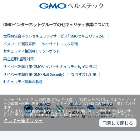
GMOインターネットグループのセキュリティ事業について
世界初総合ネットセキュリティサービス「GMOセキュリティ24」
パスワード漏洩診断
Webサイトリスク診断
セキュリティ相談AIチャットボット
実在証明・盗聴対策
サイバー攻撃対策（GMOサイバーセキュリティ byイエラエ）
サイバー攻撃対策（GMO Flatt Security）
なりすまし対策
セキュリティ事業の軌跡
本ウェブサイトでは、利用者様がより快適にご利用いただけるよう本ウェブサイ
トの改善・最適化等を目的に、クッキー（Cookie）及び類似の技術を利用しており
ます。
これにより、利用者様の本ウェブサイトのご利用に関する情報は、弊社及びサー
ドパーティに共有されます。詳細は、弊社のクッキーポリシーをご覧ください。
クッキー等ポリシー
同意して閉じる