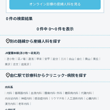
オンライン診療の産婦人科を見る
0
件の検索結果
0
件中
0
〜
0
件を表示
別の路線から産婦人科を探す
JR室蘭本線(苫小牧～岩見沢)
苫小牧｜
沼ノ端｜
遠浅｜
早来｜
安平｜
追分｜
三川｜
古山｜
由仁｜
栗山｜
栗丘｜
栗沢｜
志文｜
岩見沢｜
由仁駅で診療科からクリニック・病院を探す
内科系
内科｜
循環器内科｜
血液内科｜
腫瘍内科・外科｜
糖尿病内科｜
代謝内科｜
内分泌内科｜
神経内科｜
感染症内科｜
リウマチ科｜
人工透析内科｜
心臓内科｜
漢方内科｜
老年内科｜