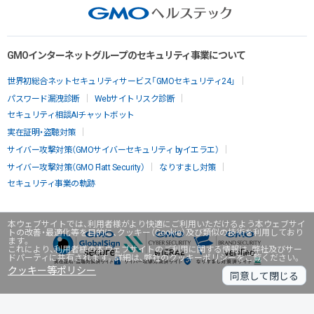
GMOインターネットグループのセキュリティ事業について
世界初総合ネットセキュリティサービス「GMOセキュリティ24」
パスワード漏洩診断
Webサイトリスク診断
セキュリティ相談AIチャットボット
実在証明・盗聴対策
サイバー攻撃対策（GMOサイバーセキュリティ byイエラエ）
サイバー攻撃対策（GMO Flatt Security）
なりすまし対策
セキュリティ事業の軌跡
本ウェブサイトでは、利用者様がより快適にご利用いただけるよう本ウェブサイ
トの改善・最適化等を目的に、クッキー（Cookie）及び類似の技術を利用しており
ます。
これにより、利用者様の本ウェブサイトのご利用に関する情報は、弊社及びサー
ドパーティに共有されます。詳細は、弊社のクッキーポリシーをご覧ください。
クッキー等ポリシー
同意して閉じる