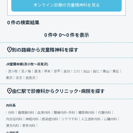
オンライン診療の児童精神科を見る
0
件の検索結果
0
件中
0
〜
0
件を表示
別の路線から児童精神科を探す
JR室蘭本線(苫小牧～岩見沢)
苫小牧｜
沼ノ端｜
遠浅｜
早来｜
安平｜
追分｜
三川｜
古山｜
由仁｜
栗山｜
栗丘｜
栗沢｜
志文｜
岩見沢｜
由仁駅で診療科からクリニック・病院を探す
内科系
内科｜
循環器内科｜
血液内科｜
腫瘍内科・外科｜
糖尿病内科｜
代謝内科｜
内分泌内科｜
神経内科｜
感染症内科｜
リウマチ科｜
人工透析内科｜
心臓内科｜
漢方内科｜
老年内科｜