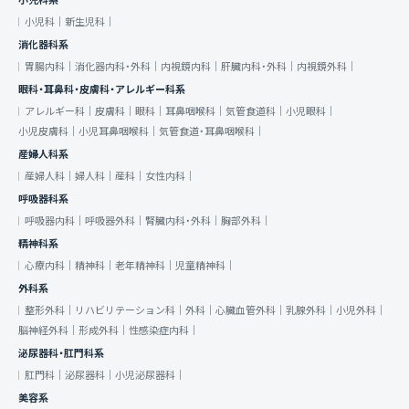
小児科系
小児科｜
新生児科｜
消化器科系
胃腸内科｜
消化器内科・外科｜
内視鏡内科｜
肝臓内科・外科｜
内視鏡外科｜
眼科・耳鼻科・皮膚科・アレルギー科系
アレルギー科｜
皮膚科｜
眼科｜
耳鼻咽喉科｜
気管食道科｜
小児眼科｜
小児皮膚科｜
小児耳鼻咽喉科｜
気管食道・耳鼻咽喉科｜
産婦人科系
産婦人科｜
婦人科｜
産科｜
女性内科｜
呼吸器科系
呼吸器内科｜
呼吸器外科｜
腎臓内科・外科｜
胸部外科｜
精神科系
心療内科｜
精神科｜
老年精神科｜
児童精神科｜
外科系
整形外科｜
リハビリテーション科｜
外科｜
心臓血管外科｜
乳腺外科｜
小児外科｜
脳神経外科｜
形成外科｜
性感染症内科｜
泌尿器科・肛門科系
肛門科｜
泌尿器科｜
小児泌尿器科｜
美容系