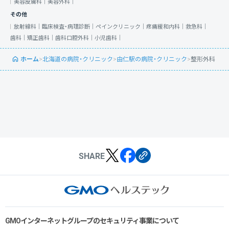
美容皮膚科｜
美容外科｜
その他
放射線科｜
臨床検査・病理診断｜
ペインクリニック｜
疼痛緩和内科｜
救急科｜
歯科｜
矯正歯科｜
歯科口腔外科｜
小児歯科｜
ホーム
>
北海道の病院・クリニック
>
由仁駅の病院・クリニック
>
整形外科
SHARE
GMOインターネットグループのセキュリティ事業について