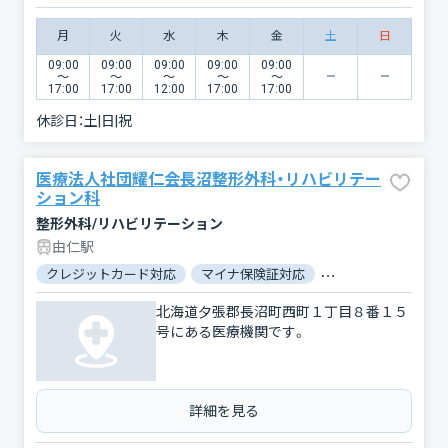
月
火
水
木
金
土
日
09:00
09:00
09:00
09:00
09:00
〜
〜
〜
〜
〜
17:00
17:00
12:00
17:00
17:00
休診日：
土|日|祝
医療法人社団耀仁会長沼整形外科・リハビリテー
ション科
整形外科/リハビリテーション
由仁駅
クレジットカード対応
マイナ保険証対応
駐車場あり
バリ
北海道夕張郡長沼町西町１丁目８番１５
号にある医療機関です。
詳細を見る