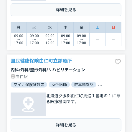
詳細を見る
月
火
水
木
金
土
日
09:00
09:00
09:00
09:00
09:00
〜
〜
〜
〜
〜
17:00
17:00
12:00
17:00
17:00
国民健康保険由仁町立診療所
内科/外科/整形外科/リハビリテーション
由仁駅
マイナ保険証対応
女性医師
駐車場あり
バリアフリー
北海道夕張郡由仁町馬追１番地の１にあ
る医療機関です。
詳細を見る