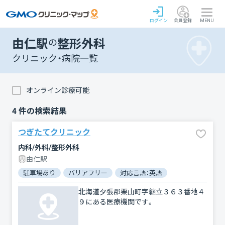
ログイン
会員登録
MENU
由仁駅
の
整形外科
クリニック・病院一覧
オンライン診療可能
4
件の検索結果
つぎたてクリニック
内科/外科/整形外科
由仁駅
駐車場あり
バリアフリー
対応言語：英語
北海道夕張郡栗山町字継立３６３番地４
９にある医療機関です。