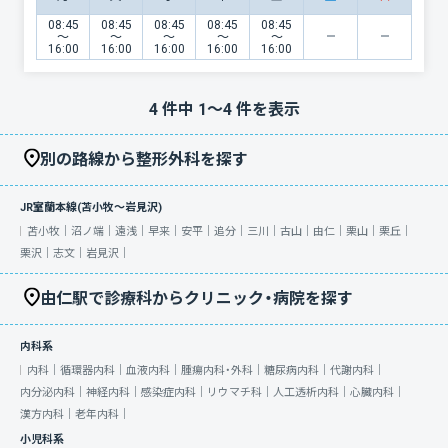
08:45
08:45
08:45
08:45
08:45
〜
〜
〜
〜
〜
16:00
16:00
16:00
16:00
16:00
4
件中
1
〜
4
件を表示
別の路線から整形外科を探す
JR室蘭本線(苫小牧～岩見沢)
苫小牧｜
沼ノ端｜
遠浅｜
早来｜
安平｜
追分｜
三川｜
古山｜
由仁｜
栗山｜
栗丘｜
栗沢｜
志文｜
岩見沢｜
由仁駅で診療科からクリニック・病院を探す
内科系
内科｜
循環器内科｜
血液内科｜
腫瘍内科・外科｜
糖尿病内科｜
代謝内科｜
内分泌内科｜
神経内科｜
感染症内科｜
リウマチ科｜
人工透析内科｜
心臓内科｜
漢方内科｜
老年内科｜
小児科系