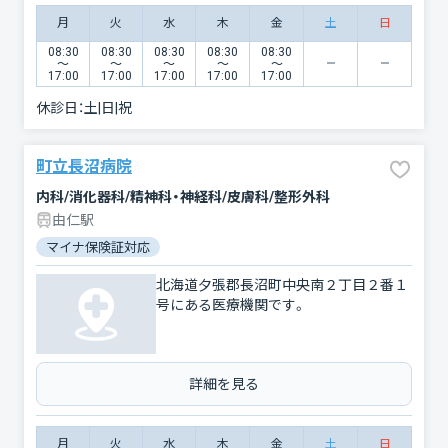
月
火
水
木
金
土
日
08:30
08:30
08:30
08:30
08:30
〜
〜
〜
〜
〜
17:00
17:00
17:00
17:00
17:00
休診日：
土|日|祝
町立長沼病院
内科/消化器科/精神科・神経科/皮膚科/整形外科
由仁駅
マイナ保険証対応
北海道夕張郡長沼町中央南２丁目２番１
号にある医療機関です。
詳細を見る
月
火
水
木
金
土
日