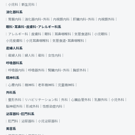
小児科｜
新生児科｜
消化器科系
胃腸内科｜
消化器内科・外科｜
内視鏡内科｜
肝臓内科・外科｜
内視鏡外科｜
眼科・耳鼻科・皮膚科・アレルギー科系
アレルギー科｜
皮膚科｜
眼科｜
耳鼻咽喉科｜
気管食道科｜
小児眼科｜
小児皮膚科｜
小児耳鼻咽喉科｜
気管食道・耳鼻咽喉科｜
産婦人科系
産婦人科｜
婦人科｜
産科｜
女性内科｜
呼吸器科系
呼吸器内科｜
呼吸器外科｜
腎臓内科・外科｜
胸部外科｜
精神科系
心療内科｜
精神科｜
老年精神科｜
児童精神科｜
外科系
整形外科｜
リハビリテーション科｜
外科｜
心臓血管外科｜
乳腺外科｜
小児外科｜
脳神経外科｜
形成外科｜
性感染症内科｜
泌尿器科・肛門科系
肛門科｜
泌尿器科｜
小児泌尿器科｜
美容系