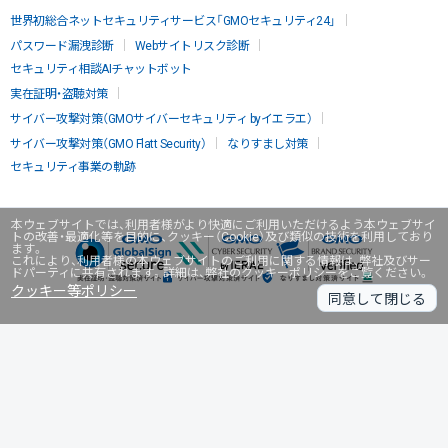
世界初総合ネットセキュリティサービス「GMOセキュリティ24」
パスワード漏洩診断
Webサイトリスク診断
セキュリティ相談AIチャットボット
実在証明・盗聴対策
サイバー攻撃対策（GMOサイバーセキュリティ byイエラエ）
サイバー攻撃対策（GMO Flatt Security）
なりすまし対策
セキュリティ事業の軌跡
本ウェブサイトでは、利用者様がより快適にご利用いただけるよう本ウェブサイ
トの改善・最適化等を目的に、クッキー（Cookie）及び類似の技術を利用しており
ます。
これにより、利用者様の本ウェブサイトのご利用に関する情報は、弊社及びサー
ドパーティに共有されます。詳細は、弊社のクッキーポリシーをご覧ください。
クッキー等ポリシー
同意して閉じる
無料診断