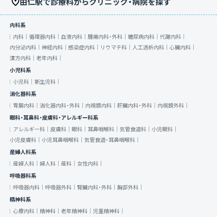
由仁駅で診療科からクリニック・病院を探す
内科系
内科｜
循環器内科｜
血液内科｜
腫瘍内科・外科｜
糖尿病内科｜
代謝内科｜
内分泌内科｜
神経内科｜
感染症内科｜
リウマチ科｜
人工透析内科｜
心臓内科｜
漢方内科｜
老年内科｜
小児科系
小児科｜
新生児科｜
消化器科系
胃腸内科｜
消化器内科・外科｜
内視鏡内科｜
肝臓内科・外科｜
内視鏡外科｜
眼科・耳鼻科・皮膚科・アレルギー科系
アレルギー科｜
皮膚科｜
眼科｜
耳鼻咽喉科｜
気管食道科｜
小児眼科｜
小児皮膚科｜
小児耳鼻咽喉科｜
気管食道・耳鼻咽喉科｜
産婦人科系
産婦人科｜
婦人科｜
産科｜
女性内科｜
呼吸器科系
呼吸器内科｜
呼吸器外科｜
腎臓内科・外科｜
胸部外科｜
精神科系
心療内科｜
精神科｜
老年精神科｜
児童精神科｜