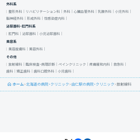
外科系
整形外科｜
リハビリテーション科｜
外科｜
心臓血管外科｜
乳腺外科｜
小児外科｜
脳神経外科｜
形成外科｜
性感染症内科｜
泌尿器科・肛門科系
肛門科｜
泌尿器科｜
小児泌尿器科｜
美容系
美容皮膚科｜
美容外科｜
その他
放射線科｜
臨床検査・病理診断｜
ペインクリニック｜
疼痛緩和内科｜
救急科｜
歯科｜
矯正歯科｜
歯科口腔外科｜
小児歯科｜
ホーム
>
北海道の病院・クリニック
>
由仁駅の病院・クリニック
>
放射線科