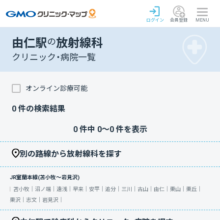
ログイン
会員登録
MENU
由仁駅
の
放射線科
クリニック・病院一覧
オンライン診療可能
0
件の検索結果
0
件中
0
〜
0
件を表示
別の路線から放射線科を探す
JR室蘭本線(苫小牧～岩見沢)
苫小牧｜
沼ノ端｜
遠浅｜
早来｜
安平｜
追分｜
三川｜
古山｜
由仁｜
栗山｜
栗丘｜
栗沢｜
志文｜
岩見沢｜