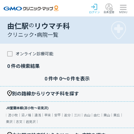
ログイン
会員登録
MENU
由仁駅
の
リウマチ科
クリニック・病院一覧
オンライン診療可能
0
件の検索結果
0
件中
0
〜
0
件を表示
別の路線からリウマチ科を探す
JR室蘭本線(苫小牧～岩見沢)
苫小牧｜
沼ノ端｜
遠浅｜
早来｜
安平｜
追分｜
三川｜
古山｜
由仁｜
栗山｜
栗丘｜
栗沢｜
志文｜
岩見沢｜