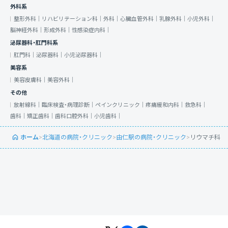
外科系
整形外科｜
リハビリテーション科｜
外科｜
心臓血管外科｜
乳腺外科｜
小児外科｜
脳神経外科｜
形成外科｜
性感染症内科｜
泌尿器科・肛門科系
肛門科｜
泌尿器科｜
小児泌尿器科｜
美容系
美容皮膚科｜
美容外科｜
その他
放射線科｜
臨床検査・病理診断｜
ペインクリニック｜
疼痛緩和内科｜
救急科｜
歯科｜
矯正歯科｜
歯科口腔外科｜
小児歯科｜
ホーム
>
北海道の病院・クリニック
>
由仁駅の病院・クリニック
>
リウマチ科