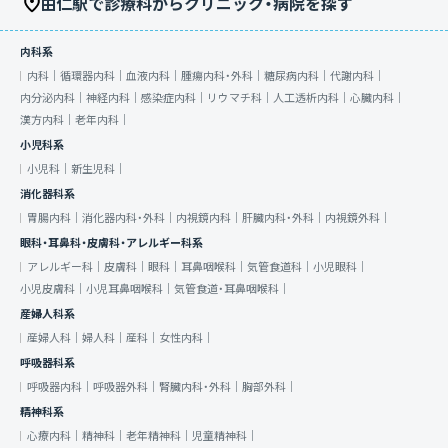
由仁駅で診療科からクリニック・病院を探す
内科系
内科｜
循環器内科｜
血液内科｜
腫瘍内科・外科｜
糖尿病内科｜
代謝内科｜
内分泌内科｜
神経内科｜
感染症内科｜
リウマチ科｜
人工透析内科｜
心臓内科｜
漢方内科｜
老年内科｜
小児科系
小児科｜
新生児科｜
消化器科系
胃腸内科｜
消化器内科・外科｜
内視鏡内科｜
肝臓内科・外科｜
内視鏡外科｜
眼科・耳鼻科・皮膚科・アレルギー科系
アレルギー科｜
皮膚科｜
眼科｜
耳鼻咽喉科｜
気管食道科｜
小児眼科｜
小児皮膚科｜
小児耳鼻咽喉科｜
気管食道・耳鼻咽喉科｜
産婦人科系
産婦人科｜
婦人科｜
産科｜
女性内科｜
呼吸器科系
呼吸器内科｜
呼吸器外科｜
腎臓内科・外科｜
胸部外科｜
精神科系
心療内科｜
精神科｜
老年精神科｜
児童精神科｜