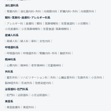
消化器科系
胃腸内科｜
消化器内科・外科｜
内視鏡内科｜
肝臓内科・外科｜
内視鏡外科｜
眼科・耳鼻科・皮膚科・アレルギー科系
アレルギー科｜
皮膚科｜
眼科｜
耳鼻咽喉科｜
気管食道科｜
小児眼科｜
小児皮膚科｜
小児耳鼻咽喉科｜
気管食道・耳鼻咽喉科｜
産婦人科系
産婦人科｜
婦人科｜
産科｜
女性内科｜
呼吸器科系
呼吸器内科｜
呼吸器外科｜
腎臓内科・外科｜
胸部外科｜
精神科系
心療内科｜
精神科｜
老年精神科｜
児童精神科｜
外科系
整形外科｜
リハビリテーション科｜
外科｜
心臓血管外科｜
乳腺外科｜
小児外科｜
脳神経外科｜
形成外科｜
性感染症内科｜
泌尿器科・肛門科系
肛門科｜
泌尿器科｜
小児泌尿器科｜
美容系
美容皮膚科｜
美容外科｜