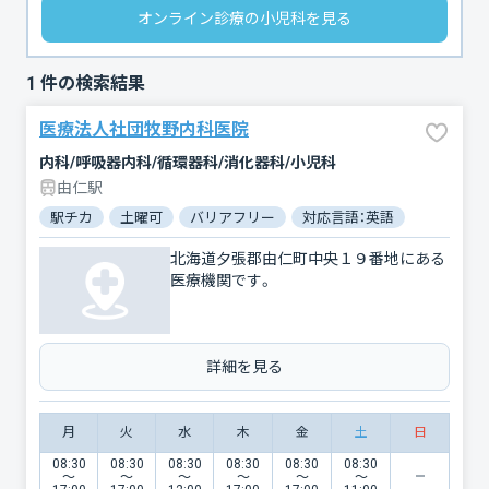
オンライン診療の小児科を見る
1
件の検索結果
医療法人社団牧野内科医院
内科/呼吸器内科/循環器科/消化器科/小児科
由仁駅
駅チカ
土曜可
バリアフリー
対応言語：英語
北海道夕張郡由仁町中央１９番地にある
医療機関です。
詳細を見る
月
火
水
木
金
土
日
08:30
08:30
08:30
08:30
08:30
08:30
〜
〜
〜
〜
〜
〜