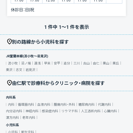
17:00
17:00
12:00
17:00
17:00
11:00
休診日：
日|祝
1
件中
1
〜
1
件を表示
別の路線から小児科を探す
JR室蘭本線(苫小牧～岩見沢)
苫小牧｜
沼ノ端｜
遠浅｜
早来｜
安平｜
追分｜
三川｜
古山｜
由仁｜
栗山｜
栗丘｜
栗沢｜
志文｜
岩見沢｜
由仁駅で診療科からクリニック・病院を探す
内科系
内科｜
循環器内科｜
血液内科｜
腫瘍内科・外科｜
糖尿病内科｜
代謝内科｜
内分泌内科｜
神経内科｜
感染症内科｜
リウマチ科｜
人工透析内科｜
心臓内科｜
漢方内科｜
老年内科｜
小児科系
小児科｜
新生児科｜