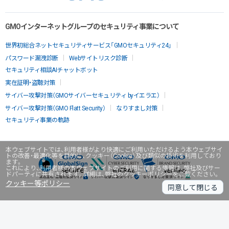
GMOインターネットグループのセキュリティ事業について
世界初総合ネットセキュリティサービス「GMOセキュリティ24」
パスワード漏洩診断
Webサイトリスク診断
セキュリティ相談AIチャットボット
実在証明・盗聴対策
サイバー攻撃対策（GMOサイバーセキュリティ byイエラエ）
サイバー攻撃対策（GMO Flatt Security）
なりすまし対策
セキュリティ事業の軌跡
本ウェブサイトでは、利用者様がより快適にご利用いただけるよう本ウェブサイ
トの改善・最適化等を目的に、クッキー（Cookie）及び類似の技術を利用しており
ます。
これにより、利用者様の本ウェブサイトのご利用に関する情報は、弊社及びサー
ドパーティに共有されます。詳細は、弊社のクッキーポリシーをご覧ください。
クッキー等ポリシー
同意して閉じる