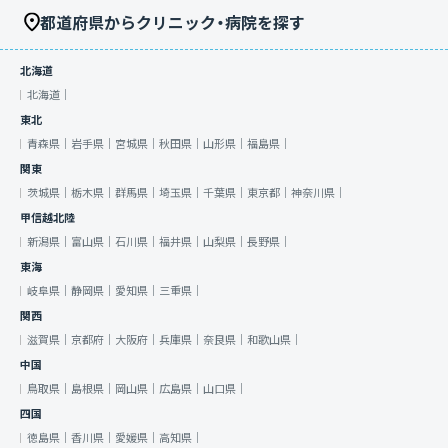
都道府県からクリニック・病院を探す
北海道
北海道｜
東北
青森県｜
岩手県｜
宮城県｜
秋田県｜
山形県｜
福島県｜
関東
茨城県｜
栃木県｜
群馬県｜
埼玉県｜
千葉県｜
東京都｜
神奈川県｜
甲信越北陸
新潟県｜
富山県｜
石川県｜
福井県｜
山梨県｜
長野県｜
東海
岐阜県｜
静岡県｜
愛知県｜
三重県｜
関西
滋賀県｜
京都府｜
大阪府｜
兵庫県｜
奈良県｜
和歌山県｜
中国
鳥取県｜
島根県｜
岡山県｜
広島県｜
山口県｜
四国
徳島県｜
香川県｜
愛媛県｜
高知県｜