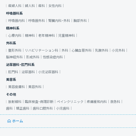
産婦人科｜
婦人科｜
産科｜
女性内科｜
呼吸器科系
呼吸器内科｜
呼吸器外科｜
腎臓内科・外科｜
胸部外科｜
精神科系
心療内科｜
精神科｜
老年精神科｜
児童精神科｜
外科系
整形外科｜
リハビリテーション科｜
外科｜
心臓血管外科｜
乳腺外科｜
小児外科｜
脳神経外科｜
形成外科｜
性感染症内科｜
泌尿器科・肛門科系
肛門科｜
泌尿器科｜
小児泌尿器科｜
美容系
美容皮膚科｜
美容外科｜
その他
放射線科｜
臨床検査・病理診断｜
ペインクリニック｜
疼痛緩和内科｜
救急科｜
歯科｜
矯正歯科｜
歯科口腔外科｜
小児歯科｜
ホーム