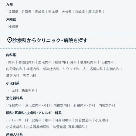
九州
福岡県｜
佐賀県｜
長崎県｜
熊本県｜
大分県｜
宮崎県｜
鹿児島県｜
沖縄県
沖縄県｜
診療科からクリニック・病院を探す
内科系
内科｜
循環器内科｜
血液内科｜
腫瘍内科・外科｜
糖尿病内科｜
代謝内科｜
内分泌内科｜
神経内科｜
感染症内科｜
リウマチ科｜
人工透析内科｜
心臓内科｜
漢方内科｜
老年内科｜
小児科系
小児科｜
新生児科｜
消化器科系
胃腸内科｜
消化器内科・外科｜
内視鏡内科｜
肝臓内科・外科｜
内視鏡外科｜
眼科・耳鼻科・皮膚科・アレルギー科系
アレルギー科｜
皮膚科｜
眼科｜
耳鼻咽喉科｜
気管食道科｜
小児眼科｜
小児皮膚科｜
小児耳鼻咽喉科｜
気管食道・耳鼻咽喉科｜
産婦人科系