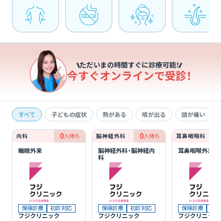
ただいまの時間すぐに診療可能！
今すぐオンラインで受診！
すべて
子どもの症状
熱がある
咳が出る
頭が痛い
0
0
内科
人待ち
脳神経外科
人待ち
耳鼻咽喉科
睡眠外来
脳神経外科・脳神経内
耳鼻咽喉外来
科
保険診療
初診対応
保険診療
初診対応
保険診療
初診
フジクリニック
フジクリニック
フジクリニック