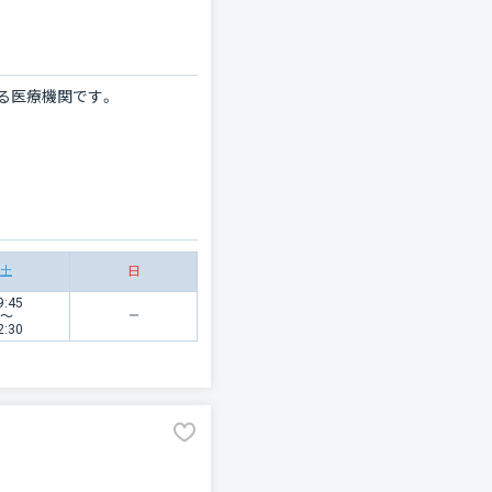
る医療機関です。
土
日
9:45
〜
2:30