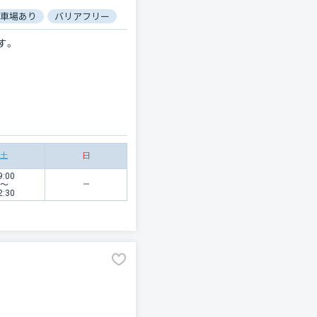
車場あり
バリアフリー
電子処方箋対応
す。
土
日
9:00
〜
2:30