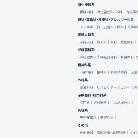
消化器科系
胃腸内科｜
消化器内科・外科｜
内視鏡
眼科・耳鼻科・皮膚科・アレルギー科系
アレルギー科｜
皮膚科｜
眼科｜
耳鼻咽
産婦人科系
産婦人科｜
婦人科｜
産科｜
女性内科｜
呼吸器科系
呼吸器内科｜
呼吸器外科｜
腎臓内科・
精神科系
心療内科｜
精神科｜
老年精神科｜
児童
外科系
整形外科｜
リハビリテーション科｜
外
泌尿器科・肛門科系
肛門科｜
泌尿器科｜
小児泌尿器科｜
美容系
美容皮膚科｜
美容外科｜
その他
放射線科｜
臨床検査・病理診断｜
ペイ