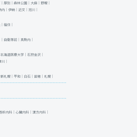
石｜
厚別｜
森林公園｜
大麻｜
野幌｜
納内｜
伊納｜
近文｜
旭川｜
央｜
福住｜
川｜
自衛隊前｜
真駒内｜
｜
北海道医療大学｜
石狩金沢｜
津川｜
｜
新札幌｜
平和｜
白石｜
苗穂｜
札幌｜
透析内科｜
心臓内科｜
漢方内科｜