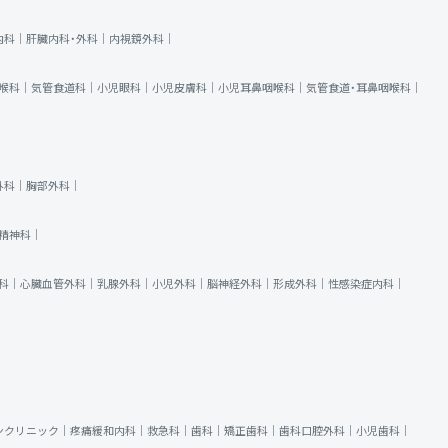
内科｜
肝臓内科・外科｜
内視鏡外科｜
喉科｜
気管食道科｜
小児眼科｜
小児皮膚科｜
小児耳鼻咽喉科｜
気管食道・耳鼻咽喉科｜
外科｜
胸部外科｜
精神科｜
科｜
心臓血管外科｜
乳腺外科｜
小児外科｜
脳神経外科｜
形成外科｜
性感染症内科｜
ンクリニック｜
疼痛緩和内科｜
救急科｜
歯科｜
矯正歯科｜
歯科口腔外科｜
小児歯科｜