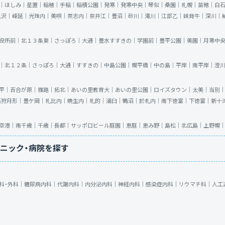
｜
ほしみ｜
星置｜
稲穂｜
手稲｜
稲積公園｜
発寒｜
発寒中央｜
琴似｜
桑園｜
札幌｜
苗穂｜
白
見沢｜
峰延｜
光珠内｜
美唄｜
茶志内｜
奈井江｜
豊沼｜
砂川｜
滝川｜
江部乙｜
妹背牛｜
深川｜
役所前｜
北１３条東｜
さっぽろ｜
大通｜
豊水すすきの｜
学園前｜
豊平公園｜
美園｜
月寒中
｜
北１２条｜
さっぽろ｜
大通｜
すすきの｜
中島公園｜
幌平橋｜
中の島｜
平岸｜
南平岸｜
澄
平｜
百合が原｜
篠路｜
拓北｜
あいの里教育大｜
あいの里公園｜
ロイズタウン｜
太美｜
当別
石狩月形｜
豊ケ岡｜
札比内｜
晩生内｜
札的｜
浦臼｜
鶴沼｜
於札内｜
南下徳富｜
下徳富｜
新十
空港｜
南千歳｜
千歳｜
長都｜
サッポロビール庭園｜
恵庭｜
恵み野｜
島松｜
北広島｜
上野幌
ニック・病院を探す
科・外科｜
糖尿病内科｜
代謝内科｜
内分泌内科｜
神経内科｜
感染症内科｜
リウマチ科｜
人工