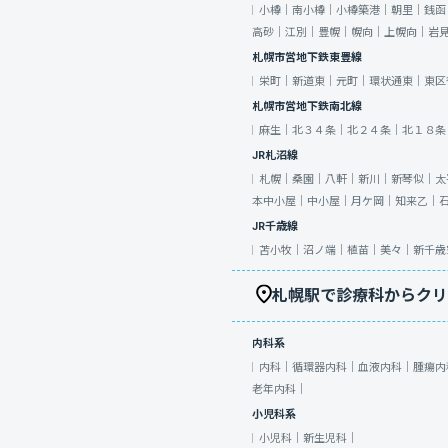
小樽｜
南小樽｜
小樽築港｜
朝里｜
銭函
高砂｜
江別｜
豊幌｜
幌向｜
上幌向｜
岩
札幌市営地下鉄東豊線
栄町｜
新道東｜
元町｜
環状通東｜
東区
札幌市営地下鉄南北線
麻生｜
北３４条｜
北２４条｜
北１８条
JR札沼線
札幌｜
桑園｜
八軒｜
新川｜
新琴似｜
太
本中小屋｜
中小屋｜
月ケ岡｜
知来乙｜
JR千歳線
苫小牧｜
沼ノ端｜
植苗｜
美々｜
新千歳
札幌駅で診療科からクリ
内科系
内科｜
循環器内科｜
血液内科｜
腫瘍内
老年内科｜
小児科系
小児科｜
新生児科｜