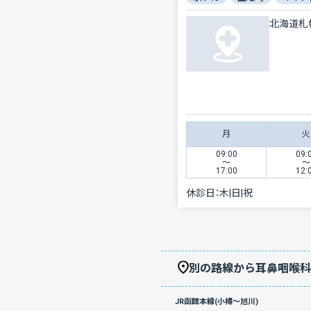
北海道札
月
火
09:00
09:
〜
〜
17:00
12:
休診日：
木|日|祝
別の路線から耳鼻咽喉科
JR函館本線(小樽～旭川)