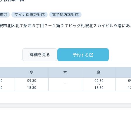
/アレルギー科
曜可
マイナ保険証対応
電子処方箋対応
幌市北区北７条西５丁目７－１第２７ビッグ札幌北スカイビル９階にあ
詳細を見る
予約する
水
木
金
30
09:30
09:30
0
〜
〜
30
18:30
18:30
1