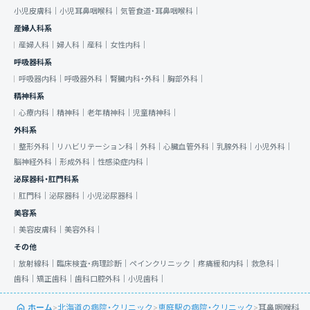
小児皮膚科｜
小児耳鼻咽喉科｜
気管食道・耳鼻咽喉科｜
産婦人科系
産婦人科｜
婦人科｜
産科｜
女性内科｜
呼吸器科系
呼吸器内科｜
呼吸器外科｜
腎臓内科・外科｜
胸部外科｜
精神科系
心療内科｜
精神科｜
老年精神科｜
児童精神科｜
外科系
整形外科｜
リハビリテーション科｜
外科｜
心臓血管外科｜
乳腺外科｜
小児外科｜
脳神経外科｜
形成外科｜
性感染症内科｜
泌尿器科・肛門科系
肛門科｜
泌尿器科｜
小児泌尿器科｜
美容系
美容皮膚科｜
美容外科｜
その他
放射線科｜
臨床検査・病理診断｜
ペインクリニック｜
疼痛緩和内科｜
救急科｜
歯科｜
矯正歯科｜
歯科口腔外科｜
小児歯科｜
ホーム
>
北海道の病院・クリニック
>
恵庭駅の病院・クリニック
>
耳鼻咽喉科