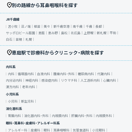
別の路線から耳鼻咽喉科を探す
JR千歳線
苫小牧｜
沼ノ端｜
植苗｜
美々｜
新千歳空港｜
南千歳｜
千歳｜
長都｜
サッポロビール庭園｜
恵庭｜
恵み野｜
島松｜
北広島｜
上野幌｜
新札幌｜
平和｜
白石｜
苗穂｜
札幌｜
恵庭駅で診療科からクリニック・病院を探す
内科系
内科｜
循環器内科｜
血液内科｜
腫瘍内科・外科｜
糖尿病内科｜
代謝内科｜
内分泌内科｜
神経内科｜
感染症内科｜
リウマチ科｜
人工透析内科｜
心臓内科｜
漢方内科｜
老年内科｜
小児科系
小児科｜
新生児科｜
消化器科系
胃腸内科｜
消化器内科・外科｜
内視鏡内科｜
肝臓内科・外科｜
内視鏡外科｜
眼科・耳鼻科・皮膚科・アレルギー科系
アレルギー科｜
皮膚科｜
眼科｜
耳鼻咽喉科｜
気管食道科｜
小児眼科｜