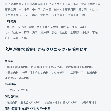
あいの里教育大｜
あいの里公園｜
ロイズタウン｜
太美｜
当別｜
北海道医療大学｜
石狩金沢｜
本中小屋｜
中小屋｜
月ケ岡｜
知来乙｜
石狩月形｜
豊ケ岡｜
札比内｜
晩生内｜
札的｜
浦臼｜
鶴沼｜
於札内｜
南下徳富｜
下徳富｜
新十津川｜
JR千歳線
苫小牧｜
沼ノ端｜
植苗｜
美々｜
新千歳空港｜
南千歳｜
千歳｜
長都｜
サッポロビール庭園｜
恵庭｜
恵み野｜
島松｜
北広島｜
上野幌｜
新札幌｜
平和｜
白石｜
苗穂｜
札幌｜
札幌駅で診療科からクリニック・病院を探す
内科系
内科｜
循環器内科｜
血液内科｜
腫瘍内科・外科｜
糖尿病内科｜
代謝内科｜
内分泌内科｜
神経内科｜
感染症内科｜
リウマチ科｜
人工透析内科｜
心臓内科｜
漢方内科｜
老年内科｜
小児科系
小児科｜
新生児科｜
消化器科系
胃腸内科｜
消化器内科・外科｜
内視鏡内科｜
肝臓内科・外科｜
内視鏡外科｜
眼科・耳鼻科・皮膚科・アレルギー科系