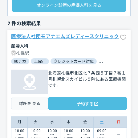
オンライン診療の産婦人科を見る
2
件の検索結果
医療法人社団モアナエムズレディースクリニック
産婦人科
札幌駅
駅チカ
土曜可
クレジットカード対応
マイナ保険証対応
北海道札幌市北区北７条西５丁目７番１
号札幌北スカイビル５階にある医療機関
です。
詳細を見る
予約する
月
火
水
木
金
土
日
10:00
10:00
10:00
10:00
10:00
09:00
〜
〜
〜
〜
〜
〜