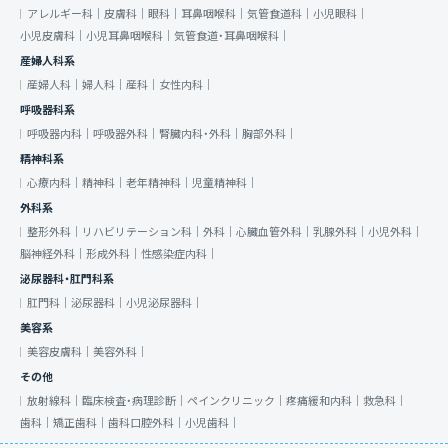
アレルギー科｜
皮膚科｜
眼科｜
耳鼻咽喉科｜
気管食道科｜
小児眼科｜
小児皮膚科｜
小児耳鼻咽喉科｜
気管食道・耳鼻咽喉科｜
産婦人科系
産婦人科｜
婦人科｜
産科｜
女性内科｜
呼吸器科系
呼吸器内科｜
呼吸器外科｜
腎臓内科・外科｜
胸部外科｜
精神科系
心療内科｜
精神科｜
老年精神科｜
児童精神科｜
外科系
整形外科｜
リハビリテーション科｜
外科｜
心臓血管外科｜
乳腺外科｜
小児外科｜
脳神経外科｜
形成外科｜
性感染症内科｜
泌尿器科・肛門科系
肛門科｜
泌尿器科｜
小児泌尿器科｜
美容系
美容皮膚科｜
美容外科｜
その他
放射線科｜
臨床検査・病理診断｜
ペインクリニック｜
疼痛緩和内科｜
救急科｜
歯科｜
矯正歯科｜
歯科口腔外科｜
小児歯科｜