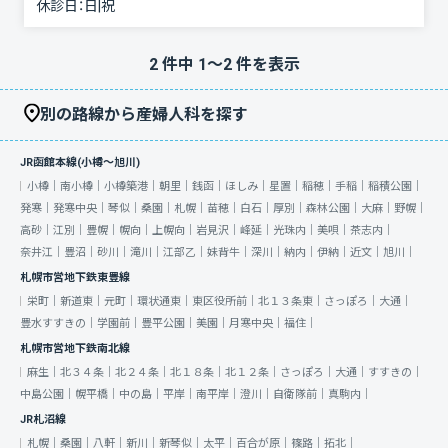
休診日：
日|祝
2
件中
1
〜
2
件を表示
別の路線から産婦人科を探す
JR函館本線(小樽～旭川)
小樽｜
南小樽｜
小樽築港｜
朝里｜
銭函｜
ほしみ｜
星置｜
稲穂｜
手稲｜
稲積公園｜
発寒｜
発寒中央｜
琴似｜
桑園｜
札幌｜
苗穂｜
白石｜
厚別｜
森林公園｜
大麻｜
野幌｜
高砂｜
江別｜
豊幌｜
幌向｜
上幌向｜
岩見沢｜
峰延｜
光珠内｜
美唄｜
茶志内｜
奈井江｜
豊沼｜
砂川｜
滝川｜
江部乙｜
妹背牛｜
深川｜
納内｜
伊納｜
近文｜
旭川｜
札幌市営地下鉄東豊線
栄町｜
新道東｜
元町｜
環状通東｜
東区役所前｜
北１３条東｜
さっぽろ｜
大通｜
豊水すすきの｜
学園前｜
豊平公園｜
美園｜
月寒中央｜
福住｜
札幌市営地下鉄南北線
麻生｜
北３４条｜
北２４条｜
北１８条｜
北１２条｜
さっぽろ｜
大通｜
すすきの｜
中島公園｜
幌平橋｜
中の島｜
平岸｜
南平岸｜
澄川｜
自衛隊前｜
真駒内｜
JR札沼線
札幌｜
桑園｜
八軒｜
新川｜
新琴似｜
太平｜
百合が原｜
篠路｜
拓北｜