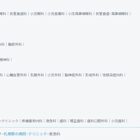
喉科｜
気管食道科｜
小児眼科｜
小児皮膚科｜
小児耳鼻咽喉科｜
気管食道・耳鼻咽喉科｜
外科｜
胸部外科｜
精神科｜
科｜
心臓血管外科｜
乳腺外科｜
小児外科｜
脳神経外科｜
形成外科｜
性感染症内科｜
ンクリニック｜
疼痛緩和内科｜
救急科｜
歯科｜
矯正歯科｜
歯科口腔外科｜
小児歯科｜
ク
>
札幌駅の病院・クリニック
>
救急科