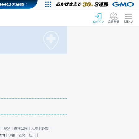
ログイン
会員登録
MENU
石｜
厚別｜
森林公園｜
大麻｜
野幌｜
納内｜
伊納｜
近文｜
旭川｜