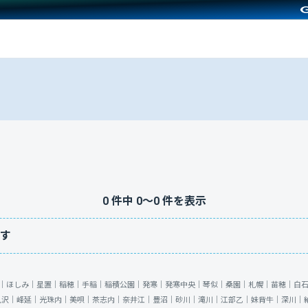
0
件中
0
〜
0
件を表示
す
｜
ほしみ｜
星置｜
稲穂｜
手稲｜
稲積公園｜
発寒｜
発寒中央｜
琴似｜
桑園｜
札幌｜
苗穂｜
白
見沢｜
峰延｜
光珠内｜
美唄｜
茶志内｜
奈井江｜
豊沼｜
砂川｜
滝川｜
江部乙｜
妹背牛｜
深川｜