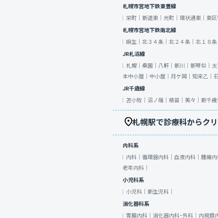
札幌市営地下鉄東豊線
栄町｜
新道東｜
元町｜
環状通東｜
東区
札幌市営地下鉄南北線
麻生｜
北３４条｜
北２４条｜
北１８条
JR札沼線
札幌｜
桑園｜
八軒｜
新川｜
新琴似｜
太
本中小屋｜
中小屋｜
月ケ岡｜
知来乙｜
JR千歳線
苫小牧｜
沼ノ端｜
植苗｜
美々｜
新千歳
札幌駅で診療科からクリ
内科系
内科｜
循環器内科｜
血液内科｜
腫瘍内
老年内科｜
小児科系
小児科｜
新生児科｜
消化器科系
胃腸内科｜
消化器内科・外科｜
内視鏡