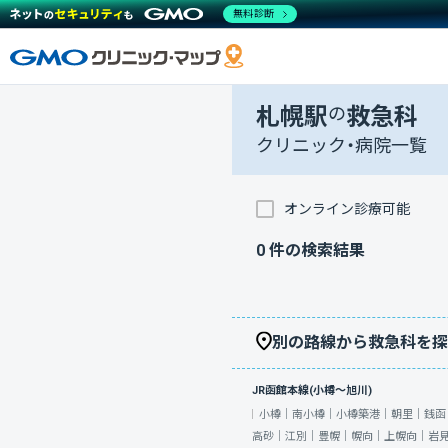
無料診断
札幌駅
の
救急科
クリニック・病院一覧
オンライン診療可能
0
件の検索結果
別の路線から救急科を探
JR函館本線(小樽～旭川)
小樽｜
南小樽｜
小樽築港｜
朝里｜
銭函
高砂｜
江別｜
豊幌｜
幌向｜
上幌向｜
岩