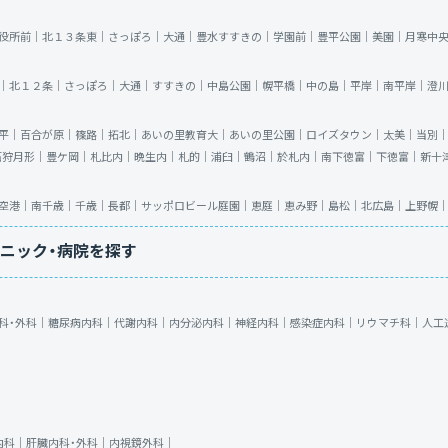
役所前｜
北１３条東｜
さっぽろ｜
大通｜
豊水すすきの｜
学園前｜
豊平公園｜
美園｜
月寒中
｜
北１２条｜
さっぽろ｜
大通｜
すすきの｜
中島公園｜
幌平橋｜
中の島｜
平岸｜
南平岸｜
澄
平｜
百合が原｜
篠路｜
拓北｜
あいの里教育大｜
あいの里公園｜
ロイズタウン｜
太美｜
当別
石狩月形｜
豊ケ岡｜
札比内｜
晩生内｜
札的｜
浦臼｜
鶴沼｜
於札内｜
南下徳富｜
下徳富｜
新十
空港｜
南千歳｜
千歳｜
長都｜
サッポロビール庭園｜
恵庭｜
恵み野｜
島松｜
北広島｜
上野幌
ニック・病院を探す
科・外科｜
糖尿病内科｜
代謝内科｜
内分泌内科｜
神経内科｜
感染症内科｜
リウマチ科｜
人工
内科｜
肝臓内科・外科｜
内視鏡外科｜