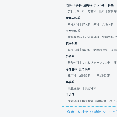
眼科・耳鼻科・皮膚科・アレルギー科系
アレルギー科｜
皮膚科｜
眼科｜
耳鼻咽
産婦人科系
産婦人科｜
婦人科｜
産科｜
女性内科｜
呼吸器科系
呼吸器内科｜
呼吸器外科｜
腎臓内科・
精神科系
心療内科｜
精神科｜
老年精神科｜
児童
外科系
整形外科｜
リハビリテーション科｜
外
泌尿器科・肛門科系
肛門科｜
泌尿器科｜
小児泌尿器科｜
美容系
美容皮膚科｜
美容外科｜
その他
放射線科｜
臨床検査・病理診断｜
ペイ
ホーム
>
北海道の病院・クリニッ