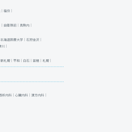
央｜
福住｜
川｜
自衛隊前｜
真駒内｜
｜
北海道医療大学｜
石狩金沢｜
津川｜
｜
新札幌｜
平和｜
白石｜
苗穂｜
札幌｜
透析内科｜
心臓内科｜
漢方内科｜