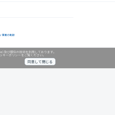
ィ事業の軌跡
ie）及び類似の技術を利用しております。
クッキーポリシーをご覧ください。
同意して閉じる
無料診断中