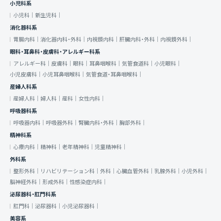
小児科系
小児科｜
新生児科｜
消化器科系
胃腸内科｜
消化器内科・外科｜
内視鏡内科｜
肝臓内科・外科｜
内視鏡外科｜
眼科・耳鼻科・皮膚科・アレルギー科系
アレルギー科｜
皮膚科｜
眼科｜
耳鼻咽喉科｜
気管食道科｜
小児眼科｜
小児皮膚科｜
小児耳鼻咽喉科｜
気管食道・耳鼻咽喉科｜
産婦人科系
産婦人科｜
婦人科｜
産科｜
女性内科｜
呼吸器科系
呼吸器内科｜
呼吸器外科｜
腎臓内科・外科｜
胸部外科｜
精神科系
心療内科｜
精神科｜
老年精神科｜
児童精神科｜
外科系
整形外科｜
リハビリテーション科｜
外科｜
心臓血管外科｜
乳腺外科｜
小児外科｜
脳神経外科｜
形成外科｜
性感染症内科｜
泌尿器科・肛門科系
肛門科｜
泌尿器科｜
小児泌尿器科｜
美容系