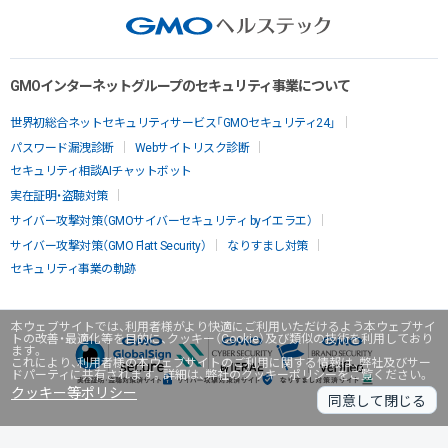
GMOインターネットグループのセキュリティ事業について
世界初総合ネットセキュリティサービス「GMOセキュリティ24」
パスワード漏洩診断
Webサイトリスク診断
セキュリティ相談AIチャットボット
実在証明・盗聴対策
サイバー攻撃対策（GMOサイバーセキュリティ byイエラエ）
サイバー攻撃対策（GMO Flatt Security）
なりすまし対策
セキュリティ事業の軌跡
本ウェブサイトでは、利用者様がより快適にご利用いただけるよう本ウェブサイ
トの改善・最適化等を目的に、クッキー（Cookie）及び類似の技術を利用しており
ます。
これにより、利用者様の本ウェブサイトのご利用に関する情報は、弊社及びサー
ドパーティに共有されます。詳細は、弊社のクッキーポリシーをご覧ください。
クッキー等ポリシー
同意して閉じる