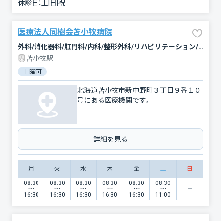
休診日：
土|日|祝
医療法人同樹会苫小牧病院
外科/消化器科/肛門科/内科/整形外科/リハビリテーション/総合診療科/麻酔科/耳鼻咽喉科
苫小牧駅
土曜可
北海道苫小牧市新中野町３丁目９番１０
号にある医療機関です。
詳細を見る
月
火
水
木
金
土
日
08:30
08:30
08:30
08:30
08:30
08:30
〜
〜
〜
〜
〜
〜
16:30
16:30
16:30
16:30
16:30
11:00