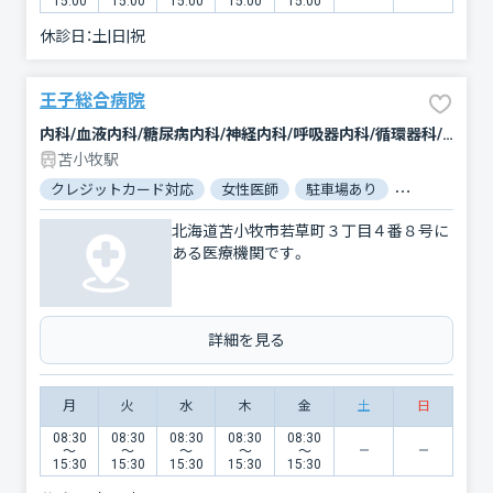
15:00
15:00
15:00
15:00
15:00
休診日：
土|日|祝
王子総合病院
内科/血液内科/糖尿病内科/神経内科/呼吸器内科/循環器科/消化器科/外科/脳神経外科/呼吸器外科/心臓血管外科/乳腺外科/整形外科/小児科/産婦人科/眼科/耳鼻咽喉科/皮膚科/泌尿器科/精神科・神経科/歯科/歯科口腔外科/放射線科/臨床検査・病理診断/麻酔科
苫小牧駅
クレジットカード対応
女性医師
駐車場あり
バリアフリー
北海道苫小牧市若草町３丁目４番８号に
ある医療機関です。
詳細を見る
月
火
水
木
金
土
日
08:30
08:30
08:30
08:30
08:30
〜
〜
〜
〜
〜
15:30
15:30
15:30
15:30
15:30