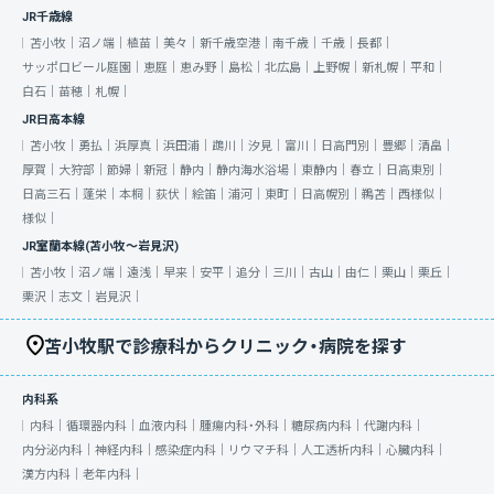
JR千歳線
苫小牧｜
沼ノ端｜
植苗｜
美々｜
新千歳空港｜
南千歳｜
千歳｜
長都｜
サッポロビール庭園｜
恵庭｜
恵み野｜
島松｜
北広島｜
上野幌｜
新札幌｜
平和｜
白石｜
苗穂｜
札幌｜
JR日高本線
苫小牧｜
勇払｜
浜厚真｜
浜田浦｜
鵡川｜
汐見｜
富川｜
日高門別｜
豊郷｜
清畠｜
厚賀｜
大狩部｜
節婦｜
新冠｜
静内｜
静内海水浴場｜
東静内｜
春立｜
日高東別｜
日高三石｜
蓬栄｜
本桐｜
荻伏｜
絵笛｜
浦河｜
東町｜
日高幌別｜
鵜苫｜
西様似｜
様似｜
JR室蘭本線(苫小牧～岩見沢)
苫小牧｜
沼ノ端｜
遠浅｜
早来｜
安平｜
追分｜
三川｜
古山｜
由仁｜
栗山｜
栗丘｜
栗沢｜
志文｜
岩見沢｜
苫小牧駅で診療科からクリニック・病院を探す
内科系
内科｜
循環器内科｜
血液内科｜
腫瘍内科・外科｜
糖尿病内科｜
代謝内科｜
内分泌内科｜
神経内科｜
感染症内科｜
リウマチ科｜
人工透析内科｜
心臓内科｜
漢方内科｜
老年内科｜