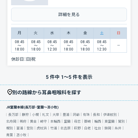
詳細を見る
月
火
水
木
金
土
日
08:45
08:45
08:45
08:45
08:45
08:45
〜
〜
〜
〜
〜
〜
18:00
18:00
12:30
18:00
18:00
12:30
休診日：
日|祝
5
件中
1
〜
5
件を表示
別の路線から耳鼻咽喉科を探す
JR室蘭本線(長万部・室蘭～苫小牧)
長万部｜
静狩｜
小幌｜
礼文｜
大岸｜
豊浦｜
洞爺｜
有珠｜
長和｜
伊達紋別｜
北舟岡｜
稀府｜
黄金｜
崎守｜
本輪西｜
室蘭｜
母恋｜
御崎｜
輪西｜
東室蘭｜
鷲別｜
幌別｜
富浦｜
登別｜
虎杖浜｜
竹浦｜
北吉原｜
萩野｜
白老｜
社台｜
錦岡｜
糸井｜
青葉｜
苫小牧｜