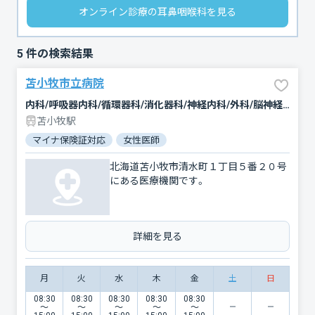
オンライン診療の耳鼻咽喉科を見る
5
件の検索結果
苫小牧市立病院
内科/呼吸器内科/循環器科/消化器科/神経内科/外科/脳神経外科/整形外科/形成外科/小児科/新生児科/産婦人科/眼科/耳鼻咽喉科/皮膚科/泌尿器科/歯科/歯科口腔外科/リハビリテーション/放射線科/臨床検査・病理診断/麻酔科
苫小牧駅
マイナ保険証対応
女性医師
北海道苫小牧市清水町１丁目５番２０号
にある医療機関です。
詳細を見る
月
火
水
木
金
土
日
08:30
08:30
08:30
08:30
08:30
〜
〜
〜
〜
〜