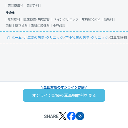
美容皮膚科｜
美容外科｜
その他
放射線科｜
臨床検査・病理診断｜
ペインクリニック｜
疼痛緩和内科｜
救急科｜
歯科｜
矯正歯科｜
歯科口腔外科｜
小児歯科｜
ホーム
>
北海道の病院・クリニック
>
苫小牧駅の病院・クリニック
>
耳鼻咽喉科
全国対応のオンライン診療
オンライン診療の耳鼻咽喉科を見る
SHARE