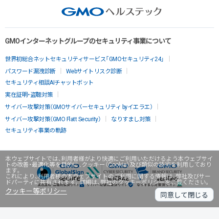
GMOインターネットグループのセキュリティ事業について
世界初総合ネットセキュリティサービス「GMOセキュリティ24」
パスワード漏洩診断
Webサイトリスク診断
セキュリティ相談AIチャットボット
実在証明・盗聴対策
サイバー攻撃対策（GMOサイバーセキュリティ byイエラエ）
サイバー攻撃対策（GMO Flatt Security）
なりすまし対策
セキュリティ事業の軌跡
本ウェブサイトでは、利用者様がより快適にご利用いただけるよう本ウェブサイ
トの改善・最適化等を目的に、クッキー（Cookie）及び類似の技術を利用しており
ます。
これにより、利用者様の本ウェブサイトのご利用に関する情報は、弊社及びサー
ドパーティに共有されます。詳細は、弊社のクッキーポリシーをご覧ください。
クッキー等ポリシー
同意して閉じる