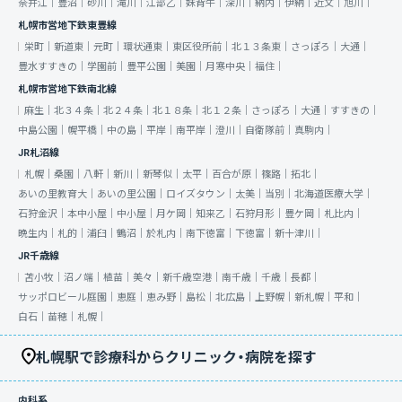
奈井江｜
豊沼｜
砂川｜
滝川｜
江部乙｜
妹背牛｜
深川｜
納内｜
伊納｜
近文｜
旭川｜
札幌市営地下鉄東豊線
栄町｜
新道東｜
元町｜
環状通東｜
東区役所前｜
北１３条東｜
さっぽろ｜
大通｜
豊水すすきの｜
学園前｜
豊平公園｜
美園｜
月寒中央｜
福住｜
札幌市営地下鉄南北線
麻生｜
北３４条｜
北２４条｜
北１８条｜
北１２条｜
さっぽろ｜
大通｜
すすきの｜
中島公園｜
幌平橋｜
中の島｜
平岸｜
南平岸｜
澄川｜
自衛隊前｜
真駒内｜
JR札沼線
札幌｜
桑園｜
八軒｜
新川｜
新琴似｜
太平｜
百合が原｜
篠路｜
拓北｜
あいの里教育大｜
あいの里公園｜
ロイズタウン｜
太美｜
当別｜
北海道医療大学｜
石狩金沢｜
本中小屋｜
中小屋｜
月ケ岡｜
知来乙｜
石狩月形｜
豊ケ岡｜
札比内｜
晩生内｜
札的｜
浦臼｜
鶴沼｜
於札内｜
南下徳富｜
下徳富｜
新十津川｜
JR千歳線
苫小牧｜
沼ノ端｜
植苗｜
美々｜
新千歳空港｜
南千歳｜
千歳｜
長都｜
サッポロビール庭園｜
恵庭｜
恵み野｜
島松｜
北広島｜
上野幌｜
新札幌｜
平和｜
白石｜
苗穂｜
札幌｜
札幌駅で診療科からクリニック・病院を探す
内科系