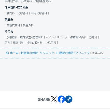
脳神経外科｜
形成外科｜
性感染症内科｜
泌尿器科・肛門科系
肛門科｜
泌尿器科｜
小児泌尿器科｜
美容系
美容皮膚科｜
美容外科｜
その他
放射線科｜
臨床検査・病理診断｜
ペインクリニック｜
疼痛緩和内科｜
救急科｜
歯科｜
矯正歯科｜
歯科口腔外科｜
小児歯科｜
ホーム
>
北海道の病院・クリニック
>
札幌駅の病院・クリニック
>
老年内科
SHARE