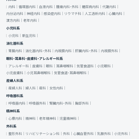
内科｜
循環器内科｜
血液内科｜
腫瘍内科・外科｜
糖尿病内科｜
代謝内科｜
内分泌内科｜
神経内科｜
感染症内科｜
リウマチ科｜
人工透析内科｜
心臓内科｜
漢方内科｜
老年内科｜
小児科系
小児科｜
新生児科｜
消化器科系
胃腸内科｜
消化器内科・外科｜
内視鏡内科｜
肝臓内科・外科｜
内視鏡外科｜
眼科・耳鼻科・皮膚科・アレルギー科系
アレルギー科｜
皮膚科｜
眼科｜
耳鼻咽喉科｜
気管食道科｜
小児眼科｜
小児皮膚科｜
小児耳鼻咽喉科｜
気管食道・耳鼻咽喉科｜
産婦人科系
産婦人科｜
婦人科｜
産科｜
女性内科｜
呼吸器科系
呼吸器内科｜
呼吸器外科｜
腎臓内科・外科｜
胸部外科｜
精神科系
心療内科｜
精神科｜
老年精神科｜
児童精神科｜
外科系
整形外科｜
リハビリテーション科｜
外科｜
心臓血管外科｜
乳腺外科｜
小児外科｜