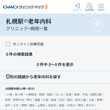
ログイン
会員登録
MENU
札幌駅
の
老年内科
クリニック・病院一覧
オンライン診療可能
0
件の検索結果
0
件中
0
〜
0
件を表示
別の路線から老年内科を探す
JR函館本線(小樽～旭川)
小樽｜
南小樽｜
小樽築港｜
朝里｜
銭函｜
ほしみ｜
星置｜
稲穂｜
手稲｜
稲積公園｜
発寒｜
発寒中央｜
琴似｜
桑園｜
札幌｜
苗穂｜
白石｜
厚別｜
森林公園｜
大麻｜
野幌｜
高砂｜
江別｜
豊幌｜
幌向｜
上幌向｜
岩見沢｜
峰延｜
光珠内｜
美唄｜
茶志内｜