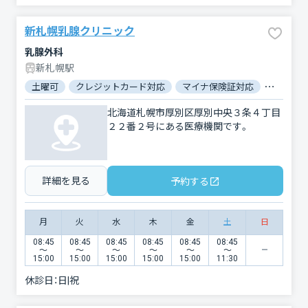
新札幌乳腺クリニック
乳腺外科
新札幌駅
土曜可
クレジットカード対応
マイナ保険証対応
駐車場あ
北海道札幌市厚別区厚別中央３条４丁目
２２番２号にある医療機関です。
詳細を見る
予約する
月
火
水
木
金
土
日
08:45
08:45
08:45
08:45
08:45
08:45
〜
〜
〜
〜
〜
〜
15:00
15:00
15:00
15:00
15:00
11:30
休診日：
日|祝