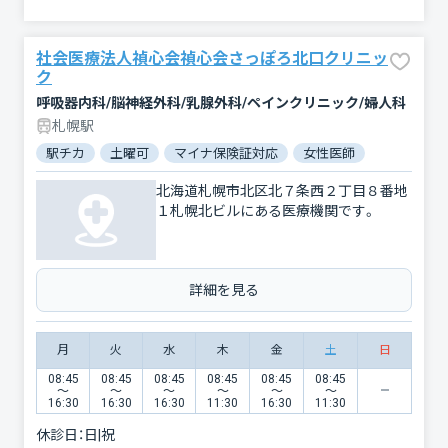
社会医療法人禎心会禎心会さっぽろ北口クリニッ
ク
呼吸器内科/脳神経外科/乳腺外科/ペインクリニック/婦人科
札幌駅
駅チカ
土曜可
マイナ保険証対応
女性医師
北海道札幌市北区北７条西２丁目８番地
１札幌北ビルにある医療機関です。
詳細を見る
月
火
水
木
金
土
日
08:45
08:45
08:45
08:45
08:45
08:45
〜
〜
〜
〜
〜
〜
16:30
16:30
16:30
11:30
16:30
11:30
休診日：
日|祝