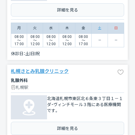
詳細を見る
月
火
水
木
金
土
日
08:00
08:00
08:00
08:00
08:00
〜
〜
〜
〜
〜
17:00
12:00
12:00
12:00
17:00
休診日：
土|日|祝
札幌さとみ乳腺クリニック
乳腺外科
札幌駅
北海道札幌市東区北６条東３丁目１－１
ダ・ヴィンチモール３階にある医療機関
です。
詳細を見る