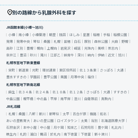
別の路線から乳腺外科を探す
JR函館本線(小樽～旭川)
小樽｜
南小樽｜
小樽築港｜
朝里｜
銭函｜
ほしみ｜
星置｜
稲穂｜
手稲｜
稲積公園｜
発寒｜
発寒中央｜
琴似｜
桑園｜
札幌｜
苗穂｜
白石｜
厚別｜
森林公園｜
大麻｜
野幌｜
高砂｜
江別｜
豊幌｜
幌向｜
上幌向｜
岩見沢｜
峰延｜
光珠内｜
美唄｜
茶志内｜
奈井江｜
豊沼｜
砂川｜
滝川｜
江部乙｜
妹背牛｜
深川｜
納内｜
伊納｜
近文｜
旭川｜
札幌市営地下鉄東豊線
栄町｜
新道東｜
元町｜
環状通東｜
東区役所前｜
北１３条東｜
さっぽろ｜
大通｜
豊水すすきの｜
学園前｜
豊平公園｜
美園｜
月寒中央｜
福住｜
札幌市営地下鉄南北線
麻生｜
北３４条｜
北２４条｜
北１８条｜
北１２条｜
さっぽろ｜
大通｜
すすきの｜
中島公園｜
幌平橋｜
中の島｜
平岸｜
南平岸｜
澄川｜
自衛隊前｜
真駒内｜
JR札沼線
札幌｜
桑園｜
八軒｜
新川｜
新琴似｜
太平｜
百合が原｜
篠路｜
拓北｜
あいの里教育大｜
あいの里公園｜
ロイズタウン｜
太美｜
当別｜
北海道医療大学｜
石狩金沢｜
本中小屋｜
中小屋｜
月ケ岡｜
知来乙｜
石狩月形｜
豊ケ岡｜
札比内｜
晩生内｜
札的｜
浦臼｜
鶴沼｜
於札内｜
南下徳富｜
下徳富｜
新十津川｜