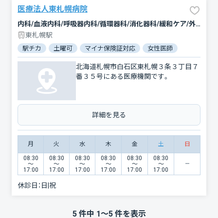
医療法人東札幌病院
内科/血液内科/呼吸器内科/循環器科/消化器科/緩和ケア/外科/乳腺外科/整形外科/心療内科/歯科/歯科口腔外科/放射線科/麻酔科
東札幌駅
駅チカ
土曜可
マイナ保険証対応
女性医師
北海道札幌市白石区東札幌３条３丁目７
番３５号にある医療機関です。
詳細を見る
月
火
水
木
金
土
日
08:30
08:30
08:30
08:30
08:30
08:30
〜
〜
〜
〜
〜
〜
17:00
17:00
17:00
17:00
17:00
17:00
休診日：
日|祝
5
件中
1
〜
5
件を表示