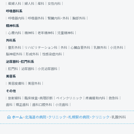
産婦人科｜
婦人科｜
産科｜
女性内科｜
呼吸器科系
呼吸器内科｜
呼吸器外科｜
腎臓内科・外科｜
胸部外科｜
精神科系
心療内科｜
精神科｜
老年精神科｜
児童精神科｜
外科系
整形外科｜
リハビリテーション科｜
外科｜
心臓血管外科｜
乳腺外科｜
小児外科｜
脳神経外科｜
形成外科｜
性感染症内科｜
泌尿器科・肛門科系
肛門科｜
泌尿器科｜
小児泌尿器科｜
美容系
美容皮膚科｜
美容外科｜
その他
放射線科｜
臨床検査・病理診断｜
ペインクリニック｜
疼痛緩和内科｜
救急科｜
歯科｜
矯正歯科｜
歯科口腔外科｜
小児歯科｜
ホーム
>
北海道の病院・クリニック
>
札幌駅の病院・クリニック
>
乳腺外科