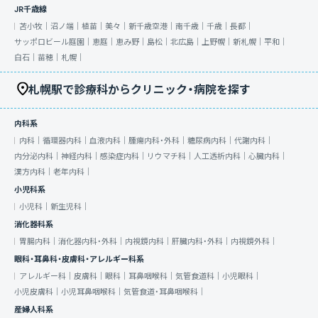
JR千歳線
苫小牧｜
沼ノ端｜
植苗｜
美々｜
新千歳空港｜
南千歳｜
千歳｜
長都｜
サッポロビール庭園｜
恵庭｜
恵み野｜
島松｜
北広島｜
上野幌｜
新札幌｜
平和｜
白石｜
苗穂｜
札幌｜
札幌駅で診療科からクリニック・病院を探す
内科系
内科｜
循環器内科｜
血液内科｜
腫瘍内科・外科｜
糖尿病内科｜
代謝内科｜
内分泌内科｜
神経内科｜
感染症内科｜
リウマチ科｜
人工透析内科｜
心臓内科｜
漢方内科｜
老年内科｜
小児科系
小児科｜
新生児科｜
消化器科系
胃腸内科｜
消化器内科・外科｜
内視鏡内科｜
肝臓内科・外科｜
内視鏡外科｜
眼科・耳鼻科・皮膚科・アレルギー科系
アレルギー科｜
皮膚科｜
眼科｜
耳鼻咽喉科｜
気管食道科｜
小児眼科｜
小児皮膚科｜
小児耳鼻咽喉科｜
気管食道・耳鼻咽喉科｜
産婦人科系