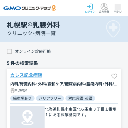
ログイン
会員登録
MENU
札幌駅
の
乳腺外科
クリニック・病院一覧
オンライン診療可能
5
件の検索結果
カレス記念病院
内科/腎臓内科・外科/緩和ケア/糖尿病内科/腫瘍内科・外科/心臓血管外科/放射線科/形成外科/婦人科/眼科/リハビリテーション/外科/乳腺外科/麻酔科/整形外科/泌尿器科/臨床検査・病理診断/脳神経外科/呼吸器内科/呼吸器外科/消化器科/循環器科
札幌駅
駐車場あり
バリアフリー
対応言語：英語
北海道札幌市東区北６条東３丁目１番地
１にある医療機関です。