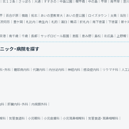
｜
北１２条｜
さっぽろ｜
大通｜
すすきの｜
中島公園｜
幌平橋｜
中の島｜
平岸｜
南平岸｜
澄
平｜
百合が原｜
篠路｜
拓北｜
あいの里教育大｜
あいの里公園｜
ロイズタウン｜
太美｜
当別
石狩月形｜
豊ケ岡｜
札比内｜
晩生内｜
札的｜
浦臼｜
鶴沼｜
於札内｜
南下徳富｜
下徳富｜
新十
空港｜
南千歳｜
千歳｜
長都｜
サッポロビール庭園｜
恵庭｜
恵み野｜
島松｜
北広島｜
上野幌
ニック・病院を探す
科・外科｜
糖尿病内科｜
代謝内科｜
内分泌内科｜
神経内科｜
感染症内科｜
リウマチ科｜
人工
内科｜
肝臓内科・外科｜
内視鏡外科｜
喉科｜
気管食道科｜
小児眼科｜
小児皮膚科｜
小児耳鼻咽喉科｜
気管食道・耳鼻咽喉科｜