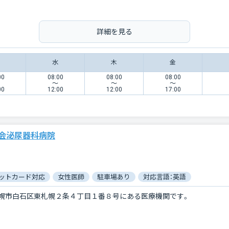
詳細を見る
水
木
金
00
08:00
08:00
08:00
〜
〜
〜
00
12:00
12:00
17:00
会泌尿器科病院
ットカード対応
女性医師
駐車場あり
対応言語：英語
幌市白石区東札幌２条４丁目１番８号にある医療機関です。