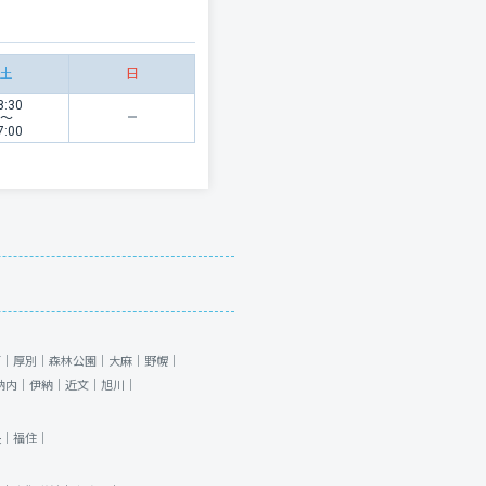
土
日
8:30
〜
7:00
石｜
厚別｜
森林公園｜
大麻｜
野幌｜
納内｜
伊納｜
近文｜
旭川｜
央｜
福住｜