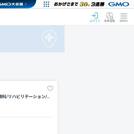
ログイン
会員登録
MENU
内科/腎臓内科・外科/緩和ケア/糖尿病内科/腫瘍内科・外科/心臓血管外科/放射線科/形成外科/婦人科/眼科/リハビリテーション/外科/乳腺外科/麻酔科/整形外科/泌尿器科/臨床検査・病理診断/脳神経外科/呼吸器内科/呼吸器外科/消化器科/循環器科