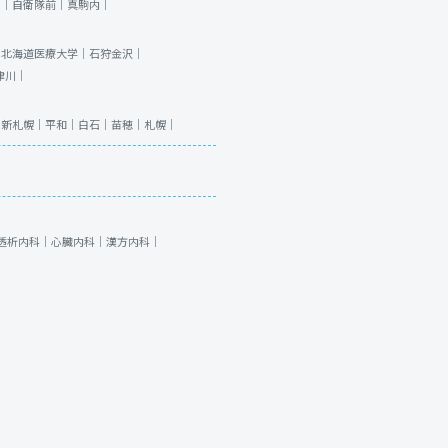
川｜
自衛隊前｜
真駒内｜
｜
北海道医療大学｜
石狩金沢｜
津川｜
｜
新札幌｜
平和｜
白石｜
苗穂｜
札幌｜
透析内科｜
心臓内科｜
漢方内科｜