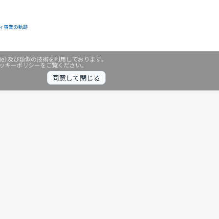
ィ事業の軌跡
ie）及び類似の技術を利用しております。
クッキーポリシーをご覧ください。
同意して閉じる
無料診断中