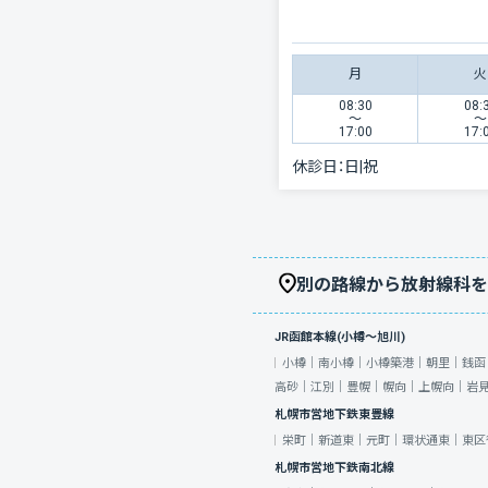
月
火
08:30
08:
〜
〜
17:00
17:
休診日：
日|祝
別の路線から放射線科を
JR函館本線(小樽～旭川)
小樽｜
南小樽｜
小樽築港｜
朝里｜
銭函
高砂｜
江別｜
豊幌｜
幌向｜
上幌向｜
岩
札幌市営地下鉄東豊線
栄町｜
新道東｜
元町｜
環状通東｜
東区
札幌市営地下鉄南北線