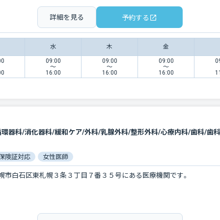
詳細を見る
予約する
水
木
金
00
09:00
09:00
09:00
0
〜
〜
〜
00
16:00
16:00
16:00
1
循環器科/消化器科/緩和ケア/外科/乳腺外科/整形外科/心療内科/歯科/歯
保険証対応
女性医師
幌市白石区東札幌３条３丁目７番３５号にある医療機関です。