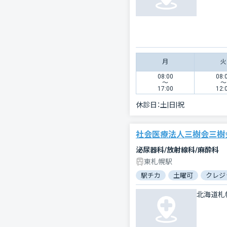
月
火
08:00
08:
〜
〜
17:00
12:
休診日：
土|日|祝
社会医療法人三樹会三樹
泌尿器科/放射線科/麻酔科
東札幌駅
駅チカ
土曜可
クレジ
北海道札