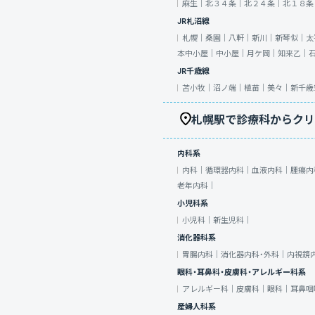
麻生｜
北３４条｜
北２４条｜
北１８条
JR札沼線
札幌｜
桑園｜
八軒｜
新川｜
新琴似｜
太
本中小屋｜
中小屋｜
月ケ岡｜
知来乙｜
JR千歳線
苫小牧｜
沼ノ端｜
植苗｜
美々｜
新千歳
札幌駅で診療科からクリ
内科系
内科｜
循環器内科｜
血液内科｜
腫瘍内
老年内科｜
小児科系
小児科｜
新生児科｜
消化器科系
胃腸内科｜
消化器内科・外科｜
内視鏡
眼科・耳鼻科・皮膚科・アレルギー科系
アレルギー科｜
皮膚科｜
眼科｜
耳鼻咽
産婦人科系