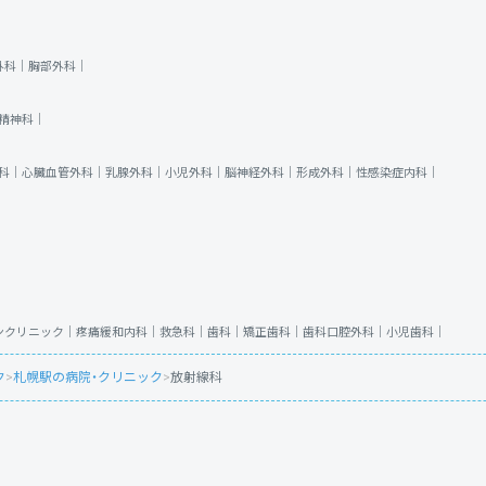
外科｜
胸部外科｜
精神科｜
科｜
心臓血管外科｜
乳腺外科｜
小児外科｜
脳神経外科｜
形成外科｜
性感染症内科｜
ンクリニック｜
疼痛緩和内科｜
救急科｜
歯科｜
矯正歯科｜
歯科口腔外科｜
小児歯科｜
ク
>
札幌駅の病院・クリニック
>
放射線科