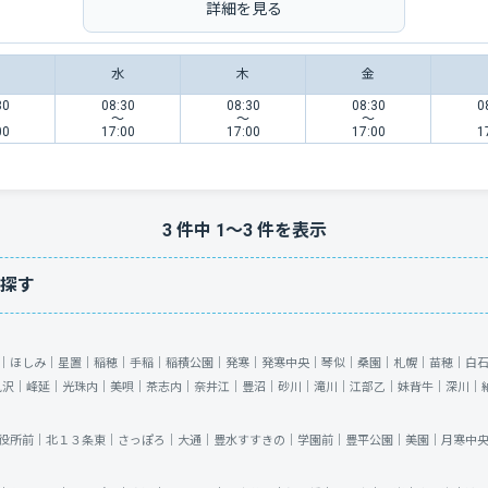
詳細を見る
水
木
金
30
08:30
08:30
08:30
0
〜
〜
〜
00
17:00
17:00
17:00
1
3
件中
1
〜
3
件を表示
探す
｜
ほしみ｜
星置｜
稲穂｜
手稲｜
稲積公園｜
発寒｜
発寒中央｜
琴似｜
桑園｜
札幌｜
苗穂｜
白
見沢｜
峰延｜
光珠内｜
美唄｜
茶志内｜
奈井江｜
豊沼｜
砂川｜
滝川｜
江部乙｜
妹背牛｜
深川｜
役所前｜
北１３条東｜
さっぽろ｜
大通｜
豊水すすきの｜
学園前｜
豊平公園｜
美園｜
月寒中