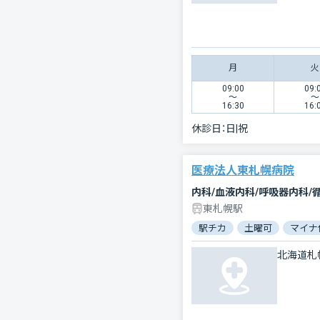
月
火
09:00
09:
〜
〜
16:30
16:
休診日：
日|祝
医療法人東札幌病院
内科/血液内科/呼吸器内科/
東札幌駅
駅チカ
土曜可
マイナ
北海道札