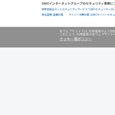
GMOインターネットグループのセキュリティ事業に
世界初総合ネットセキュリティサービス「GMOセキュリティ24
実在証明・盗聴対策
サイバー攻撃対策（GMOサイバーセキュリ
本ウェブサイトでは、利用者様がより快適
これにより、利用者様の本ウェブサイト
クッキー等ポリシー