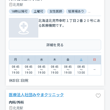
北見駅
18時以降可
土曜可
女性医師
駐車場あり
バリアフリー
北海道北見市幸町１丁目２番２０号にあ
る医療機関です。
詳細を見る
月
火
水
木
金
土
日
08:45
08:45
08:45
08:45
08:45
08:45
〜
〜
〜
〜
〜
〜
19:00
19:00
19:00
19:00
19:00
13:00
休診日：
日|祝
医療法人社団みやまクリニック
内科/外科
北見駅