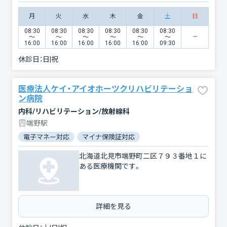
月
火
水
木
金
土
日
08:30
08:30
08:30
08:30
08:30
08:30
〜
〜
〜
〜
〜
〜
16:00
16:00
16:00
16:00
16:00
09:30
休診日：
日|祝
医療法人ケイ・アイオホーツクリハビリテーショ
ン病院
内科/リハビリテーション/放射線科
端野駅
電子マネー対応
マイナ保険証対応
北海道北見市端野町二区７９３番地１に
ある医療機関です。
詳細を見る