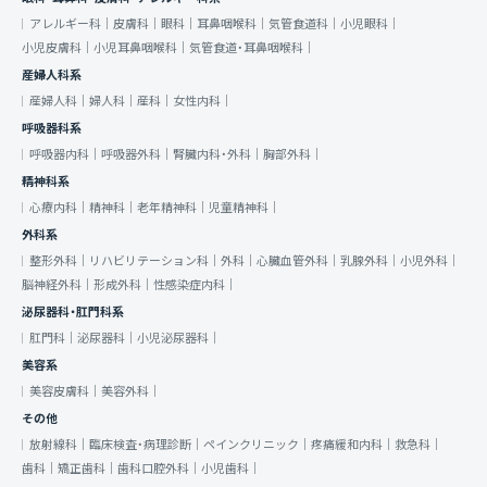
アレルギー科｜
皮膚科｜
眼科｜
耳鼻咽喉科｜
気管食道科｜
小児眼科｜
小児皮膚科｜
小児耳鼻咽喉科｜
気管食道・耳鼻咽喉科｜
産婦人科系
産婦人科｜
婦人科｜
産科｜
女性内科｜
呼吸器科系
呼吸器内科｜
呼吸器外科｜
腎臓内科・外科｜
胸部外科｜
精神科系
心療内科｜
精神科｜
老年精神科｜
児童精神科｜
外科系
整形外科｜
リハビリテーション科｜
外科｜
心臓血管外科｜
乳腺外科｜
小児外科｜
脳神経外科｜
形成外科｜
性感染症内科｜
泌尿器科・肛門科系
肛門科｜
泌尿器科｜
小児泌尿器科｜
美容系
美容皮膚科｜
美容外科｜
その他
放射線科｜
臨床検査・病理診断｜
ペインクリニック｜
疼痛緩和内科｜
救急科｜
歯科｜
矯正歯科｜
歯科口腔外科｜
小児歯科｜