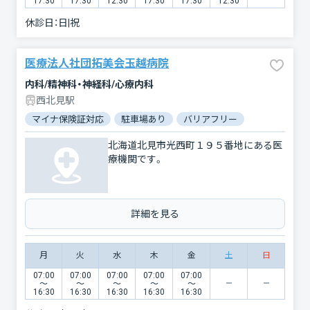
17:30
17:30
12:30
17:30
17:30
12:30
休診日：
日|祝
医療法人社団拓美会玉越病院
内科/精神科・神経科/心療内科
西北見駅
マイナ保険証対応
駐車場あり
バリアフリー
北海道北見市光西町１９５番地にある医
療機関です。
詳細を見る
月
火
水
木
金
土
日
07:00
07:00
07:00
07:00
07:00
〜
〜
〜
〜
〜
16:30
16:30
16:30
16:30
16:30