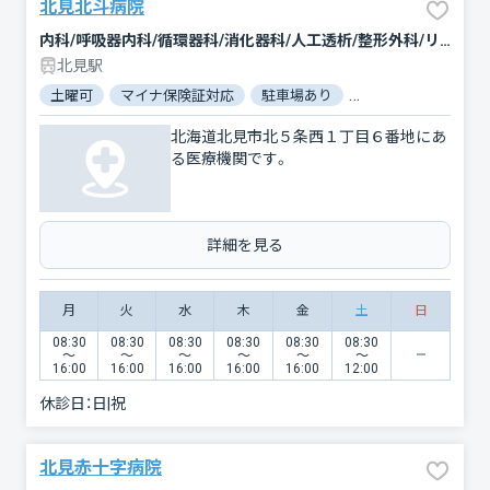
北見北斗病院
内科/呼吸器内科/循環器科/消化器科/人工透析/整形外科/リハビリテーション
北見駅
土曜可
マイナ保険証対応
駐車場あり
バリアフリー
電
北海道北見市北５条西１丁目６番地にあ
る医療機関です。
詳細を見る
月
火
水
木
金
土
日
08:30
08:30
08:30
08:30
08:30
08:30
〜
〜
〜
〜
〜
〜
16:00
16:00
16:00
16:00
16:00
12:00
休診日：
日|祝
北見赤十字病院