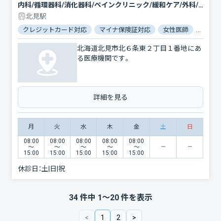
内科/循環器科/消化器科/ペインクリニック/緩和ケア/外科/脳神経外科/呼吸器外科/整形外科/形成外科/小児科/小児外科/産婦人科/眼科/耳鼻咽喉科/皮膚科/泌尿器科/精神科・神経科/歯科口腔外科/リハビリテーション/放射線科/臨床検査・病理診断/麻酔科
北見駅
クレジットカード対応
マイナ保険証対応
女性医師
駐車場
北海道北見市北６条東２丁目１番地にあ
る医療機関です。
詳細を見る
月
火
水
木
金
土
日
08:00
08:00
08:00
08:00
08:00
〜
〜
〜
〜
〜
15:00
15:00
15:00
15:00
15:00
休診日：
土|日|祝
34
件中
1
〜
20
件を表示
<
1
2
>