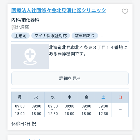
医療法人社団悠々会北見消化器クリニック
内科/消化器科
北見駅
土曜可
マイナ保険証対応
駐車場あり
バリアフリー
北海道北見市北４条東３丁目１４番地に
ある医療機関です。
詳細を見る
月
火
水
木
金
土
日
09:00
09:00
09:00
09:00
09:00
09:00
〜
〜
〜
〜
〜
〜
18:00
18:00
12:30
18:00
18:00
12:30
休診日：
日|祝