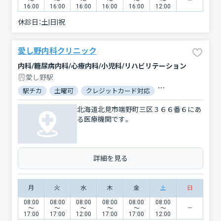
〜
〜
〜
〜
〜
〜
16:00
16:00
16:00
16:00
16:00
12:00
休診日：
土|日|祝
愛し野内科クリニック
内科/糖尿病内科/心療内科/小児科/リハビリテーション
愛し野駅
駅チカ
土曜可
クレジットカード対応
マイナ保険証対応
北海道北見市端野町三区３６６番６にあ
る医療機関です。
詳細を見る
月
火
水
木
金
土
日
08:00
08:00
08:00
08:00
08:00
08:00
〜
〜
〜
〜
〜
〜
17:00
17:00
12:00
17:00
17:00
12:00