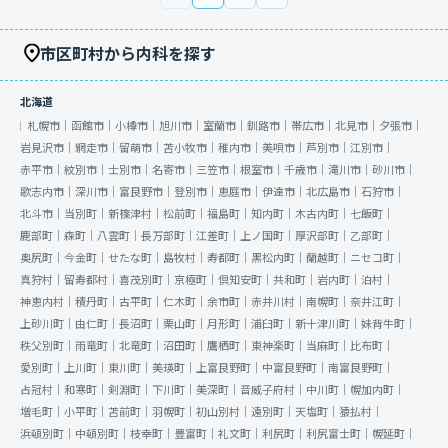
市区町村から内科を探す
北海道
札幌市｜
函館市｜
小樽市｜
旭川市｜
室蘭市｜
釧路市｜
帯広市｜
北見市｜
夕張市｜
岩見沢市｜
網走市｜
留萌市｜
苫小牧市｜
稚内市｜
美唄市｜
芦別市｜
江別市｜
赤平市｜
紋別市｜
士別市｜
名寄市｜
三笠市｜
根室市｜
千歳市｜
滝川市｜
砂川市｜
歌志内市｜
深川市｜
富良野市｜
登別市｜
恵庭市｜
伊達市｜
北広島市｜
石狩市｜
北斗市｜
当別町｜
新篠津村｜
松前町｜
福島町｜
知内町｜
木古内町｜
七飯町｜
鹿部町｜
森町｜
八雲町｜
長万部町｜
江差町｜
上ノ国町｜
厚沢部町｜
乙部町｜
奥尻町｜
今金町｜
せたな町｜
島牧村｜
寿都町｜
黒松内町｜
蘭越町｜
ニセコ町｜
真狩村｜
留寿都村｜
喜茂別町｜
京極町｜
倶知安町｜
共和町｜
岩内町｜
泊村｜
神恵内村｜
積丹町｜
古平町｜
仁木町｜
余市町｜
赤井川村｜
南幌町｜
奈井江町｜
上砂川町｜
由仁町｜
長沼町｜
栗山町｜
月形町｜
浦臼町｜
新十津川町｜
妹背牛町｜
秩父別町｜
雨竜町｜
北竜町｜
沼田町｜
鷹栖町｜
東神楽町｜
当麻町｜
比布町｜
愛別町｜
上川町｜
東川町｜
美瑛町｜
上富良野町｜
中富良野町｜
南富良野町｜
占冠村｜
和寒町｜
剣淵町｜
下川町｜
美深町｜
音威子府村｜
中川町｜
幌加内町｜
増毛町｜
小平町｜
苫前町｜
羽幌町｜
初山別村｜
遠別町｜
天塩町｜
猿払村｜
浜頓別町｜
中頓別町｜
枝幸町｜
豊富町｜
礼文町｜
利尻町｜
利尻富士町｜
幌延町｜