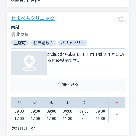
休診日：
土|日|祝
とまべちクリニック
内科
北見駅
土曜可
駐車場あり
バリアフリー
北海道北見市寿町１丁目１番２４号にあ
る医療機関です。
詳細を見る
月
火
水
木
金
土
日
09:00
09:00
09:00
09:00
09:00
09:00
〜
〜
〜
〜
〜
〜
17:00
17:00
17:00
11:30
17:00
11:30
休診日：
日|祝