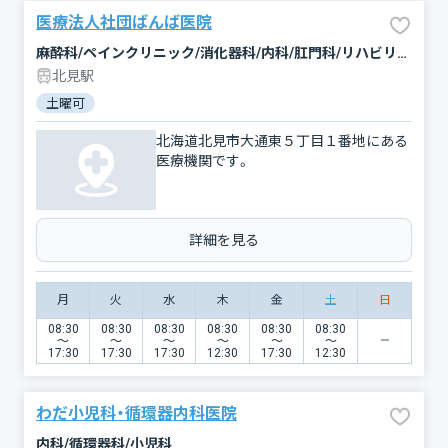
医療法人社団ばんば医院
麻酔科/ペインクリニック/消化器科/内科/肛門科/リハビリテーション
北見駅
土曜可
北海道北見市大通東５丁目１番地にある
医療機関です。
詳細を見る
月
火
水
木
金
土
日
08:30
08:30
08:30
08:30
08:30
08:30
〜
〜
〜
〜
〜
〜
17:30
17:30
17:30
12:30
17:30
12:30
わだ小児科・循環器内科医院
内科/循環器科/小児科