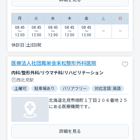
月
火
水
木
金
土
日
08:45
08:45
08:45
08:45
08:45
〜
〜
〜
〜
〜
12:00
12:00
12:00
12:00
12:00
休診日：
土|日|祝
医療法人社団鳳栄会末松整形外科医院
内科/整形外科/リウマチ科/リハビリテーション
西北見駅
土曜可
駐車場あり
バリアフリー
対応言語：英語
北海道北見市桂町１丁目２０６番地２５
にある医療機関です。
詳細を見る