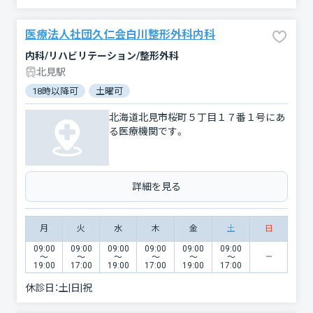
医療法人社団久仁会白川整形外科内科
内科/リハビリテーション/整形外科
北見駅
18時以降可
土曜可
北海道北見市桜町５丁目１７番１号にあ
る医療機関です。
詳細を見る
月
火
水
木
金
土
日
09:00
09:00
09:00
09:00
09:00
09:00
〜
〜
〜
〜
〜
〜
19:00
17:00
19:00
17:00
19:00
17:00
休診日：
土|日|祝