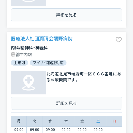
詳細を見る
医療法人社団潤清会端野病院
内科/精神科・神経科
緋牛内駅
土曜可
マイナ保険証対応
北海道北見市端野町一区６６６番地にあ
る医療機関です。
詳細を見る
月
火
水
木
金
土
日
09:00
09:00
09:00
09:00
09:00
09:00