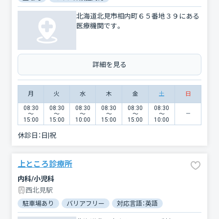
北海道北見市相内町６５番地３９にある
医療機関です。
詳細を見る
月
火
水
木
金
土
日
08:30
08:30
08:30
08:30
08:30
08:30
〜
〜
〜
〜
〜
〜
15:00
15:00
10:00
15:00
15:00
10:00
休診日：
日|祝
上ところ診療所
内科/小児科
西北見駅
駐車場あり
バリアフリー
対応言語：英語