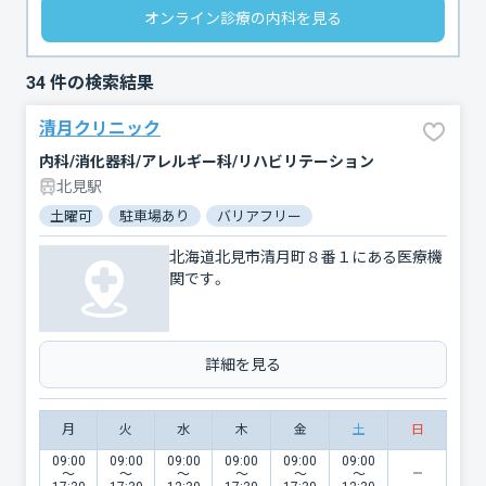
オンライン診療の内科を見る
34
件の検索結果
清月クリニック
内科/消化器科/アレルギー科/リハビリテーション
北見駅
土曜可
駐車場あり
バリアフリー
北海道北見市清月町８番１にある医療機
関です。
詳細を見る
月
火
水
木
金
土
日
09:00
09:00
09:00
09:00
09:00
09:00
〜
〜
〜
〜
〜
〜