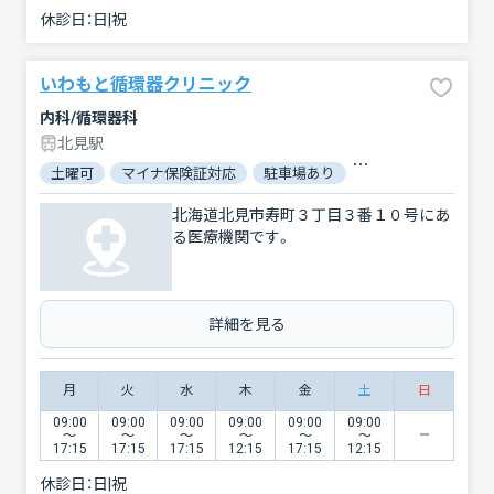
休診日：
日|祝
いわもと循環器クリニック
内科/循環器科
北見駅
土曜可
マイナ保険証対応
駐車場あり
バリアフリー
対
北海道北見市寿町３丁目３番１０号にあ
る医療機関です。
詳細を見る
月
火
水
木
金
土
日
09:00
09:00
09:00
09:00
09:00
09:00
〜
〜
〜
〜
〜
〜
17:15
17:15
17:15
12:15
17:15
12:15
休診日：
日|祝