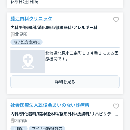
休診日：
土|日|祝
藤江内科クリニック
内科/呼吸器科/消化器科/循環器科/アレルギー科
北見駅
電子処方箋対応
北海道北見市三楽町１３４番１にある医
療機関です。
詳細を見る
社会医療法人雄俊会あいのない診療所
内科/消化器科/脳神経外科/整形外科/皮膚科/リハビリテーション
相内駅
土曜可
マイナ保険証対応