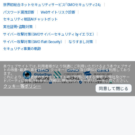
世界初総合ネットセキュリティサービス「GMOセキュリティ24」
パスワード漏洩診断
Webサイトリスク診断
セキュリティ相談AIチャットボット
実在証明・盗聴対策
サイバー攻撃対策（GMOサイバーセキュリティ byイエラエ）
サイバー攻撃対策（GMO Flatt Security）
なりすまし対策
セキュリティ事業の軌跡
本ウェブサイトでは、利用者様がより快適にご利用いただけるよう本ウェブサイ
トの改善・最適化等を目的に、クッキー（Cookie）及び類似の技術を利用しており
ます。
これにより、利用者様の本ウェブサイトのご利用に関する情報は、弊社及びサー
ドパーティに共有されます。詳細は、弊社のクッキーポリシーをご覧ください。
クッキー等ポリシー
同意して閉じる
無料診断