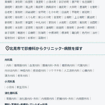
美幌町｜
津別町｜
斜里町｜
清里町｜
小清水町｜
訓子府町｜
置戸町｜
佐呂間町｜
遠軽町｜
湧別町｜
滝上町｜
興部町｜
西興部村｜
雄武町｜
大空町｜
豊浦町｜
壮瞥町｜
白老町｜
厚真町｜
洞爺湖町｜
安平町｜
むかわ町｜
日高町｜
平取町｜
新冠町｜
浦河町｜
様似町｜
えりも町｜
新ひだか町｜
音更町｜
士幌町｜
上士幌町｜
鹿追町｜
新得町｜
清水町｜
芽室町｜
中札内村｜
更別村｜
大樹町｜
広尾町｜
幕別町｜
池田町｜
豊頃町｜
本別町｜
足寄町｜
陸別町｜
浦幌町｜
釧路町｜
厚岸町｜
浜中町｜
標茶町｜
弟子屈町｜
鶴居村｜
白糠町｜
別海町｜
中標津町｜
標津町｜
羅臼町｜
色丹村｜
泊村｜
留夜別村｜
留別村｜
紗那村｜
蘂取村｜
北見市で診療科からクリニック・病院を探す
内科系
内科｜
循環器内科｜
血液内科｜
腫瘍内科・外科｜
糖尿病内科｜
代謝内科｜
内分泌内科｜
神経内科｜
感染症内科｜
リウマチ科｜
人工透析内科｜
心臓内科｜
漢方内科｜
老年内科｜
小児科系
小児科｜
新生児科｜
消化器科系
胃腸内科｜
消化器内科・外科｜
内視鏡内科｜
肝臓内科・外科｜
内視鏡外科｜
眼科・耳鼻科・皮膚科・アレルギー科系