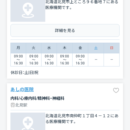
北海道北見市上ところ９６番地７にある
医療機関です。
詳細を見る
月
火
水
木
金
土
日
09:00
09:00
09:00
09:00
09:00
〜
〜
〜
〜
〜
16:30
16:30
16:30
16:30
16:30
休診日：
土|日|祝
あしの医院
内科/心療内科/精神科・神経科
北見駅
北海道北見市南仲町１丁目４－１２にあ
る医療機関です。