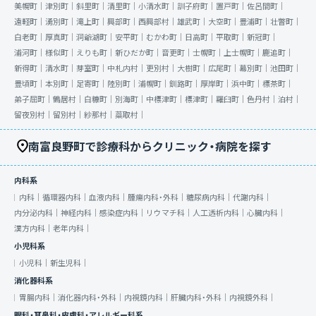
美幌町｜
津別町｜
斜里町｜
清里町｜
小清水町｜
訓子府町｜
置戸町｜
佐呂間町｜
遠軽町｜
湧別町｜
滝上町｜
興部町｜
西興部村｜
雄武町｜
大空町｜
豊浦町｜
壮瞥町｜
白老町｜
厚真町｜
洞爺湖町｜
安平町｜
むかわ町｜
日高町｜
平取町｜
新冠町｜
浦河町｜
様似町｜
えりも町｜
新ひだか町｜
音更町｜
士幌町｜
上士幌町｜
鹿追町｜
新得町｜
清水町｜
芽室町｜
中札内村｜
更別村｜
大樹町｜
広尾町｜
幕別町｜
池田町｜
豊頃町｜
本別町｜
足寄町｜
陸別町｜
浦幌町｜
釧路町｜
厚岸町｜
浜中町｜
標茶町｜
弟子屈町｜
鶴居村｜
白糠町｜
別海町｜
中標津町｜
標津町｜
羅臼町｜
色丹村｜
泊村｜
留夜別村｜
留別村｜
紗那村｜
蘂取村｜
南富良野町で診療科からクリニック・病院を探す
内科系
内科｜
循環器内科｜
血液内科｜
腫瘍内科・外科｜
糖尿病内科｜
代謝内科｜
内分泌内科｜
神経内科｜
感染症内科｜
リウマチ科｜
人工透析内科｜
心臓内科｜
漢方内科｜
老年内科｜
小児科系
小児科｜
新生児科｜
消化器科系
胃腸内科｜
消化器内科・外科｜
内視鏡内科｜
肝臓内科・外科｜
内視鏡外科｜
眼科・耳鼻科・皮膚科・アレルギー科系