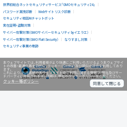
世界初総合ネットセキュリティサービス「GMOセキュリティ24」
パスワード漏洩診断
Webサイトリスク診断
セキュリティ相談AIチャットボット
実在証明・盗聴対策
サイバー攻撃対策（GMOサイバーセキュリティ byイエラエ）
サイバー攻撃対策（GMO Flatt Security）
なりすまし対策
セキュリティ事業の軌跡
本ウェブサイトでは、利用者様がより快適にご利用いただけるよう本ウェブサイ
トの改善・最適化等を目的に、クッキー（Cookie）及び類似の技術を利用しており
ます。
これにより、利用者様の本ウェブサイトのご利用に関する情報は、弊社及びサー
ドパーティに共有されます。詳細は、弊社のクッキーポリシーをご覧ください。
クッキー等ポリシー
同意して閉じる
無料診断