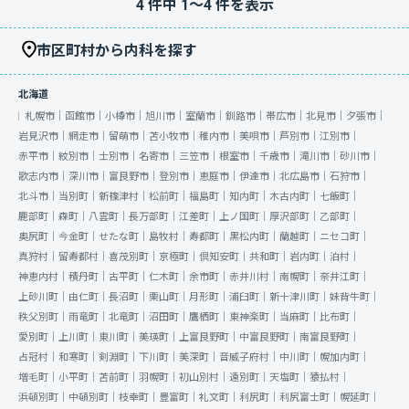
4
件中
1
〜
4
件を表示
市区町村から内科を探す
北海道
札幌市｜
函館市｜
小樽市｜
旭川市｜
室蘭市｜
釧路市｜
帯広市｜
北見市｜
夕張市｜
岩見沢市｜
網走市｜
留萌市｜
苫小牧市｜
稚内市｜
美唄市｜
芦別市｜
江別市｜
赤平市｜
紋別市｜
士別市｜
名寄市｜
三笠市｜
根室市｜
千歳市｜
滝川市｜
砂川市｜
歌志内市｜
深川市｜
富良野市｜
登別市｜
恵庭市｜
伊達市｜
北広島市｜
石狩市｜
北斗市｜
当別町｜
新篠津村｜
松前町｜
福島町｜
知内町｜
木古内町｜
七飯町｜
鹿部町｜
森町｜
八雲町｜
長万部町｜
江差町｜
上ノ国町｜
厚沢部町｜
乙部町｜
奥尻町｜
今金町｜
せたな町｜
島牧村｜
寿都町｜
黒松内町｜
蘭越町｜
ニセコ町｜
真狩村｜
留寿都村｜
喜茂別町｜
京極町｜
倶知安町｜
共和町｜
岩内町｜
泊村｜
神恵内村｜
積丹町｜
古平町｜
仁木町｜
余市町｜
赤井川村｜
南幌町｜
奈井江町｜
上砂川町｜
由仁町｜
長沼町｜
栗山町｜
月形町｜
浦臼町｜
新十津川町｜
妹背牛町｜
秩父別町｜
雨竜町｜
北竜町｜
沼田町｜
鷹栖町｜
東神楽町｜
当麻町｜
比布町｜
愛別町｜
上川町｜
東川町｜
美瑛町｜
上富良野町｜
中富良野町｜
南富良野町｜
占冠村｜
和寒町｜
剣淵町｜
下川町｜
美深町｜
音威子府村｜
中川町｜
幌加内町｜
増毛町｜
小平町｜
苫前町｜
羽幌町｜
初山別村｜
遠別町｜
天塩町｜
猿払村｜
浜頓別町｜
中頓別町｜
枝幸町｜
豊富町｜
礼文町｜
利尻町｜
利尻富士町｜
幌延町｜