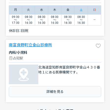
月
火
水
木
金
土
日
09:30
08:30
08:30
08:30
08:30
08:30
〜
〜
〜
〜
〜
〜
17:30
16:30
16:30
16:30
16:30
16:30
休診日：
日|祝
南富良野町立金山診療所
内科/小児科
占冠駅
北海道空知郡南富良野町字金山４３０番
地１にある医療機関です。
詳細を見る