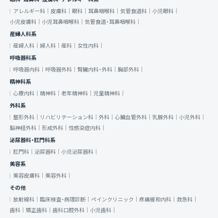
アレルギー科｜
皮膚科｜
眼科｜
耳鼻咽喉科｜
気管食道科｜
小児眼科｜
小児皮膚科｜
小児耳鼻咽喉科｜
気管食道・耳鼻咽喉科｜
産婦人科系
産婦人科｜
婦人科｜
産科｜
女性内科｜
呼吸器科系
呼吸器内科｜
呼吸器外科｜
腎臓内科・外科｜
胸部外科｜
精神科系
心療内科｜
精神科｜
老年精神科｜
児童精神科｜
外科系
整形外科｜
リハビリテーション科｜
外科｜
心臓血管外科｜
乳腺外科｜
小児外科｜
脳神経外科｜
形成外科｜
性感染症内科｜
泌尿器科・肛門科系
肛門科｜
泌尿器科｜
小児泌尿器科｜
美容系
美容皮膚科｜
美容外科｜
その他
放射線科｜
臨床検査・病理診断｜
ペインクリニック｜
疼痛緩和内科｜
救急科｜
歯科｜
矯正歯科｜
歯科口腔外科｜
小児歯科｜