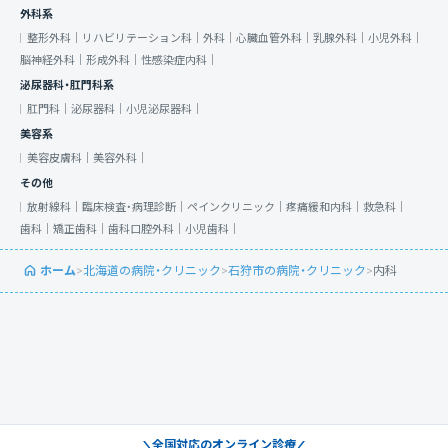
外科系
整形外科｜
リハビリテーション科｜
外科｜
心臓血管外科｜
乳腺外科｜
小児外科｜
脳神経外科｜
形成外科｜
性感染症内科｜
泌尿器科・肛門科系
肛門科｜
泌尿器科｜
小児泌尿器科｜
美容系
美容皮膚科｜
美容外科｜
その他
放射線科｜
臨床検査・病理診断｜
ペインクリニック｜
疼痛緩和内科｜
救急科｜
歯科｜
矯正歯科｜
歯科口腔外科｜
小児歯科｜
ホーム
>
北海道の病院・クリニック
>
石狩市の病院・クリニック
>
内科
全国対応のオンライン診療