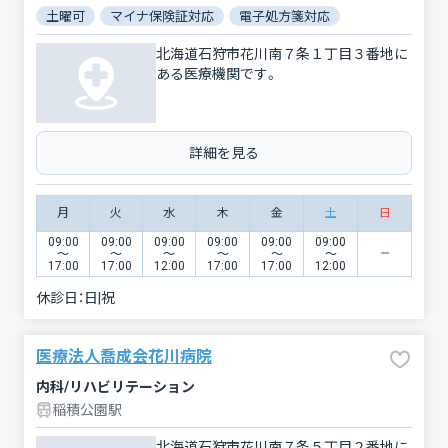
土曜可
マイナ保険証対応
電子処方箋対応
北海道石狩市花川南７条１丁目３番地に
ある医療機関です。
詳細を見る
月
火
水
木
金
土
日
09:00
09:00
09:00
09:00
09:00
09:00
〜
〜
〜
〜
〜
〜
17:00
17:00
12:00
17:00
17:00
12:00
休診日：
日|祝
医療法人喬成会花川病院
内科/リハビリテーション
稲積公園駅
北海道石狩市花川南７条５丁目２番地に