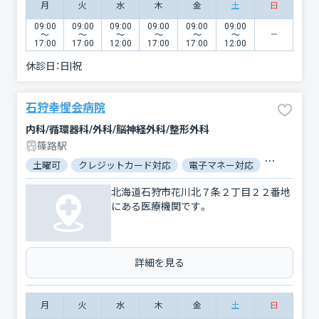
月
火
水
木
金
土
日
09:00
09:00
09:00
09:00
09:00
09:00
〜
〜
〜
〜
〜
〜
17:00
17:00
12:00
17:00
17:00
12:00
休診日：
日|祝
石狩幸惺会病院
内科/循環器科/外科/脳神経外科/整形外科
篠路駅
土曜可
クレジットカード対応
電子マネー対応
駐車場あり
北海道石狩市花川北７条２丁目２２番地
にある医療機関です。
詳細を見る
月
火
水
木
金
土
日