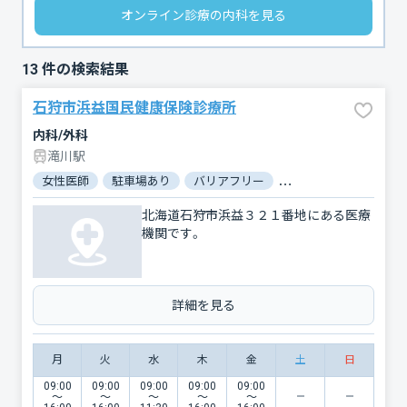
オンライン診療の内科を見る
13
件の検索結果
石狩市浜益国民健康保険診療所
内科/外科
滝川駅
女性医師
駐車場あり
バリアフリー
対応言語：英語
北海道石狩市浜益３２１番地にある医療
機関です。
詳細を見る
月
火
水
木
金
土
日
09:00
09:00
09:00
09:00
09:00
〜
〜
〜
〜
〜