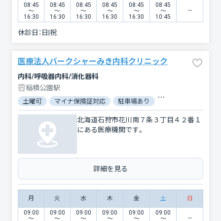
08:45
08:45
08:45
08:45
08:45
08:45
〜
〜
〜
〜
〜
〜
16:30
16:30
16:30
16:30
16:30
10:45
休診日：
日|祝
医療法人バークシャーみき内科クリニック
内科/呼吸器内科/消化器科
稲積公園駅
土曜可
マイナ保険証対応
駐車場あり
バリアフリー
対
北海道石狩市花川南７条３丁目４２番１
にある医療機関です。
詳細を見る
月
火
水
木
金
土
日
09:00
09:00
09:00
09:00
09:00
09:00
〜
〜
〜
〜
〜
〜