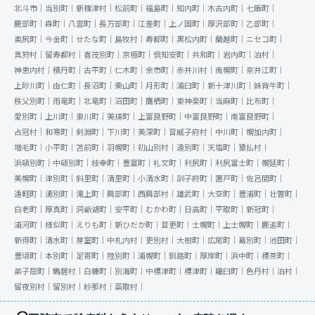
北斗市｜
当別町｜
新篠津村｜
松前町｜
福島町｜
知内町｜
木古内町｜
七飯町｜
鹿部町｜
森町｜
八雲町｜
長万部町｜
江差町｜
上ノ国町｜
厚沢部町｜
乙部町｜
奥尻町｜
今金町｜
せたな町｜
島牧村｜
寿都町｜
黒松内町｜
蘭越町｜
ニセコ町｜
真狩村｜
留寿都村｜
喜茂別町｜
京極町｜
倶知安町｜
共和町｜
岩内町｜
泊村｜
神恵内村｜
積丹町｜
古平町｜
仁木町｜
余市町｜
赤井川村｜
南幌町｜
奈井江町｜
上砂川町｜
由仁町｜
長沼町｜
栗山町｜
月形町｜
浦臼町｜
新十津川町｜
妹背牛町｜
秩父別町｜
雨竜町｜
北竜町｜
沼田町｜
鷹栖町｜
東神楽町｜
当麻町｜
比布町｜
愛別町｜
上川町｜
東川町｜
美瑛町｜
上富良野町｜
中富良野町｜
南富良野町｜
占冠村｜
和寒町｜
剣淵町｜
下川町｜
美深町｜
音威子府村｜
中川町｜
幌加内町｜
増毛町｜
小平町｜
苫前町｜
羽幌町｜
初山別村｜
遠別町｜
天塩町｜
猿払村｜
浜頓別町｜
中頓別町｜
枝幸町｜
豊富町｜
礼文町｜
利尻町｜
利尻富士町｜
幌延町｜
美幌町｜
津別町｜
斜里町｜
清里町｜
小清水町｜
訓子府町｜
置戸町｜
佐呂間町｜
遠軽町｜
湧別町｜
滝上町｜
興部町｜
西興部村｜
雄武町｜
大空町｜
豊浦町｜
壮瞥町｜
白老町｜
厚真町｜
洞爺湖町｜
安平町｜
むかわ町｜
日高町｜
平取町｜
新冠町｜
浦河町｜
様似町｜
えりも町｜
新ひだか町｜
音更町｜
士幌町｜
上士幌町｜
鹿追町｜
新得町｜
清水町｜
芽室町｜
中札内村｜
更別村｜
大樹町｜
広尾町｜
幕別町｜
池田町｜
豊頃町｜
本別町｜
足寄町｜
陸別町｜
浦幌町｜
釧路町｜
厚岸町｜
浜中町｜
標茶町｜
弟子屈町｜
鶴居村｜
白糠町｜
別海町｜
中標津町｜
標津町｜
羅臼町｜
色丹村｜
泊村｜
留夜別村｜
留別村｜
紗那村｜
蘂取村｜