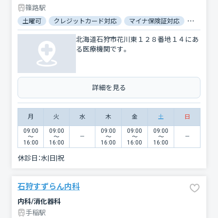
篠路駅
土曜可
クレジットカード対応
マイナ保険証対応
駐車場あ
北海道石狩市花川東１２８番地１４にあ
る医療機関です。
詳細を見る
月
火
水
木
金
土
日
09:00
09:00
09:00
09:00
09:00
〜
〜
〜
〜
〜
16:00
16:00
16:00
16:00
16:00
休診日：
水|日|祝
石狩すずらん内科
内科/消化器科
手稲駅