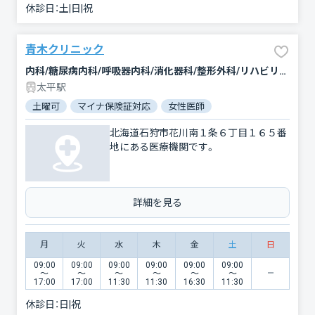
休診日：
土|日|祝
青木クリニック
内科/糖尿病内科/呼吸器内科/消化器科/整形外科/リハビリテーション
太平駅
土曜可
マイナ保険証対応
女性医師
電子処方箋対応
北海道石狩市花川南１条６丁目１６５番
地にある医療機関です。
詳細を見る
月
火
水
木
金
土
日
09:00
09:00
09:00
09:00
09:00
09:00
〜
〜
〜
〜
〜
〜
17:00
17:00
11:30
11:30
16:30
11:30
休診日：
日|祝