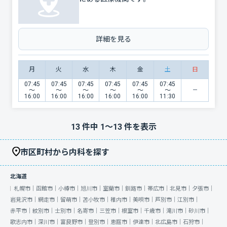
詳細を見る
月
火
水
木
金
土
日
07:45
07:45
07:45
07:45
07:45
07:45
〜
〜
〜
〜
〜
〜
16:00
16:00
16:00
16:00
16:00
11:30
13
件中
1
〜
13
件を表示
市区町村から内科を探す
北海道
札幌市｜
函館市｜
小樽市｜
旭川市｜
室蘭市｜
釧路市｜
帯広市｜
北見市｜
夕張市｜
岩見沢市｜
網走市｜
留萌市｜
苫小牧市｜
稚内市｜
美唄市｜
芦別市｜
江別市｜
赤平市｜
紋別市｜
士別市｜
名寄市｜
三笠市｜
根室市｜
千歳市｜
滝川市｜
砂川市｜
歌志内市｜
深川市｜
富良野市｜
登別市｜
恵庭市｜
伊達市｜
北広島市｜
石狩市｜