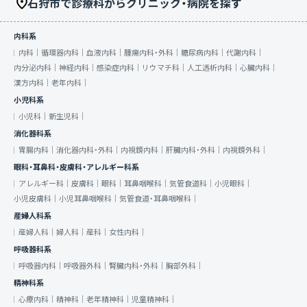
石狩市で診療科からクリニック・病院を探す
内科系
内科｜
循環器内科｜
血液内科｜
腫瘍内科・外科｜
糖尿病内科｜
代謝内科｜
内分泌内科｜
神経内科｜
感染症内科｜
リウマチ科｜
人工透析内科｜
心臓内科｜
漢方内科｜
老年内科｜
小児科系
小児科｜
新生児科｜
消化器科系
胃腸内科｜
消化器内科・外科｜
内視鏡内科｜
肝臓内科・外科｜
内視鏡外科｜
眼科・耳鼻科・皮膚科・アレルギー科系
アレルギー科｜
皮膚科｜
眼科｜
耳鼻咽喉科｜
気管食道科｜
小児眼科｜
小児皮膚科｜
小児耳鼻咽喉科｜
気管食道・耳鼻咽喉科｜
産婦人科系
産婦人科｜
婦人科｜
産科｜
女性内科｜
呼吸器科系
呼吸器内科｜
呼吸器外科｜
腎臓内科・外科｜
胸部外科｜
精神科系
心療内科｜
精神科｜
老年精神科｜
児童精神科｜