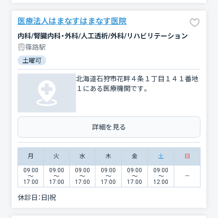
医療法人はまなすはまなす医院
内科/腎臓内科・外科/人工透析/外科/リハビリテーション
篠路駅
土曜可
北海道石狩市花畔４条１丁目１４１番地
１にある医療機関です。
詳細を見る
月
火
水
木
金
土
日
09:00
09:00
09:00
09:00
09:00
09:00
〜
〜
〜
〜
〜
〜
17:00
17:00
17:00
17:00
17:00
12:00
休診日：
日|祝