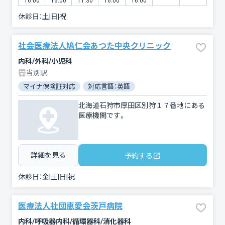
16:00
16:00
11:30
16:00
16:00
休診日：
土|日|祝
社会医療法人鳩仁会あつた中央クリニック
内科/外科/小児科
当別駅
マイナ保険証対応
対応言語：英語
北海道石狩市厚田区別狩１７番地にある
医療機関です。
詳細を見る
予約する
休診日：
金|土|日|祝
医療法人社団恵愛会茨戸病院
内科/呼吸器内科/循環器科/消化器科