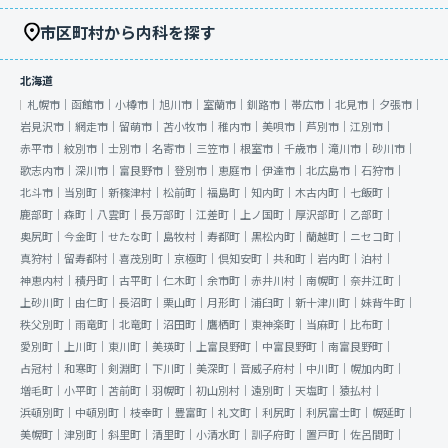
市区町村から内科を探す
北海道
札幌市｜
函館市｜
小樽市｜
旭川市｜
室蘭市｜
釧路市｜
帯広市｜
北見市｜
夕張市｜
岩見沢市｜
網走市｜
留萌市｜
苫小牧市｜
稚内市｜
美唄市｜
芦別市｜
江別市｜
赤平市｜
紋別市｜
士別市｜
名寄市｜
三笠市｜
根室市｜
千歳市｜
滝川市｜
砂川市｜
歌志内市｜
深川市｜
富良野市｜
登別市｜
恵庭市｜
伊達市｜
北広島市｜
石狩市｜
北斗市｜
当別町｜
新篠津村｜
松前町｜
福島町｜
知内町｜
木古内町｜
七飯町｜
鹿部町｜
森町｜
八雲町｜
長万部町｜
江差町｜
上ノ国町｜
厚沢部町｜
乙部町｜
奥尻町｜
今金町｜
せたな町｜
島牧村｜
寿都町｜
黒松内町｜
蘭越町｜
ニセコ町｜
真狩村｜
留寿都村｜
喜茂別町｜
京極町｜
倶知安町｜
共和町｜
岩内町｜
泊村｜
神恵内村｜
積丹町｜
古平町｜
仁木町｜
余市町｜
赤井川村｜
南幌町｜
奈井江町｜
上砂川町｜
由仁町｜
長沼町｜
栗山町｜
月形町｜
浦臼町｜
新十津川町｜
妹背牛町｜
秩父別町｜
雨竜町｜
北竜町｜
沼田町｜
鷹栖町｜
東神楽町｜
当麻町｜
比布町｜
愛別町｜
上川町｜
東川町｜
美瑛町｜
上富良野町｜
中富良野町｜
南富良野町｜
占冠村｜
和寒町｜
剣淵町｜
下川町｜
美深町｜
音威子府村｜
中川町｜
幌加内町｜
増毛町｜
小平町｜
苫前町｜
羽幌町｜
初山別村｜
遠別町｜
天塩町｜
猿払村｜
浜頓別町｜
中頓別町｜
枝幸町｜
豊富町｜
礼文町｜
利尻町｜
利尻富士町｜
幌延町｜
美幌町｜
津別町｜
斜里町｜
清里町｜
小清水町｜
訓子府町｜
置戸町｜
佐呂間町｜