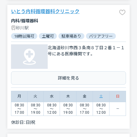
いとう内科循環器科クリニック
内科/循環器科
砂川駅
18時以降可
土曜可
駐車場あり
バリアフリー
北海道砂川市西３条南８丁目２番１－１
号にある医療機関です。
詳細を見る
月
火
水
木
金
土
日
08:30
08:30
08:30
08:30
08:30
08:30
〜
〜
〜
〜
〜
〜
17:00
19:00
12:00
19:00
17:00
12:00
休診日：
日|祝