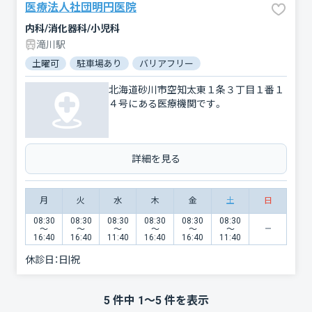
医療法人社団明円医院
内科/消化器科/小児科
滝川駅
土曜可
駐車場あり
バリアフリー
北海道砂川市空知太東１条３丁目１番１
４号にある医療機関です。
詳細を見る
月
火
水
木
金
土
日
08:30
08:30
08:30
08:30
08:30
08:30
〜
〜
〜
〜
〜
〜
16:40
16:40
11:40
16:40
16:40
11:40
休診日：
日|祝
5
件中
1
〜
5
件を表示