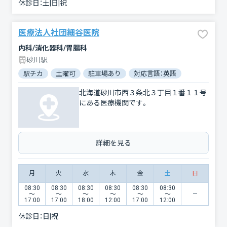
休診日：
土|日|祝
医療法人社団細谷医院
内科/消化器科/胃腸科
砂川駅
駅チカ
土曜可
駐車場あり
対応言語：英語
北海道砂川市西３条北３丁目１番１１号
にある医療機関です。
詳細を見る
月
火
水
木
金
土
日
08:30
08:30
08:30
08:30
08:30
08:30
〜
〜
〜
〜
〜
〜
17:00
17:00
18:00
12:00
17:00
12:00
休診日：
日|祝