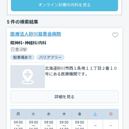
オンライン診療の内科を見る
5
件の検索結果
医療法人砂川慈恵会病院
精神科・神経科/内科
豊沼駅
駐車場あり
バリアフリー
北海道砂川市西１条南１１丁目２番１０
号にある医療機関です。
詳細を見る
月
火
水
木
金
土
日
09:00
09:00
09:00
09:00
09:00
〜
〜
〜
〜
〜