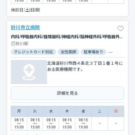
16:00
16:00
16:00
16:00
16:00
休診日：
土|日|祝
砂川市立病院
内科/呼吸器内科/循環器科/神経内科/脳神経外科/呼吸器外科/心臓血管外科/消化器科/乳腺外科/整形外科/形成外科/小児科/産婦人科/眼科/耳鼻咽喉科/皮膚科/泌尿器科/精神科・神経科/心療内科/歯科口腔外科/リハビリテーション/臨床検査・病理診断/救急科/麻酔科
砂川駅
クレジットカード対応
女性医師
駐車場あり
バリアフリー
北海道砂川市西４条北３丁目１番１号に
ある医療機関です。
詳細を見る
月
火
水
木
金
土
日
08:15
08:15
08:15
08:15
08:15
〜
〜
〜
〜
〜
15:00
15:00
15:00
15:00
15:00