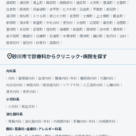
遠軽町｜
湧別町｜
滝上町｜
興部町｜
西興部村｜
雄武町｜
大空町｜
豊浦町｜
壮瞥町｜
白老町｜
厚真町｜
洞爺湖町｜
安平町｜
むかわ町｜
日高町｜
平取町｜
新冠町｜
浦河町｜
様似町｜
えりも町｜
新ひだか町｜
音更町｜
士幌町｜
上士幌町｜
鹿追町｜
新得町｜
清水町｜
芽室町｜
中札内村｜
更別村｜
大樹町｜
広尾町｜
幕別町｜
池田町｜
豊頃町｜
本別町｜
足寄町｜
陸別町｜
浦幌町｜
釧路町｜
厚岸町｜
浜中町｜
標茶町｜
弟子屈町｜
鶴居村｜
白糠町｜
別海町｜
中標津町｜
標津町｜
羅臼町｜
色丹村｜
泊村｜
留夜別村｜
留別村｜
紗那村｜
蘂取村｜
砂川市で診療科からクリニック・病院を探す
内科系
内科｜
循環器内科｜
血液内科｜
腫瘍内科・外科｜
糖尿病内科｜
代謝内科｜
内分泌内科｜
神経内科｜
感染症内科｜
リウマチ科｜
人工透析内科｜
心臓内科｜
漢方内科｜
老年内科｜
小児科系
小児科｜
新生児科｜
消化器科系
胃腸内科｜
消化器内科・外科｜
内視鏡内科｜
肝臓内科・外科｜
内視鏡外科｜
眼科・耳鼻科・皮膚科・アレルギー科系