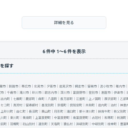
詳細を見る
6
件中
1
〜
6
件を表示
を探す
蘭市｜
釧路市｜
帯広市｜
北見市｜
夕張市｜
岩見沢市｜
網走市｜
留萌市｜
苫小牧市｜
稚内市
室市｜
千歳市｜
滝川市｜
砂川市｜
歌志内市｜
深川市｜
富良野市｜
登別市｜
恵庭市｜
伊達市｜
木古内町｜
七飯町｜
鹿部町｜
森町｜
八雲町｜
長万部町｜
江差町｜
上ノ国町｜
厚沢部町｜
乙部
ニセコ町｜
真狩村｜
留寿都村｜
喜茂別町｜
京極町｜
倶知安町｜
共和町｜
岩内町｜
泊村｜
神恵
｜
上砂川町｜
由仁町｜
長沼町｜
栗山町｜
月形町｜
浦臼町｜
新十津川町｜
妹背牛町｜
秩父別町
上川町｜
東川町｜
美瑛町｜
上富良野町｜
中富良野町｜
南富良野町｜
占冠村｜
和寒町｜
剣淵町
苫前町｜
羽幌町｜
初山別村｜
遠別町｜
天塩町｜
猿払村｜
浜頓別町｜
中頓別町｜
枝幸町｜
豊富