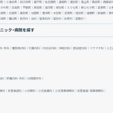
里町｜
小清水町｜
訓子府町｜
置戸町｜
佐呂間町｜
遠軽町｜
湧別町｜
滝上町｜
興部町｜
西興部
むかわ町｜
日高町｜
平取町｜
新冠町｜
浦河町｜
様似町｜
えりも町｜
新ひだか町｜
音更町｜
士
大樹町｜
広尾町｜
幕別町｜
池田町｜
豊頃町｜
本別町｜
足寄町｜
陸別町｜
浦幌町｜
釧路町｜
厚
標津町｜
羅臼町｜
色丹村｜
泊村｜
留夜別村｜
留別村｜
紗那村｜
蘂取村｜
ニック・病院を探す
科・外科｜
糖尿病内科｜
代謝内科｜
内分泌内科｜
神経内科｜
感染症内科｜
リウマチ科｜
人工
内科｜
肝臓内科・外科｜
内視鏡外科｜
喉科｜
気管食道科｜
小児眼科｜
小児皮膚科｜
小児耳鼻咽喉科｜
気管食道・耳鼻咽喉科｜