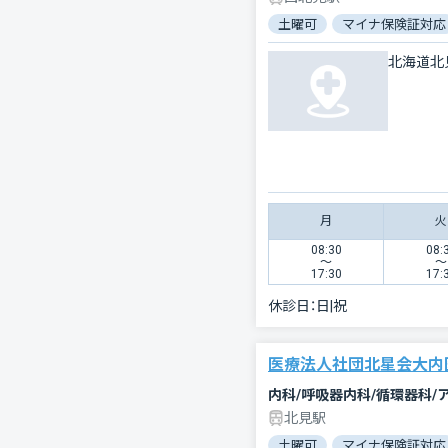
土曜可
マイナ保険証対応
北海道北
月
火
08:30
08:
〜
〜
17:30
17:
休診日：
日|祝
医療法人社団北星会大内
内科/呼吸器内科/循環器科/
北見駅
土曜可
マイナ保険証対応