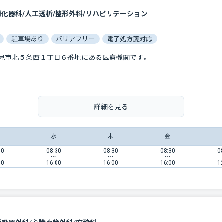
消化器科/人工透析/整形外科/リハビリテーション
駐車場あり
バリアフリー
電子処方箋対応
見市北５条西１丁目６番地にある医療機関です。
詳細を見る
水
木
金
30
08:30
08:30
08:30
0
〜
〜
〜
00
16:00
16:00
16:00
1