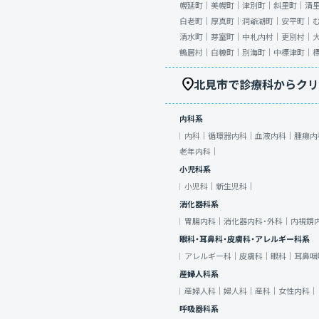
幌延町｜
美幌町｜
津別町｜
斜里町｜
清
白老町｜
厚真町｜
洞爺湖町｜
安平町｜
清水町｜
芽室町｜
中札内村｜
更別村｜
鶴居村｜
白糠町｜
別海町｜
中標津町｜
北見市で診療科からクリ
内科系
内科｜
循環器内科｜
血液内科｜
腫瘍内
老年内科｜
小児科系
小児科｜
新生児科｜
消化器科系
胃腸内科｜
消化器内科・外科｜
内視鏡
眼科・耳鼻科・皮膚科・アレルギー科系
アレルギー科｜
皮膚科｜
眼科｜
耳鼻咽
産婦人科系
産婦人科｜
婦人科｜
産科｜
女性内科｜
呼吸器科系