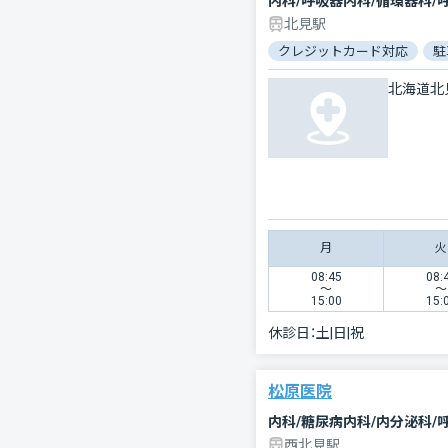
内科/呼吸器内科/循環器科/
北見駅
クレジットカード対応
駐
北海道北
月
火
08:45
08:
〜
〜
15:00
15:
休診日：
土|日|祝
松原医院
内科/糖尿病内科/内分泌科/
西北見駅