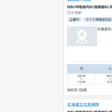
内科/呼吸器内科/循環器科/
北見駅
土曜可
マイナ保険証対応
北海道北
月
火
08:30
08:
〜
〜
16:00
16:
休診日：
日|祝
北海道立北見病院