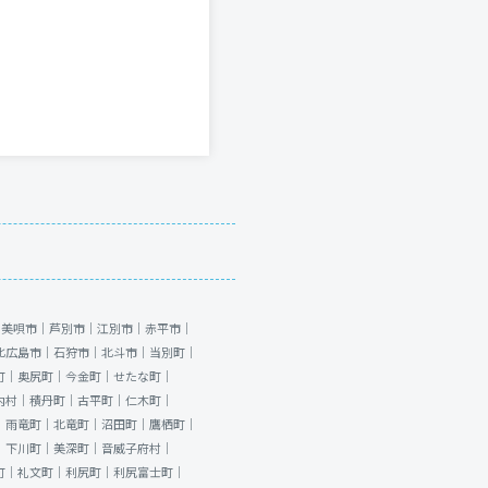
｜
美唄市｜
芦別市｜
江別市｜
赤平市｜
北広島市｜
石狩市｜
北斗市｜
当別町｜
町｜
奥尻町｜
今金町｜
せたな町｜
内村｜
積丹町｜
古平町｜
仁木町｜
｜
雨竜町｜
北竜町｜
沼田町｜
鷹栖町｜
｜
下川町｜
美深町｜
音威子府村｜
町｜
礼文町｜
利尻町｜
利尻富士町｜