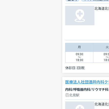
北海道北
月
火
09:00
09:
〜
〜
18:00
18:
休診日：
日|祝
医療法人社団酒井内科ク
内科/呼吸器内科/リウマチ科
北見駅
北海道北