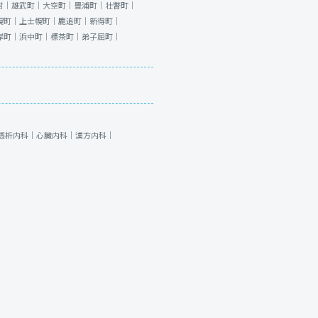
村｜
雄武町｜
大空町｜
豊浦町｜
壮瞥町｜
幌町｜
上士幌町｜
鹿追町｜
新得町｜
岸町｜
浜中町｜
標茶町｜
弟子屈町｜
透析内科｜
心臓内科｜
漢方内科｜