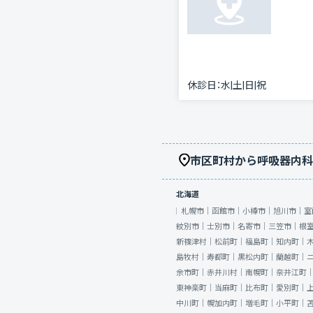
休診日：
水|土|日|祝
市区町村から呼吸器内科
北海道
札幌市｜
函館市｜
小樽市｜
旭川市｜
室
紋別市｜
士別市｜
名寄市｜
三笠市｜
根
新篠津村｜
松前町｜
福島町｜
知内町｜
島牧村｜
寿都町｜
黒松内町｜
蘭越町｜
余市町｜
赤井川村｜
南幌町｜
奈井江町
東神楽町｜
当麻町｜
比布町｜
愛別町｜
中川町｜
幌加内町｜
増毛町｜
小平町｜