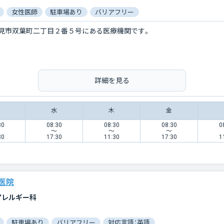
女性医師
駐車場あり
バリアフリー
見市双葉町二丁目２番５号にある医療機関です。
詳細を見る
水
木
金
30
08:30
08:30
08:30
0
〜
〜
〜
30
17:30
11:30
17:30
1
医院
アレルギー科
駐車場あり
バリアフリー
対応言語：英語