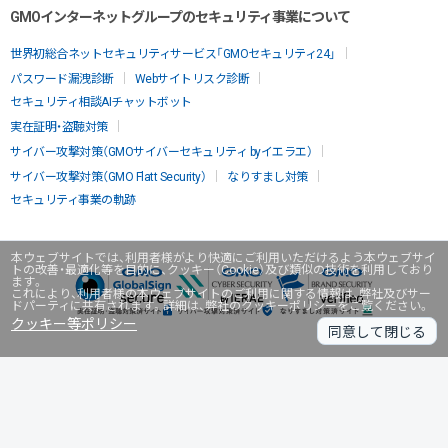
GMOインターネットグループのセキュリティ事業について
世界初総合ネットセキュリティサービス「GMOセキュリティ24」
パスワード漏洩診断
Webサイトリスク診断
セキュリティ相談AIチャットボット
実在証明・盗聴対策
サイバー攻撃対策（GMOサイバーセキュリティ byイエラエ）
サイバー攻撃対策（GMO Flatt Security）
なりすまし対策
セキュリティ事業の軌跡
本ウェブサイトでは、利用者様がより快適にご利用いただけるよう本ウェブサイ
トの改善・最適化等を目的に、クッキー（Cookie）及び類似の技術を利用しており
ます。
これにより、利用者様の本ウェブサイトのご利用に関する情報は、弊社及びサー
ドパーティに共有されます。詳細は、弊社のクッキーポリシーをご覧ください。
クッキー等ポリシー
同意して閉じる