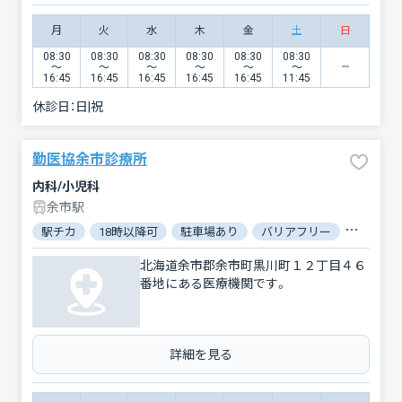
月
火
水
木
金
土
日
08:30
08:30
08:30
08:30
08:30
08:30
〜
〜
〜
〜
〜
〜
16:45
16:45
16:45
16:45
16:45
11:45
休診日：
日|祝
勤医協余市診療所
内科/小児科
余市駅
駅チカ
18時以降可
駐車場あり
バリアフリー
対応言語
北海道余市郡余市町黒川町１２丁目４６
番地にある医療機関です。
詳細を見る