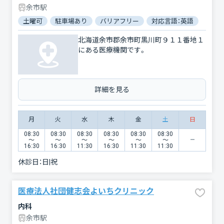
余市駅
土曜可
駐車場あり
バリアフリー
対応言語：英語
北海道余市郡余市町黒川町９１１番地１
にある医療機関です。
詳細を見る
月
火
水
木
金
土
日
08:30
08:30
08:30
08:30
08:30
08:30
〜
〜
〜
〜
〜
〜
16:30
16:30
11:30
16:30
11:30
11:30
休診日：
日|祝
医療法人社団健志会よいちクリニック
内科
余市駅