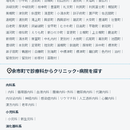
増毛町｜
小平町｜
苫前町｜
羽幌町｜
初山別村｜
遠別町｜
天塩町｜
猿払村｜
浜頓別町｜
中頓別町｜
枝幸町｜
豊富町｜
礼文町｜
利尻町｜
利尻富士町｜
幌延町｜
美幌町｜
津別町｜
斜里町｜
清里町｜
小清水町｜
訓子府町｜
置戸町｜
佐呂間町｜
遠軽町｜
湧別町｜
滝上町｜
興部町｜
西興部村｜
雄武町｜
大空町｜
豊浦町｜
壮瞥町｜
白老町｜
厚真町｜
洞爺湖町｜
安平町｜
むかわ町｜
日高町｜
平取町｜
新冠町｜
浦河町｜
様似町｜
えりも町｜
新ひだか町｜
音更町｜
士幌町｜
上士幌町｜
鹿追町｜
新得町｜
清水町｜
芽室町｜
中札内村｜
更別村｜
大樹町｜
広尾町｜
幕別町｜
池田町｜
豊頃町｜
本別町｜
足寄町｜
陸別町｜
浦幌町｜
釧路町｜
厚岸町｜
浜中町｜
標茶町｜
弟子屈町｜
鶴居村｜
白糠町｜
別海町｜
中標津町｜
標津町｜
羅臼町｜
色丹村｜
泊村｜
留夜別村｜
留別村｜
紗那村｜
蘂取村｜
余市町で診療科からクリニック・病院を探す
内科系
内科｜
循環器内科｜
血液内科｜
腫瘍内科・外科｜
糖尿病内科｜
代謝内科｜
内分泌内科｜
神経内科｜
感染症内科｜
リウマチ科｜
人工透析内科｜
心臓内科｜
漢方内科｜
老年内科｜
小児科系
小児科｜
新生児科｜
消化器科系