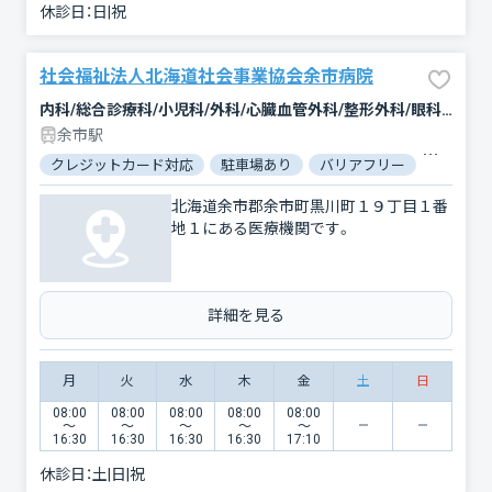
休診日：
日|祝
社会福祉法人北海道社会事業協会余市病院
内科/総合診療科/小児科/外科/心臓血管外科/整形外科/眼科/産婦人科/泌尿器科/リハビリテーション
余市駅
クレジットカード対応
駐車場あり
バリアフリー
対応言語
北海道余市郡余市町黒川町１９丁目１番
地１にある医療機関です。
詳細を見る
月
火
水
木
金
土
日
08:00
08:00
08:00
08:00
08:00
〜
〜
〜
〜
〜
16:30
16:30
16:30
16:30
17:10
休診日：
土|日|祝