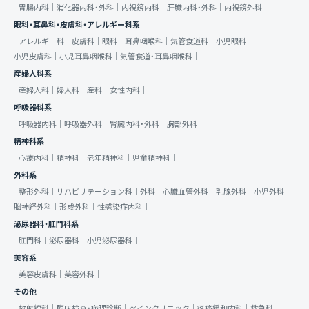
胃腸内科｜
消化器内科・外科｜
内視鏡内科｜
肝臓内科・外科｜
内視鏡外科｜
眼科・耳鼻科・皮膚科・アレルギー科系
アレルギー科｜
皮膚科｜
眼科｜
耳鼻咽喉科｜
気管食道科｜
小児眼科｜
小児皮膚科｜
小児耳鼻咽喉科｜
気管食道・耳鼻咽喉科｜
産婦人科系
産婦人科｜
婦人科｜
産科｜
女性内科｜
呼吸器科系
呼吸器内科｜
呼吸器外科｜
腎臓内科・外科｜
胸部外科｜
精神科系
心療内科｜
精神科｜
老年精神科｜
児童精神科｜
外科系
整形外科｜
リハビリテーション科｜
外科｜
心臓血管外科｜
乳腺外科｜
小児外科｜
脳神経外科｜
形成外科｜
性感染症内科｜
泌尿器科・肛門科系
肛門科｜
泌尿器科｜
小児泌尿器科｜
美容系
美容皮膚科｜
美容外科｜
その他
放射線科｜
臨床検査・病理診断｜
ペインクリニック｜
疼痛緩和内科｜
救急科｜