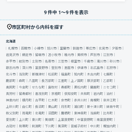
9
件中
1
〜
9
件を表示
市区町村から内科を探す
北海道
札幌市｜
函館市｜
小樽市｜
旭川市｜
室蘭市｜
釧路市｜
帯広市｜
北見市｜
夕張市｜
岩見沢市｜
網走市｜
留萌市｜
苫小牧市｜
稚内市｜
美唄市｜
芦別市｜
江別市｜
赤平市｜
紋別市｜
士別市｜
名寄市｜
三笠市｜
根室市｜
千歳市｜
滝川市｜
砂川市｜
歌志内市｜
深川市｜
富良野市｜
登別市｜
恵庭市｜
伊達市｜
北広島市｜
石狩市｜
北斗市｜
当別町｜
新篠津村｜
松前町｜
福島町｜
知内町｜
木古内町｜
七飯町｜
鹿部町｜
森町｜
八雲町｜
長万部町｜
江差町｜
上ノ国町｜
厚沢部町｜
乙部町｜
奥尻町｜
今金町｜
せたな町｜
島牧村｜
寿都町｜
黒松内町｜
蘭越町｜
ニセコ町｜
真狩村｜
留寿都村｜
喜茂別町｜
京極町｜
倶知安町｜
共和町｜
岩内町｜
泊村｜
神恵内村｜
積丹町｜
古平町｜
仁木町｜
余市町｜
赤井川村｜
南幌町｜
奈井江町｜
上砂川町｜
由仁町｜
長沼町｜
栗山町｜
月形町｜
浦臼町｜
新十津川町｜
妹背牛町｜
秩父別町｜
雨竜町｜
北竜町｜
沼田町｜
鷹栖町｜
東神楽町｜
当麻町｜
比布町｜
愛別町｜
上川町｜
東川町｜
美瑛町｜
上富良野町｜
中富良野町｜
南富良野町｜
占冠村｜
和寒町｜
剣淵町｜
下川町｜
美深町｜
音威子府村｜
中川町｜
幌加内町｜