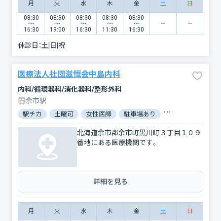
月
火
水
木
金
土
日
08:30
08:30
08:30
08:30
08:30
〜
〜
〜
〜
〜
16:30
19:00
16:30
11:30
16:30
休診日：
土|日|祝
医療法人社団滋恒会中島内科
内科/循環器科/消化器科/整形外科
余市駅
駅チカ
土曜可
女性医師
駐車場あり
バリアフリー
北海道余市郡余市町黒川町３丁目１０９
番地にある医療機関です。
詳細を見る
月
火
水
木
金
土
日