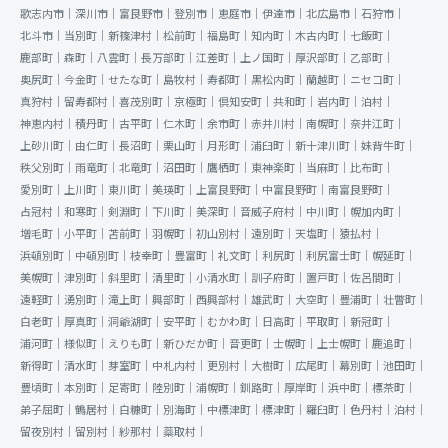
歌志内市｜
深川市｜
富良野市｜
登別市｜
恵庭市｜
伊達市｜
北広島市｜
石狩市｜
北斗市｜
当別町｜
新篠津村｜
松前町｜
福島町｜
知内町｜
木古内町｜
七飯町｜
鹿部町｜
森町｜
八雲町｜
長万部町｜
江差町｜
上ノ国町｜
厚沢部町｜
乙部町｜
奥尻町｜
今金町｜
せたな町｜
島牧村｜
寿都町｜
黒松内町｜
蘭越町｜
ニセコ町｜
真狩村｜
留寿都村｜
喜茂別町｜
京極町｜
倶知安町｜
共和町｜
岩内町｜
泊村｜
神恵内村｜
積丹町｜
古平町｜
仁木町｜
余市町｜
赤井川村｜
南幌町｜
奈井江町｜
上砂川町｜
由仁町｜
長沼町｜
栗山町｜
月形町｜
浦臼町｜
新十津川町｜
妹背牛町｜
秩父別町｜
雨竜町｜
北竜町｜
沼田町｜
鷹栖町｜
東神楽町｜
当麻町｜
比布町｜
愛別町｜
上川町｜
東川町｜
美瑛町｜
上富良野町｜
中富良野町｜
南富良野町｜
占冠村｜
和寒町｜
剣淵町｜
下川町｜
美深町｜
音威子府村｜
中川町｜
幌加内町｜
増毛町｜
小平町｜
苫前町｜
羽幌町｜
初山別村｜
遠別町｜
天塩町｜
猿払村｜
浜頓別町｜
中頓別町｜
枝幸町｜
豊富町｜
礼文町｜
利尻町｜
利尻富士町｜
幌延町｜
美幌町｜
津別町｜
斜里町｜
清里町｜
小清水町｜
訓子府町｜
置戸町｜
佐呂間町｜
遠軽町｜
湧別町｜
滝上町｜
興部町｜
西興部村｜
雄武町｜
大空町｜
豊浦町｜
壮瞥町｜
白老町｜
厚真町｜
洞爺湖町｜
安平町｜
むかわ町｜
日高町｜
平取町｜
新冠町｜
浦河町｜
様似町｜
えりも町｜
新ひだか町｜
音更町｜
士幌町｜
上士幌町｜
鹿追町｜
新得町｜
清水町｜
芽室町｜
中札内村｜
更別村｜
大樹町｜
広尾町｜
幕別町｜
池田町｜
豊頃町｜
本別町｜
足寄町｜
陸別町｜
浦幌町｜
釧路町｜
厚岸町｜
浜中町｜
標茶町｜
弟子屈町｜
鶴居村｜
白糠町｜
別海町｜
中標津町｜
標津町｜
羅臼町｜
色丹村｜
泊村｜
留夜別村｜
留別村｜
紗那村｜
蘂取村｜