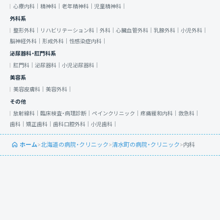
心療内科｜
精神科｜
老年精神科｜
児童精神科｜
外科系
整形外科｜
リハビリテーション科｜
外科｜
心臓血管外科｜
乳腺外科｜
小児外科｜
脳神経外科｜
形成外科｜
性感染症内科｜
泌尿器科・肛門科系
肛門科｜
泌尿器科｜
小児泌尿器科｜
美容系
美容皮膚科｜
美容外科｜
その他
放射線科｜
臨床検査・病理診断｜
ペインクリニック｜
疼痛緩和内科｜
救急科｜
歯科｜
矯正歯科｜
歯科口腔外科｜
小児歯科｜
ホーム
>
北海道の病院・クリニック
>
清水町の病院・クリニック
>
内科