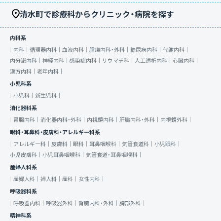
清水町で診療科からクリニック・病院を探す
内科系
内科｜
循環器内科｜
血液内科｜
腫瘍内科・外科｜
糖尿病内科｜
代謝内科｜
内分泌内科｜
神経内科｜
感染症内科｜
リウマチ科｜
人工透析内科｜
心臓内科｜
漢方内科｜
老年内科｜
小児科系
小児科｜
新生児科｜
消化器科系
胃腸内科｜
消化器内科・外科｜
内視鏡内科｜
肝臓内科・外科｜
内視鏡外科｜
眼科・耳鼻科・皮膚科・アレルギー科系
アレルギー科｜
皮膚科｜
眼科｜
耳鼻咽喉科｜
気管食道科｜
小児眼科｜
小児皮膚科｜
小児耳鼻咽喉科｜
気管食道・耳鼻咽喉科｜
産婦人科系
産婦人科｜
婦人科｜
産科｜
女性内科｜
呼吸器科系
呼吸器内科｜
呼吸器外科｜
腎臓内科・外科｜
胸部外科｜
精神科系