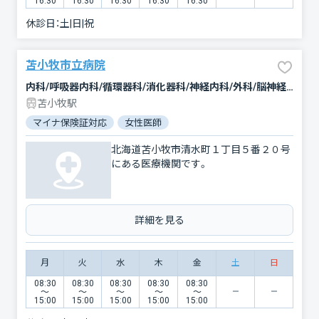
16:30
16:30
16:30
16:30
16:30
休診日：
土|日|祝
苫小牧市立病院
内科/呼吸器内科/循環器科/消化器科/神経内科/外科/脳神経外科/整形外科/形成外科/小児科/新生児科/産婦人科/眼科/耳鼻咽喉科/皮膚科/泌尿器科/歯科/歯科口腔外科/リハビリテーション/放射線科/臨床検査・病理診断/麻酔科
苫小牧駅
マイナ保険証対応
女性医師
北海道苫小牧市清水町１丁目５番２０号
にある医療機関です。
詳細を見る
月
火
水
木
金
土
日
08:30
08:30
08:30
08:30
08:30
〜
〜
〜
〜
〜
15:00
15:00
15:00
15:00
15:00