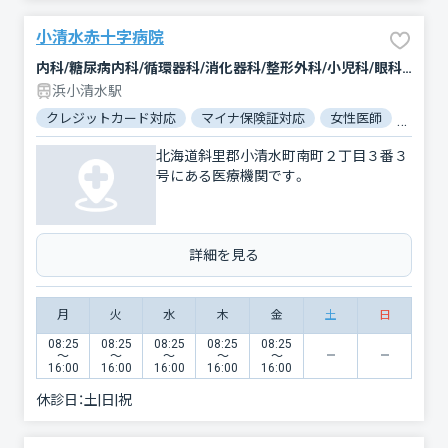
小清水赤十字病院
内科/糖尿病内科/循環器科/消化器科/整形外科/小児科/眼科/皮膚科
浜小清水駅
クレジットカード対応
マイナ保険証対応
女性医師
駐車場
北海道斜里郡小清水町南町２丁目３番３
号にある医療機関です。
詳細を見る
月
火
水
木
金
土
日
08:25
08:25
08:25
08:25
08:25
〜
〜
〜
〜
〜
16:00
16:00
16:00
16:00
16:00
休診日：
土|日|祝