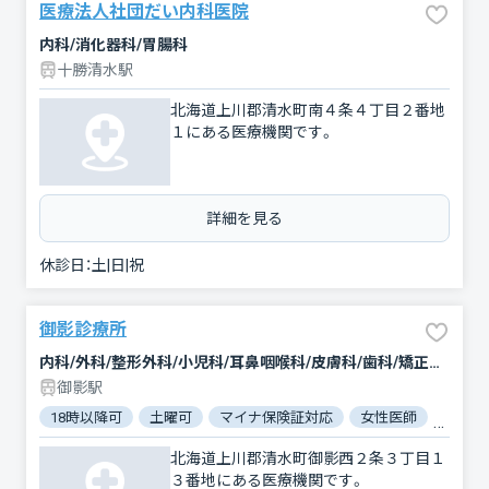
医療法人社団だい内科医院
内科/消化器科/胃腸科
十勝清水駅
北海道上川郡清水町南４条４丁目２番地
１にある医療機関です。
詳細を見る
休診日：
土|日|祝
御影診療所
内科/外科/整形外科/小児科/耳鼻咽喉科/皮膚科/歯科/矯正歯科/歯科口腔外科/小児歯科
御影駅
18時以降可
土曜可
マイナ保険証対応
女性医師
駐車場
北海道上川郡清水町御影西２条３丁目１
３番地にある医療機関です。