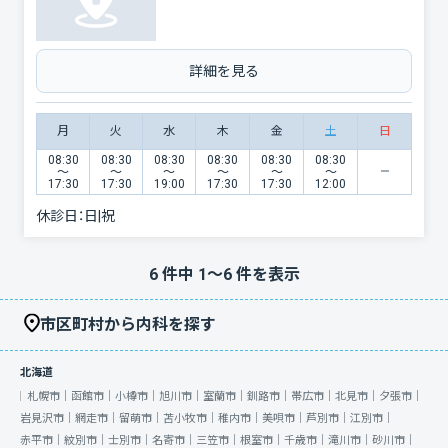
詳細を見る
月
火
水
木
金
土
日
08:30
08:30
08:30
08:30
08:30
08:30
〜
〜
〜
〜
〜
〜
17:30
17:30
19:00
17:30
17:30
12:00
休診日：
日|祝
6
件中
1
〜
6
件を表示
市区町村から内科を探す
北海道
札幌市｜
函館市｜
小樽市｜
旭川市｜
室蘭市｜
釧路市｜
帯広市｜
北見市｜
夕張市｜
岩見沢市｜
網走市｜
留萌市｜
苫小牧市｜
稚内市｜
美唄市｜
芦別市｜
江別市｜
赤平市｜
紋別市｜
士別市｜
名寄市｜
三笠市｜
根室市｜
千歳市｜
滝川市｜
砂川市｜