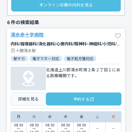
オンライン診療の内科を見る
6
件の検索結果
清水赤十字病院
内科/循環器科/消化器科/心療内科/精神科・神経科/小児科/泌尿器科/外科/整形外科
十勝清水駅
駅チカ
電子マネー対応
電子処方箋対応
北海道上川郡清水町南２条２丁目１にあ
る医療機関です。
詳細を見る
予約する
月
火
水
木
金
土
日
08:30
08:30
08:30
08:30
08:30
〜
〜
〜
〜
〜