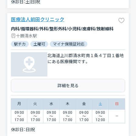
休診日：
土|日|祝
医療法人前田クリニック
内科/循環器科/外科/整形外科/小児科/皮膚科/放射線科
十勝清水駅
駅チカ
土曜可
マイナ保険証対応
北海道上川郡清水町南１条４丁目１番地
にある医療機関です。
詳細を見る
月
火
水
木
金
土
日
09:00
09:00
09:00
09:00
09:00
09:00
〜
〜
〜
〜
〜
〜
17:00
17:00
17:00
17:00
17:00
12:00
休診日：
日|祝