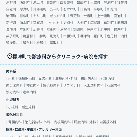
遠軽町｜
湧別町｜
滝上町｜
興部町｜
西興部村｜
雄武町｜
大空町｜
豊浦町｜
壮瞥町｜
白老町｜
厚真町｜
洞爺湖町｜
安平町｜
むかわ町｜
日高町｜
平取町｜
新冠町｜
浦河町｜
様似町｜
えりも町｜
新ひだか町｜
音更町｜
士幌町｜
上士幌町｜
鹿追町｜
新得町｜
清水町｜
芽室町｜
中札内村｜
更別村｜
大樹町｜
広尾町｜
幕別町｜
池田町｜
豊頃町｜
本別町｜
足寄町｜
陸別町｜
浦幌町｜
釧路町｜
厚岸町｜
浜中町｜
標茶町｜
弟子屈町｜
鶴居村｜
白糠町｜
別海町｜
中標津町｜
標津町｜
羅臼町｜
色丹村｜
泊村｜
留夜別村｜
留別村｜
紗那村｜
蘂取村｜
標津町で診療科からクリニック・病院を探す
内科系
内科｜
循環器内科｜
血液内科｜
腫瘍内科・外科｜
糖尿病内科｜
代謝内科｜
内分泌内科｜
神経内科｜
感染症内科｜
リウマチ科｜
人工透析内科｜
心臓内科｜
漢方内科｜
老年内科｜
小児科系
小児科｜
新生児科｜
消化器科系
胃腸内科｜
消化器内科・外科｜
内視鏡内科｜
肝臓内科・外科｜
内視鏡外科｜
眼科・耳鼻科・皮膚科・アレルギー科系