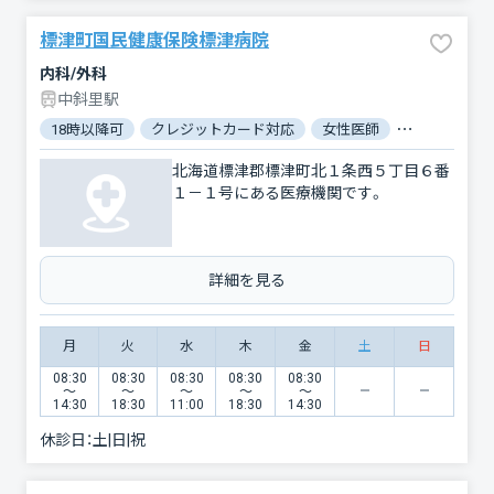
標津町国民健康保険標津病院
内科/外科
中斜里駅
18時以降可
クレジットカード対応
女性医師
駐車場あり
北海道標津郡標津町北１条西５丁目６番
１－１号にある医療機関です。
詳細を見る
月
火
水
木
金
土
日
08:30
08:30
08:30
08:30
08:30
〜
〜
〜
〜
〜
14:30
18:30
11:00
18:30
14:30
休診日：
土|日|祝