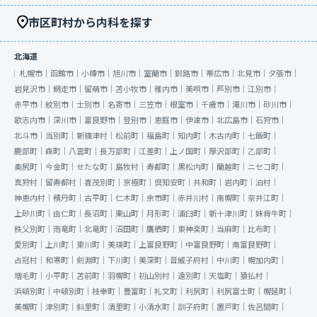
市区町村から内科を探す
北海道
札幌市｜
函館市｜
小樽市｜
旭川市｜
室蘭市｜
釧路市｜
帯広市｜
北見市｜
夕張市｜
岩見沢市｜
網走市｜
留萌市｜
苫小牧市｜
稚内市｜
美唄市｜
芦別市｜
江別市｜
赤平市｜
紋別市｜
士別市｜
名寄市｜
三笠市｜
根室市｜
千歳市｜
滝川市｜
砂川市｜
歌志内市｜
深川市｜
富良野市｜
登別市｜
恵庭市｜
伊達市｜
北広島市｜
石狩市｜
北斗市｜
当別町｜
新篠津村｜
松前町｜
福島町｜
知内町｜
木古内町｜
七飯町｜
鹿部町｜
森町｜
八雲町｜
長万部町｜
江差町｜
上ノ国町｜
厚沢部町｜
乙部町｜
奥尻町｜
今金町｜
せたな町｜
島牧村｜
寿都町｜
黒松内町｜
蘭越町｜
ニセコ町｜
真狩村｜
留寿都村｜
喜茂別町｜
京極町｜
倶知安町｜
共和町｜
岩内町｜
泊村｜
神恵内村｜
積丹町｜
古平町｜
仁木町｜
余市町｜
赤井川村｜
南幌町｜
奈井江町｜
上砂川町｜
由仁町｜
長沼町｜
栗山町｜
月形町｜
浦臼町｜
新十津川町｜
妹背牛町｜
秩父別町｜
雨竜町｜
北竜町｜
沼田町｜
鷹栖町｜
東神楽町｜
当麻町｜
比布町｜
愛別町｜
上川町｜
東川町｜
美瑛町｜
上富良野町｜
中富良野町｜
南富良野町｜
占冠村｜
和寒町｜
剣淵町｜
下川町｜
美深町｜
音威子府村｜
中川町｜
幌加内町｜
増毛町｜
小平町｜
苫前町｜
羽幌町｜
初山別村｜
遠別町｜
天塩町｜
猿払村｜
浜頓別町｜
中頓別町｜
枝幸町｜
豊富町｜
礼文町｜
利尻町｜
利尻富士町｜
幌延町｜
美幌町｜
津別町｜
斜里町｜
清里町｜
小清水町｜
訓子府町｜
置戸町｜
佐呂間町｜