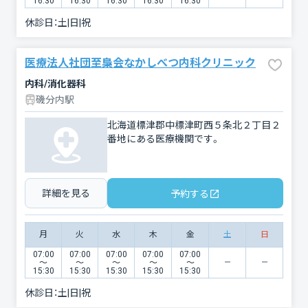
16:30
16:30
16:30
16:30
16:30
休診日：
土|日|祝
医療法人社団至梟会なかしべつ内科クリニック
内科/消化器科
磯分内駅
北海道標津郡中標津町西５条北２丁目２
番地にある医療機関です。
詳細を見る
予約する
月
火
水
木
金
土
日
07:00
07:00
07:00
07:00
07:00
〜
〜
〜
〜
〜
15:30
15:30
15:30
15:30
15:30
休診日：
土|日|祝