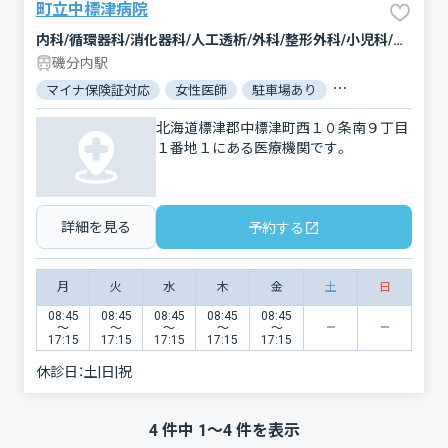
町立中標津病院
内科/循環器科/消化器科/人工透析/外科/整形外科/小児科/産婦人科/眼科/耳鼻咽喉科/皮膚科/泌尿器科/精神科・神経科/リハビリテーション/放射線科/麻酔科
磯分内駅
マイナ保険証対応
女性医師
駐車場あり
バリアフリー
北海道標津郡中標津町西１０条南９丁目
１番地１にある医療機関です。
詳細を見る
予約する
月
火
水
木
金
土
日
08:45
08:45
08:45
08:45
08:45
〜
〜
〜
〜
〜
17:15
17:15
17:15
17:15
17:15
休診日：
土|日|祝
4
件中
1
〜
4
件を表示