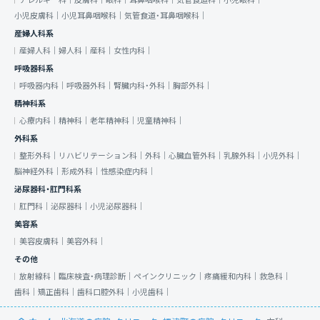
アレルギー科｜
皮膚科｜
眼科｜
耳鼻咽喉科｜
気管食道科｜
小児眼科｜
小児皮膚科｜
小児耳鼻咽喉科｜
気管食道・耳鼻咽喉科｜
産婦人科系
産婦人科｜
婦人科｜
産科｜
女性内科｜
呼吸器科系
呼吸器内科｜
呼吸器外科｜
腎臓内科・外科｜
胸部外科｜
精神科系
心療内科｜
精神科｜
老年精神科｜
児童精神科｜
外科系
整形外科｜
リハビリテーション科｜
外科｜
心臓血管外科｜
乳腺外科｜
小児外科｜
脳神経外科｜
形成外科｜
性感染症内科｜
泌尿器科・肛門科系
肛門科｜
泌尿器科｜
小児泌尿器科｜
美容系
美容皮膚科｜
美容外科｜
その他
放射線科｜
臨床検査・病理診断｜
ペインクリニック｜
疼痛緩和内科｜
救急科｜
歯科｜
矯正歯科｜
歯科口腔外科｜
小児歯科｜