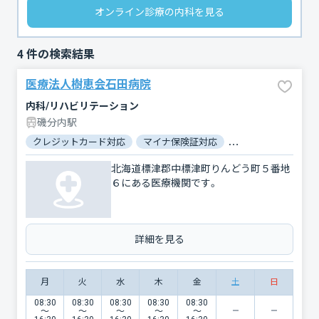
オンライン診療の内科を見る
4
件の検索結果
医療法人樹恵会石田病院
内科/リハビリテーション
磯分内駅
クレジットカード対応
マイナ保険証対応
駐車場あり
対応
北海道標津郡中標津町りんどう町５番地
６にある医療機関です。
詳細を見る
月
火
水
木
金
土
日
08:30
08:30
08:30
08:30
08:30
〜
〜
〜
〜
〜