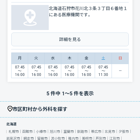
北海道石狩市花川北３条３丁目６番地１
にある医療機関です。
詳細を見る
月
火
水
木
金
土
日
07:45
07:45
07:45
07:45
07:45
07:45
〜
〜
〜
〜
〜
〜
16:00
16:00
16:00
16:00
16:00
11:30
5
件中
1
〜
5
件を表示
市区町村から外科を探す
北海道
札幌市｜
函館市｜
小樽市｜
旭川市｜
室蘭市｜
釧路市｜
帯広市｜
北見市｜
夕張市｜
岩見沢市｜
網走市｜
留萌市｜
苫小牧市｜
稚内市｜
美唄市｜
芦別市｜
江別市｜