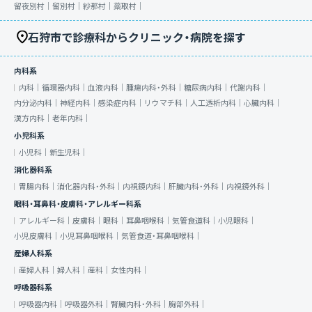
留夜別村｜
留別村｜
紗那村｜
蘂取村｜
石狩市で診療科からクリニック・病院を探す
内科系
内科｜
循環器内科｜
血液内科｜
腫瘍内科・外科｜
糖尿病内科｜
代謝内科｜
内分泌内科｜
神経内科｜
感染症内科｜
リウマチ科｜
人工透析内科｜
心臓内科｜
漢方内科｜
老年内科｜
小児科系
小児科｜
新生児科｜
消化器科系
胃腸内科｜
消化器内科・外科｜
内視鏡内科｜
肝臓内科・外科｜
内視鏡外科｜
眼科・耳鼻科・皮膚科・アレルギー科系
アレルギー科｜
皮膚科｜
眼科｜
耳鼻咽喉科｜
気管食道科｜
小児眼科｜
小児皮膚科｜
小児耳鼻咽喉科｜
気管食道・耳鼻咽喉科｜
産婦人科系
産婦人科｜
婦人科｜
産科｜
女性内科｜
呼吸器科系
呼吸器内科｜
呼吸器外科｜
腎臓内科・外科｜
胸部外科｜