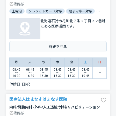
篠路駅
土曜可
クレジットカード対応
電子マネー対応
駐車場あり
北海道石狩市花川北７条２丁目２２番地
にある医療機関です。
詳細を見る
月
火
水
木
金
土
日
08:45
08:45
08:45
08:45
08:45
08:45
〜
〜
〜
〜
〜
〜
16:30
16:30
16:30
16:30
16:30
10:45
休診日：
日|祝
医療法人はまなすはまなす医院
内科/腎臓内科・外科/人工透析/外科/リハビリテーション
篠路駅