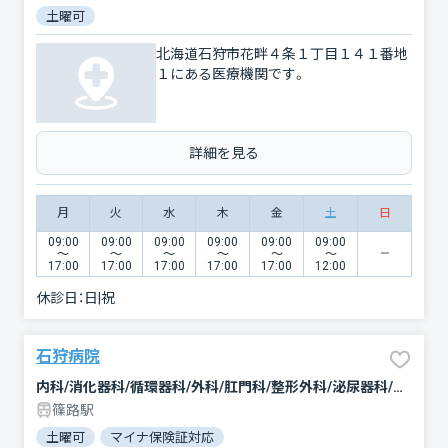
土曜可
北海道石狩市花畔４条１丁目１４１番地
１にある医療機関です。
詳細を見る
月
火
水
木
金
土
日
09:00
09:00
09:00
09:00
09:00
09:00
〜
〜
〜
〜
〜
〜
17:00
17:00
17:00
17:00
17:00
12:00
休診日：
日|祝
石狩病院
内科/消化器科/循環器科/外科/肛門科/整形外科/泌尿器科/漢方内科
篠路駅
土曜可
マイナ保険証対応