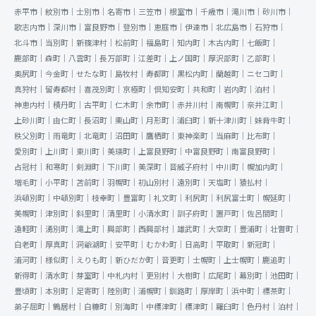
赤平市｜
紋別市｜
士別市｜
名寄市｜
三笠市｜
根室市｜
千歳市｜
滝川市｜
砂川市｜
歌志内市｜
深川市｜
富良野市｜
登別市｜
恵庭市｜
伊達市｜
北広島市｜
石狩市｜
北斗市｜
当別町｜
新篠津村｜
松前町｜
福島町｜
知内町｜
木古内町｜
七飯町｜
鹿部町｜
森町｜
八雲町｜
長万部町｜
江差町｜
上ノ国町｜
厚沢部町｜
乙部町｜
奥尻町｜
今金町｜
せたな町｜
島牧村｜
寿都町｜
黒松内町｜
蘭越町｜
ニセコ町｜
真狩村｜
留寿都村｜
喜茂別町｜
京極町｜
倶知安町｜
共和町｜
岩内町｜
泊村｜
神恵内村｜
積丹町｜
古平町｜
仁木町｜
余市町｜
赤井川村｜
南幌町｜
奈井江町｜
上砂川町｜
由仁町｜
長沼町｜
栗山町｜
月形町｜
浦臼町｜
新十津川町｜
妹背牛町｜
秩父別町｜
雨竜町｜
北竜町｜
沼田町｜
鷹栖町｜
東神楽町｜
当麻町｜
比布町｜
愛別町｜
上川町｜
東川町｜
美瑛町｜
上富良野町｜
中富良野町｜
南富良野町｜
占冠村｜
和寒町｜
剣淵町｜
下川町｜
美深町｜
音威子府村｜
中川町｜
幌加内町｜
増毛町｜
小平町｜
苫前町｜
羽幌町｜
初山別村｜
遠別町｜
天塩町｜
猿払村｜
浜頓別町｜
中頓別町｜
枝幸町｜
豊富町｜
礼文町｜
利尻町｜
利尻富士町｜
幌延町｜
美幌町｜
津別町｜
斜里町｜
清里町｜
小清水町｜
訓子府町｜
置戸町｜
佐呂間町｜
遠軽町｜
湧別町｜
滝上町｜
興部町｜
西興部村｜
雄武町｜
大空町｜
豊浦町｜
壮瞥町｜
白老町｜
厚真町｜
洞爺湖町｜
安平町｜
むかわ町｜
日高町｜
平取町｜
新冠町｜
浦河町｜
様似町｜
えりも町｜
新ひだか町｜
音更町｜
士幌町｜
上士幌町｜
鹿追町｜
新得町｜
清水町｜
芽室町｜
中札内村｜
更別村｜
大樹町｜
広尾町｜
幕別町｜
池田町｜
豊頃町｜
本別町｜
足寄町｜
陸別町｜
浦幌町｜
釧路町｜
厚岸町｜
浜中町｜
標茶町｜
弟子屈町｜
鶴居村｜
白糠町｜
別海町｜
中標津町｜
標津町｜
羅臼町｜
色丹村｜
泊村｜