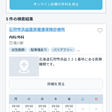
オンライン診療の外科を見る
5
件の検索結果
石狩市浜益国民健康保険診療所
内科/外科
滝川駅
女性医師
駐車場あり
バリアフリー
対応言語：英語
北海道石狩市浜益３２１番地にある医療
機関です。
詳細を見る
月
火
水
木
金
土
日
09:00
09:00
09:00
09:00
09:00
〜
〜
〜
〜
〜