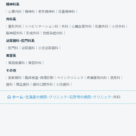
精神科系
心療内科｜
精神科｜
老年精神科｜
児童精神科｜
外科系
整形外科｜
リハビリテーション科｜
外科｜
心臓血管外科｜
乳腺外科｜
小児外科｜
脳神経外科｜
形成外科｜
性感染症内科｜
泌尿器科・肛門科系
肛門科｜
泌尿器科｜
小児泌尿器科｜
美容系
美容皮膚科｜
美容外科｜
その他
放射線科｜
臨床検査・病理診断｜
ペインクリニック｜
疼痛緩和内科｜
救急科｜
歯科｜
矯正歯科｜
歯科口腔外科｜
小児歯科｜
ホーム
>
北海道の病院・クリニック
>
石狩市の病院・クリニック
>
外科