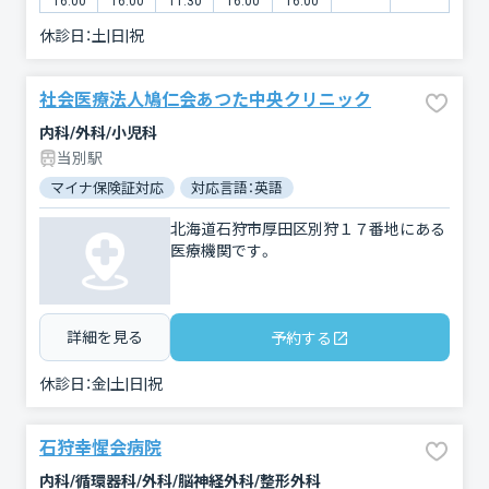
16:00
16:00
11:30
16:00
16:00
休診日：
土|日|祝
社会医療法人鳩仁会あつた中央クリニック
内科/外科/小児科
当別駅
マイナ保険証対応
対応言語：英語
北海道石狩市厚田区別狩１７番地にある
医療機関です。
詳細を見る
予約する
休診日：
金|土|日|祝
石狩幸惺会病院
内科/循環器科/外科/脳神経外科/整形外科