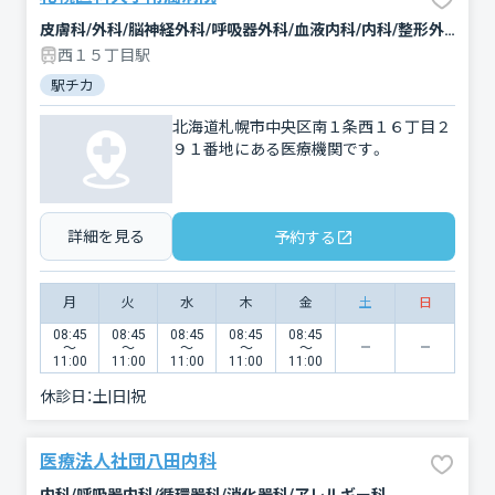
皮膚科/外科/脳神経外科/呼吸器外科/血液内科/内科/整形外科/乳腺外科/リハビリテーション/耳鼻咽喉科/歯科口腔外科/精神科・神経科/救急科/神経内科/婦人科/泌尿器科/放射線科/産科/消化器科/小児科/眼科/心臓血管外科/形成外科/麻酔科/循環器科/呼吸器内科
西１５丁目駅
駅チカ
北海道札幌市中央区南１条西１６丁目２
９１番地にある医療機関です。
詳細を見る
予約する
月
火
水
木
金
土
日
08:45
08:45
08:45
08:45
08:45
〜
〜
〜
〜
〜
11:00
11:00
11:00
11:00
11:00
休診日：
土|日|祝
医療法人社団八田内科