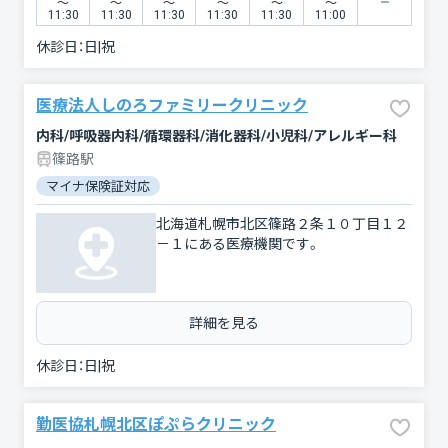
〜
〜
〜
〜
〜
〜
11:30
11:30
11:30
11:30
11:30
11:00
休診日：
日|祝
医療法人しのろファミリークリニック
内科/呼吸器内科/循環器科/消化器科/小児科/アレルギー科
篠路駅
マイナ保険証対応
北海道札幌市北区篠路２条１０丁目１２
－１にある医療機関です。
詳細を見る
休診日：
日|祝
勤医協札幌北区ぽぷらクリニック