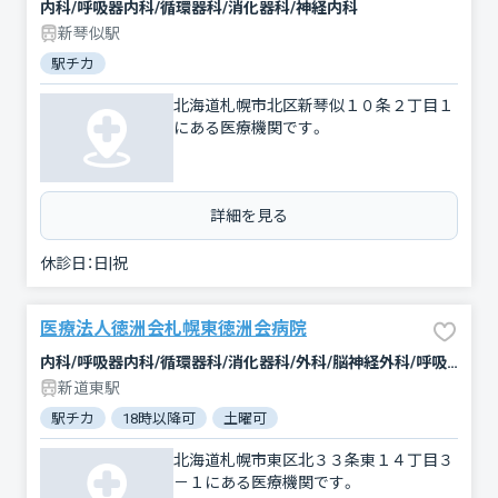
内科/呼吸器内科/循環器科/消化器科/神経内科
新琴似駅
駅チカ
北海道札幌市北区新琴似１０条２丁目１
にある医療機関です。
詳細を見る
休診日：
日|祝
医療法人徳洲会札幌東徳洲会病院
内科/呼吸器内科/循環器科/消化器科/外科/脳神経外科/呼吸器外科/心臓血管外科/乳腺外科/肛門科/整形外科/形成外科/小児科/眼科/耳鼻咽喉科/皮膚科/泌尿器科/歯科口腔外科/リハビリテーション/放射線科/臨床検査・病理診断/救急科/麻酔科
新道東駅
駅チカ
18時以降可
土曜可
クレジットカード対応
女性
北海道札幌市東区北３３条東１４丁目３
－１にある医療機関です。