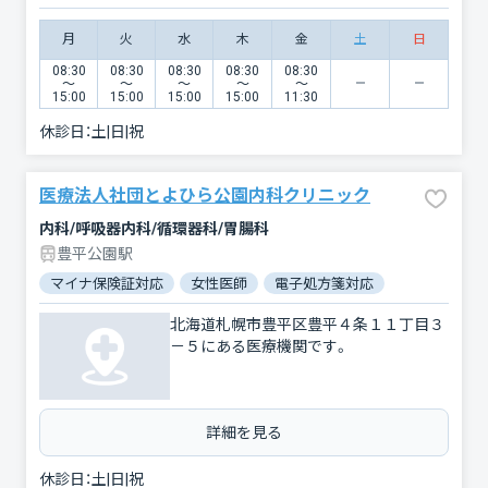
月
火
水
木
金
土
日
08:30
08:30
08:30
08:30
08:30
〜
〜
〜
〜
〜
15:00
15:00
15:00
15:00
11:30
休診日：
土|日|祝
医療法人社団とよひら公園内科クリニック
内科/呼吸器内科/循環器科/胃腸科
豊平公園駅
マイナ保険証対応
女性医師
電子処方箋対応
北海道札幌市豊平区豊平４条１１丁目３
－５にある医療機関です。
詳細を見る
休診日：
土|日|祝