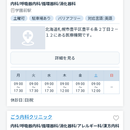
内科/呼吸器内科/循環器科/消化器科
学園前駅
土曜可
駐車場あり
バリアフリー
対応言語：英語
北海道札幌市豊平区豊平６条２丁目２－
１２にある医療機関です。
詳細を見る
月
火
水
木
金
土
日
09:00
09:00
09:00
09:00
09:00
09:00
〜
〜
〜
〜
〜
〜
17:30
17:30
17:30
12:00
17:30
12:00
休診日：
日|祝
ごう内科クリニック
内科/呼吸器内科/循環器科/消化器科/アレルギー科/漢方内科