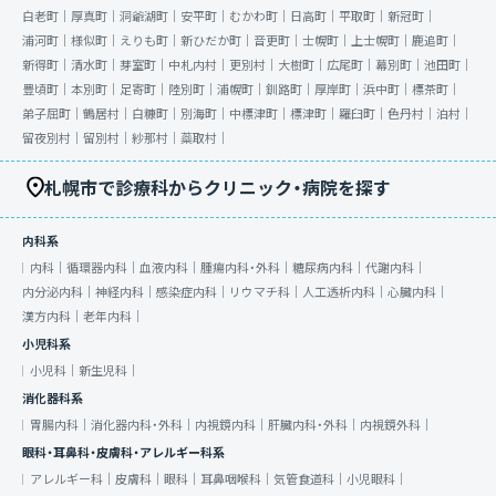
白老町｜
厚真町｜
洞爺湖町｜
安平町｜
むかわ町｜
日高町｜
平取町｜
新冠町｜
浦河町｜
様似町｜
えりも町｜
新ひだか町｜
音更町｜
士幌町｜
上士幌町｜
鹿追町｜
新得町｜
清水町｜
芽室町｜
中札内村｜
更別村｜
大樹町｜
広尾町｜
幕別町｜
池田町｜
豊頃町｜
本別町｜
足寄町｜
陸別町｜
浦幌町｜
釧路町｜
厚岸町｜
浜中町｜
標茶町｜
弟子屈町｜
鶴居村｜
白糠町｜
別海町｜
中標津町｜
標津町｜
羅臼町｜
色丹村｜
泊村｜
留夜別村｜
留別村｜
紗那村｜
蘂取村｜
札幌市で診療科からクリニック・病院を探す
内科系
内科｜
循環器内科｜
血液内科｜
腫瘍内科・外科｜
糖尿病内科｜
代謝内科｜
内分泌内科｜
神経内科｜
感染症内科｜
リウマチ科｜
人工透析内科｜
心臓内科｜
漢方内科｜
老年内科｜
小児科系
小児科｜
新生児科｜
消化器科系
胃腸内科｜
消化器内科・外科｜
内視鏡内科｜
肝臓内科・外科｜
内視鏡外科｜
眼科・耳鼻科・皮膚科・アレルギー科系
アレルギー科｜
皮膚科｜
眼科｜
耳鼻咽喉科｜
気管食道科｜
小児眼科｜