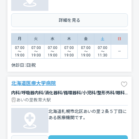
詳細を見る
月
火
水
木
金
土
日
07:00
07:00
07:00
07:00
07:00
07:00
〜
〜
〜
〜
〜
〜
19:00
19:00
19:00
19:00
19:00
11:30
休診日：
日|祝
北海道医療大学病院
内科/呼吸器内科/消化器科/循環器科/小児科/整形外科/眼科/耳鼻咽喉科/皮膚科/リウマチ科/泌尿器科/リハビリテーション/歯科/小児歯科/矯正歯科/歯科口腔外科
あいの里教育大駅
北海道札幌市北区あいの里２条５丁目に
ある医療機関です。