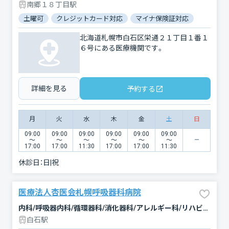
南郷１８丁目駅
土曜可
クレジットカード対応
マイナ保険証対応
駐車場あ
北海道札幌市白石区栄通２１丁目１番１
６号にある医療機関です。
詳細を見る
予約する
月
火
水
木
金
土
日
09:00
09:00
09:00
09:00
09:00
09:00
〜
〜
〜
〜
〜
〜
17:00
17:00
11:30
17:00
17:00
11:30
休診日：
日|祝
医療法人杏医会札幌呼吸器科病院
内科/呼吸器内科/循環器科/消化器科/アレルギー科/リハビリテーション
白石駅