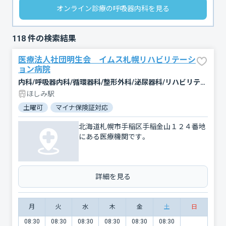
オンライン診療の呼吸器内科を見る
118
件の検索結果
医療法人社団明生会 イムス札幌リハビリテーシ
ョン病院
内科/呼吸器内科/循環器科/整形外科/泌尿器科/リハビリテーション
ほしみ駅
土曜可
マイナ保険証対応
北海道札幌市手稲区手稲金山１２４番地
にある医療機関です。
詳細を見る
月
火
水
木
金
土
日
08:30
08:30
08:30
08:30
08:30
08:30