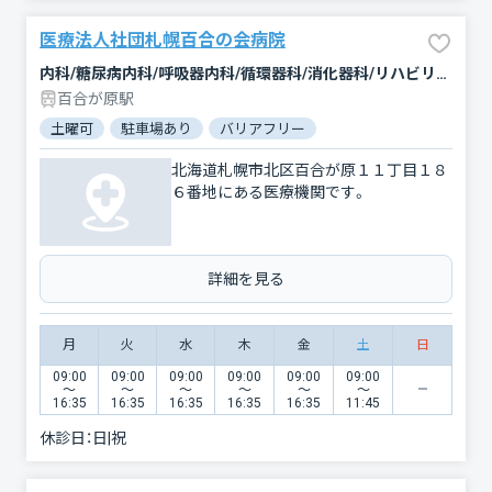
医療法人社団札幌百合の会病院
内科/糖尿病内科/呼吸器内科/循環器科/消化器科/リハビリテーション
百合が原駅
土曜可
駐車場あり
バリアフリー
北海道札幌市北区百合が原１１丁目１８
６番地にある医療機関です。
詳細を見る
月
火
水
木
金
土
日
09:00
09:00
09:00
09:00
09:00
09:00
〜
〜
〜
〜
〜
〜
16:35
16:35
16:35
16:35
16:35
11:45
休診日：
日|祝