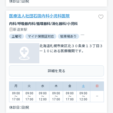
休診日：
日|祝
医療法人社団石田内科小児科医院
内科/呼吸器内科/循環器科/消化器科/小児科
新道東駅
土曜可
マイナ保険証対応
駐車場あり
バリアフリー
電
北海道札幌市東区北３０条東１３丁目３
ー１０にある医療機関です。
詳細を見る
月
火
水
木
金
土
日
09:00
09:00
09:00
09:00
09:00
09:00
〜
〜
〜
〜
〜
〜
17:00
17:00
12:00
17:00
17:00
12:00
休診日：
日|祝