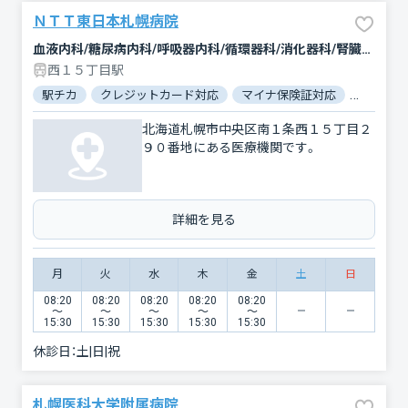
ＮＴＴ東日本札幌病院
血液内科/糖尿病内科/呼吸器内科/循環器科/消化器科/腎臓内科・外科/人工透析/外科/呼吸器外科/心臓血管外科/整形外科/小児科/産婦人科/眼科/耳鼻咽喉科/皮膚科/泌尿器科/精神科・神経科/リウマチ科/放射線科/臨床検査・病理診断/麻酔科
西１５丁目駅
駅チカ
クレジットカード対応
マイナ保険証対応
女性医師
北海道札幌市中央区南１条西１５丁目２
９０番地にある医療機関です。
詳細を見る
月
火
水
木
金
土
日
08:20
08:20
08:20
08:20
08:20
〜
〜
〜
〜
〜
15:30
15:30
15:30
15:30
15:30
休診日：
土|日|祝
札幌医科大学附属病院