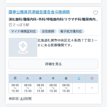
国家公務員共済組合連合会斗南病院
消化器科/腫瘍内科・外科/呼吸器内科/リウマチ科/糖尿病内科/循環器科/血液内科/内科/精神科・神経科/緩和ケア/呼吸器外科/外科/乳腺外科/心臓血管外科/整形外科/形成外科/皮膚科/泌尿器科/婦人科/眼科/耳鼻咽喉科/麻酔科/放射線科/リハビリテーション/臨床検査・病理診断/救急科
さっぽろ駅
マイナ保険証対応
女性医師
電子処方箋対応
北海道札幌市中央区北４条西７丁目３－
８にある医療機関です。
詳細を見る
月
火
水
木
金
土
日
08:00
08:00
08:00
08:00
08:00
〜
〜
〜
〜
〜
15:30
15:30
15:30
15:30
15:30
休診日：
土|日|祝