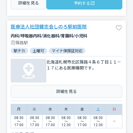
詳細を見る
予約する
医療法人社団健志会しのろ駅前医院
内科/呼吸器内科/消化器科/胃腸科/小児科
篠路駅
駅チカ
土曜可
マイナ保険証対応
北海道札幌市北区篠路４条６丁目１１－
１７にある医療機関です。
詳細を見る
月
火
水
木
金
土
日
08:30
08:30
08:30
08:30
08:30
08:30
〜
〜
〜
〜
〜
〜
17:00
17:00
17:00
12:30
17:00
12:30