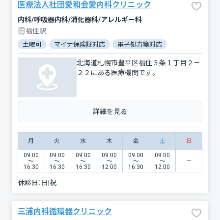
医療法人社団愛和会愛内科クリニック
内科/呼吸器内科/消化器科/アレルギー科
福住駅
土曜可
マイナ保険証対応
電子処方箋対応
北海道札幌市豊平区福住３条１丁目２－
２２にある医療機関です。
詳細を見る
月
火
水
木
金
土
日
09:00
09:00
09:00
09:00
09:00
09:00
〜
〜
〜
〜
〜
〜
16:30
16:30
16:30
12:00
16:30
12:00
休診日：
日|祝
三浦内科循環器クリニック