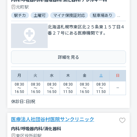
内科/呼吸器内科/循環器科/消化器科/アレルギー科
元町駅
駅チカ
土曜可
マイナ保険証対応
駐車場あり
バリアフ
北海道札幌市東区北２５条東１５丁目４
番２７号にある医療機関です。
詳細を見る
月
火
水
木
金
土
日
08:30
08:30
08:30
08:30
08:30
08:30
〜
〜
〜
〜
〜
〜
16:50
16:50
16:50
11:50
16:50
11:50
休診日：
日|祝
医療法人社団谷村医院サンクリニック
内科/呼吸器内科/消化器科
東区役所前駅