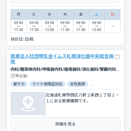
月
火
水
木
金
土
日
09:00
09:00
09:00
09:00
09:00
09:00
〜
〜
〜
〜
〜
〜
17:30
17:30
12:00
17:30
17:30
12:00
休診日：
日|祝
医療法人社団明生会イムス札幌消化器中央総合病
院
内科/糖尿病内科/呼吸器内科/循環器科/消化器科/腎臓内科・外科/腫瘍内科・外科/外科/乳腺外科/肛門科/整形外科/皮膚科/泌尿器科/リハビリテーション/放射線科/麻酔科
琴似駅
駅チカ
マイナ保険証対応
女性医師
電子処方箋対応
北海道札幌市西区八軒２条西１丁目１－
１にある医療機関です。
詳細を見る