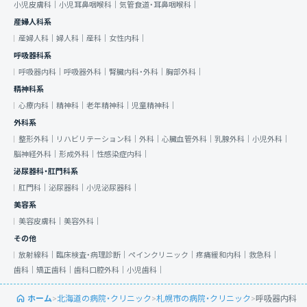
小児皮膚科｜
小児耳鼻咽喉科｜
気管食道・耳鼻咽喉科｜
産婦人科系
産婦人科｜
婦人科｜
産科｜
女性内科｜
呼吸器科系
呼吸器内科｜
呼吸器外科｜
腎臓内科・外科｜
胸部外科｜
精神科系
心療内科｜
精神科｜
老年精神科｜
児童精神科｜
外科系
整形外科｜
リハビリテーション科｜
外科｜
心臓血管外科｜
乳腺外科｜
小児外科｜
脳神経外科｜
形成外科｜
性感染症内科｜
泌尿器科・肛門科系
肛門科｜
泌尿器科｜
小児泌尿器科｜
美容系
美容皮膚科｜
美容外科｜
その他
放射線科｜
臨床検査・病理診断｜
ペインクリニック｜
疼痛緩和内科｜
救急科｜
歯科｜
矯正歯科｜
歯科口腔外科｜
小児歯科｜
ホーム
>
北海道の病院・クリニック
>
札幌市の病院・クリニック
>
呼吸器内科