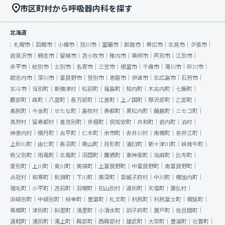
市区町村から呼吸器内科を探す
北海道
札幌市｜
函館市｜
小樽市｜
旭川市｜
室蘭市｜
釧路市｜
帯広市｜
北見市｜
夕張市｜
岩見沢市｜
網走市｜
留萌市｜
苫小牧市｜
稚内市｜
美唄市｜
芦別市｜
江別市｜
赤平市｜
紋別市｜
士別市｜
名寄市｜
三笠市｜
根室市｜
千歳市｜
滝川市｜
砂川市｜
歌志内市｜
深川市｜
富良野市｜
登別市｜
恵庭市｜
伊達市｜
北広島市｜
石狩市｜
北斗市｜
当別町｜
新篠津村｜
松前町｜
福島町｜
知内町｜
木古内町｜
七飯町｜
鹿部町｜
森町｜
八雲町｜
長万部町｜
江差町｜
上ノ国町｜
厚沢部町｜
乙部町｜
奥尻町｜
今金町｜
せたな町｜
島牧村｜
寿都町｜
黒松内町｜
蘭越町｜
ニセコ町｜
真狩村｜
留寿都村｜
喜茂別町｜
京極町｜
倶知安町｜
共和町｜
岩内町｜
泊村｜
神恵内村｜
積丹町｜
古平町｜
仁木町｜
余市町｜
赤井川村｜
南幌町｜
奈井江町｜
上砂川町｜
由仁町｜
長沼町｜
栗山町｜
月形町｜
浦臼町｜
新十津川町｜
妹背牛町｜
秩父別町｜
雨竜町｜
北竜町｜
沼田町｜
鷹栖町｜
東神楽町｜
当麻町｜
比布町｜
愛別町｜
上川町｜
東川町｜
美瑛町｜
上富良野町｜
中富良野町｜
南富良野町｜
占冠村｜
和寒町｜
剣淵町｜
下川町｜
美深町｜
音威子府村｜
中川町｜
幌加内町｜
増毛町｜
小平町｜
苫前町｜
羽幌町｜
初山別村｜
遠別町｜
天塩町｜
猿払村｜
浜頓別町｜
中頓別町｜
枝幸町｜
豊富町｜
礼文町｜
利尻町｜
利尻富士町｜
幌延町｜
美幌町｜
津別町｜
斜里町｜
清里町｜
小清水町｜
訓子府町｜
置戸町｜
佐呂間町｜
遠軽町｜
湧別町｜
滝上町｜
興部町｜
西興部村｜
雄武町｜
大空町｜
豊浦町｜
壮瞥町｜