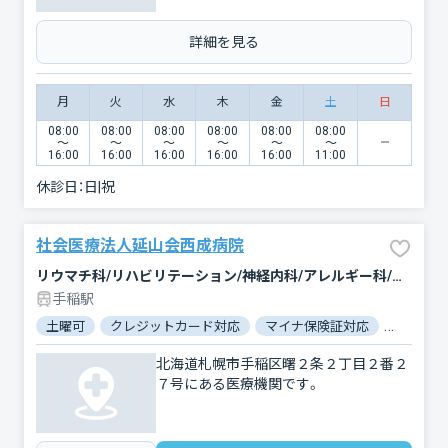
詳細を見る
月
火
水
木
金
土
日
08:00
08:00
08:00
08:00
08:00
08:00
〜
〜
〜
〜
〜
〜
16:00
16:00
16:00
16:00
16:00
11:00
休診日：
日|祝
社会医療法人延山会西成病院
リウマチ科/リハビリテーション/神経内科/アレルギー科/内科/呼吸器内科/循環器科/消化器科/糖尿病内科
手稲駅
土曜可
クレジットカード対応
マイナ保険証対応
女性医師
北海道札幌市手稲区曙２条２丁目２番２
７号にある医療機関です。