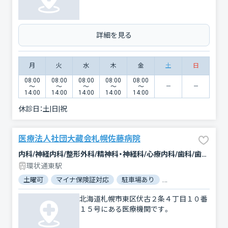
詳細を見る
月
火
水
木
金
土
日
08:00
08:00
08:00
08:00
08:00
〜
〜
〜
〜
〜
14:00
14:00
14:00
14:00
14:00
休診日：
土|日|祝
医療法人社団大藏会札幌佐藤病院
内科/神経内科/整形外科/精神科・神経科/心療内科/歯科/歯科口腔外科/小児歯科
環状通東駅
土曜可
マイナ保険証対応
駐車場あり
バリアフリー
北海道札幌市東区伏古２条４丁目１０番
１５号にある医療機関です。