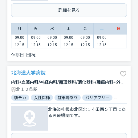
詳細を見る
月
火
水
木
金
土
日
09:00
09:00
09:00
09:00
09:00
09:00
〜
〜
〜
〜
〜
〜
12:15
12:15
12:15
12:15
12:15
12:15
休診日：
日|祝
北海道大学病院
内科/血液内科/神経内科/循環器科/消化器科/腫瘍内科・外科/脳神経外科/呼吸器外科/乳腺外科/整形外科/形成外科/小児科/小児外科/産科/婦人科/眼科/耳鼻咽喉科/皮膚科/泌尿器科/精神科・神経科/歯科/矯正歯科/歯科口腔外科/小児歯科/リハビリテーション/放射線科/臨床検査・病理診断/救急科/麻酔科
北１２条駅
駅チカ
女性医師
駐車場あり
バリアフリー
対応言語：
北海道札幌市北区北１４条西５丁目にあ
る医療機関です。