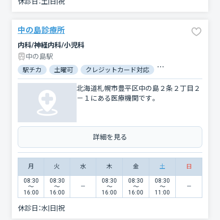
休診日：
土|日|祝
中の島診療所
内科/神経内科/小児科
中の島駅
駅チカ
土曜可
クレジットカード対応
電子マネー対応
北海道札幌市豊平区中の島２条２丁目２
－１にある医療機関です。
詳細を見る
月
火
水
木
金
土
日
08:30
08:30
08:30
08:30
08:30
〜
〜
〜
〜
〜
16:00
16:00
16:00
16:00
11:00
休診日：
水|日|祝