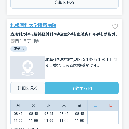
詳細を見る
札幌医科大学附属病院
皮膚科/外科/脳神経外科/呼吸器外科/血液内科/内科/整形外科/乳腺外科/リハビリテーション/耳鼻咽喉科/歯科口腔外科/精神科・神経科/救急科/神経内科/婦人科/泌尿器科/放射線科/産科/消化器科/小児科/眼科/心臓血管外科/形成外科/麻酔科/循環器科/呼吸器内科
西１５丁目駅
駅チカ
北海道札幌市中央区南１条西１６丁目２
９１番地にある医療機関です。
詳細を見る
予約する
月
火
水
木
金
土
日
08:45
08:45
08:45
08:45
08:45
〜
〜
〜
〜
〜
11:00
11:00
11:00
11:00
11:00