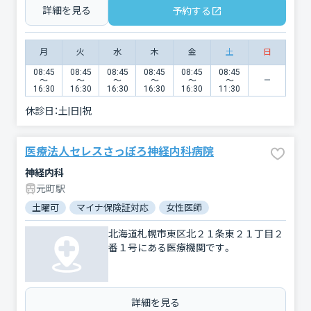
詳細を見る
予約する
月
火
水
木
金
土
日
08:45
08:45
08:45
08:45
08:45
08:45
〜
〜
〜
〜
〜
〜
16:30
16:30
16:30
16:30
16:30
11:30
休診日：
土|日|祝
医療法人セレスさっぽろ神経内科病院
神経内科
元町駅
土曜可
マイナ保険証対応
女性医師
北海道札幌市東区北２１条東２１丁目２
番１号にある医療機関です。
詳細を見る