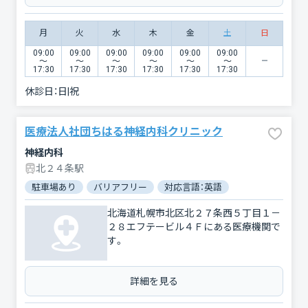
月
火
水
木
金
土
日
09:00
09:00
09:00
09:00
09:00
09:00
〜
〜
〜
〜
〜
〜
17:30
17:30
17:30
17:30
17:30
17:30
休診日：
日|祝
医療法人社団ちはる神経内科クリニック
神経内科
北２４条駅
駐車場あり
バリアフリー
対応言語：英語
北海道札幌市北区北２７条西５丁目１－
２８エフテービル４Ｆにある医療機関で
す。
詳細を見る