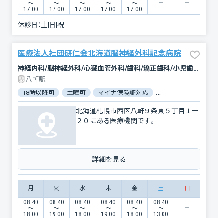
〜
〜
〜
〜
〜
17:00
17:00
17:00
17:00
17:00
休診日：
土|日|祝
医療法人社団研仁会北海道脳神経外科記念病院
神経内科/脳神経外科/心臓血管外科/歯科/矯正歯科/小児歯科/リハビリテーション/放射線科/麻酔科
八軒駅
18時以降可
土曜可
マイナ保険証対応
電子処方箋対応
北海道札幌市西区八軒９条東５丁目１ー
２０にある医療機関です。
詳細を見る
月
火
水
木
金
土
日
08:40
08:40
08:40
08:40
08:40
08:40
〜
〜
〜
〜
〜
〜
18:00
19:00
18:00
19:00
18:00
13:00