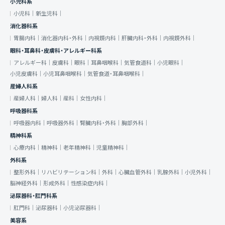
小児科系
小児科｜
新生児科｜
消化器科系
胃腸内科｜
消化器内科・外科｜
内視鏡内科｜
肝臓内科・外科｜
内視鏡外科｜
眼科・耳鼻科・皮膚科・アレルギー科系
アレルギー科｜
皮膚科｜
眼科｜
耳鼻咽喉科｜
気管食道科｜
小児眼科｜
小児皮膚科｜
小児耳鼻咽喉科｜
気管食道・耳鼻咽喉科｜
産婦人科系
産婦人科｜
婦人科｜
産科｜
女性内科｜
呼吸器科系
呼吸器内科｜
呼吸器外科｜
腎臓内科・外科｜
胸部外科｜
精神科系
心療内科｜
精神科｜
老年精神科｜
児童精神科｜
外科系
整形外科｜
リハビリテーション科｜
外科｜
心臓血管外科｜
乳腺外科｜
小児外科｜
脳神経外科｜
形成外科｜
性感染症内科｜
泌尿器科・肛門科系
肛門科｜
泌尿器科｜
小児泌尿器科｜
美容系