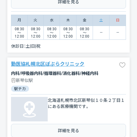
詳細を見る
月
火
水
木
金
土
日
08:30
08:30
08:30
08:30
08:30
〜
〜
〜
〜
〜
12:00
12:00
12:00
12:00
12:00
休診日：
土|日|祝
勤医協札幌北区ぽぷらクリニック
内科/呼吸器内科/循環器科/消化器科/神経内科
新琴似駅
駅チカ
北海道札幌市北区新琴似１０条２丁目１
にある医療機関です。
詳細を見る