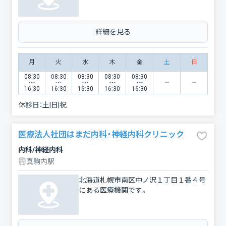
詳細を見る
月
火
水
木
金
土
日
08:30
08:30
08:30
08:30
08:30
〜
〜
〜
〜
〜
16:30
16:30
16:30
16:30
16:30
休診日：
土|日|祝
医療法人社団はまだ内科・神経内科クリニック
内科/神経内科
真駒内駅
北海道札幌市南区中ノ沢１丁目１番４号
にある医療機関です。