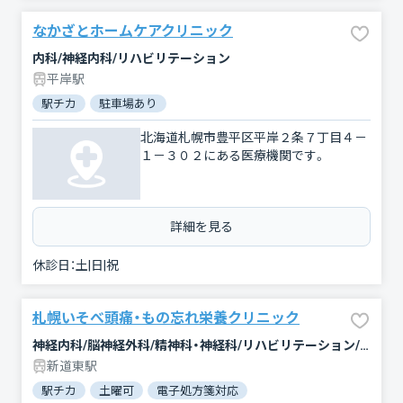
なかざとホームケアクリニック
内科/神経内科/リハビリテーション
平岸駅
駅チカ
駐車場あり
北海道札幌市豊平区平岸２条７丁目４－
１－３０２にある医療機関です。
詳細を見る
休診日：
土|日|祝
札幌いそべ頭痛・もの忘れ栄養クリニック
神経内科/脳神経外科/精神科・神経科/リハビリテーション/循環器科
新道東駅
駅チカ
土曜可
電子処方箋対応