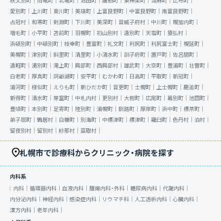
秩父別町｜
雨竜町｜
北竜町｜
沼田町｜
鷹栖町｜
東神楽町｜
当麻町｜
比布町｜
愛別町｜
上川町｜
東川町｜
美瑛町｜
上富良野町｜
中富良野町｜
南富良野町｜
占冠村｜
和寒町｜
剣淵町｜
下川町｜
美深町｜
音威子府村｜
中川町｜
幌加内町｜
増毛町｜
小平町｜
苫前町｜
羽幌町｜
初山別村｜
遠別町｜
天塩町｜
猿払村｜
浜頓別町｜
中頓別町｜
枝幸町｜
豊富町｜
礼文町｜
利尻町｜
利尻富士町｜
幌延町｜
美幌町｜
津別町｜
斜里町｜
清里町｜
小清水町｜
訓子府町｜
置戸町｜
佐呂間町｜
遠軽町｜
湧別町｜
滝上町｜
興部町｜
西興部村｜
雄武町｜
大空町｜
豊浦町｜
壮瞥町｜
白老町｜
厚真町｜
洞爺湖町｜
安平町｜
むかわ町｜
日高町｜
平取町｜
新冠町｜
浦河町｜
様似町｜
えりも町｜
新ひだか町｜
音更町｜
士幌町｜
上士幌町｜
鹿追町｜
新得町｜
清水町｜
芽室町｜
中札内村｜
更別村｜
大樹町｜
広尾町｜
幕別町｜
池田町｜
豊頃町｜
本別町｜
足寄町｜
陸別町｜
浦幌町｜
釧路町｜
厚岸町｜
浜中町｜
標茶町｜
弟子屈町｜
鶴居村｜
白糠町｜
別海町｜
中標津町｜
標津町｜
羅臼町｜
色丹村｜
泊村｜
留夜別村｜
留別村｜
紗那村｜
蘂取村｜
札幌市で診療科からクリニック・病院を探す
内科系
内科｜
循環器内科｜
血液内科｜
腫瘍内科・外科｜
糖尿病内科｜
代謝内科｜
内分泌内科｜
神経内科｜
感染症内科｜
リウマチ科｜
人工透析内科｜
心臓内科｜
漢方内科｜
老年内科｜