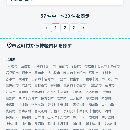
57
件中
1
〜
20
件を表示
<
1
2
3
>
市区町村から神経内科を探す
北海道
札幌市｜
函館市｜
小樽市｜
旭川市｜
室蘭市｜
釧路市｜
帯広市｜
北見市｜
夕張市｜
岩見沢市｜
網走市｜
留萌市｜
苫小牧市｜
稚内市｜
美唄市｜
芦別市｜
江別市｜
赤平市｜
紋別市｜
士別市｜
名寄市｜
三笠市｜
根室市｜
千歳市｜
滝川市｜
砂川市｜
歌志内市｜
深川市｜
富良野市｜
登別市｜
恵庭市｜
伊達市｜
北広島市｜
石狩市｜
北斗市｜
当別町｜
新篠津村｜
松前町｜
福島町｜
知内町｜
木古内町｜
七飯町｜
鹿部町｜
森町｜
八雲町｜
長万部町｜
江差町｜
上ノ国町｜
厚沢部町｜
乙部町｜
奥尻町｜
今金町｜
せたな町｜
島牧村｜
寿都町｜
黒松内町｜
蘭越町｜
ニセコ町｜
真狩村｜
留寿都村｜
喜茂別町｜
京極町｜
倶知安町｜
共和町｜
岩内町｜
泊村｜
神恵内村｜
積丹町｜
古平町｜
仁木町｜
余市町｜
赤井川村｜
南幌町｜
奈井江町｜
上砂川町｜
由仁町｜
長沼町｜
栗山町｜
月形町｜
浦臼町｜
新十津川町｜
妹背牛町｜