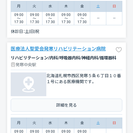
月
火
水
木
金
土
日
09:00
09:00
09:00
09:00
09:00
〜
〜
〜
〜
〜
17:30
17:30
17:30
17:30
17:30
休診日：
土|日|祝
医療法人聖愛会発寒リハビリテーション病院
リハビリテーション/内科/呼吸器内科/神経内科/循環器科
発寒中央駅
北海道札幌市西区発寒５条６丁目１０番
１号にある医療機関です。
詳細を見る
月
火
水
木
金
土
日
09:00
09:00
09:00
09:00
09:00