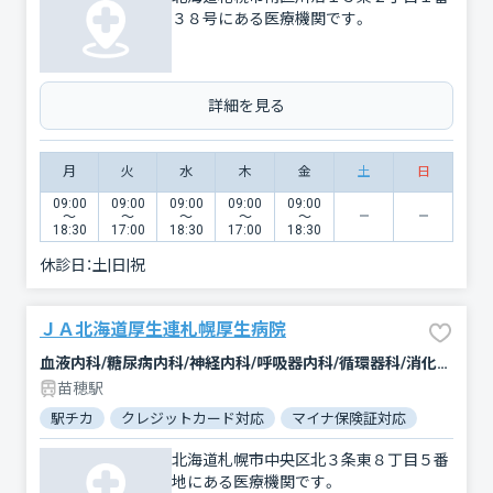
３８号にある医療機関です。
詳細を見る
月
火
水
木
金
土
日
09:00
09:00
09:00
09:00
09:00
〜
〜
〜
〜
〜
18:30
17:00
18:30
17:00
18:30
休診日：
土|日|祝
ＪＡ北海道厚生連札幌厚生病院
血液内科/糖尿病内科/神経内科/呼吸器内科/循環器科/消化器科/腎臓内科・外科/緩和ケア/外科/心臓血管外科/整形外科/小児科/婦人科/眼科/耳鼻咽喉科/皮膚科/泌尿器科/精神科・神経科/リウマチ科/リハビリテーション/放射線科/臨床検査・病理診断/麻酔科
苗穂駅
駅チカ
クレジットカード対応
マイナ保険証対応
女性医師
北海道札幌市中央区北３条東８丁目５番
地にある医療機関です。