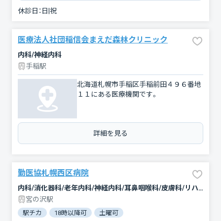
休診日：
日|祝
医療法人社団稲信会まえだ森林クリニック
内科/神経内科
手稲駅
北海道札幌市手稲区手稲前田４９６番地
１１にある医療機関です。
詳細を見る
勤医協札幌西区病院
内科/消化器科/老年内科/神経内科/耳鼻咽喉科/皮膚科/リハビリテーション
宮の沢駅
駅チカ
18時以降可
土曜可