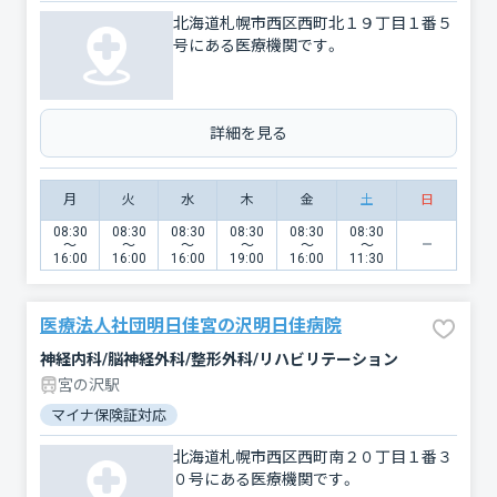
北海道札幌市西区西町北１９丁目１番５
号にある医療機関です。
詳細を見る
月
火
水
木
金
土
日
08:30
08:30
08:30
08:30
08:30
08:30
〜
〜
〜
〜
〜
〜
16:00
16:00
16:00
19:00
16:00
11:30
医療法人社団明日佳宮の沢明日佳病院
神経内科/脳神経外科/整形外科/リハビリテーション
宮の沢駅
マイナ保険証対応
北海道札幌市西区西町南２０丁目１番３
０号にある医療機関です。