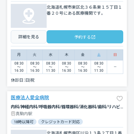
北海道札幌市東区北３６条東１５丁目１
番２０号にある医療機関です。
詳細を見る
予約する
月
火
水
木
金
土
日
08:30
08:30
08:30
08:30
08:30
08:30
〜
〜
〜
〜
〜
〜
16:30
16:30
11:30
16:30
16:30
11:30
休診日：
日|祝
医療法人愛全病院
内科/神経内科/呼吸器内科/循環器科/消化器科/歯科/リハビリテーション
真駒内駅
18時以降可
クレジットカード対応
マイナ保険証対応
駐車
北海道札幌市南区川沿１３条２丁目１番