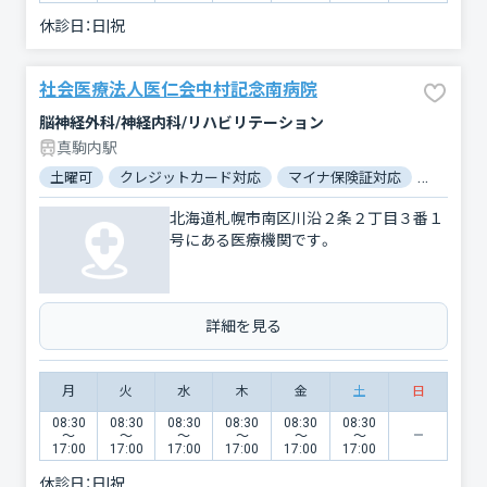
休診日：
日|祝
社会医療法人医仁会中村記念南病院
脳神経外科/神経内科/リハビリテーション
真駒内駅
土曜可
クレジットカード対応
マイナ保険証対応
駐車場あ
北海道札幌市南区川沿２条２丁目３番１
号にある医療機関です。
詳細を見る
月
火
水
木
金
土
日
08:30
08:30
08:30
08:30
08:30
08:30
〜
〜
〜
〜
〜
〜
17:00
17:00
17:00
17:00
17:00
17:00
休診日：
日|祝