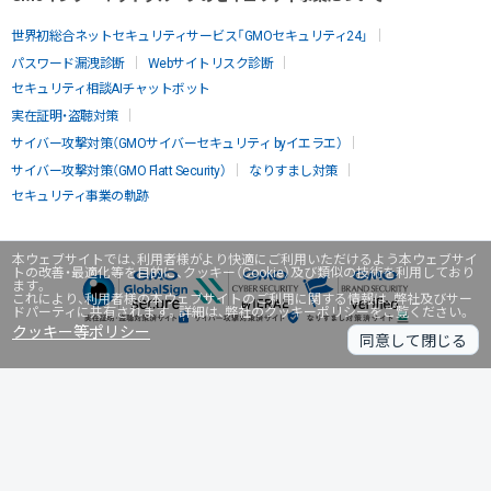
世界初総合ネットセキュリティサービス「GMOセキュリティ24」
パスワード漏洩診断
Webサイトリスク診断
セキュリティ相談AIチャットボット
実在証明・盗聴対策
サイバー攻撃対策（GMOサイバーセキュリティ byイエラエ）
サイバー攻撃対策（GMO Flatt Security）
なりすまし対策
セキュリティ事業の軌跡
本ウェブサイトでは、利用者様がより快適にご利用いただけるよう本ウェブサイ
トの改善・最適化等を目的に、クッキー（Cookie）及び類似の技術を利用しており
ます。
これにより、利用者様の本ウェブサイトのご利用に関する情報は、弊社及びサー
ドパーティに共有されます。詳細は、弊社のクッキーポリシーをご覧ください。
クッキー等ポリシー
同意して閉じる
無料診断