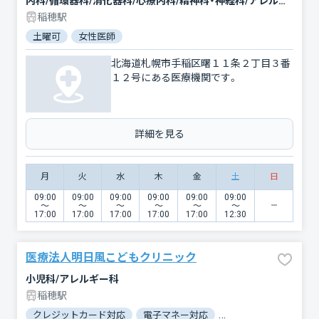
内科/循環器科/消化器科/心療内科/精神科・神経科/アレルギー科/リハビリテーション/放射線科
稲穂駅
土曜可
女性医師
北海道札幌市手稲区曙１１条２丁目３番
１２号にある医療機関です。
詳細を見る
月
火
水
木
金
土
日
09:00
09:00
09:00
09:00
09:00
09:00
〜
〜
〜
〜
〜
〜
17:00
17:00
17:00
17:00
17:00
12:30
医療法人明日風こどもクリニック
小児科/アレルギー科
稲穂駅
クレジットカード対応
電子マネー対応
マイナ保険証対応