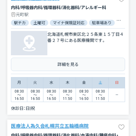
内科/呼吸器内科/循環器科/消化器科/アレルギー科
元町駅
駅チカ
土曜可
マイナ保険証対応
駐車場あり
バリアフ
北海道札幌市東区北２５条東１５丁目４
番２７号にある医療機関です。
詳細を見る
月
火
水
木
金
土
日
08:30
08:30
08:30
08:30
08:30
08:30
〜
〜
〜
〜
〜
〜
16:50
16:50
16:50
11:50
16:50
11:50
休診日：
日|祝
医療法人為久会札幌共立五輪橋病院
内科/呼吸器内科/循環器科/消化器科/血液内科/腫瘍内科・外科/糖尿病内科/腎臓内科・外科/アレルギー科/呼吸器外科/乳腺外科