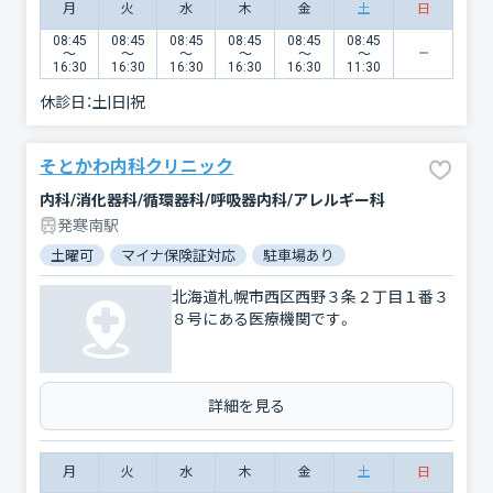
月
火
水
木
金
土
日
08:45
08:45
08:45
08:45
08:45
08:45
〜
〜
〜
〜
〜
〜
16:30
16:30
16:30
16:30
16:30
11:30
休診日：
土|日|祝
そとかわ内科クリニック
内科/消化器科/循環器科/呼吸器内科/アレルギー科
発寒南駅
土曜可
マイナ保険証対応
駐車場あり
北海道札幌市西区西野３条２丁目１番３
８号にある医療機関です。
詳細を見る
月
火
水
木
金
土
日