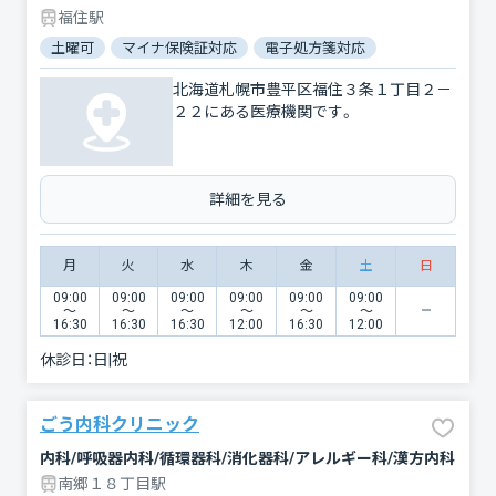
福住駅
土曜可
マイナ保険証対応
電子処方箋対応
北海道札幌市豊平区福住３条１丁目２－
２２にある医療機関です。
詳細を見る
月
火
水
木
金
土
日
09:00
09:00
09:00
09:00
09:00
09:00
〜
〜
〜
〜
〜
〜
16:30
16:30
16:30
12:00
16:30
12:00
休診日：
日|祝
ごう内科クリニック
内科/呼吸器内科/循環器科/消化器科/アレルギー科/漢方内科
南郷１８丁目駅