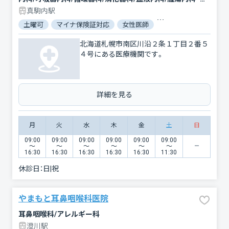
真駒内駅
土曜可
マイナ保険証対応
女性医師
対応言語：英語
対
北海道札幌市南区川沿２条１丁目２番５
４号にある医療機関です。
詳細を見る
月
火
水
木
金
土
日
09:00
09:00
09:00
09:00
09:00
09:00
〜
〜
〜
〜
〜
〜
16:30
16:30
16:30
16:30
16:30
11:30
休診日：
日|祝
やまもと耳鼻咽喉科医院
耳鼻咽喉科/アレルギー科
澄川駅