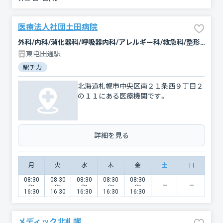
医療法人社団土田病院
外科/内科/消化器科/呼吸器内科/アレルギー科/救急科/整形外科/肛門科/循環器科/リハビリテーション/放射線科
東屯田通駅
駅チカ
北海道札幌市中央区南２１条西９丁目２
の１１にある医療機関です。
詳細を見る
月
火
水
木
金
土
日
08:30
08:30
08:30
08:30
08:30
〜
〜
〜
〜
〜
16:30
16:30
16:30
16:30
16:30
メディック北札幌