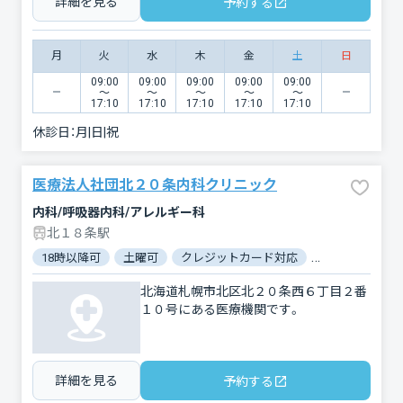
詳細を見る
予約する
月
火
水
木
金
土
日
09:00
09:00
09:00
09:00
09:00
〜
〜
〜
〜
〜
17:10
17:10
17:10
17:10
17:10
休診日：
月|日|祝
医療法人社団北２０条内科クリニック
内科/呼吸器内科/アレルギー科
北１８条駅
18時以降可
土曜可
クレジットカード対応
マイナ保険証対
北海道札幌市北区北２０条西６丁目２番
１０号にある医療機関です。
詳細を見る
予約する