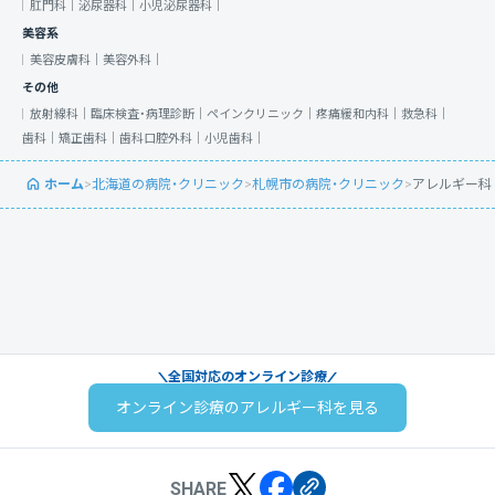
肛門科｜
泌尿器科｜
小児泌尿器科｜
美容系
美容皮膚科｜
美容外科｜
その他
放射線科｜
臨床検査・病理診断｜
ペインクリニック｜
疼痛緩和内科｜
救急科｜
歯科｜
矯正歯科｜
歯科口腔外科｜
小児歯科｜
ホーム
>
北海道の病院・クリニック
>
札幌市の病院・クリニック
>
アレルギー科
全国対応のオンライン診療
オンライン診療のアレルギー科を見る
SHARE