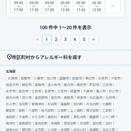
09:00
09:00
09:00
09:00
09:00
09:00
〜
〜
〜
〜
〜
〜
17:00
17:00
17:00
12:00
17:00
12:00
100
件中
1
〜
20
件を表示
<
1
2
3
4
5
>
市区町村からアレルギー科を探す
北海道
札幌市｜
函館市｜
小樽市｜
旭川市｜
室蘭市｜
釧路市｜
帯広市｜
北見市｜
夕張市｜
岩見沢市｜
網走市｜
留萌市｜
苫小牧市｜
稚内市｜
美唄市｜
芦別市｜
江別市｜
赤平市｜
紋別市｜
士別市｜
名寄市｜
三笠市｜
根室市｜
千歳市｜
滝川市｜
砂川市｜
歌志内市｜
深川市｜
富良野市｜
登別市｜
恵庭市｜
伊達市｜
北広島市｜
石狩市｜
北斗市｜
当別町｜
新篠津村｜
松前町｜
福島町｜
知内町｜
木古内町｜
七飯町｜
鹿部町｜
森町｜
八雲町｜
長万部町｜
江差町｜
上ノ国町｜
厚沢部町｜
乙部町｜
奥尻町｜
今金町｜
せたな町｜
島牧村｜
寿都町｜
黒松内町｜
蘭越町｜
ニセコ町｜
真狩村｜
留寿都村｜
喜茂別町｜
京極町｜
倶知安町｜
共和町｜
岩内町｜
泊村｜
神恵内村｜
積丹町｜
古平町｜
仁木町｜
余市町｜
赤井川村｜
南幌町｜
奈井江町｜