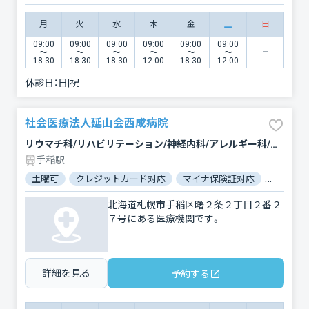
月
火
水
木
金
土
日
09:00
09:00
09:00
09:00
09:00
09:00
〜
〜
〜
〜
〜
〜
18:30
18:30
18:30
12:00
18:30
12:00
休診日：
日|祝
社会医療法人延山会西成病院
リウマチ科/リハビリテーション/神経内科/アレルギー科/内科/呼吸器内科/循環器科/消化器科/糖尿病内科
手稲駅
土曜可
クレジットカード対応
マイナ保険証対応
女性医師
北海道札幌市手稲区曙２条２丁目２番２
７号にある医療機関です。
詳細を見る
予約する