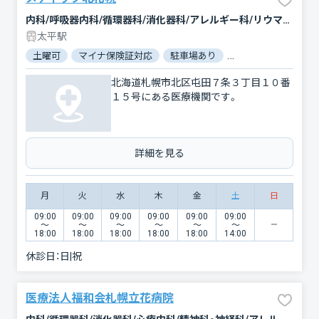
内科/呼吸器内科/循環器科/消化器科/アレルギー科/リウマチ科
太平駅
土曜可
マイナ保険証対応
駐車場あり
バリアフリー
北海道札幌市北区屯田７条３丁目１０番
１５号にある医療機関です。
詳細を見る
月
火
水
木
金
土
日
09:00
09:00
09:00
09:00
09:00
09:00
〜
〜
〜
〜
〜
〜
18:00
18:00
18:00
18:00
18:00
14:00
休診日：
日|祝
医療法人福和会札幌立花病院