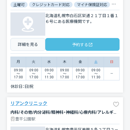
土曜可
クレジットカード対応
マイナ保険証対応
駐車場あ
北海道札幌市白石区栄通２１丁目１番１
６号にある医療機関です。
詳細を見る
予約する
月
火
水
木
金
土
日
09:00
09:00
09:00
09:00
09:00
09:00
〜
〜
〜
〜
〜
〜
17:00
17:00
11:30
17:00
17:00
11:30
休診日：
日|祝
リアンクリニック
内科/その他/内分泌科/精神科・神経科/心療内科/アレルギー科/小児科/歯科
豊平公園駅
北海道札幌市豊平区美園５条２丁目２－