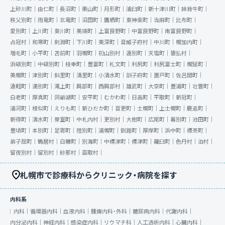
上砂川町｜
由仁町｜
長沼町｜
栗山町｜
月形町｜
浦臼町｜
新十津川町｜
妹背牛町｜
秩父別町｜
雨竜町｜
北竜町｜
沼田町｜
鷹栖町｜
東神楽町｜
当麻町｜
比布町｜
愛別町｜
上川町｜
東川町｜
美瑛町｜
上富良野町｜
中富良野町｜
南富良野町｜
占冠村｜
和寒町｜
剣淵町｜
下川町｜
美深町｜
音威子府村｜
中川町｜
幌加内町｜
増毛町｜
小平町｜
苫前町｜
羽幌町｜
初山別村｜
遠別町｜
天塩町｜
猿払村｜
浜頓別町｜
中頓別町｜
枝幸町｜
豊富町｜
礼文町｜
利尻町｜
利尻富士町｜
幌延町｜
美幌町｜
津別町｜
斜里町｜
清里町｜
小清水町｜
訓子府町｜
置戸町｜
佐呂間町｜
遠軽町｜
湧別町｜
滝上町｜
興部町｜
西興部村｜
雄武町｜
大空町｜
豊浦町｜
壮瞥町｜
白老町｜
厚真町｜
洞爺湖町｜
安平町｜
むかわ町｜
日高町｜
平取町｜
新冠町｜
浦河町｜
様似町｜
えりも町｜
新ひだか町｜
音更町｜
士幌町｜
上士幌町｜
鹿追町｜
新得町｜
清水町｜
芽室町｜
中札内村｜
更別村｜
大樹町｜
広尾町｜
幕別町｜
池田町｜
豊頃町｜
本別町｜
足寄町｜
陸別町｜
浦幌町｜
釧路町｜
厚岸町｜
浜中町｜
標茶町｜
弟子屈町｜
鶴居村｜
白糠町｜
別海町｜
中標津町｜
標津町｜
羅臼町｜
色丹村｜
泊村｜
留夜別村｜
留別村｜
紗那村｜
蘂取村｜
札幌市で診療科からクリニック・病院を探す
内科系
内科｜
循環器内科｜
血液内科｜
腫瘍内科・外科｜
糖尿病内科｜
代謝内科｜
内分泌内科｜
神経内科｜
感染症内科｜
リウマチ科｜
人工透析内科｜
心臓内科｜