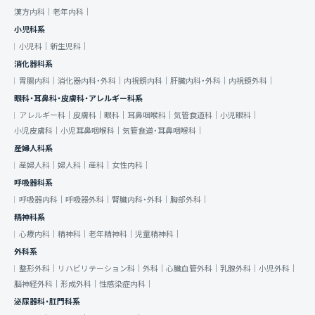
漢方内科｜
老年内科｜
小児科系
小児科｜
新生児科｜
消化器科系
胃腸内科｜
消化器内科・外科｜
内視鏡内科｜
肝臓内科・外科｜
内視鏡外科｜
眼科・耳鼻科・皮膚科・アレルギー科系
アレルギー科｜
皮膚科｜
眼科｜
耳鼻咽喉科｜
気管食道科｜
小児眼科｜
小児皮膚科｜
小児耳鼻咽喉科｜
気管食道・耳鼻咽喉科｜
産婦人科系
産婦人科｜
婦人科｜
産科｜
女性内科｜
呼吸器科系
呼吸器内科｜
呼吸器外科｜
腎臓内科・外科｜
胸部外科｜
精神科系
心療内科｜
精神科｜
老年精神科｜
児童精神科｜
外科系
整形外科｜
リハビリテーション科｜
外科｜
心臓血管外科｜
乳腺外科｜
小児外科｜
脳神経外科｜
形成外科｜
性感染症内科｜
泌尿器科・肛門科系