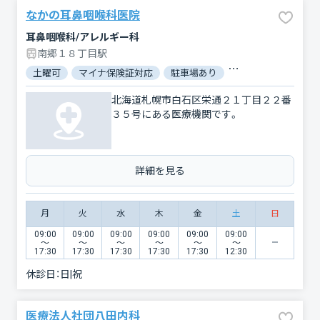
なかの耳鼻咽喉科医院
耳鼻咽喉科/アレルギー科
南郷１８丁目駅
土曜可
マイナ保険証対応
駐車場あり
バリアフリー
対
北海道札幌市白石区栄通２１丁目２２番
３５号にある医療機関です。
詳細を見る
月
火
水
木
金
土
日
09:00
09:00
09:00
09:00
09:00
09:00
〜
〜
〜
〜
〜
〜
17:30
17:30
17:30
17:30
17:30
12:30
休診日：
日|祝
医療法人社団八田内科