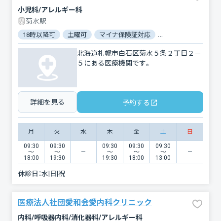
小児科/アレルギー科
菊水駅
18時以降可
土曜可
マイナ保険証対応
駐車場あり
バリ
北海道札幌市白石区菊水５条２丁目２－
５にある医療機関です。
詳細を見る
予約する
月
火
水
木
金
土
日
09:30
09:30
09:30
09:30
09:30
〜
〜
〜
〜
〜
18:00
19:30
19:30
18:00
13:00
休診日：
水|日|祝
医療法人社団愛和会愛内科クリニック
内科/呼吸器内科/消化器科/アレルギー科