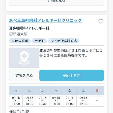
詳細を見る
あべ耳鼻咽喉科アレルギー科クリニック
耳鼻咽喉科/アレルギー科
新道東駅
18時以降可
土曜可
マイナ保険証対応
駐車場あり
バリ
北海道札幌市東区北３１条東１６丁目１
番２２号にある医療機関です。
詳細を見る
予約する
月
火
水
木
金
土
日
09:15
09:15
09:15
09:15
09:15
09:15
〜
〜
〜
〜
〜
〜
18:00
18:30
12:30
18:00
18:00
12:30
休診日：
日|祝