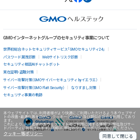
GMOインターネットグループのセキュリティ事業について
世界初総合ネットセキュリティサービス「GMOセキュリティ24」
パスワード漏洩診断
Webサイトリスク診断
セキュリティ相談AIチャットボット
実在証明・盗聴対策
サイバー攻撃対策（GMOサイバーセキュリティ byイエラエ）
サイバー攻撃対策（GMO Flatt Security）
なりすまし対策
セキュリティ事業の軌跡
本ウェブサイトでは、利用者様がより快適にご利用いただけるよう本ウェブサイ
トの改善・最適化等を目的に、クッキー（Cookie）及び類似の技術を利用しており
ます。
これにより、利用者様の本ウェブサイトのご利用に関する情報は、弊社及びサー
ドパーティに共有されます。詳細は、弊社のクッキーポリシーをご覧ください。
クッキー等ポリシー
同意して閉じる