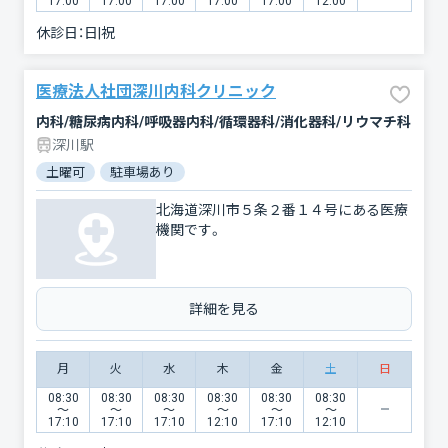
17:00
17:00
17:00
17:00
17:00
12:00
休診日：
日|祝
医療法人社団深川内科クリニック
内科/糖尿病内科/呼吸器内科/循環器科/消化器科/リウマチ科
深川駅
土曜可
駐車場あり
北海道深川市５条２番１４号にある医療
機関です。
詳細を見る
月
火
水
木
金
土
日
08:30
08:30
08:30
08:30
08:30
08:30
〜
〜
〜
〜
〜
〜
17:10
17:10
17:10
12:10
17:10
12:10