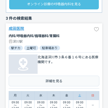
オンライン診療の呼吸器内科を見る
3
件の検索結果
成田医院
内科/呼吸器内科/循環器科/胃腸科
深川駅
駅チカ
土曜可
駐車場あり
北海道深川市３条６番１６号にある医療
機関です。
詳細を見る
月
火
水
木
金
土
日
09:00
09:00
09:00
09:00
09:00
09:00
〜
〜
〜
〜
〜
〜