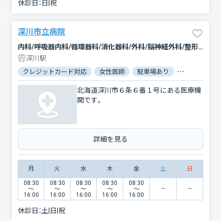
休診日：
日|祝
深川市立病院
内科/呼吸器内科/循環器科/消化器科/外科/脳神経外科/整形外科/小児科/産婦人科/眼科/耳鼻咽喉科/皮膚科/泌尿器科/リハビリテーション/放射線科/麻酔科
深川駅
クレジットカード対応
女性医師
駐車場あり
バリアフリー
北海道深川市６条６番１号にある医療機
関です。
詳細を見る
月
火
水
木
金
土
日
08:30
08:30
08:30
08:30
08:30
〜
〜
〜
〜
〜
16:00
16:00
16:00
16:00
16:00
休診日：
土|日|祝