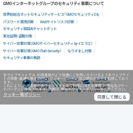
GMOインターネットグループのセキュリティ事業について
世界初総合ネットセキュリティサービス「GMOセキュリティ24」
パスワード漏洩診断
Webサイトリスク診断
セキュリティ相談AIチャットボット
実在証明・盗聴対策
サイバー攻撃対策（GMOサイバーセキュリティ byイエラエ）
サイバー攻撃対策（GMO Flatt Security）
なりすまし対策
セキュリティ事業の軌跡
本ウェブサイトでは、利用者様がより快適にご利用いただけるよう本ウェブサイ
トの改善・最適化等を目的に、クッキー（Cookie）及び類似の技術を利用しており
ます。
これにより、利用者様の本ウェブサイトのご利用に関する情報は、弊社及びサー
ドパーティに共有されます。詳細は、弊社のクッキーポリシーをご覧ください。
クッキー等ポリシー
同意して閉じる