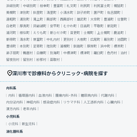
浜頓別町｜
中頓別町｜
枝幸町｜
豊富町｜
礼文町｜
利尻町｜
利尻富士町｜
幌延町｜
美幌町｜
津別町｜
斜里町｜
清里町｜
小清水町｜
訓子府町｜
置戸町｜
佐呂間町｜
遠軽町｜
湧別町｜
滝上町｜
興部町｜
西興部村｜
雄武町｜
大空町｜
豊浦町｜
壮瞥町｜
白老町｜
厚真町｜
洞爺湖町｜
安平町｜
むかわ町｜
日高町｜
平取町｜
新冠町｜
浦河町｜
様似町｜
えりも町｜
新ひだか町｜
音更町｜
士幌町｜
上士幌町｜
鹿追町｜
新得町｜
清水町｜
芽室町｜
中札内村｜
更別村｜
大樹町｜
広尾町｜
幕別町｜
池田町｜
豊頃町｜
本別町｜
足寄町｜
陸別町｜
浦幌町｜
釧路町｜
厚岸町｜
浜中町｜
標茶町｜
弟子屈町｜
鶴居村｜
白糠町｜
別海町｜
中標津町｜
標津町｜
羅臼町｜
色丹村｜
泊村｜
留夜別村｜
留別村｜
紗那村｜
蘂取村｜
深川市で診療科からクリニック・病院を探す
内科系
内科｜
循環器内科｜
血液内科｜
腫瘍内科・外科｜
糖尿病内科｜
代謝内科｜
内分泌内科｜
神経内科｜
感染症内科｜
リウマチ科｜
人工透析内科｜
心臓内科｜
漢方内科｜
老年内科｜
小児科系
小児科｜
新生児科｜
消化器科系