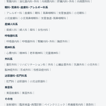
胃腸内科｜
消化器内科・外科｜
内視鏡内科｜
肝臓内科・外科｜
内視鏡外科｜
眼科・耳鼻科・皮膚科・アレルギー科系
アレルギー科｜
皮膚科｜
眼科｜
耳鼻咽喉科｜
気管食道科｜
小児眼科｜
小児皮膚科｜
小児耳鼻咽喉科｜
気管食道・耳鼻咽喉科｜
産婦人科系
産婦人科｜
婦人科｜
産科｜
女性内科｜
呼吸器科系
呼吸器内科｜
呼吸器外科｜
腎臓内科・外科｜
胸部外科｜
精神科系
心療内科｜
精神科｜
老年精神科｜
児童精神科｜
外科系
整形外科｜
リハビリテーション科｜
外科｜
心臓血管外科｜
乳腺外科｜
小児外科｜
脳神経外科｜
形成外科｜
性感染症内科｜
泌尿器科・肛門科系
肛門科｜
泌尿器科｜
小児泌尿器科｜
美容系
美容皮膚科｜
美容外科｜
その他
放射線科｜
臨床検査・病理診断｜
ペインクリニック｜
疼痛緩和内科｜
救急科｜