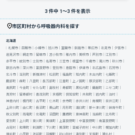
3
件中
1
〜
3
件を表示
市区町村から呼吸器内科を探す
北海道
札幌市｜
函館市｜
小樽市｜
旭川市｜
室蘭市｜
釧路市｜
帯広市｜
北見市｜
夕張市｜
岩見沢市｜
網走市｜
留萌市｜
苫小牧市｜
稚内市｜
美唄市｜
芦別市｜
江別市｜
赤平市｜
紋別市｜
士別市｜
名寄市｜
三笠市｜
根室市｜
千歳市｜
滝川市｜
砂川市｜
歌志内市｜
深川市｜
富良野市｜
登別市｜
恵庭市｜
伊達市｜
北広島市｜
石狩市｜
北斗市｜
当別町｜
新篠津村｜
松前町｜
福島町｜
知内町｜
木古内町｜
七飯町｜
鹿部町｜
森町｜
八雲町｜
長万部町｜
江差町｜
上ノ国町｜
厚沢部町｜
乙部町｜
奥尻町｜
今金町｜
せたな町｜
島牧村｜
寿都町｜
黒松内町｜
蘭越町｜
ニセコ町｜
真狩村｜
留寿都村｜
喜茂別町｜
京極町｜
倶知安町｜
共和町｜
岩内町｜
泊村｜
神恵内村｜
積丹町｜
古平町｜
仁木町｜
余市町｜
赤井川村｜
南幌町｜
奈井江町｜
上砂川町｜
由仁町｜
長沼町｜
栗山町｜
月形町｜
浦臼町｜
新十津川町｜
妹背牛町｜
秩父別町｜
雨竜町｜
北竜町｜
沼田町｜
鷹栖町｜
東神楽町｜
当麻町｜
比布町｜
愛別町｜
上川町｜
東川町｜
美瑛町｜
上富良野町｜
中富良野町｜
南富良野町｜
占冠村｜
和寒町｜
剣淵町｜
下川町｜
美深町｜
音威子府村｜
中川町｜
幌加内町｜
増毛町｜
小平町｜
苫前町｜
羽幌町｜
初山別村｜
遠別町｜
天塩町｜
猿払村｜