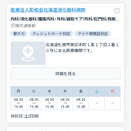
医療法人彰和会北海道消化器科病院
内科/消化器科/腫瘍内科・外科/緩和ケア/外科/肛門科/放射線科/臨床検査・病理診断/麻酔科
環状通東駅
駅チカ
クレジットカード対応
マイナ保険証対応
駐車場あ
北海道札幌市東区本町１条１丁目２番１
０号にある医療機関です。
詳細を見る
月
火
水
木
金
土
日
08:30
08:30
08:30
08:30
08:30
〜
〜
〜
〜
〜
16:40
16:40
16:40
16:40
16:40
休診日：
土|日|祝