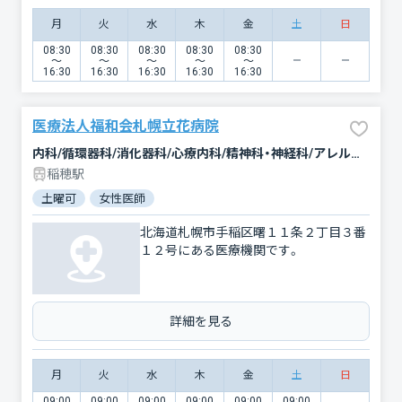
月
火
水
木
金
土
日
08:30
08:30
08:30
08:30
08:30
〜
〜
〜
〜
〜
16:30
16:30
16:30
16:30
16:30
医療法人福和会札幌立花病院
内科/循環器科/消化器科/心療内科/精神科・神経科/アレルギー科/リハビリテーション/放射線科
稲穂駅
土曜可
女性医師
北海道札幌市手稲区曙１１条２丁目３番
１２号にある医療機関です。
詳細を見る
月
火
水
木
金
土
日
09:00
09:00
09:00
09:00
09:00
09:00