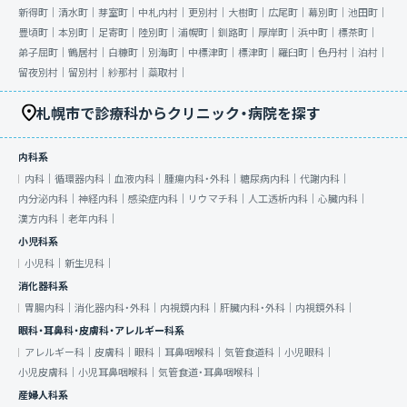
新得町｜
清水町｜
芽室町｜
中札内村｜
更別村｜
大樹町｜
広尾町｜
幕別町｜
池田町｜
豊頃町｜
本別町｜
足寄町｜
陸別町｜
浦幌町｜
釧路町｜
厚岸町｜
浜中町｜
標茶町｜
弟子屈町｜
鶴居村｜
白糠町｜
別海町｜
中標津町｜
標津町｜
羅臼町｜
色丹村｜
泊村｜
留夜別村｜
留別村｜
紗那村｜
蘂取村｜
札幌市で診療科からクリニック・病院を探す
内科系
内科｜
循環器内科｜
血液内科｜
腫瘍内科・外科｜
糖尿病内科｜
代謝内科｜
内分泌内科｜
神経内科｜
感染症内科｜
リウマチ科｜
人工透析内科｜
心臓内科｜
漢方内科｜
老年内科｜
小児科系
小児科｜
新生児科｜
消化器科系
胃腸内科｜
消化器内科・外科｜
内視鏡内科｜
肝臓内科・外科｜
内視鏡外科｜
眼科・耳鼻科・皮膚科・アレルギー科系
アレルギー科｜
皮膚科｜
眼科｜
耳鼻咽喉科｜
気管食道科｜
小児眼科｜
小児皮膚科｜
小児耳鼻咽喉科｜
気管食道・耳鼻咽喉科｜
産婦人科系