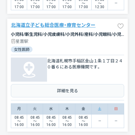
〜
〜
〜
〜
〜
〜
17:00
17:00
17:00
17:00
17:00
12:30
北海道立子ども総合医療・療育センター
小児科/新生児科/小児皮膚科/小児外科/産科/小児眼科/小児耳鼻咽喉科/麻酔科/放射線科/臨床検査・病理診断
星置駅
女性医師
北海道札幌市手稲区金山１条１丁目２４
０番６にある医療機関です。
詳細を見る
月
火
水
木
金
土
日
08:45
08:45
08:45
08:45
08:45
〜
〜
〜
〜
〜
16:00
16:00
16:00
16:00
16:00