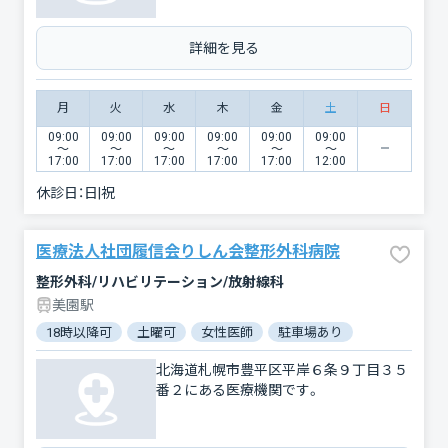
詳細を見る
月
火
水
木
金
土
日
09:00
09:00
09:00
09:00
09:00
09:00
〜
〜
〜
〜
〜
〜
17:00
17:00
17:00
17:00
17:00
12:00
休診日：
日|祝
医療法人社団履信会りしん会整形外科病院
整形外科/リハビリテーション/放射線科
美園駅
18時以降可
土曜可
女性医師
駐車場あり
北海道札幌市豊平区平岸６条９丁目３５
番２にある医療機関です。