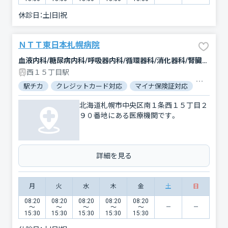
休診日：
土|日|祝
ＮＴＴ東日本札幌病院
血液内科/糖尿病内科/呼吸器内科/循環器科/消化器科/腎臓内科・外科/人工透析/外科/呼吸器外科/心臓血管外科/整形外科/小児科/産婦人科/眼科/耳鼻咽喉科/皮膚科/泌尿器科/精神科・神経科/リウマチ科/放射線科/臨床検査・病理診断/麻酔科
西１５丁目駅
駅チカ
クレジットカード対応
マイナ保険証対応
女性医師
北海道札幌市中央区南１条西１５丁目２
９０番地にある医療機関です。
詳細を見る
月
火
水
木
金
土
日
08:20
08:20
08:20
08:20
08:20
〜
〜
〜
〜
〜
15:30
15:30
15:30
15:30
15:30