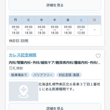
詳細を見る
月
火
水
木
金
土
日
09:00
09:00
09:00
09:00
09:00
09:00
〜
〜
〜
〜
〜
〜
18:30
18:30
18:30
18:30
18:30
12:00
休診日：
日|祝
カレス記念病院
内科/腎臓内科・外科/緩和ケア/糖尿病内科/腫瘍内科・外科/心臓血管外科/放射線科/形成外科/婦人科/眼科/リハビリテーション/外科/乳腺外科/麻酔科/整形外科/泌尿器科/臨床検査・病理診断/脳神経外科/呼吸器内科/呼吸器外科/消化器科/循環器科
札幌駅
駐車場あり
バリアフリー
対応言語：英語
北海道札幌市東区北６条東３丁目１番地
１にある医療機関です。
詳細を見る