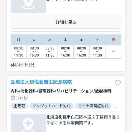
詳細を見る
月
火
水
木
金
土
日
08:30
08:30
08:30
08:30
08:30
08:30
〜
〜
〜
〜
〜
〜
19:30
16:30
11:30
16:30
16:30
11:30
休診日：
日|祝
医療法人信佑会吉田記念病院
内科/消化器科/循環器科/リハビリテーション/放射線科
白石駅
土曜可
クレジットカード対応
マイナ保険証対応
駐車場あ
北海道札幌市白石区本通２丁目南５番１
０号にある医療機関です。