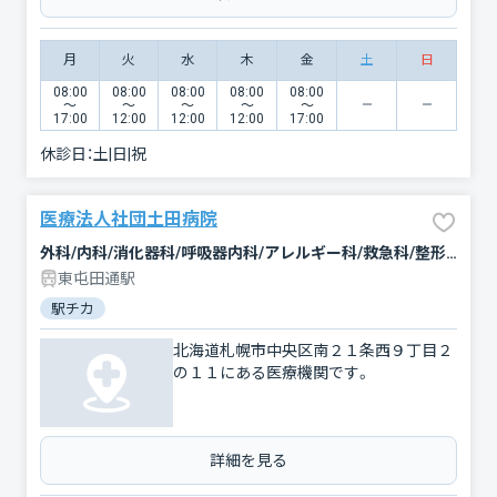
月
火
水
木
金
土
日
08:00
08:00
08:00
08:00
08:00
〜
〜
〜
〜
〜
17:00
12:00
12:00
12:00
17:00
休診日：
土|日|祝
医療法人社団土田病院
外科/内科/消化器科/呼吸器内科/アレルギー科/救急科/整形外科/肛門科/循環器科/リハビリテーション/放射線科
東屯田通駅
駅チカ
北海道札幌市中央区南２１条西９丁目２
の１１にある医療機関です。
詳細を見る