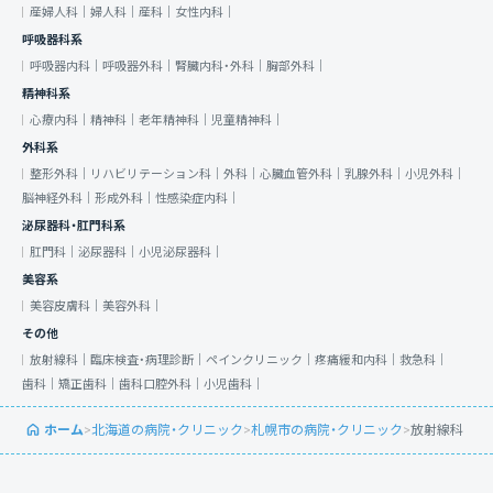
産婦人科｜
婦人科｜
産科｜
女性内科｜
呼吸器科系
呼吸器内科｜
呼吸器外科｜
腎臓内科・外科｜
胸部外科｜
精神科系
心療内科｜
精神科｜
老年精神科｜
児童精神科｜
外科系
整形外科｜
リハビリテーション科｜
外科｜
心臓血管外科｜
乳腺外科｜
小児外科｜
脳神経外科｜
形成外科｜
性感染症内科｜
泌尿器科・肛門科系
肛門科｜
泌尿器科｜
小児泌尿器科｜
美容系
美容皮膚科｜
美容外科｜
その他
放射線科｜
臨床検査・病理診断｜
ペインクリニック｜
疼痛緩和内科｜
救急科｜
歯科｜
矯正歯科｜
歯科口腔外科｜
小児歯科｜
ホーム
>
北海道の病院・クリニック
>
札幌市の病院・クリニック
>
放射線科