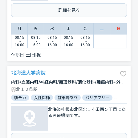
詳細を見る
月
火
水
木
金
土
日
08:15
08:15
08:15
08:15
08:15
〜
〜
〜
〜
〜
16:00
16:00
16:00
16:00
16:00
休診日：
土|日|祝
北海道大学病院
内科/血液内科/神経内科/循環器科/消化器科/腫瘍内科・外科/脳神経外科/呼吸器外科/乳腺外科/整形外科/形成外科/小児科/小児外科/産科/婦人科/眼科/耳鼻咽喉科/皮膚科/泌尿器科/精神科・神経科/歯科/矯正歯科/歯科口腔外科/小児歯科/リハビリテーション/放射線科/臨床検査・病理診断/救急科/麻酔科
北１２条駅
駅チカ
女性医師
駐車場あり
バリアフリー
対応言語：
北海道札幌市北区北１４条西５丁目にあ
る医療機関です。