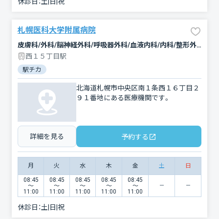
休診日：
土|日|祝
札幌医科大学附属病院
皮膚科/外科/脳神経外科/呼吸器外科/血液内科/内科/整形外科/乳腺外科/リハビリテーション/耳鼻咽喉科/歯科口腔外科/精神科・神経科/救急科/神経内科/婦人科/泌尿器科/放射線科/産科/消化器科/小児科/眼科/心臓血管外科/形成外科/麻酔科/循環器科/呼吸器内科
西１５丁目駅
駅チカ
北海道札幌市中央区南１条西１６丁目２
９１番地にある医療機関です。
詳細を見る
予約する
月
火
水
木
金
土
日
08:45
08:45
08:45
08:45
08:45
〜
〜
〜
〜
〜
11:00
11:00
11:00
11:00
11:00
休診日：
土|日|祝