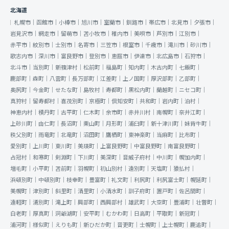
北海道
札幌市｜
函館市｜
小樽市｜
旭川市｜
室蘭市｜
釧路市｜
帯広市｜
北見市｜
夕張市｜
岩見沢市｜
網走市｜
留萌市｜
苫小牧市｜
稚内市｜
美唄市｜
芦別市｜
江別市｜
赤平市｜
紋別市｜
士別市｜
名寄市｜
三笠市｜
根室市｜
千歳市｜
滝川市｜
砂川市｜
歌志内市｜
深川市｜
富良野市｜
登別市｜
恵庭市｜
伊達市｜
北広島市｜
石狩市｜
北斗市｜
当別町｜
新篠津村｜
松前町｜
福島町｜
知内町｜
木古内町｜
七飯町｜
鹿部町｜
森町｜
八雲町｜
長万部町｜
江差町｜
上ノ国町｜
厚沢部町｜
乙部町｜
奥尻町｜
今金町｜
せたな町｜
島牧村｜
寿都町｜
黒松内町｜
蘭越町｜
ニセコ町｜
真狩村｜
留寿都村｜
喜茂別町｜
京極町｜
倶知安町｜
共和町｜
岩内町｜
泊村｜
神恵内村｜
積丹町｜
古平町｜
仁木町｜
余市町｜
赤井川村｜
南幌町｜
奈井江町｜
上砂川町｜
由仁町｜
長沼町｜
栗山町｜
月形町｜
浦臼町｜
新十津川町｜
妹背牛町｜
秩父別町｜
雨竜町｜
北竜町｜
沼田町｜
鷹栖町｜
東神楽町｜
当麻町｜
比布町｜
愛別町｜
上川町｜
東川町｜
美瑛町｜
上富良野町｜
中富良野町｜
南富良野町｜
占冠村｜
和寒町｜
剣淵町｜
下川町｜
美深町｜
音威子府村｜
中川町｜
幌加内町｜
増毛町｜
小平町｜
苫前町｜
羽幌町｜
初山別村｜
遠別町｜
天塩町｜
猿払村｜
浜頓別町｜
中頓別町｜
枝幸町｜
豊富町｜
礼文町｜
利尻町｜
利尻富士町｜
幌延町｜
美幌町｜
津別町｜
斜里町｜
清里町｜
小清水町｜
訓子府町｜
置戸町｜
佐呂間町｜
遠軽町｜
湧別町｜
滝上町｜
興部町｜
西興部村｜
雄武町｜
大空町｜
豊浦町｜
壮瞥町｜
白老町｜
厚真町｜
洞爺湖町｜
安平町｜
むかわ町｜
日高町｜
平取町｜
新冠町｜
浦河町｜
様似町｜
えりも町｜
新ひだか町｜
音更町｜
士幌町｜
上士幌町｜
鹿追町｜