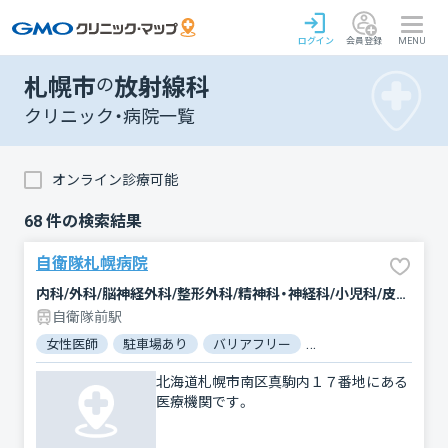
ログイン
会員登録
MENU
札幌市
の
放射線科
クリニック・病院一覧
オンライン診療可能
68
件の検索結果
自衛隊札幌病院
内科/外科/脳神経外科/整形外科/精神科・神経科/小児科/皮膚科/泌尿器科/産婦人科/眼科/耳鼻咽喉科/リハビリテーション/放射線科/歯科/麻酔科/救急科
自衛隊前駅
女性医師
駐車場あり
バリアフリー
対応言語：英語
北海道札幌市南区真駒内１７番地にある
医療機関です。