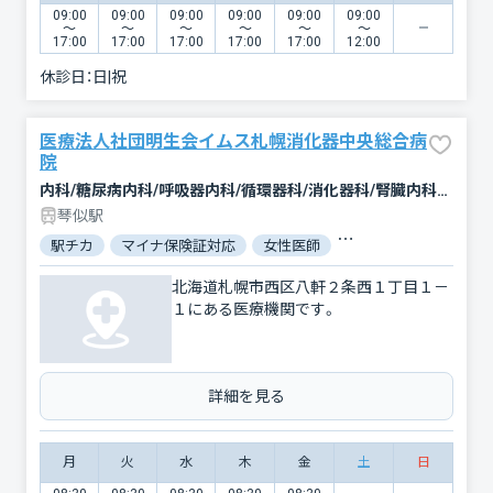
09:00
09:00
09:00
09:00
09:00
09:00
〜
〜
〜
〜
〜
〜
17:00
17:00
17:00
17:00
17:00
12:00
休診日：
日|祝
医療法人社団明生会イムス札幌消化器中央総合病
院
内科/糖尿病内科/呼吸器内科/循環器科/消化器科/腎臓内科・外科/腫瘍内科・外科/外科/乳腺外科/肛門科/整形外科/皮膚科/泌尿器科/リハビリテーション/放射線科/麻酔科
琴似駅
駅チカ
マイナ保険証対応
女性医師
電子処方箋対応
北海道札幌市西区八軒２条西１丁目１－
１にある医療機関です。
詳細を見る
月
火
水
木
金
土
日