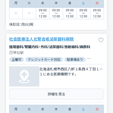
月
火
水
木
金
土
日
09:00
09:00
09:00
09:00
09:00
〜
〜
〜
〜
〜
12:00
12:00
12:00
12:00
12:00
休診日：
月|火|祝
社会医療法人北腎会坂泌尿器科病院
循環器科/腎臓内科・外科/泌尿器科/放射線科/麻酔科
琴似駅
土曜可
クレジットカード対応
駐車場あり
バリアフリー
北海道札幌市西区八軒２条西４丁目１－
１にある医療機関です。
詳細を見る
月
火
水
木
金
土
日