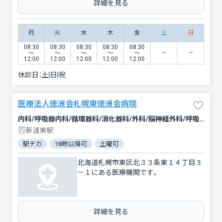
詳細を見る
月
火
水
木
金
土
日
08:30
08:30
08:30
08:30
08:30
〜
〜
〜
〜
〜
12:00
12:00
12:00
12:00
12:00
休診日：
土|日|祝
医療法人徳洲会札幌東徳洲会病院
内科/呼吸器内科/循環器科/消化器科/外科/脳神経外科/呼吸器外科/心臓血管外科/乳腺外科/肛門科/整形外科/形成外科/小児科/眼科/耳鼻咽喉科/皮膚科/泌尿器科/歯科口腔外科/リハビリテーション/放射線科/臨床検査・病理診断/救急科/麻酔科
新道東駅
駅チカ
18時以降可
土曜可
クレジットカード対応
女性
北海道札幌市東区北３３条東１４丁目３
－１にある医療機関です。
詳細を見る