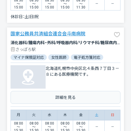
08:30
08:30
08:30
08:30
08:30
〜
〜
〜
〜
〜
15:00
15:00
15:00
15:00
11:30
休診日：
土|日|祝
国家公務員共済組合連合会斗南病院
消化器科/腫瘍内科・外科/呼吸器内科/リウマチ科/糖尿病内科/循環器科/血液内科/内科/精神科・神経科/緩和ケア/呼吸器外科/外科/乳腺外科/心臓血管外科/整形外科/形成外科/皮膚科/泌尿器科/婦人科/眼科/耳鼻咽喉科/麻酔科/放射線科/リハビリテーション/臨床検査・病理診断/救急科
さっぽろ駅
マイナ保険証対応
女性医師
電子処方箋対応
北海道札幌市中央区北４条西７丁目３－
８にある医療機関です。
詳細を見る
月
火
水
木
金
土
日
08:00
08:00
08:00
08:00
08:00
〜
〜
〜
〜
〜
15:30
15:30
15:30
15:30
15:30