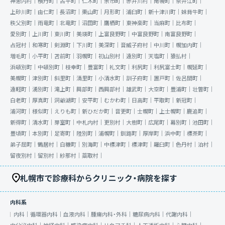
神恵内村｜
積丹町｜
古平町｜
仁木町｜
余市町｜
赤井川村｜
南幌町｜
奈井江町｜
上砂川町｜
由仁町｜
長沼町｜
栗山町｜
月形町｜
浦臼町｜
新十津川町｜
妹背牛町｜
秩父別町｜
雨竜町｜
北竜町｜
沼田町｜
鷹栖町｜
東神楽町｜
当麻町｜
比布町｜
愛別町｜
上川町｜
東川町｜
美瑛町｜
上富良野町｜
中富良野町｜
南富良野町｜
占冠村｜
和寒町｜
剣淵町｜
下川町｜
美深町｜
音威子府村｜
中川町｜
幌加内町｜
増毛町｜
小平町｜
苫前町｜
羽幌町｜
初山別村｜
遠別町｜
天塩町｜
猿払村｜
浜頓別町｜
中頓別町｜
枝幸町｜
豊富町｜
礼文町｜
利尻町｜
利尻富士町｜
幌延町｜
美幌町｜
津別町｜
斜里町｜
清里町｜
小清水町｜
訓子府町｜
置戸町｜
佐呂間町｜
遠軽町｜
湧別町｜
滝上町｜
興部町｜
西興部村｜
雄武町｜
大空町｜
豊浦町｜
壮瞥町｜
白老町｜
厚真町｜
洞爺湖町｜
安平町｜
むかわ町｜
日高町｜
平取町｜
新冠町｜
浦河町｜
様似町｜
えりも町｜
新ひだか町｜
音更町｜
士幌町｜
上士幌町｜
鹿追町｜
新得町｜
清水町｜
芽室町｜
中札内村｜
更別村｜
大樹町｜
広尾町｜
幕別町｜
池田町｜
豊頃町｜
本別町｜
足寄町｜
陸別町｜
浦幌町｜
釧路町｜
厚岸町｜
浜中町｜
標茶町｜
弟子屈町｜
鶴居村｜
白糠町｜
別海町｜
中標津町｜
標津町｜
羅臼町｜
色丹村｜
泊村｜
留夜別村｜
留別村｜
紗那村｜
蘂取村｜
札幌市で診療科からクリニック・病院を探す
内科系
内科｜
循環器内科｜
血液内科｜
腫瘍内科・外科｜
糖尿病内科｜
代謝内科｜