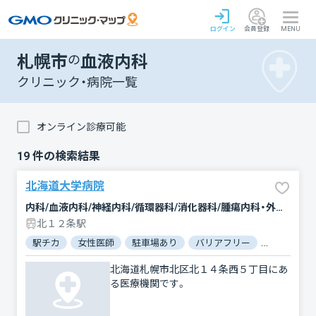
ログイン
会員登録
MENU
札幌市
の
血液内科
クリニック・病院一覧
オンライン診療可能
19
件の検索結果
北海道大学病院
内科/血液内科/神経内科/循環器科/消化器科/腫瘍内科・外科/脳神経外科/呼吸器外科/乳腺外科/整形外科/形成外科/小児科/小児外科/産科/婦人科/眼科/耳鼻咽喉科/皮膚科/泌尿器科/精神科・神経科/歯科/矯正歯科/歯科口腔外科/小児歯科/リハビリテーション/放射線科/臨床検査・病理診断/救急科/麻酔科
北１２条駅
駅チカ
女性医師
駐車場あり
バリアフリー
対応言語：
北海道札幌市北区北１４条西５丁目にあ
る医療機関です。