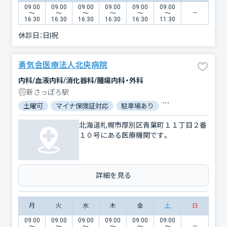
09:00
09:00
09:00
09:00
09:00
09:00
〜
〜
〜
〜
〜
〜
16:30
16:30
16:30
16:30
16:30
11:30
休診日：
日|祝
勇気会医療法人北央病院
内科/血液内科/消化器科/腫瘍内科・外科
新さっぽろ駅
土曜可
マイナ保険証対応
駐車場あり
バリアフリー
北海道札幌市厚別区青葉町１１丁目２番
１０号にある医療機関です。
詳細を見る
月
火
水
木
金
土
日
09:00
09:00
09:00
09:00
09:00
09:00
〜
〜
〜
〜
〜
〜