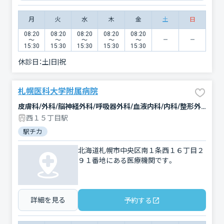
月
火
水
木
金
土
日
08:20
08:20
08:20
08:20
08:20
〜
〜
〜
〜
〜
15:30
15:30
15:30
15:30
15:30
休診日：
土|日|祝
札幌医科大学附属病院
皮膚科/外科/脳神経外科/呼吸器外科/血液内科/内科/整形外科/乳腺外科/リハビリテーション/耳鼻咽喉科/歯科口腔外科/精神科・神経科/救急科/神経内科/婦人科/泌尿器科/放射線科/産科/消化器科/小児科/眼科/心臓血管外科/形成外科/麻酔科/循環器科/呼吸器内科
西１５丁目駅
駅チカ
北海道札幌市中央区南１条西１６丁目２
９１番地にある医療機関です。
詳細を見る
予約する