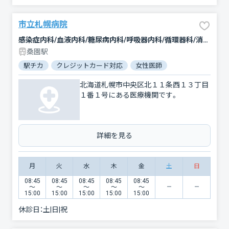
市立札幌病院
感染症内科/血液内科/糖尿病内科/呼吸器内科/循環器科/消化器科/腎臓内科・外科/神経内科/緩和ケア/外科/脳神経外科/呼吸器外科/心臓血管外科/乳腺外科/人工透析/整形外科/形成外科/小児科/新生児科/産婦人科/眼科/耳鼻咽喉科/皮膚科/泌尿器科/精神科・神経科/歯科口腔外科/リウマチ科/リハビリテーション/放射線科/臨床検査・病理診断/救急科/麻酔科
桑園駅
駅チカ
クレジットカード対応
女性医師
駐車場あり
バ
北海道札幌市中央区北１１条西１３丁目
１番１号にある医療機関です。
詳細を見る
月
火
水
木
金
土
日
08:45
08:45
08:45
08:45
08:45
〜
〜
〜
〜
〜
15:00
15:00
15:00
15:00
15:00
休診日：
土|日|祝