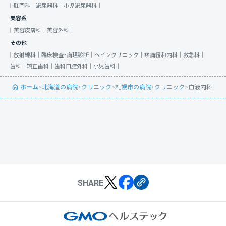
肛門科｜
泌尿器科｜
小児泌尿器科｜
美容系
美容皮膚科｜
美容外科｜
その他
放射線科｜
臨床検査・病理診断｜
ペインクリニック｜
疼痛緩和内科｜
救急科｜
歯科｜
矯正歯科｜
歯科口腔外科｜
小児歯科｜
ホーム
>
北海道の病院・クリニック
>
札幌市の病院・クリニック
>
血液内科
SHARE