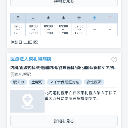
詳細を見る
月
火
水
木
金
土
日
09:00
09:00
09:00
09:00
09:00
〜
〜
〜
〜
〜
17:00
17:00
17:00
17:00
17:00
休診日：
土|日|祝
医療法人東札幌病院
内科/血液内科/呼吸器内科/循環器科/消化器科/緩和ケア/外科/乳腺外科/整形外科/心療内科/歯科/歯科口腔外科/放射線科/麻酔科
東札幌駅
駅チカ
土曜可
マイナ保険証対応
女性医師
北海道札幌市白石区東札幌３条３丁目７
番３５号にある医療機関です。
詳細を見る