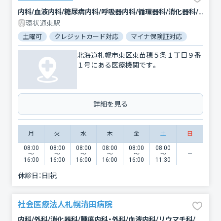
内科/血液内科/糖尿病内科/呼吸器内科/循環器科/消化器科/人工透析/外科/呼吸器外科/心臓血管外科/乳腺外科/肛門科/整形外科/婦人科/眼科/泌尿器科/精神科・神経科/リウマチ科/リハビリテーション/放射線科/臨床検査・病理診断/救急科/麻酔科
環状通東駅
土曜可
クレジットカード対応
マイナ保険証対応
女性医師
北海道札幌市東区東苗穂５条１丁目９番
１号にある医療機関です。
詳細を見る
月
火
水
木
金
土
日
08:00
08:00
08:00
08:00
08:00
08:00
〜
〜
〜
〜
〜
〜
16:00
16:00
16:00
16:00
16:00
11:30
休診日：
日|祝
社会医療法人札幌清田病院
内科/外科/消化器科/腫瘍内科・外科/血液内科/リウマチ科/循環器科/呼吸器内科/肛門科/緩和ケア/リハビリテーション/麻酔科