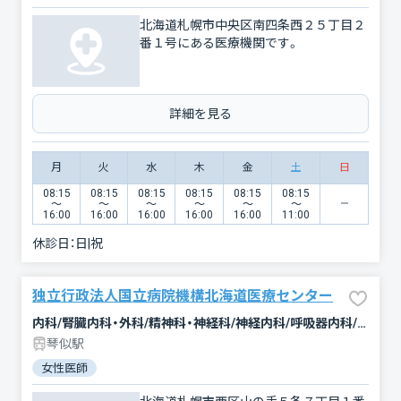
北海道札幌市中央区南四条西２５丁目２
番１号にある医療機関です。
詳細を見る
月
火
水
木
金
土
日
08:15
08:15
08:15
08:15
08:15
08:15
〜
〜
〜
〜
〜
〜
16:00
16:00
16:00
16:00
16:00
11:00
休診日：
日|祝
独立行政法人国立病院機構北海道医療センター
内科/腎臓内科・外科/精神科・神経科/神経内科/呼吸器内科/消化器科/循環器科/アレルギー科/リウマチ科/血液内科/小児科/外科/整形外科/脳神経外科/呼吸器外科/心臓血管外科/小児外科/皮膚科/形成外科/泌尿器科/婦人科/眼科/耳鼻咽喉科/リハビリテーション/放射線科/麻酔科/救急科/総合診療科/臨床検査・病理診断/歯科/緩和ケア
琴似駅
女性医師