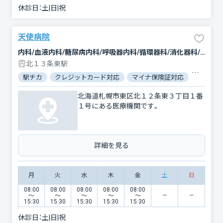
休診日：
土|日|祝
天使病院
内科/血液内科/糖尿病内科/呼吸器内科/循環器科/消化器科/腎臓内科・外科/外科/乳腺外科/整形外科/小児科/小児外科/産婦人科/眼科/耳鼻咽喉科/精神科・神経科/放射線科/麻酔科
北１３条東駅
駅チカ
クレジットカード対応
マイナ保険証対応
女性医師
北海道札幌市東区北１２条東３丁目１番
１号にある医療機関です。
詳細を見る
月
火
水
木
金
土
日
08:00
08:00
08:00
08:00
08:00
〜
〜
〜
〜
〜
15:30
15:30
15:30
15:30
15:30
休診日：
土|日|祝