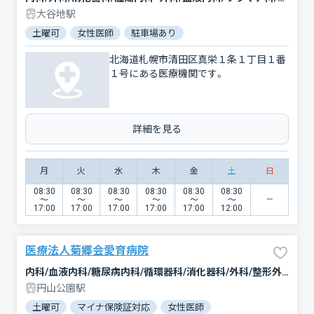
大谷地駅
土曜可
女性医師
駐車場あり
北海道札幌市清田区真栄１条１丁目１番
１号にある医療機関です。
詳細を見る
月
火
水
木
金
土
日
08:30
08:30
08:30
08:30
08:30
08:30
〜
〜
〜
〜
〜
〜
17:00
17:00
17:00
17:00
17:00
12:00
医療法人菊郷会愛育病院
内科/血液内科/糖尿病内科/循環器科/消化器科/外科/整形外科/小児科/リハビリテーション/麻酔科
円山公園駅
土曜可
マイナ保険証対応
女性医師