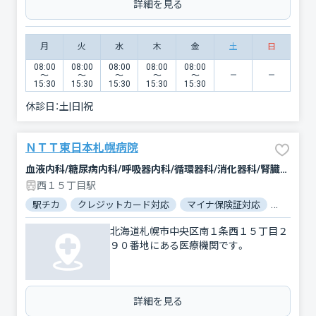
詳細を見る
月
火
水
木
金
土
日
08:00
08:00
08:00
08:00
08:00
〜
〜
〜
〜
〜
15:30
15:30
15:30
15:30
15:30
休診日：
土|日|祝
ＮＴＴ東日本札幌病院
血液内科/糖尿病内科/呼吸器内科/循環器科/消化器科/腎臓内科・外科/人工透析/外科/呼吸器外科/心臓血管外科/整形外科/小児科/産婦人科/眼科/耳鼻咽喉科/皮膚科/泌尿器科/精神科・神経科/リウマチ科/放射線科/臨床検査・病理診断/麻酔科
西１５丁目駅
駅チカ
クレジットカード対応
マイナ保険証対応
女性医師
北海道札幌市中央区南１条西１５丁目２
９０番地にある医療機関です。
詳細を見る