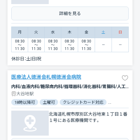
詳細を見る
月
火
水
木
金
土
日
08:30
08:30
08:30
08:30
08:30
〜
〜
〜
〜
〜
11:30
11:30
11:30
11:30
11:30
休診日：
土|日|祝
医療法人徳洲会札幌徳洲会病院
内科/血液内科/糖尿病内科/循環器科/消化器科/胃腸科/人工透析/外科/脳神経外科/心臓血管外科/乳腺外科/肛門科/整形外科/形成外科/小児科/産婦人科/産科/婦人科/眼科/耳鼻咽喉科/皮膚科/泌尿器科/歯科/歯科口腔外科/リハビリテーション/放射線科/臨床検査・病理診断/救急科/麻酔科
大谷地駅
18時以降可
土曜可
クレジットカード対応
マイナ保険証対
北海道札幌市厚別区大谷地東１丁目１番
１号にある医療機関です。