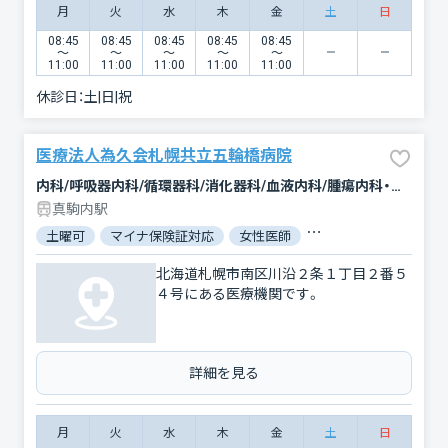
月
火
水
木
金
土
日
08:45
08:45
08:45
08:45
08:45
〜
〜
〜
〜
〜
11:00
11:00
11:00
11:00
11:00
休診日：
土|日|祝
医療法人為久会札幌共立五輪橋病院
内科/呼吸器内科/循環器科/消化器科/血液内科/腫瘍内科・外科/糖尿病内科/腎臓内科・外科/アレルギー科/呼吸器外科/乳腺外科
真駒内駅
土曜可
マイナ保険証対応
女性医師
対応言語：英語
対
北海道札幌市南区川沿２条１丁目２番５
４号にある医療機関です。
詳細を見る
月
火
水
木
金
土
日