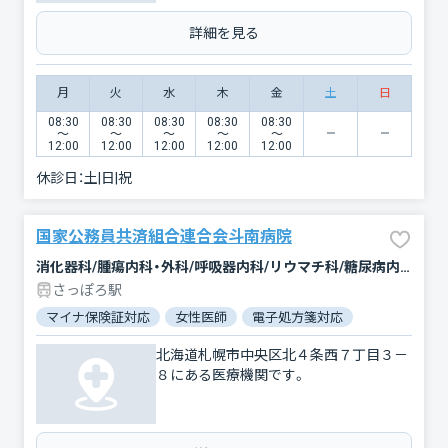
詳細を見る
月
火
水
木
金
土
日
08:30
08:30
08:30
08:30
08:30
〜
〜
〜
〜
〜
12:00
12:00
12:00
12:00
12:00
休診日：
土|日|祝
国家公務員共済組合連合会斗南病院
消化器科/腫瘍内科・外科/呼吸器内科/リウマチ科/糖尿病内科/循環器科/血液内科/内科/精神科・神経科/緩和ケア/呼吸器外科/外科/乳腺外科/心臓血管外科/整形外科/形成外科/皮膚科/泌尿器科/婦人科/眼科/耳鼻咽喉科/麻酔科/放射線科/リハビリテーション/臨床検査・病理診断/救急科
さっぽろ駅
マイナ保険証対応
女性医師
電子処方箋対応
北海道札幌市中央区北４条西７丁目３－
８にある医療機関です。