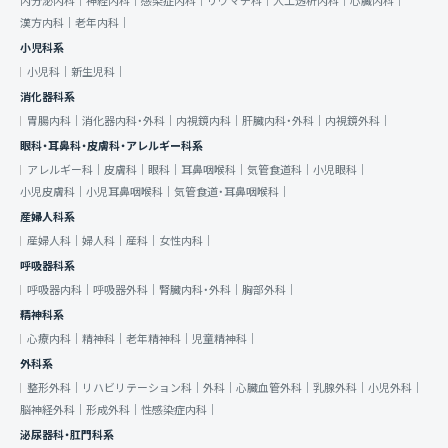
内分泌内科｜
神経内科｜
感染症内科｜
リウマチ科｜
人工透析内科｜
心臓内科｜
漢方内科｜
老年内科｜
小児科系
小児科｜
新生児科｜
消化器科系
胃腸内科｜
消化器内科・外科｜
内視鏡内科｜
肝臓内科・外科｜
内視鏡外科｜
眼科・耳鼻科・皮膚科・アレルギー科系
アレルギー科｜
皮膚科｜
眼科｜
耳鼻咽喉科｜
気管食道科｜
小児眼科｜
小児皮膚科｜
小児耳鼻咽喉科｜
気管食道・耳鼻咽喉科｜
産婦人科系
産婦人科｜
婦人科｜
産科｜
女性内科｜
呼吸器科系
呼吸器内科｜
呼吸器外科｜
腎臓内科・外科｜
胸部外科｜
精神科系
心療内科｜
精神科｜
老年精神科｜
児童精神科｜
外科系
整形外科｜
リハビリテーション科｜
外科｜
心臓血管外科｜
乳腺外科｜
小児外科｜
脳神経外科｜
形成外科｜
性感染症内科｜
泌尿器科・肛門科系