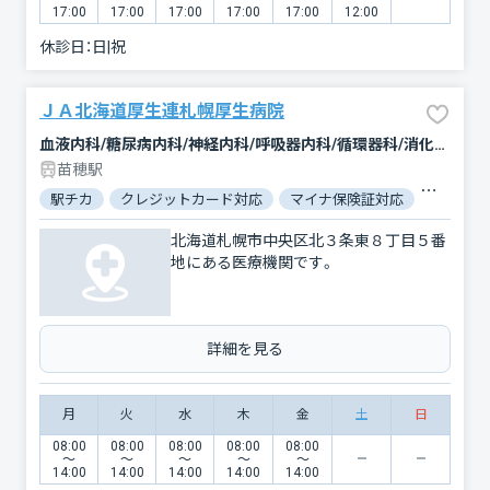
17:00
17:00
17:00
17:00
17:00
12:00
休診日：
日|祝
ＪＡ北海道厚生連札幌厚生病院
血液内科/糖尿病内科/神経内科/呼吸器内科/循環器科/消化器科/腎臓内科・外科/緩和ケア/外科/心臓血管外科/整形外科/小児科/婦人科/眼科/耳鼻咽喉科/皮膚科/泌尿器科/精神科・神経科/リウマチ科/リハビリテーション/放射線科/臨床検査・病理診断/麻酔科
苗穂駅
駅チカ
クレジットカード対応
マイナ保険証対応
女性医師
北海道札幌市中央区北３条東８丁目５番
地にある医療機関です。
詳細を見る
月
火
水
木
金
土
日
08:00
08:00
08:00
08:00
08:00
〜
〜
〜
〜
〜
14:00
14:00
14:00
14:00
14:00