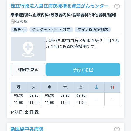
独立行政法人国立病院機構北海道がんセンター
感染症内科/血液内科/呼吸器内科/循環器科/消化器科/緩和ケア/脳神経外科/呼吸器外科/心臓血管外科/乳腺外科/整形外科/形成外科/婦人科/眼科/外科/皮膚科/泌尿器科/精神科・神経科/歯科口腔外科/リハビリテーション/放射線科/臨床検査・病理診断/麻酔科
菊水駅
駅チカ
クレジットカード対応
マイナ保険証対応
女性医師
北海道札幌市白石区菊水４条２丁目３番
５４号にある医療機関です。
詳細を見る
予約する
月
火
水
木
金
土
日
08:30
08:30
08:30
08:30
08:30
〜
〜
〜
〜
〜
11:00
11:00
11:00
11:00
11:00
休診日：
土|日|祝
勤医協中央病院