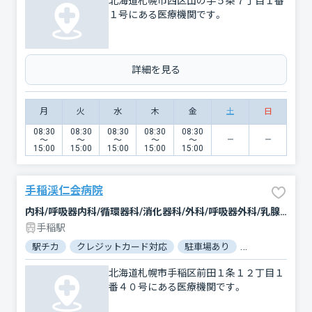
北海道札幌市西区山の手５条７丁目１番
１号にある医療機関です。
詳細を見る
月
火
水
木
金
土
日
08:30
08:30
08:30
08:30
08:30
〜
〜
〜
〜
〜
15:00
15:00
15:00
15:00
15:00
手稲渓仁会病院
内科/呼吸器内科/循環器科/消化器科/外科/呼吸器外科/乳腺外科/心臓血管外科/整形外科/脳神経外科/形成外科/リウマチ科/小児科/皮膚科/泌尿器科/産科/婦人科/眼科/耳鼻咽喉科/リハビリテーション/麻酔科/歯科口腔外科/小児歯科/血液内科/腎臓内科・外科/神経内科/放射線科/臨床検査・病理診断/救急科/腫瘍内科・外科
手稲駅
駅チカ
クレジットカード対応
駐車場あり
バリアフリー
北海道札幌市手稲区前田１条１２丁目１
番４０号にある医療機関です。