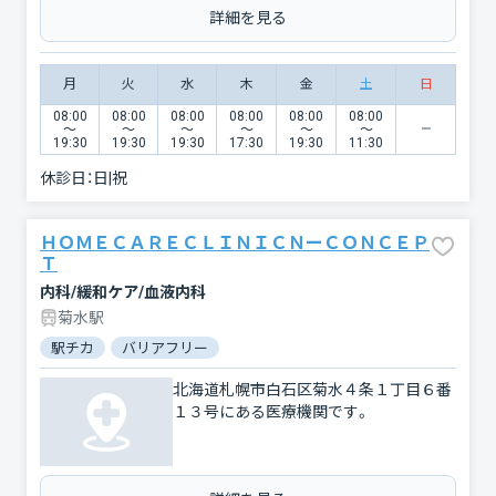
詳細を見る
月
火
水
木
金
土
日
08:00
08:00
08:00
08:00
08:00
08:00
〜
〜
〜
〜
〜
〜
19:30
19:30
19:30
17:30
19:30
11:30
休診日：
日|祝
ＨＯＭＥＣＡＲＥＣＬＩＮＩＣＮーＣＯＮＣＥＰ
Ｔ
内科/緩和ケア/血液内科
菊水駅
駅チカ
バリアフリー
北海道札幌市白石区菊水４条１丁目６番
１３号にある医療機関です。