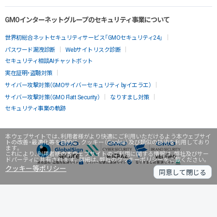
GMOインターネットグループのセキュリティ事業について
世界初総合ネットセキュリティサービス「GMOセキュリティ24」
パスワード漏洩診断
Webサイトリスク診断
セキュリティ相談AIチャットボット
実在証明・盗聴対策
サイバー攻撃対策（GMOサイバーセキュリティ byイエラエ）
サイバー攻撃対策（GMO Flatt Security）
なりすまし対策
セキュリティ事業の軌跡
本ウェブサイトでは、利用者様がより快適にご利用いただけるよう本ウェブサイ
トの改善・最適化等を目的に、クッキー（Cookie）及び類似の技術を利用しており
ます。
これにより、利用者様の本ウェブサイトのご利用に関する情報は、弊社及びサー
ドパーティに共有されます。詳細は、弊社のクッキーポリシーをご覧ください。
クッキー等ポリシー
同意して閉じる