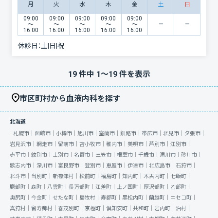
月
火
水
木
金
土
日
09:00
09:00
09:00
09:00
09:00
〜
〜
〜
〜
〜
16:00
16:00
16:00
16:00
16:00
休診日：
土|日|祝
19
件中
1
〜
19
件を表示
市区町村から血液内科を探す
北海道
札幌市｜
函館市｜
小樽市｜
旭川市｜
室蘭市｜
釧路市｜
帯広市｜
北見市｜
夕張市｜
岩見沢市｜
網走市｜
留萌市｜
苫小牧市｜
稚内市｜
美唄市｜
芦別市｜
江別市｜
赤平市｜
紋別市｜
士別市｜
名寄市｜
三笠市｜
根室市｜
千歳市｜
滝川市｜
砂川市｜
歌志内市｜
深川市｜
富良野市｜
登別市｜
恵庭市｜
伊達市｜
北広島市｜
石狩市｜
北斗市｜
当別町｜
新篠津村｜
松前町｜
福島町｜
知内町｜
木古内町｜
七飯町｜
鹿部町｜
森町｜
八雲町｜
長万部町｜
江差町｜
上ノ国町｜
厚沢部町｜
乙部町｜
奥尻町｜
今金町｜
せたな町｜
島牧村｜
寿都町｜
黒松内町｜
蘭越町｜
ニセコ町｜
真狩村｜
留寿都村｜
喜茂別町｜
京極町｜
倶知安町｜
共和町｜
岩内町｜
泊村｜