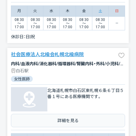
月
火
水
木
金
土
日
08:30
08:30
08:30
08:30
08:30
08:30
〜
〜
〜
〜
〜
〜
17:00
17:00
17:00
17:00
17:00
17:00
休診日：
日|祝
社会医療法人北楡会札幌北楡病院
内科/血液内科/消化器科/循環器科/腎臓内科・外科/小児科/糖尿病内科/外科/泌尿器科/整形外科/麻酔科/歯科/放射線科/肛門科
白石駅
女性医師
北海道札幌市白石区東札幌６条６丁目５
番１号にある医療機関です。
詳細を見る