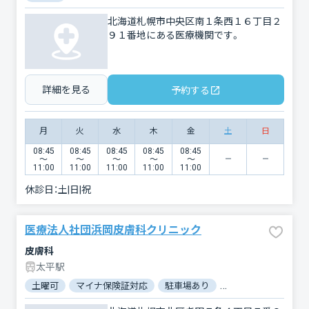
北海道札幌市中央区南１条西１６丁目２
９１番地にある医療機関です。
詳細を見る
予約する
月
火
水
木
金
土
日
08:45
08:45
08:45
08:45
08:45
〜
〜
〜
〜
〜
11:00
11:00
11:00
11:00
11:00
休診日：
土|日|祝
医療法人社団浜岡皮膚科クリニック
皮膚科
太平駅
土曜可
マイナ保険証対応
駐車場あり
バリアフリー