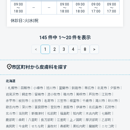
09:00
09:00
09:00
09:00
09:00
〜
〜
〜
〜
〜
18:00
18:00
18:00
17:00
17:00
休診日：
火|水|祝
145
件中
1
〜
20
件を表示
...
<
1
2
3
4
8
>
市区町村から皮膚科を探す
北海道
札幌市｜
函館市｜
小樽市｜
旭川市｜
室蘭市｜
釧路市｜
帯広市｜
北見市｜
夕張市｜
岩見沢市｜
網走市｜
留萌市｜
苫小牧市｜
稚内市｜
美唄市｜
芦別市｜
江別市｜
赤平市｜
紋別市｜
士別市｜
名寄市｜
三笠市｜
根室市｜
千歳市｜
滝川市｜
砂川市｜
歌志内市｜
深川市｜
富良野市｜
登別市｜
恵庭市｜
伊達市｜
北広島市｜
石狩市｜
北斗市｜
当別町｜
新篠津村｜
松前町｜
福島町｜
知内町｜
木古内町｜
七飯町｜
鹿部町｜
森町｜
八雲町｜
長万部町｜
江差町｜
上ノ国町｜
厚沢部町｜
乙部町｜
奥尻町｜
今金町｜
せたな町｜
島牧村｜
寿都町｜
黒松内町｜
蘭越町｜
ニセコ町｜