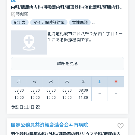
内科/糖尿病内科/呼吸器内科/循環器科/消化器科/腎臓内科・外科/腫瘍内科・外科/外科/乳腺外科/肛門科/整形外科/皮膚科/泌尿器科/リハビリテーション/放射線科/麻酔科
琴似駅
駅チカ
マイナ保険証対応
女性医師
電子処方箋対応
北海道札幌市西区八軒２条西１丁目１－
１にある医療機関です。
詳細を見る
月
火
水
木
金
土
日
08:30
08:30
08:30
08:30
08:30
〜
〜
〜
〜
〜
15:00
15:00
15:00
15:00
11:30
休診日：
土|日|祝
国家公務員共済組合連合会斗南病院
消化器科/腫瘍内科・外科/呼吸器内科/リウマチ科/糖尿病内科/循環器科/血液内科/内科/精神科・神経科/緩和ケア/呼吸器外科/外科/乳腺外科/心臓血管外科/整形外科/形成外科/皮膚科/泌尿器科/婦人科/眼科/耳鼻咽喉科/麻酔科/放射線科/リハビリテーション/臨床検査・病理診断/救急科