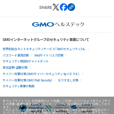
SHARE
GMOインターネットグループのセキュリティ事業について
世界初総合ネットセキュリティサービス「GMOセキュリティ24」
パスワード漏洩診断
Webサイトリスク診断
セキュリティ相談AIチャットボット
実在証明・盗聴対策
サイバー攻撃対策（GMOサイバーセキュリティ byイエラエ）
サイバー攻撃対策（GMO Flatt Security）
なりすまし対策
セキュリティ事業の軌跡
本ウェブサイトでは、利用者様がより快適にご利用いただけるよう本ウェブサイ
トの改善・最適化等を目的に、クッキー（Cookie）及び類似の技術を利用しており
ます。
これにより、利用者様の本ウェブサイトのご利用に関する情報は、弊社及びサー
ドパーティに共有されます。詳細は、弊社のクッキーポリシーをご覧ください。