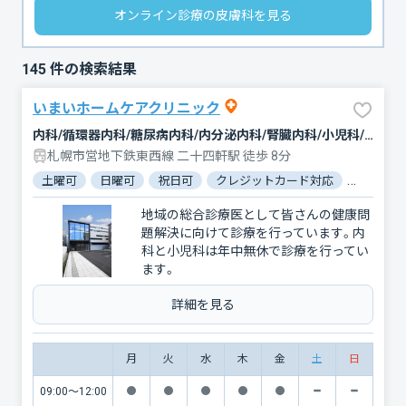
オンライン診療の皮膚科を見る
145
件の検索結果
いまいホームケアクリニック
内科/循環器内科/糖尿病内科/内分泌内科/腎臓内科/小児科/皮膚科/脳神経外科/脂質代謝内科/老年内科/内科（循環器）/内科（感染症）/小児皮膚科
札幌市営地下鉄東西線 二十四軒駅 徒歩 8分
土曜可
日曜可
祝日可
クレジットカード対応
マイナ保
地域の総合診療医として皆さんの健康問
題解決に向けて診療を行っています。内
科と小児科は年中無休で診療を行ってい
ます。
詳細を見る
月
火
水
木
金
土
日
09:00〜12:00