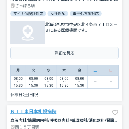
さっぽろ駅
マイナ保険証対応
女性医師
電子処方箋対応
北海道札幌市中央区北４条西７丁目３－
８にある医療機関です。
詳細を見る
月
火
水
木
金
土
日
08:00
08:00
08:00
08:00
08:00
〜
〜
〜
〜
〜
15:30
15:30
15:30
15:30
15:30
休診日：
土|日|祝
ＮＴＴ東日本札幌病院
血液内科/糖尿病内科/呼吸器内科/循環器科/消化器科/腎臓内科・外科/人工透析/外科/呼吸器外科/心臓血管外科/整形外科/小児科/産婦人科/眼科/耳鼻咽喉科/皮膚科/泌尿器科/精神科・神経科/リウマチ科/放射線科/臨床検査・病理診断/麻酔科
西１５丁目駅