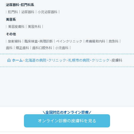
泌尿器科・肛門科系
肛門科｜
泌尿器科｜
小児泌尿器科｜
美容系
美容皮膚科｜
美容外科｜
その他
放射線科｜
臨床検査・病理診断｜
ペインクリニック｜
疼痛緩和内科｜
救急科｜
歯科｜
矯正歯科｜
歯科口腔外科｜
小児歯科｜
ホーム
>
北海道の病院・クリニック
>
札幌市の病院・クリニック
>
皮膚科
全国対応のオンライン診療
オンライン診療の皮膚科を見る