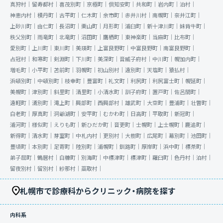
真狩村｜
留寿都村｜
喜茂別町｜
京極町｜
倶知安町｜
共和町｜
岩内町｜
泊村｜
神恵内村｜
積丹町｜
古平町｜
仁木町｜
余市町｜
赤井川村｜
南幌町｜
奈井江町｜
上砂川町｜
由仁町｜
長沼町｜
栗山町｜
月形町｜
浦臼町｜
新十津川町｜
妹背牛町｜
秩父別町｜
雨竜町｜
北竜町｜
沼田町｜
鷹栖町｜
東神楽町｜
当麻町｜
比布町｜
愛別町｜
上川町｜
東川町｜
美瑛町｜
上富良野町｜
中富良野町｜
南富良野町｜
占冠村｜
和寒町｜
剣淵町｜
下川町｜
美深町｜
音威子府村｜
中川町｜
幌加内町｜
増毛町｜
小平町｜
苫前町｜
羽幌町｜
初山別村｜
遠別町｜
天塩町｜
猿払村｜
浜頓別町｜
中頓別町｜
枝幸町｜
豊富町｜
礼文町｜
利尻町｜
利尻富士町｜
幌延町｜
美幌町｜
津別町｜
斜里町｜
清里町｜
小清水町｜
訓子府町｜
置戸町｜
佐呂間町｜
遠軽町｜
湧別町｜
滝上町｜
興部町｜
西興部村｜
雄武町｜
大空町｜
豊浦町｜
壮瞥町｜
白老町｜
厚真町｜
洞爺湖町｜
安平町｜
むかわ町｜
日高町｜
平取町｜
新冠町｜
浦河町｜
様似町｜
えりも町｜
新ひだか町｜
音更町｜
士幌町｜
上士幌町｜
鹿追町｜
新得町｜
清水町｜
芽室町｜
中札内村｜
更別村｜
大樹町｜
広尾町｜
幕別町｜
池田町｜
豊頃町｜
本別町｜
足寄町｜
陸別町｜
浦幌町｜
釧路町｜
厚岸町｜
浜中町｜
標茶町｜
弟子屈町｜
鶴居村｜
白糠町｜
別海町｜
中標津町｜
標津町｜
羅臼町｜
色丹村｜
泊村｜
留夜別村｜
留別村｜
紗那村｜
蘂取村｜
札幌市で診療科からクリニック・病院を探す
内科系