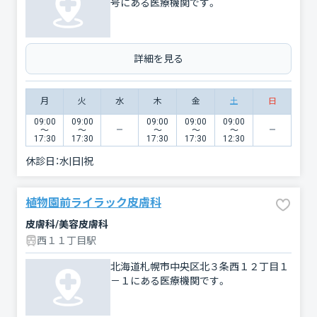
号にある医療機関です。
詳細を見る
月
火
水
木
金
土
日
09:00
09:00
09:00
09:00
09:00
〜
〜
〜
〜
〜
17:30
17:30
17:30
17:30
12:30
休診日：
水|日|祝
植物園前ライラック皮膚科
皮膚科/美容皮膚科
西１１丁目駅
北海道札幌市中央区北３条西１２丁目１
－１にある医療機関です。