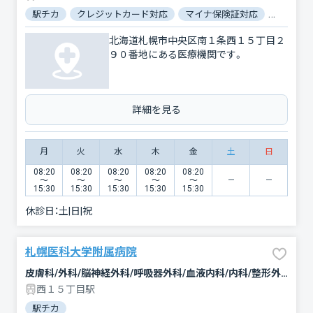
駅チカ
クレジットカード対応
マイナ保険証対応
女性医師
北海道札幌市中央区南１条西１５丁目２
９０番地にある医療機関です。
詳細を見る
月
火
水
木
金
土
日
08:20
08:20
08:20
08:20
08:20
〜
〜
〜
〜
〜
15:30
15:30
15:30
15:30
15:30
休診日：
土|日|祝
札幌医科大学附属病院
皮膚科/外科/脳神経外科/呼吸器外科/血液内科/内科/整形外科/乳腺外科/リハビリテーション/耳鼻咽喉科/歯科口腔外科/精神科・神経科/救急科/神経内科/婦人科/泌尿器科/放射線科/産科/消化器科/小児科/眼科/心臓血管外科/形成外科/麻酔科/循環器科/呼吸器内科
西１５丁目駅
駅チカ