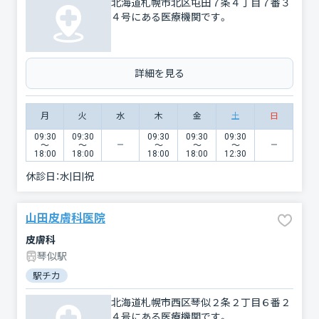
北海道札幌市北区屯田７条４丁目７番３
４号にある医療機関です。
詳細を見る
月
火
水
木
金
土
日
09:30
09:30
09:30
09:30
09:30
〜
〜
〜
〜
〜
18:00
18:00
18:00
18:00
12:30
休診日：
水|日|祝
山田皮膚科医院
皮膚科
琴似駅
駅チカ
北海道札幌市西区琴似２条２丁目６番２
４号にある医療機関です。