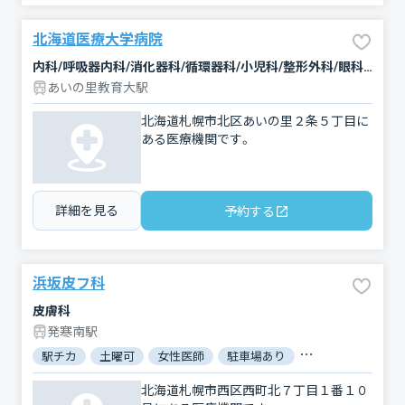
北海道医療大学病院
内科/呼吸器内科/消化器科/循環器科/小児科/整形外科/眼科/耳鼻咽喉科/皮膚科/リウマチ科/泌尿器科/リハビリテーション/歯科/小児歯科/矯正歯科/歯科口腔外科
あいの里教育大駅
北海道札幌市北区あいの里２条５丁目に
ある医療機関です。
詳細を見る
予約する
浜坂皮フ科
皮膚科
発寒南駅
駅チカ
土曜可
女性医師
駐車場あり
バリアフリー
北海道札幌市西区西町北７丁目１番１０