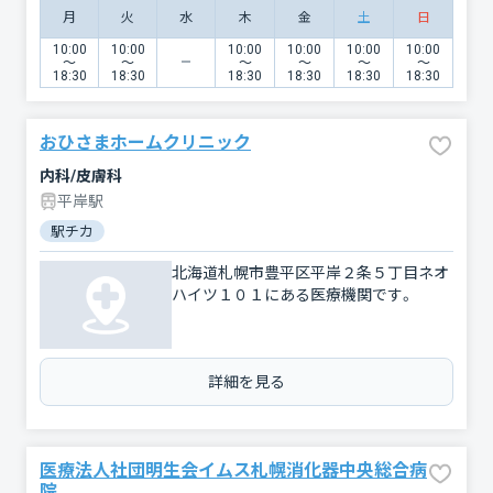
月
火
水
木
金
土
日
10:00
10:00
10:00
10:00
10:00
10:00
〜
〜
〜
〜
〜
〜
18:30
18:30
18:30
18:30
18:30
18:30
おひさまホームクリニック
内科/皮膚科
平岸駅
駅チカ
北海道札幌市豊平区平岸２条５丁目ネオ
ハイツ１０１にある医療機関です。
詳細を見る
医療法人社団明生会イムス札幌消化器中央総合病
院