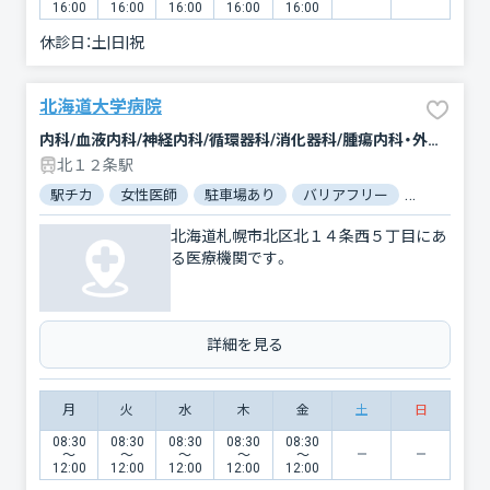
16:00
16:00
16:00
16:00
16:00
休診日：
土|日|祝
北海道大学病院
内科/血液内科/神経内科/循環器科/消化器科/腫瘍内科・外科/脳神経外科/呼吸器外科/乳腺外科/整形外科/形成外科/小児科/小児外科/産科/婦人科/眼科/耳鼻咽喉科/皮膚科/泌尿器科/精神科・神経科/歯科/矯正歯科/歯科口腔外科/小児歯科/リハビリテーション/放射線科/臨床検査・病理診断/救急科/麻酔科
北１２条駅
駅チカ
女性医師
駐車場あり
バリアフリー
対応言語：
北海道札幌市北区北１４条西５丁目にあ
る医療機関です。
詳細を見る
月
火
水
木
金
土
日
08:30
08:30
08:30
08:30
08:30
〜
〜
〜
〜
〜
12:00
12:00
12:00
12:00
12:00