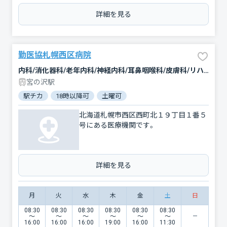
詳細を見る
勤医協札幌西区病院
内科/消化器科/老年内科/神経内科/耳鼻咽喉科/皮膚科/リハビリテーション
宮の沢駅
駅チカ
18時以降可
土曜可
北海道札幌市西区西町北１９丁目１番５
号にある医療機関です。
詳細を見る
月
火
水
木
金
土
日
08:30
08:30
08:30
08:30
08:30
08:30
〜
〜
〜
〜
〜
〜
16:00
16:00
16:00
19:00
16:00
11:30