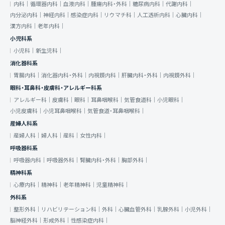
内科｜
循環器内科｜
血液内科｜
腫瘍内科・外科｜
糖尿病内科｜
代謝内科｜
内分泌内科｜
神経内科｜
感染症内科｜
リウマチ科｜
人工透析内科｜
心臓内科｜
漢方内科｜
老年内科｜
小児科系
小児科｜
新生児科｜
消化器科系
胃腸内科｜
消化器内科・外科｜
内視鏡内科｜
肝臓内科・外科｜
内視鏡外科｜
眼科・耳鼻科・皮膚科・アレルギー科系
アレルギー科｜
皮膚科｜
眼科｜
耳鼻咽喉科｜
気管食道科｜
小児眼科｜
小児皮膚科｜
小児耳鼻咽喉科｜
気管食道・耳鼻咽喉科｜
産婦人科系
産婦人科｜
婦人科｜
産科｜
女性内科｜
呼吸器科系
呼吸器内科｜
呼吸器外科｜
腎臓内科・外科｜
胸部外科｜
精神科系
心療内科｜
精神科｜
老年精神科｜
児童精神科｜
外科系
整形外科｜
リハビリテーション科｜
外科｜
心臓血管外科｜
乳腺外科｜
小児外科｜
脳神経外科｜
形成外科｜
性感染症内科｜