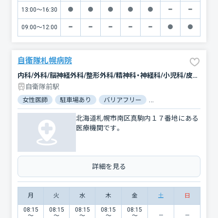
13:00〜16:30
09:00〜12:00
自衛隊札幌病院
内科/外科/脳神経外科/整形外科/精神科・神経科/小児科/皮膚科/泌尿器科/産婦人科/眼科/耳鼻咽喉科/リハビリテーション/放射線科/歯科/麻酔科/救急科
自衛隊前駅
女性医師
駐車場あり
バリアフリー
対応言語：英語
北海道札幌市南区真駒内１７番地にある
医療機関です。
詳細を見る
月
火
水
木
金
土
日
08:15
08:15
08:15
08:15
08:15
〜
〜
〜
〜
〜