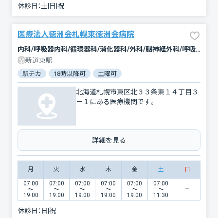
休診日：
土|日|祝
医療法人徳洲会札幌東徳洲会病院
内科/呼吸器内科/循環器科/消化器科/外科/脳神経外科/呼吸器外科/心臓血管外科/乳腺外科/肛門科/整形外科/形成外科/小児科/眼科/耳鼻咽喉科/皮膚科/泌尿器科/歯科口腔外科/リハビリテーション/放射線科/臨床検査・病理診断/救急科/麻酔科
新道東駅
駅チカ
18時以降可
土曜可
クレジットカード対応
女性
北海道札幌市東区北３３条東１４丁目３
－１にある医療機関です。
詳細を見る
月
火
水
木
金
土
日
07:00
07:00
07:00
07:00
07:00
07:00
〜
〜
〜
〜
〜
〜
19:00
19:00
19:00
19:00
19:00
11:30
休診日：
日|祝