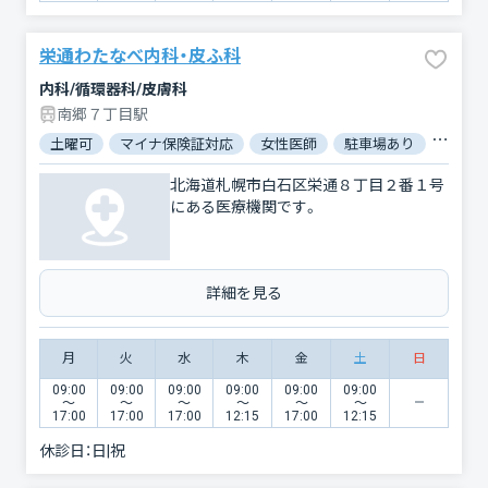
栄通わたなべ内科・皮ふ科
内科/循環器科/皮膚科
南郷７丁目駅
土曜可
マイナ保険証対応
女性医師
駐車場あり
バリア
北海道札幌市白石区栄通８丁目２番１号
にある医療機関です。
詳細を見る
月
火
水
木
金
土
日
09:00
09:00
09:00
09:00
09:00
09:00
〜
〜
〜
〜
〜
〜
17:00
17:00
17:00
12:15
17:00
12:15
休診日：
日|祝