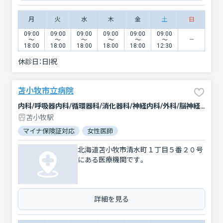
月
火
水
木
金
土
日
09:00
09:00
09:00
09:00
09:00
09:00
〜
〜
〜
〜
〜
〜
18:00
18:00
18:00
18:00
18:00
12:30
休診日：
日|祝
苫小牧市立病院
内科/呼吸器内科/循環器科/消化器科/神経内科/外科/脳神経外科/整形外科/形成外科/小児科/新生児科/産婦人科/眼科/耳鼻咽喉科/皮膚科/泌尿器科/歯科/歯科口腔外科/リハビリテーション/放射線科/臨床検査・病理診断/麻酔科
苫小牧駅
マイナ保険証対応
女性医師
北海道苫小牧市清水町１丁目５番２０号
にある医療機関です。
詳細を見る