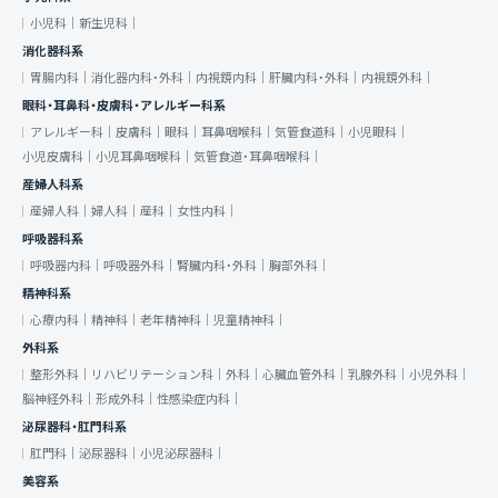
小児科｜
新生児科｜
消化器科系
胃腸内科｜
消化器内科・外科｜
内視鏡内科｜
肝臓内科・外科｜
内視鏡外科｜
眼科・耳鼻科・皮膚科・アレルギー科系
アレルギー科｜
皮膚科｜
眼科｜
耳鼻咽喉科｜
気管食道科｜
小児眼科｜
小児皮膚科｜
小児耳鼻咽喉科｜
気管食道・耳鼻咽喉科｜
産婦人科系
産婦人科｜
婦人科｜
産科｜
女性内科｜
呼吸器科系
呼吸器内科｜
呼吸器外科｜
腎臓内科・外科｜
胸部外科｜
精神科系
心療内科｜
精神科｜
老年精神科｜
児童精神科｜
外科系
整形外科｜
リハビリテーション科｜
外科｜
心臓血管外科｜
乳腺外科｜
小児外科｜
脳神経外科｜
形成外科｜
性感染症内科｜
泌尿器科・肛門科系
肛門科｜
泌尿器科｜
小児泌尿器科｜
美容系