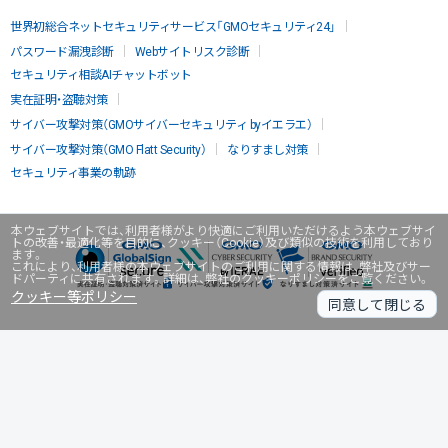
世界初総合ネットセキュリティサービス「GMOセキュリティ24」
パスワード漏洩診断
Webサイトリスク診断
セキュリティ相談AIチャットボット
実在証明・盗聴対策
サイバー攻撃対策（GMOサイバーセキュリティ byイエラエ）
サイバー攻撃対策（GMO Flatt Security）
なりすまし対策
セキュリティ事業の軌跡
本ウェブサイトでは、利用者様がより快適にご利用いただけるよう本ウェブサイ
トの改善・最適化等を目的に、クッキー（Cookie）及び類似の技術を利用しており
ます。
これにより、利用者様の本ウェブサイトのご利用に関する情報は、弊社及びサー
ドパーティに共有されます。詳細は、弊社のクッキーポリシーをご覧ください。
クッキー等ポリシー
同意して閉じる
無料診断