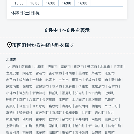
16:00
16:00
16:00
16:00
16:00
休診日：
土|日|祝
6
件中
1
〜
6
件を表示
市区町村から神経内科を探す
北海道
札幌市｜
函館市｜
小樽市｜
旭川市｜
室蘭市｜
釧路市｜
帯広市｜
北見市｜
夕張市｜
岩見沢市｜
網走市｜
留萌市｜
苫小牧市｜
稚内市｜
美唄市｜
芦別市｜
江別市｜
赤平市｜
紋別市｜
士別市｜
名寄市｜
三笠市｜
根室市｜
千歳市｜
滝川市｜
砂川市｜
歌志内市｜
深川市｜
富良野市｜
登別市｜
恵庭市｜
伊達市｜
北広島市｜
石狩市｜
北斗市｜
当別町｜
新篠津村｜
松前町｜
福島町｜
知内町｜
木古内町｜
七飯町｜
鹿部町｜
森町｜
八雲町｜
長万部町｜
江差町｜
上ノ国町｜
厚沢部町｜
乙部町｜
奥尻町｜
今金町｜
せたな町｜
島牧村｜
寿都町｜
黒松内町｜
蘭越町｜
ニセコ町｜
真狩村｜
留寿都村｜
喜茂別町｜
京極町｜
倶知安町｜
共和町｜
岩内町｜
泊村｜
神恵内村｜
積丹町｜
古平町｜
仁木町｜
余市町｜
赤井川村｜
南幌町｜
奈井江町｜
上砂川町｜
由仁町｜
長沼町｜
栗山町｜
月形町｜
浦臼町｜
新十津川町｜
妹背牛町｜
秩父別町｜
雨竜町｜
北竜町｜
沼田町｜
鷹栖町｜
東神楽町｜
当麻町｜
比布町｜