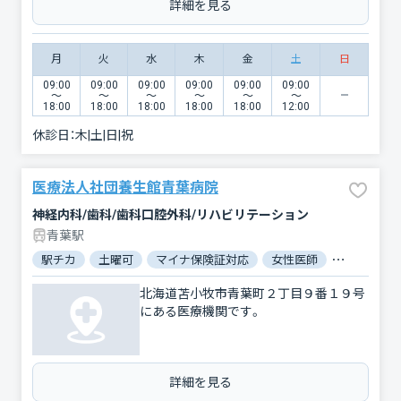
詳細を見る
月
火
水
木
金
土
日
09:00
09:00
09:00
09:00
09:00
09:00
〜
〜
〜
〜
〜
〜
18:00
18:00
18:00
18:00
18:00
12:00
休診日：
木|土|日|祝
医療法人社団養生館青葉病院
神経内科/歯科/歯科口腔外科/リハビリテーション
青葉駅
駅チカ
土曜可
マイナ保険証対応
女性医師
駐車場あり
北海道苫小牧市青葉町２丁目９番１９号
にある医療機関です。
詳細を見る