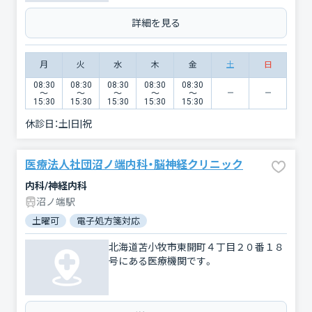
詳細を見る
月
火
水
木
金
土
日
08:30
08:30
08:30
08:30
08:30
〜
〜
〜
〜
〜
15:30
15:30
15:30
15:30
15:30
休診日：
土|日|祝
医療法人社団沼ノ端内科・脳神経クリニック
内科/神経内科
沼ノ端駅
土曜可
電子処方箋対応
北海道苫小牧市東開町４丁目２０番１８
号にある医療機関です。