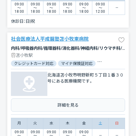
09:00
09:00
09:00
09:00
09:00
09:00
〜
〜
〜
〜
〜
〜
18:00
18:00
18:00
18:00
18:00
12:00
休診日：
日|祝
社会医療法人平成醫塾苫小牧東病院
内科/呼吸器内科/循環器科/消化器科/神経内科/リウマチ科/リハビリテーション/放射線科/ペインクリニック
苫小牧駅
クレジットカード対応
マイナ保険証対応
駐車場あり
バリ
北海道苫小牧市明野新町５丁目１番３０
号にある医療機関です。
詳細を見る
月
火
水
木
金
土
日
09:00
09:00
09:00
09:00
09:00
〜
〜
〜
〜
〜