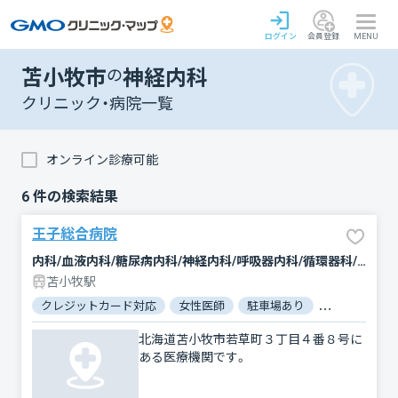
ログイン
会員登録
MENU
苫小牧市
の
神経内科
クリニック・病院一覧
オンライン診療可能
6
件の検索結果
王子総合病院
内科/血液内科/糖尿病内科/神経内科/呼吸器内科/循環器科/消化器科/外科/脳神経外科/呼吸器外科/心臓血管外科/乳腺外科/整形外科/小児科/産婦人科/眼科/耳鼻咽喉科/皮膚科/泌尿器科/精神科・神経科/歯科/歯科口腔外科/放射線科/臨床検査・病理診断/麻酔科
苫小牧駅
クレジットカード対応
女性医師
駐車場あり
バリアフリー
北海道苫小牧市若草町３丁目４番８号に
ある医療機関です。