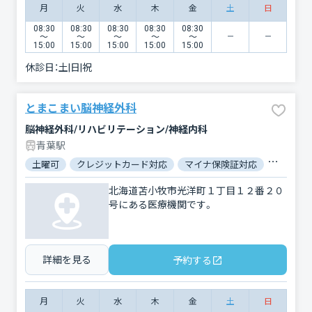
月
火
水
木
金
土
日
08:30
08:30
08:30
08:30
08:30
〜
〜
〜
〜
〜
15:00
15:00
15:00
15:00
15:00
休診日：
土|日|祝
とまこまい脳神経外科
脳神経外科/リハビリテーション/神経内科
青葉駅
土曜可
クレジットカード対応
マイナ保険証対応
駐車場あ
北海道苫小牧市光洋町１丁目１２番２０
号にある医療機関です。
詳細を見る
予約する
月
火
水
木
金
土
日