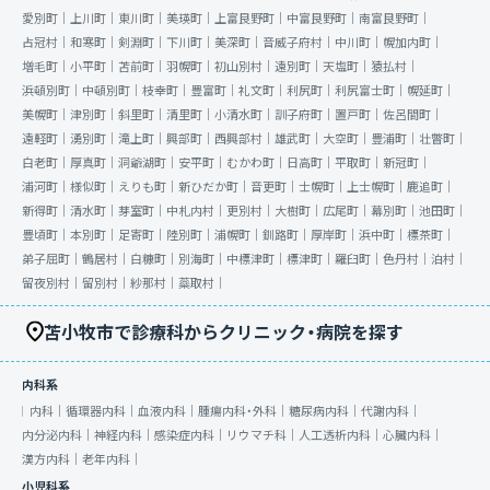
愛別町｜
上川町｜
東川町｜
美瑛町｜
上富良野町｜
中富良野町｜
南富良野町｜
占冠村｜
和寒町｜
剣淵町｜
下川町｜
美深町｜
音威子府村｜
中川町｜
幌加内町｜
増毛町｜
小平町｜
苫前町｜
羽幌町｜
初山別村｜
遠別町｜
天塩町｜
猿払村｜
浜頓別町｜
中頓別町｜
枝幸町｜
豊富町｜
礼文町｜
利尻町｜
利尻富士町｜
幌延町｜
美幌町｜
津別町｜
斜里町｜
清里町｜
小清水町｜
訓子府町｜
置戸町｜
佐呂間町｜
遠軽町｜
湧別町｜
滝上町｜
興部町｜
西興部村｜
雄武町｜
大空町｜
豊浦町｜
壮瞥町｜
白老町｜
厚真町｜
洞爺湖町｜
安平町｜
むかわ町｜
日高町｜
平取町｜
新冠町｜
浦河町｜
様似町｜
えりも町｜
新ひだか町｜
音更町｜
士幌町｜
上士幌町｜
鹿追町｜
新得町｜
清水町｜
芽室町｜
中札内村｜
更別村｜
大樹町｜
広尾町｜
幕別町｜
池田町｜
豊頃町｜
本別町｜
足寄町｜
陸別町｜
浦幌町｜
釧路町｜
厚岸町｜
浜中町｜
標茶町｜
弟子屈町｜
鶴居村｜
白糠町｜
別海町｜
中標津町｜
標津町｜
羅臼町｜
色丹村｜
泊村｜
留夜別村｜
留別村｜
紗那村｜
蘂取村｜
苫小牧市で診療科からクリニック・病院を探す
内科系
内科｜
循環器内科｜
血液内科｜
腫瘍内科・外科｜
糖尿病内科｜
代謝内科｜
内分泌内科｜
神経内科｜
感染症内科｜
リウマチ科｜
人工透析内科｜
心臓内科｜
漢方内科｜
老年内科｜
小児科系