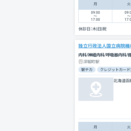
月
火
09:00
09:
〜
〜
17:00
17:
休診日：
木|日|祝
独立行政法人国立病院機
深堀町駅
駅チカ
クレジットカード
北海道函
月
火