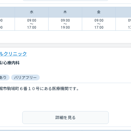
水
木
金
00
09:00
09:00
09:00
0
〜
〜
〜
00
17:00
19:00
17:00
1
ルクリニック
科/心療内科
あり
バリアフリー
館市駒場町６番１０号にある医療機関です。
詳細を見る