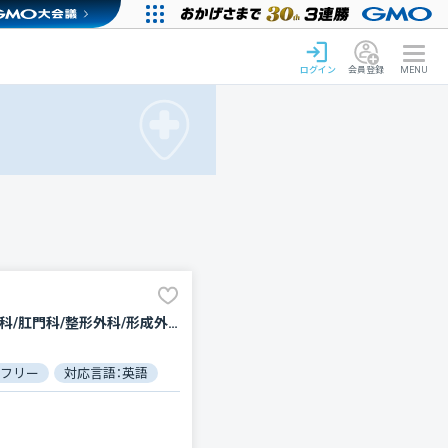
ログイン
会員登録
MENU
内科/糖尿病内科/神経内科/循環器科/消化器科/腫瘍内科・外科/外科/脳神経外科/心臓血管外科/乳腺外科/肛門科/整形外科/形成外科/小児科/産婦人科/眼科/耳鼻咽喉科/皮膚科/泌尿器科/精神科・神経科/歯科口腔外科/リハビリテーション/放射線科/臨床検査・病理診断/麻酔科
フリー
対応言語：英語