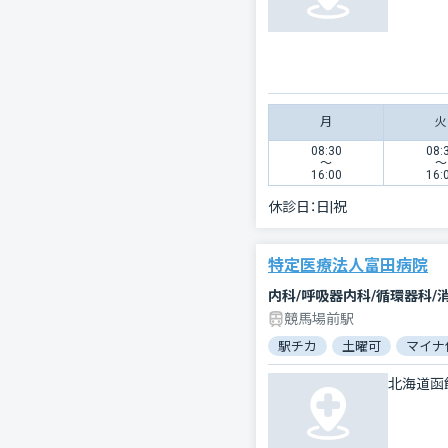
月
火
08:30
08:
〜
〜
16:00
16:
休診日：
日|祝
特定医療法人富田病院
内科/呼吸器内科/循環器科/
競馬場前駅
駅チカ
土曜可
マイナ
北海道函