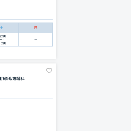
土
日
8:30
〜
1:30
射線科/麻酔科