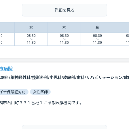
詳細を見る
水
木
金
30
08:30
08:30
08:30
0
〜
〜
〜
30
11:30
11:30
11:30
1
市病院
化器科/脳神経外科/整形外科/小児科/皮膚科/歯科/リハビリテーション/放
イナ保険証対応
女性医師
館市石川町３３１番地１にある医療機関です。