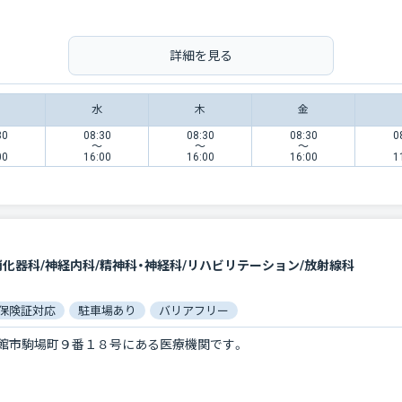
詳細を見る
水
木
金
30
08:30
08:30
08:30
0
〜
〜
〜
00
16:00
16:00
16:00
1
消化器科/神経内科/精神科・神経科/リハビリテーション/放射線科
保険証対応
駐車場あり
バリアフリー
館市駒場町９番１８号にある医療機関です。