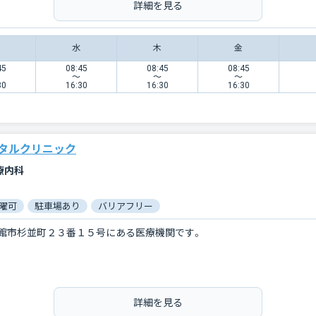
詳細を見る
水
木
金
45
08:45
08:45
08:45
〜
〜
〜
30
16:30
16:30
16:30
タルクリニック
療内科
曜可
駐車場あり
バリアフリー
館市杉並町２３番１５号にある医療機関です。
詳細を見る