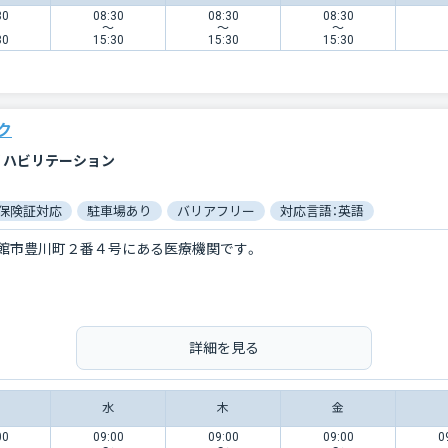
30
08:30
08:30
08:30
〜
〜
〜
30
15:30
15:30
15:30
ク
リハビリテーション
保険証対応
駐車場あり
バリアフリー
対応言語：英語
館市豊川町２番４号にある医療機関です。
詳細を見る
水
木
金
00
09:00
09:00
09:00
0