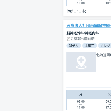
〜
〜
18:00
18:
休診日：
日|祝
医療法人社団函館脳神経
脳神経外科/神経内科
五稜郭公園前駅
駅チカ
土曜可
クレジ
北海道函
月
火
09:00
09:
〜
〜
17:00
17: