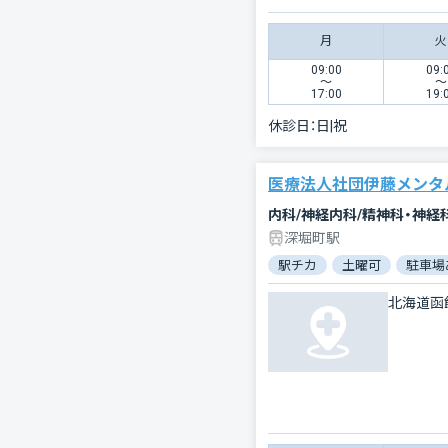
月
火
09:00
09:
〜
〜
17:00
19:
休診日：
日|祝
医療法人社団伊藤メンタ
内科/神経内科/精神科・神経
深堀町駅
駅チカ
土曜可
駐車場
北海道函