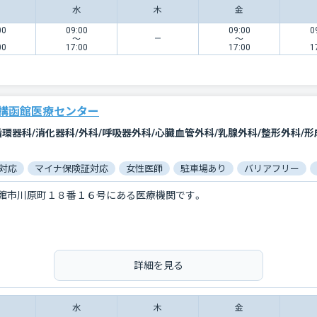
水
木
金
00
09:00
09:00
0
〜
〜
00
17:00
17:00
1
構函館医療センター
対応
マイナ保険証対応
女性医師
駐車場あり
バリアフリー
館市川原町１８番１６号にある医療機関です。
詳細を見る
水
木
金