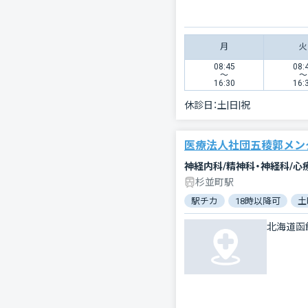
月
火
08:45
08:
〜
〜
16:30
16:
休診日：
土|日|祝
医療法人社団五稜郭メン
神経内科/精神科・神経科/心
杉並町駅
駅チカ
18時以降可
土
北海道函