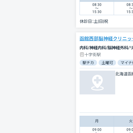
08:30
08:
〜
〜
15:30
15:
休診日：
土|日|祝
函館西部脳神経クリニッ
内科/神経内科/脳神経外科/
十字街駅
駅チカ
土曜可
マイナ
北海道函
月
火
09:00
09: