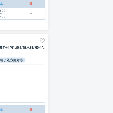
土
日
9:00
〜
7:00
内科/神経内科/呼吸器内科/循環器科/消化器科/外科/呼吸器外科/心臓血管外科/乳腺外科/整形外科/形成外科/小児科/婦人科/眼科/皮膚科/泌尿器科/精神科・神経科/歯科口腔外科/リハビリテーション/放射線科/臨床検査・病理診断/麻酔科
電子処方箋対応
土
日