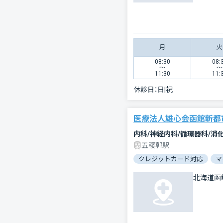
月
火
08:30
08:
〜
〜
11:30
11:
休診日：
日|祝
医療法人雄心会函館新都
内科/神経内科/循環器科/消
五稜郭駅
クレジットカード対応
マ
北海道函