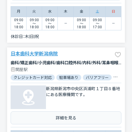
月
火
水
木
金
土
日
09:00
09:00
09:00
09:00
09:00
〜
〜
〜
〜
〜
18:00
18:00
18:00
18:00
17:00
休診日：
木|日|祝
日本歯科大学新潟病院
歯科/矯正歯科/小児歯科/歯科口腔外科/内科/外科/耳鼻咽喉科
関屋駅
クレジットカード対応
駐車場あり
バリアフリー
対応言語
新潟県新潟市中央区浜浦町１丁目８番地
にある医療機関です。
詳細を見る