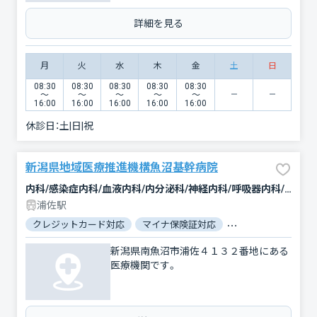
詳細を見る
月
火
水
木
金
土
日
08:30
08:30
08:30
08:30
08:30
〜
〜
〜
〜
〜
16:00
16:00
16:00
16:00
16:00
休診日：
土|日|祝
新潟県地域医療推進機構魚沼基幹病院
内科/感染症内科/血液内科/内分泌科/神経内科/呼吸器内科/循環器科/消化器科/腎臓内科・外科/外科/脳神経外科/呼吸器外科/心臓血管外科/乳腺外科/整形外科/小児科/産科/婦人科/眼科/耳鼻咽喉科/皮膚科/泌尿器科/精神科・神経科/矯正歯科/歯科口腔外科/リハビリテーション/放射線科/救急科/麻酔科
浦佐駅
クレジットカード対応
マイナ保険証対応
駐車場あり
バリ
新潟県南魚沼市浦佐４１３２番地にある
医療機関です。