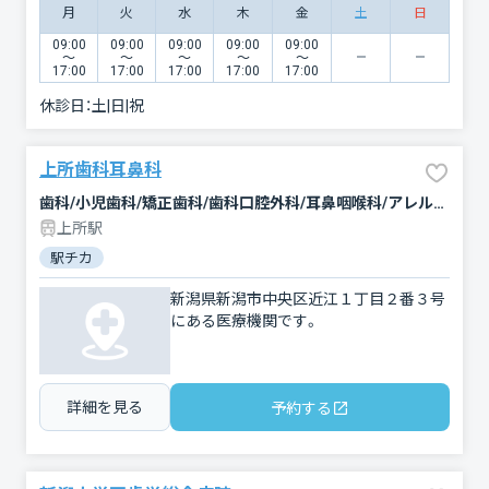
月
火
水
木
金
土
日
09:00
09:00
09:00
09:00
09:00
〜
〜
〜
〜
〜
17:00
17:00
17:00
17:00
17:00
休診日：
土|日|祝
上所歯科耳鼻科
歯科/小児歯科/矯正歯科/歯科口腔外科/耳鼻咽喉科/アレルギー科
上所駅
駅チカ
新潟県新潟市中央区近江１丁目２番３号
にある医療機関です。
詳細を見る
予約する