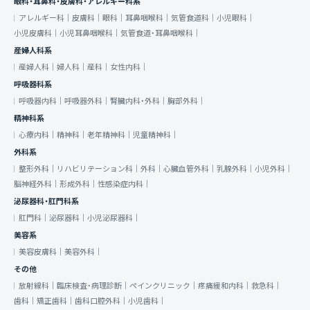
眼科・耳鼻科・皮膚科・アレルギー科系
アレルギー科｜
皮膚科｜
眼科｜
耳鼻咽喉科｜
気管食道科｜
小児眼科｜
小児皮膚科｜
小児耳鼻咽喉科｜
気管食道・耳鼻咽喉科｜
産婦人科系
産婦人科｜
婦人科｜
産科｜
女性内科｜
呼吸器科系
呼吸器内科｜
呼吸器外科｜
腎臓内科・外科｜
胸部外科｜
精神科系
心療内科｜
精神科｜
老年精神科｜
児童精神科｜
外科系
整形外科｜
リハビリテーション科｜
外科｜
心臓血管外科｜
乳腺外科｜
小児外科｜
脳神経外科｜
形成外科｜
性感染症内科｜
泌尿器科・肛門科系
肛門科｜
泌尿器科｜
小児泌尿器科｜
美容系
美容皮膚科｜
美容外科｜
その他
放射線科｜
臨床検査・病理診断｜
ペインクリニック｜
疼痛緩和内科｜
救急科｜
歯科｜
矯正歯科｜
歯科口腔外科｜
小児歯科｜