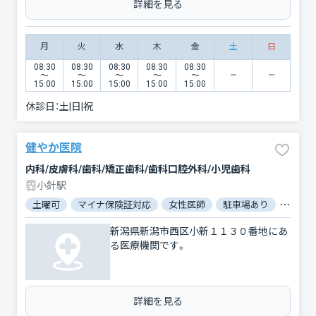
詳細を見る
月
火
水
木
金
土
日
08:30
08:30
08:30
08:30
08:30
〜
〜
〜
〜
〜
15:00
15:00
15:00
15:00
15:00
休診日：
土|日|祝
健やか医院
内科/皮膚科/歯科/矯正歯科/歯科口腔外科/小児歯科
小針駅
土曜可
マイナ保険証対応
女性医師
駐車場あり
バリア
新潟県新潟市西区小新１１３０番地にあ
る医療機関です。
詳細を見る