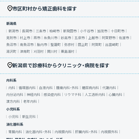
市区町村から矯正歯科を探す
新潟県
新潟市｜
長岡市｜
三条市｜
柏崎市｜
新発田市｜
小千谷市｜
加茂市｜
十日町市｜
見附市｜
村上市｜
燕市｜
糸魚川市｜
妙高市｜
五泉市｜
上越市｜
阿賀野市｜
佐渡市｜
魚沼市｜
南魚沼市｜
胎内市｜
聖籠町｜
弥彦村｜
田上町｜
阿賀町｜
出雲崎町｜
湯沢町｜
津南町｜
刈羽村｜
関川村｜
粟島浦村｜
新潟県で診療科からクリニック・病院を探す
内科系
内科｜
循環器内科｜
血液内科｜
腫瘍内科・外科｜
糖尿病内科｜
代謝内科｜
内分泌内科｜
神経内科｜
感染症内科｜
リウマチ科｜
人工透析内科｜
心臓内科｜
漢方内科｜
老年内科｜
小児科系
小児科｜
新生児科｜
消化器科系
胃腸内科｜
消化器内科・外科｜
内視鏡内科｜
肝臓内科・外科｜
内視鏡外科｜