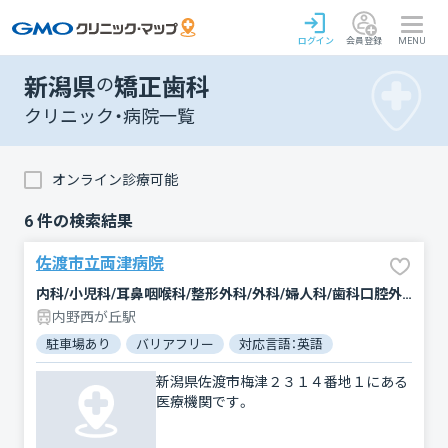
ログイン
会員登録
MENU
新潟県
の
矯正歯科
クリニック・病院一覧
オンライン診療可能
6
件の検索結果
佐渡市立両津病院
内科/小児科/耳鼻咽喉科/整形外科/外科/婦人科/歯科口腔外科/矯正歯科/産婦人科
内野西が丘駅
駐車場あり
バリアフリー
対応言語：英語
新潟県佐渡市梅津２３１４番地１にある
医療機関です。