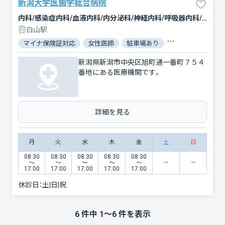
新潟大学医歯学総合病院
内科/感染症内科/血液内科/内分泌科/神経内科/呼吸器内科/循環器科/消化器科/腎臓内科・外科/肝臓内科・外科/腫瘍内科・外科/脳神経外科/呼吸器外科/心臓血管外科/乳腺外科/外科/整形外科/形成外科/美容外科/小児科/小児外科/産婦人科/眼科/耳鼻咽喉科/皮膚科/泌尿器科/精神科・神経科/心療内科/歯科/矯正歯科/歯科口腔外科/小児歯科/リハビリテーション/放射線科/臨床検査・病理診断/救急科/麻酔科
白山駅
マイナ保険証対応
女性医師
駐車場あり
バリアフリー
新潟県新潟市中央区旭町通一番町７５４
番地にある医療機関です。
詳細を見る
月
火
水
木
金
土
日
08:30
08:30
08:30
08:30
08:30
〜
〜
〜
〜
〜
17:00
17:00
17:00
17:00
17:00
休診日：
土|日|祝
6
件中
1
〜
6
件を表示