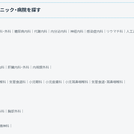
ニック・病院を探す
科・外科｜
糖尿病内科｜
代謝内科｜
内分泌内科｜
神経内科｜
感染症内科｜
リウマチ科｜
人工
内科｜
肝臓内科・外科｜
内視鏡外科｜
喉科｜
気管食道科｜
小児眼科｜
小児皮膚科｜
小児耳鼻咽喉科｜
気管食道・耳鼻咽喉科｜
外科｜
胸部外科｜
精神科｜