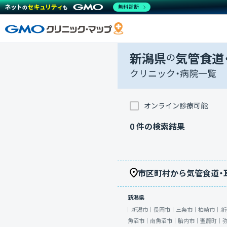
無料診断
新潟県
の
気管食道
クリニック・病院一覧
オンライン診療可能
0
件の検索結果
市区町村から気管食道・
新潟県
新潟市｜
長岡市｜
三条市｜
柏崎市｜
新
魚沼市｜
南魚沼市｜
胎内市｜
聖籠町｜