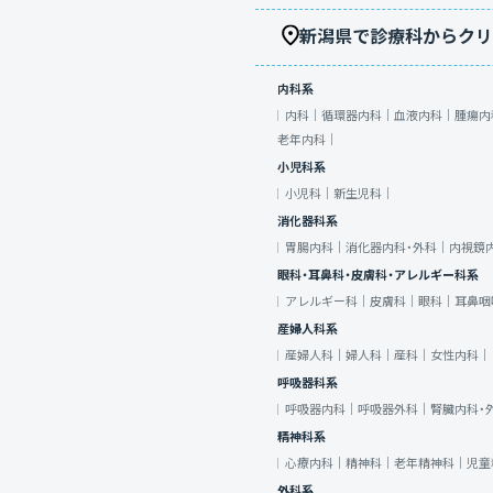
新潟県で診療科からクリ
内科系
内科｜
循環器内科｜
血液内科｜
腫瘍内
老年内科｜
小児科系
小児科｜
新生児科｜
消化器科系
胃腸内科｜
消化器内科・外科｜
内視鏡
眼科・耳鼻科・皮膚科・アレルギー科系
アレルギー科｜
皮膚科｜
眼科｜
耳鼻咽
産婦人科系
産婦人科｜
婦人科｜
産科｜
女性内科｜
呼吸器科系
呼吸器内科｜
呼吸器外科｜
腎臓内科・
精神科系
心療内科｜
精神科｜
老年精神科｜
児童
外科系