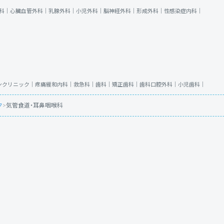
科｜
心臓血管外科｜
乳腺外科｜
小児外科｜
脳神経外科｜
形成外科｜
性感染症内科｜
ンクリニック｜
疼痛緩和内科｜
救急科｜
歯科｜
矯正歯科｜
歯科口腔外科｜
小児歯科｜
ク
>
気管食道・耳鼻咽喉科