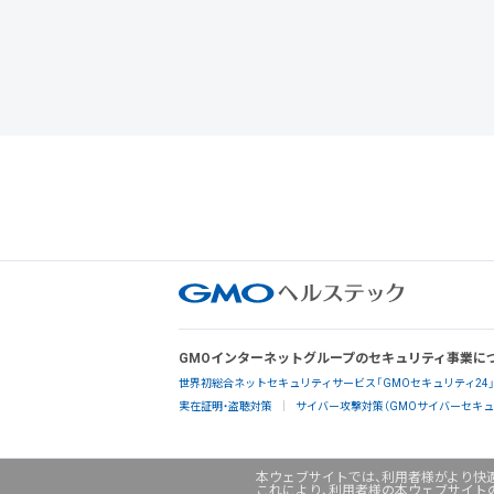
GMOインターネットグループのセキュリティ事業に
世界初総合ネットセキュリティサービス「GMOセキュリティ24
実在証明・盗聴対策
サイバー攻撃対策（GMOサイバーセキュリ
本ウェブサイトでは、利用者様がより快適
これにより、利用者様の本ウェブサイト