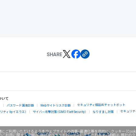
SHARE
ついて
セキュリティ相談AIチャットボット
」
パスワード漏洩診断
Webサイトリスク診断
セキュリテ
ティ byイエラエ）
サイバー攻撃対策（GMO Flatt Security）
なりすまし対策
にご利用いただけるよう本ウェブサイトの改善・最適化等を目的に、クッキー（Cook
のご利用に関する情報は、弊社及びサードパーティに共有されます。詳細は、弊社の