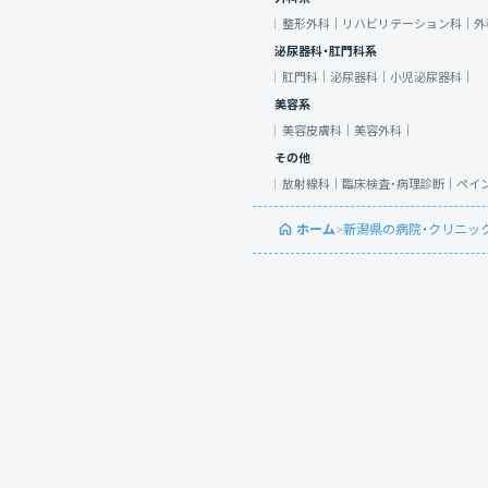
整形外科｜
リハビリテーション科｜
外
泌尿器科・肛門科系
肛門科｜
泌尿器科｜
小児泌尿器科｜
美容系
美容皮膚科｜
美容外科｜
その他
放射線科｜
臨床検査・病理診断｜
ペイ
ホーム
>
新潟県の病院・クリニッ