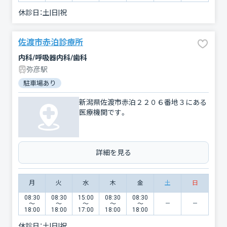
休診日：
土|日|祝
佐渡市赤泊診療所
内科/呼吸器内科/歯科
弥彦駅
駐車場あり
新潟県佐渡市赤泊２２０６番地３にある
医療機関です。
詳細を見る
月
火
水
木
金
土
日
08:30
08:30
15:00
08:30
08:30
〜
〜
〜
〜
〜
18:00
18:00
17:00
18:00
18:00
休診日：
土|日|祝