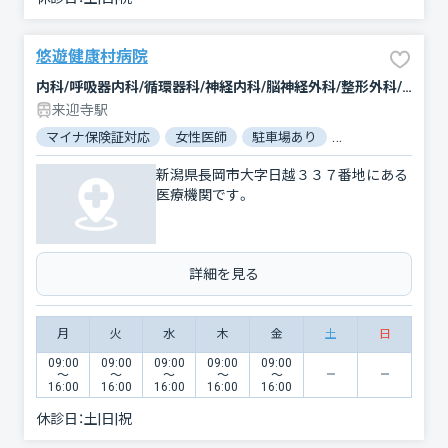
悠遊健康村病院
内科/呼吸器内科/循環器科/神経内科/脳神経外科/整形外科/形成外科/小児科/精神科・神経科/リウマチ科/リハビリテーション
来迎寺駅
マイナ保険証対応
女性医師
駐車場あり
バリアフリー
新潟県長岡市大字日越３３７番地にある
医療機関です。
詳細を見る
月
火
水
木
金
土
日
09:00
09:00
09:00
09:00
09:00
〜
〜
〜
〜
〜
16:00
16:00
16:00
16:00
16:00
休診日：
土|日|祝