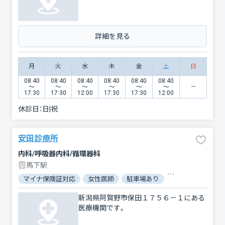
詳細を見る
月
火
水
木
金
土
日
08:40
08:40
08:40
08:40
08:40
08:40
〜
〜
〜
〜
〜
〜
17:30
17:30
12:00
17:30
17:30
12:00
休診日：
日|祝
安田診療所
内科/呼吸器内科/循環器科
馬下駅
マイナ保険証対応
女性医師
駐車場あり
バリアフリー
新潟県阿賀野市保田１７５６－１にある
医療機関です。