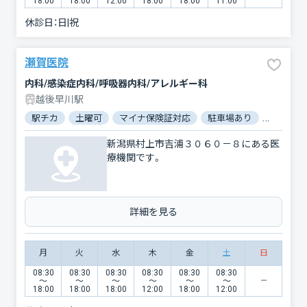
18:00
18:00
12:00
18:00
18:00
11:00
休診日：
日|祝
瀬賀医院
内科/感染症内科/呼吸器内科/アレルギー科
越後早川駅
駅チカ
土曜可
マイナ保険証対応
駐車場あり
バリアフ
新潟県村上市吉浦３０６０－８にある医
療機関です。
詳細を見る
月
火
水
木
金
土
日
08:30
08:30
08:30
08:30
08:30
08:30
〜
〜
〜
〜
〜
〜
18:00
18:00
18:00
12:00
18:00
12:00