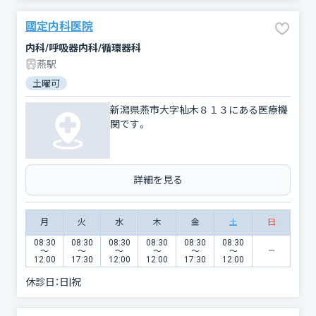
國定内科医院
内科/呼吸器内科/循環器科
燕駅
土曜可
新潟県燕市大字杣木８１３にある医療機
関です。
詳細を見る
月
火
水
木
金
土
日
08:30
08:30
08:30
08:30
08:30
08:30
〜
〜
〜
〜
〜
〜
12:00
17:30
12:00
12:00
17:30
12:00
休診日：
日|祝