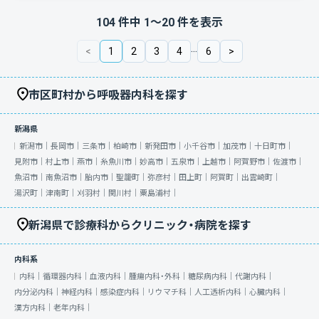
104
件中
1
〜
20
件を表示
...
<
1
2
3
4
6
>
市区町村から呼吸器内科を探す
新潟県
新潟市｜
長岡市｜
三条市｜
柏崎市｜
新発田市｜
小千谷市｜
加茂市｜
十日町市｜
見附市｜
村上市｜
燕市｜
糸魚川市｜
妙高市｜
五泉市｜
上越市｜
阿賀野市｜
佐渡市｜
魚沼市｜
南魚沼市｜
胎内市｜
聖籠町｜
弥彦村｜
田上町｜
阿賀町｜
出雲崎町｜
湯沢町｜
津南町｜
刈羽村｜
関川村｜
粟島浦村｜
新潟県で診療科からクリニック・病院を探す
内科系
内科｜
循環器内科｜
血液内科｜
腫瘍内科・外科｜
糖尿病内科｜
代謝内科｜
内分泌内科｜
神経内科｜
感染症内科｜
リウマチ科｜
人工透析内科｜
心臓内科｜
漢方内科｜
老年内科｜