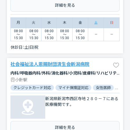
詳細を見る
月
火
水
木
金
土
日
08:00
08:00
08:00
08:00
08:00
〜
〜
〜
〜
〜
15:30
15:30
15:30
15:30
15:30
休診日：
土|日|祝
社会福祉法人恩賜財団済生会新潟病院
内科/呼吸器内科/外科/消化器科/小児科/皮膚科/リハビリテーション/救急科/血液内科/循環器科/脳神経外科/産婦人科/泌尿器科/放射線科/麻酔科/呼吸器外科/整形外科/眼科/精神科・神経科/臨床検査・病理診断/神経内科/腫瘍内科・外科/心臓血管外科/形成外科/耳鼻咽喉科/歯科口腔外科
小針駅
クレジットカード対応
マイナ保険証対応
女性医師
駐車場
新潟県新潟市西区寺地２８０－７にある
医療機関です。
詳細を見る