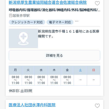
新潟県厚生農業協同組合連合会佐渡総合病院
呼吸器内科/循環器科/消化器科/神経内科/外科/脳神経外科/心臓血管外科/整形外科/形成外科/小児科/小児外科/産婦人科/眼科/耳鼻咽喉科/皮膚科/泌尿器科/精神科・神経科/歯科/歯科口腔外科/リハビリテーション/放射線科/麻酔科/血液内科/内分泌科/その他
越後赤塚駅
クレジットカード対応
電子マネー対応
マイナ保険証対応
新潟県佐渡市千種１６１番地にある医療
機関です。
詳細を見る
月
火
水
木
金
土
日
08:00
08:00
08:00
08:00
08:00
〜
〜
〜
〜
〜
11:00
11:00
11:00
11:00
11:00
休診日：
土|日|祝
医療法人社団水澤内科医院