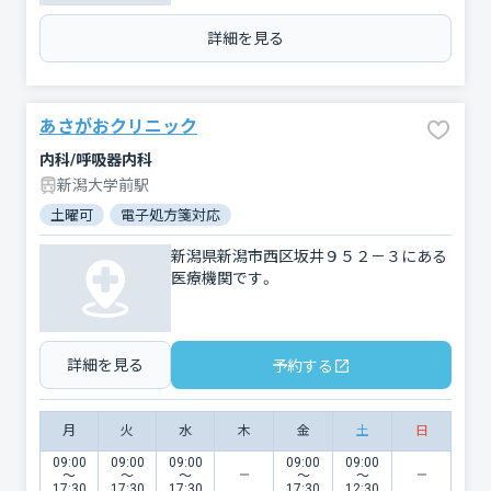
詳細を見る
あさがおクリニック
内科/呼吸器内科
新潟大学前駅
土曜可
電子処方箋対応
新潟県新潟市西区坂井９５２－３にある
医療機関です。
詳細を見る
予約する
月
火
水
木
金
土
日
09:00
09:00
09:00
09:00
09:00
〜
〜
〜
〜
〜
17:30
17:30
17:30
17:30
12:30