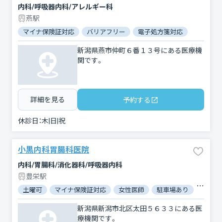
内科/呼吸器内科/アレルギー科
燕駅
マイナ保険証対応
バリアフリー
電子処方箋対応
新潟県燕市仲町６番１３号にある医療機
関です。
詳細を見る
予約する
休診日：
木|日|祝
小黒内科胃腸科医院
内科/胃腸科/消化器科/呼吸器内科
豊栄駅
土曜可
マイナ保険証対応
女性医師
駐車場あり
バリア
新潟県新潟市北区太田５６３３にある医
療機関です。