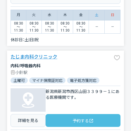
月
火
水
木
金
土
日
08:30
08:30
08:30
08:30
08:30
〜
〜
〜
〜
〜
11:30
11:30
11:30
11:30
11:30
休診日：
土|日|祝
たじま内科クリニック
内科/呼吸器内科
小針駅
土曜可
マイナ保険証対応
電子処方箋対応
新潟県新潟市西区山田３３９９－１にあ
る医療機関です。
詳細を見る
予約する