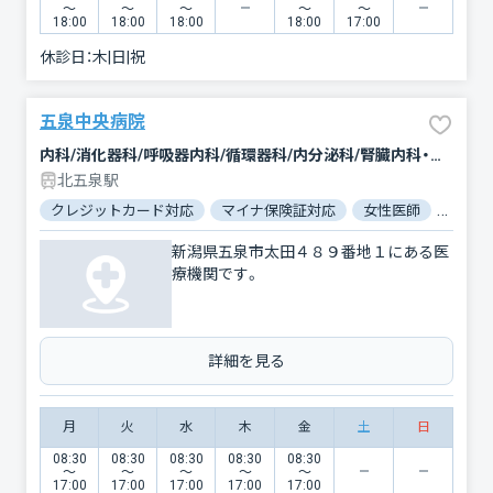
〜
〜
〜
〜
〜
18:00
18:00
18:00
18:00
17:00
休診日：
木|日|祝
五泉中央病院
内科/消化器科/呼吸器内科/循環器科/内分泌科/腎臓内科・外科/小児科/眼科/麻酔科/外科/脳神経外科/泌尿器科/整形外科
北五泉駅
クレジットカード対応
マイナ保険証対応
女性医師
駐車場
新潟県五泉市太田４８９番地１にある医
療機関です。
詳細を見る
月
火
水
木
金
土
日
08:30
08:30
08:30
08:30
08:30
〜
〜
〜
〜
〜
17:00
17:00
17:00
17:00
17:00