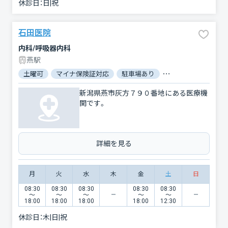
休診日：
日|祝
石田医院
内科/呼吸器内科
燕駅
土曜可
マイナ保険証対応
駐車場あり
バリアフリー
新潟県燕市灰方７９０番地にある医療機
関です。
詳細を見る
月
火
水
木
金
土
日
08:30
08:30
08:30
08:30
08:30
〜
〜
〜
〜
〜
18:00
18:00
18:00
18:00
12:30
休診日：
木|日|祝