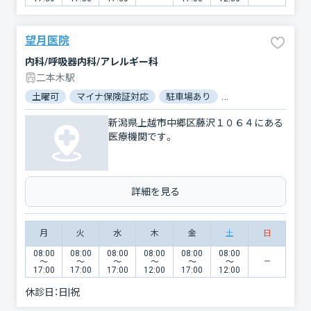
望月医院
内科/呼吸器内科/アレルギー科
二本木駅
土曜可
マイナ保険証対応
駐車場あり
バリアフリー
対
新潟県上越市中郷区藤沢１０６４にある
医療機関です。
詳細を見る
月
火
水
木
金
土
日
08:00
08:00
08:00
08:00
08:00
08:00
〜
〜
〜
〜
〜
〜
17:00
17:00
17:00
12:00
17:00
12:00
休診日：
日|祝