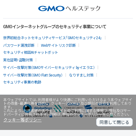
GMOインターネットグループのセキュリティ事業について
世界初総合ネットセキュリティサービス「GMOセキュリティ24」
パスワード漏洩診断
Webサイトリスク診断
セキュリティ相談AIチャットボット
実在証明・盗聴対策
サイバー攻撃対策（GMOサイバーセキュリティ byイエラエ）
サイバー攻撃対策（GMO Flatt Security）
なりすまし対策
セキュリティ事業の軌跡
本ウェブサイトでは、利用者様がより快適にご利用いただけるよう本ウェブサイ
トの改善・最適化等を目的に、クッキー（Cookie）及び類似の技術を利用しており
ます。
これにより、利用者様の本ウェブサイトのご利用に関する情報は、弊社及びサー
ドパーティに共有されます。詳細は、弊社のクッキーポリシーをご覧ください。
クッキー等ポリシー
同意して閉じる