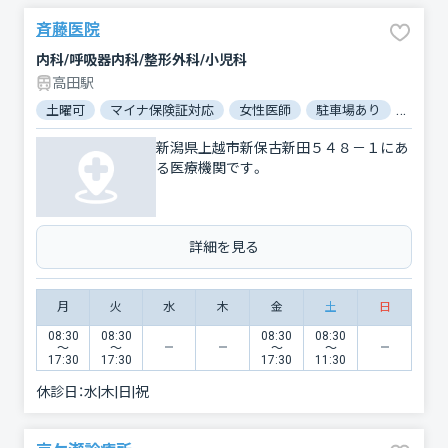
斉藤医院
内科/呼吸器内科/整形外科/小児科
高田駅
土曜可
マイナ保険証対応
女性医師
駐車場あり
バリア
新潟県上越市新保古新田５４８－１にあ
る医療機関です。
詳細を見る
月
火
水
木
金
土
日
08:30
08:30
08:30
08:30
〜
〜
〜
〜
17:30
17:30
17:30
11:30
休診日：
水|木|日|祝