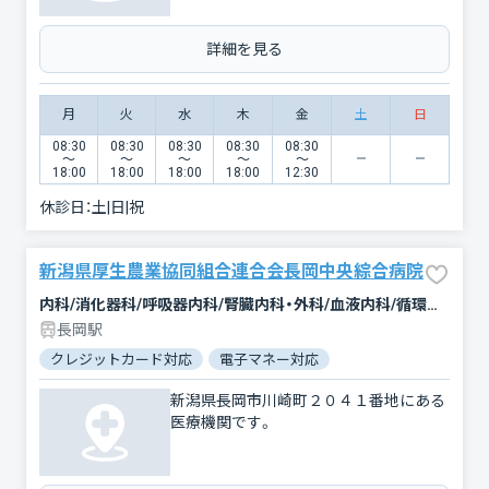
詳細を見る
月
火
水
木
金
土
日
08:30
08:30
08:30
08:30
08:30
〜
〜
〜
〜
〜
18:00
18:00
18:00
18:00
12:30
休診日：
土|日|祝
新潟県厚生農業協同組合連合会長岡中央綜合病院
内科/消化器科/呼吸器内科/腎臓内科・外科/血液内科/循環器科/腫瘍内科・外科/神経内科/小児科/外科/整形外科/リウマチ科/形成外科/脳神経外科/呼吸器外科/心臓血管外科/皮膚科/泌尿器科/産婦人科/眼科/耳鼻咽喉科/精神科・神経科/心療内科/放射線科/臨床検査・病理診断/リハビリテーション/麻酔科/救急科/歯科口腔外科
長岡駅
クレジットカード対応
電子マネー対応
マイナ保険証対応
新潟県長岡市川崎町２０４１番地にある
医療機関です。