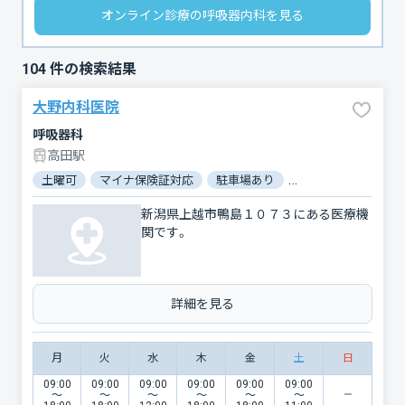
オンライン診療の呼吸器内科を見る
104
件の検索結果
大野内科医院
呼吸器科
高田駅
土曜可
マイナ保険証対応
駐車場あり
バリアフリー
電
新潟県上越市鴨島１０７３にある医療機
関です。
詳細を見る
月
火
水
木
金
土
日
09:00
09:00
09:00
09:00
09:00
09:00
〜
〜
〜
〜
〜
〜