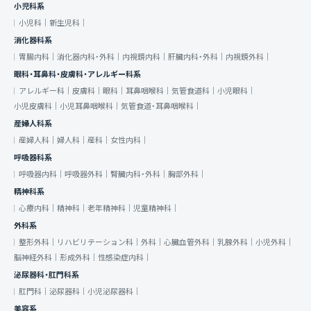
小児科系
小児科｜
新生児科｜
消化器科系
胃腸内科｜
消化器内科・外科｜
内視鏡内科｜
肝臓内科・外科｜
内視鏡外科｜
眼科・耳鼻科・皮膚科・アレルギー科系
アレルギー科｜
皮膚科｜
眼科｜
耳鼻咽喉科｜
気管食道科｜
小児眼科｜
小児皮膚科｜
小児耳鼻咽喉科｜
気管食道・耳鼻咽喉科｜
産婦人科系
産婦人科｜
婦人科｜
産科｜
女性内科｜
呼吸器科系
呼吸器内科｜
呼吸器外科｜
腎臓内科・外科｜
胸部外科｜
精神科系
心療内科｜
精神科｜
老年精神科｜
児童精神科｜
外科系
整形外科｜
リハビリテーション科｜
外科｜
心臓血管外科｜
乳腺外科｜
小児外科｜
脳神経外科｜
形成外科｜
性感染症内科｜
泌尿器科・肛門科系
肛門科｜
泌尿器科｜
小児泌尿器科｜
美容系