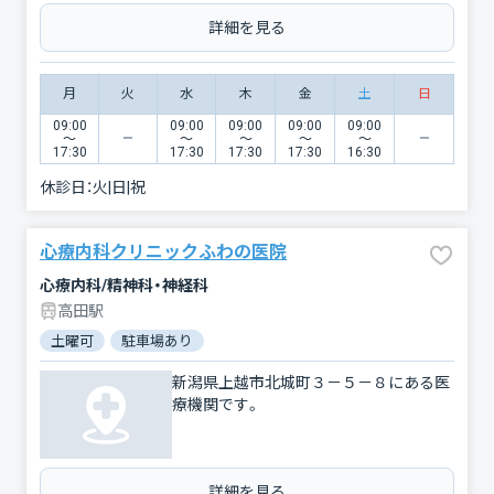
詳細を見る
月
火
水
木
金
土
日
09:00
09:00
09:00
09:00
09:00
〜
〜
〜
〜
〜
17:30
17:30
17:30
17:30
16:30
休診日：
火|日|祝
心療内科クリニックふわの医院
心療内科/精神科・神経科
高田駅
土曜可
駐車場あり
新潟県上越市北城町３－５－８にある医
療機関です。
詳細を見る