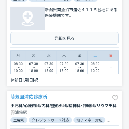
新潟県南魚沼市浦佐４１１５番地にある
医療機関です。
詳細を見る
月
火
水
木
金
土
日
08:30
07:30
07:30
07:30
07:30
08:30
〜
〜
〜
〜
〜
〜
10:00
18:00
18:00
18:00
18:00
10:00
休診日：
月|日|祝
萌気園浦佐診療所
小児科/心療内科/内科/整形外科/精神科・神経科/リウマチ科
浦佐駅
土曜可
クレジットカード対応
電子マネー対応
マイナ保険