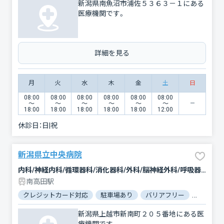
新潟県南魚沼市浦佐５３６３－１にある
医療機関です。
詳細を見る
月
火
水
木
金
土
日
08:00
08:00
08:00
08:00
08:00
08:00
〜
〜
〜
〜
〜
〜
18:00
18:00
18:00
18:00
18:00
12:00
休診日：
日|祝
新潟県立中央病院
内科/神経内科/循環器科/消化器科/外科/脳神経外科/呼吸器外科/心臓血管外科/整形外科/形成外科/小児科/小児外科/産婦人科/眼科/耳鼻咽喉科/皮膚科/泌尿器科/精神科・神経科/歯科口腔外科/リハビリテーション/放射線科/臨床検査・病理診断/救急科/麻酔科
南高田駅
クレジットカード対応
駐車場あり
バリアフリー
対応言語
新潟県上越市新南町２０５番地にある医