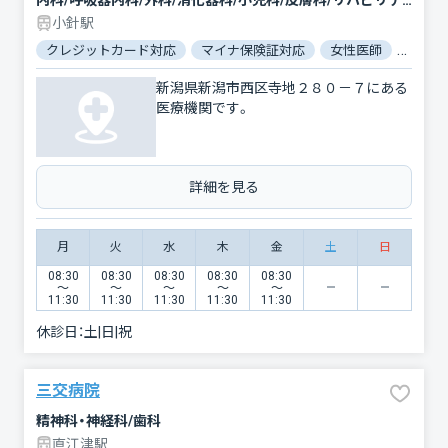
内科/呼吸器内科/外科/消化器科/小児科/皮膚科/リハビリテーション/救急科/血液内科/循環器科/脳神経外科/産婦人科/泌尿器科/放射線科/麻酔科/呼吸器外科/整形外科/眼科/精神科・神経科/臨床検査・病理診断/神経内科/腫瘍内科・外科/心臓血管外科/形成外科/耳鼻咽喉科/歯科口腔外科
小針駅
クレジットカード対応
マイナ保険証対応
女性医師
駐車場
新潟県新潟市西区寺地２８０－７にある
医療機関です。
詳細を見る
月
火
水
木
金
土
日
08:30
08:30
08:30
08:30
08:30
〜
〜
〜
〜
〜
11:30
11:30
11:30
11:30
11:30
休診日：
土|日|祝
三交病院
精神科・神経科/歯科
直江津駅