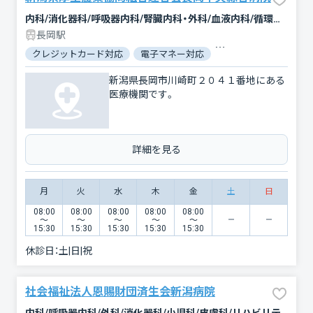
内科/消化器科/呼吸器内科/腎臓内科・外科/血液内科/循環器科/腫瘍内科・外科/神経内科/小児科/外科/整形外科/リウマチ科/形成外科/脳神経外科/呼吸器外科/心臓血管外科/皮膚科/泌尿器科/産婦人科/眼科/耳鼻咽喉科/精神科・神経科/心療内科/放射線科/臨床検査・病理診断/リハビリテーション/麻酔科/救急科/歯科口腔外科
長岡駅
クレジットカード対応
電子マネー対応
マイナ保険証対応
新潟県長岡市川崎町２０４１番地にある
医療機関です。
詳細を見る
月
火
水
木
金
土
日
08:00
08:00
08:00
08:00
08:00
〜
〜
〜
〜
〜
15:30
15:30
15:30
15:30
15:30
休診日：
土|日|祝
社会福祉法人恩賜財団済生会新潟病院