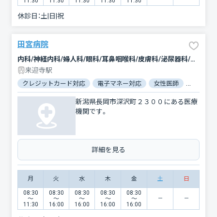
11:30
11:30
11:30
11:30
11:30
休診日：
土|日|祝
田宮病院
内科/神経内科/婦人科/眼科/耳鼻咽喉科/皮膚科/泌尿器科/精神科・神経科/歯科
来迎寺駅
クレジットカード対応
電子マネー対応
女性医師
駐車場あ
新潟県長岡市深沢町２３００にある医療
機関です。
詳細を見る
月
火
水
木
金
土
日
08:30
08:30
08:30
08:30
08:30
〜
〜
〜
〜
〜
11:30
16:00
16:00
16:00
16:00