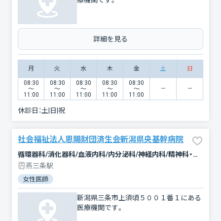
療機関です。
詳細を見る
月
火
水
木
金
土
日
08:30
08:30
08:30
08:30
08:30
〜
〜
〜
〜
〜
11:00
11:00
11:00
11:00
11:00
休診日：
土|日|祝
社会福祉法人恩賜財団済生会新潟県央基幹病院
循環器科/消化器科/血液内科/内分泌科/神経内科/精神科・神経科/小児科/外科/乳腺外科/心臓血管外科/呼吸器外科/脳神経外科/整形外科/形成外科/泌尿器科/皮膚科/産婦人科/眼科/耳鼻咽喉科/放射線科/救急科/麻酔科/歯科口腔外科/臨床検査・病理診断/リハビリテーション/総合診療科
燕三条駅
女性医師
新潟県三条市上須頃５００１番１にある
医療機関です。