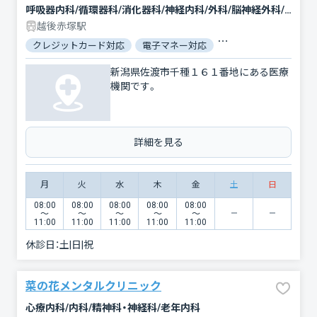
呼吸器内科/循環器科/消化器科/神経内科/外科/脳神経外科/心臓血管外科/整形外科/形成外科/小児科/小児外科/産婦人科/眼科/耳鼻咽喉科/皮膚科/泌尿器科/精神科・神経科/歯科/歯科口腔外科/リハビリテーション/放射線科/麻酔科/血液内科/内分泌科/その他
越後赤塚駅
クレジットカード対応
電子マネー対応
マイナ保険証対応
新潟県佐渡市千種１６１番地にある医療
機関です。
詳細を見る
月
火
水
木
金
土
日
08:00
08:00
08:00
08:00
08:00
〜
〜
〜
〜
〜
11:00
11:00
11:00
11:00
11:00
休診日：
土|日|祝
菜の花メンタルクリニック
心療内科/内科/精神科・神経科/老年内科