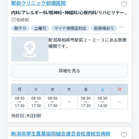
駅前クリニック前畑医院
内科/アレルギー科/精神科・神経科/心療内科/リハビリテーション
柏崎駅
駅チカ
土曜可
マイナ保険証対応
駐車場あり
バリアフ
新潟県柏崎市駅前２－２－３にある医療
機関です。
詳細を見る
月
火
水
木
金
土
日
08:30
08:30
08:30
08:30
08:30
〜
〜
〜
〜
〜
17:30
17:30
17:30
17:30
14:30
休診日：
木|日|祝
新潟県厚生農業協同組合連合会佐渡総合病院