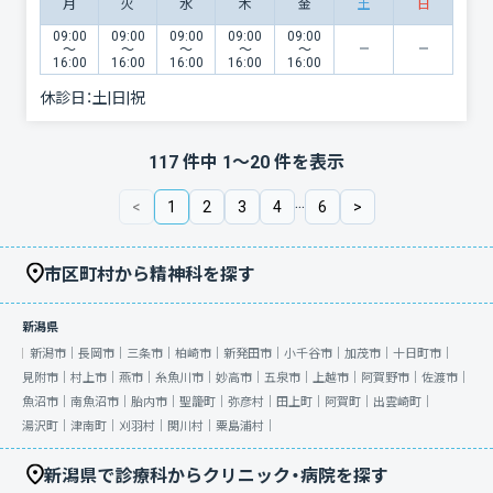
月
火
水
木
金
土
日
09:00
09:00
09:00
09:00
09:00
〜
〜
〜
〜
〜
16:00
16:00
16:00
16:00
16:00
休診日：
土|日|祝
117
件中
1
〜
20
件を表示
...
<
1
2
3
4
6
>
市区町村から精神科を探す
新潟県
新潟市｜
長岡市｜
三条市｜
柏崎市｜
新発田市｜
小千谷市｜
加茂市｜
十日町市｜
見附市｜
村上市｜
燕市｜
糸魚川市｜
妙高市｜
五泉市｜
上越市｜
阿賀野市｜
佐渡市｜
魚沼市｜
南魚沼市｜
胎内市｜
聖籠町｜
弥彦村｜
田上町｜
阿賀町｜
出雲崎町｜
湯沢町｜
津南町｜
刈羽村｜
関川村｜
粟島浦村｜
新潟県で診療科からクリニック・病院を探す