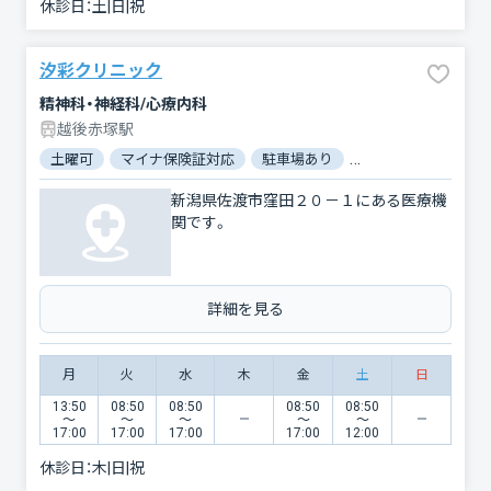
休診日：
土|日|祝
汐彩クリニック
精神科・神経科/心療内科
越後赤塚駅
土曜可
マイナ保険証対応
駐車場あり
バリアフリー
電
新潟県佐渡市窪田２０－１にある医療機
関です。
詳細を見る
月
火
水
木
金
土
日
13:50
08:50
08:50
08:50
08:50
〜
〜
〜
〜
〜
17:00
17:00
17:00
17:00
12:00
休診日：
木|日|祝