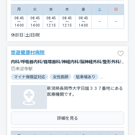
月
火
水
木
金
土
日
08:45
08:45
08:45
08:45
08:45
〜
〜
〜
〜
〜
14:00
14:00
12:15
12:15
14:00
休診日：
土|日|祝
悠遊健康村病院
内科/呼吸器内科/循環器科/神経内科/脳神経外科/整形外科/形成外科/小児科/精神科・神経科/リウマチ科/リハビリテーション
来迎寺駅
マイナ保険証対応
女性医師
駐車場あり
バリアフリー
新潟県長岡市大字日越３３７番地にある
医療機関です。
詳細を見る