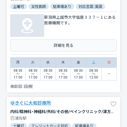
土曜可
女性医師
駐車場あり
対応言語：英語
新潟県上越市大字塩屋３３７－１にある
医療機関です。
詳細を見る
月
火
水
木
金
土
日
08:30
08:30
08:30
08:30
08:30
08:30
〜
〜
〜
〜
〜
〜
17:00
17:00
17:00
17:00
17:00
12:00
休診日：
日|祝
ゆきぐに大和診療所
内科/精神科・神経科/外科/その他/ペインクリニック/漢方内科/小児科/リハビリテーション/リウマチ科/皮膚科/整形外科/歯科/小児歯科/神経内科/腎臓内科・外科
浦佐駅
土曜可
クレジットカード対応
駐車場あり
バリアフリー