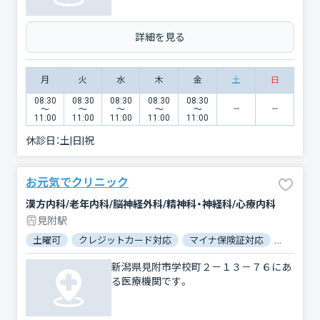
詳細を見る
月
火
水
木
金
土
日
08:30
08:30
08:30
08:30
08:30
〜
〜
〜
〜
〜
11:00
11:00
11:00
11:00
11:00
休診日：
土|日|祝
お元気でクリニック
漢方内科/老年内科/脳神経外科/精神科・神経科/心療内科
見附駅
土曜可
クレジットカード対応
マイナ保険証対応
駐車場あ
新潟県見附市学校町２－１３－７６にあ
る医療機関です。