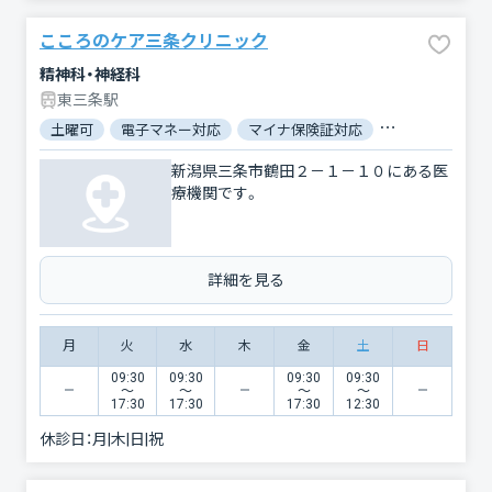
こころのケア三条クリニック
精神科・神経科
東三条駅
土曜可
電子マネー対応
マイナ保険証対応
電子処方箋対応
新潟県三条市鶴田２－１－１０にある医
療機関です。
詳細を見る
月
火
水
木
金
土
日
09:30
09:30
09:30
09:30
〜
〜
〜
〜
17:30
17:30
17:30
12:30
休診日：
月|木|日|祝