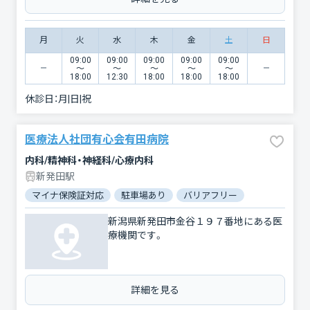
月
火
水
木
金
土
日
09:00
09:00
09:00
09:00
09:00
〜
〜
〜
〜
〜
18:00
12:30
18:00
18:00
18:00
休診日：
月|日|祝
医療法人社団有心会有田病院
内科/精神科・神経科/心療内科
新発田駅
マイナ保険証対応
駐車場あり
バリアフリー
新潟県新発田市金谷１９７番地にある医
療機関です。
詳細を見る