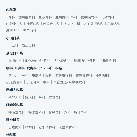
内科系
内科｜
循環器内科｜
血液内科｜
腫瘍内科・外科｜
糖尿病内科｜
代謝内科｜
内分泌内科｜
神経内科｜
感染症内科｜
リウマチ科｜
人工透析内科｜
心臓内科｜
漢方内科｜
老年内科｜
小児科系
小児科｜
新生児科｜
消化器科系
胃腸内科｜
消化器内科・外科｜
内視鏡内科｜
肝臓内科・外科｜
内視鏡外科｜
眼科・耳鼻科・皮膚科・アレルギー科系
アレルギー科｜
皮膚科｜
眼科｜
耳鼻咽喉科｜
気管食道科｜
小児眼科｜
小児皮膚科｜
小児耳鼻咽喉科｜
気管食道・耳鼻咽喉科｜
産婦人科系
産婦人科｜
婦人科｜
産科｜
女性内科｜
呼吸器科系
呼吸器内科｜
呼吸器外科｜
腎臓内科・外科｜
胸部外科｜
精神科系
心療内科｜
精神科｜
老年精神科｜
児童精神科｜
外科系