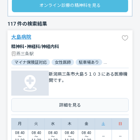
オンライン診療の精神科を見る
117
件の検索結果
大島病院
精神科・神経科/神経内科
燕三条駅
マイナ保険証対応
女性医師
駐車場あり
バリアフリー
新潟県三条市大島５１０３にある医療機
関です。
詳細を見る
月
火
水
木
金
土
日
08:40
08:40
08:40
08:40
08:40
〜
〜
〜
〜
〜