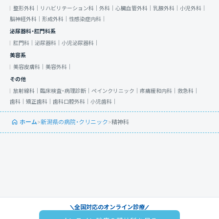
整形外科｜
リハビリテーション科｜
外科｜
心臓血管外科｜
乳腺外科｜
小児外科｜
脳神経外科｜
形成外科｜
性感染症内科｜
泌尿器科・肛門科系
肛門科｜
泌尿器科｜
小児泌尿器科｜
美容系
美容皮膚科｜
美容外科｜
その他
放射線科｜
臨床検査・病理診断｜
ペインクリニック｜
疼痛緩和内科｜
救急科｜
歯科｜
矯正歯科｜
歯科口腔外科｜
小児歯科｜
ホーム
>
新潟県の病院・クリニック
>
精神科
全国対応のオンライン診療