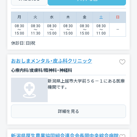
月
火
水
木
金
土
日
08:30
08:30
08:30
08:30
08:30
08:30
〜
〜
〜
〜
〜
〜
15:00
11:30
15:00
15:00
15:00
11:00
休診日：
日|祝
おおしまメンタル・皮ふ科クリニック
心療内科/皮膚科/精神科・神経科
新潟県上越市大学前５６－１にある医療
機関です。
詳細を見る
新潟県厚生農業協同組合連合会長岡中央綜合病院