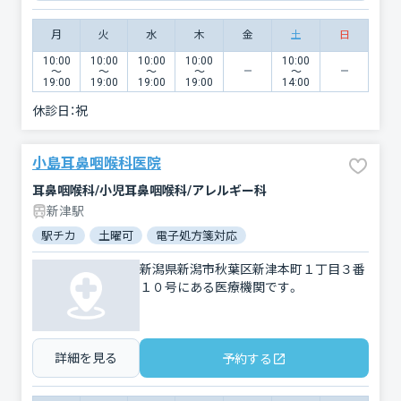
月
火
水
木
金
土
日
10:00
10:00
10:00
10:00
10:00
〜
〜
〜
〜
〜
19:00
19:00
19:00
19:00
14:00
休診日：
祝
小島耳鼻咽喉科医院
耳鼻咽喉科/小児耳鼻咽喉科/アレルギー科
新津駅
駅チカ
土曜可
電子処方箋対応
新潟県新潟市秋葉区新津本町１丁目３番
１０号にある医療機関です。
詳細を見る
予約する