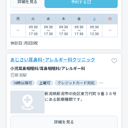
詳細を見る
予約する
月
火
水
木
金
土
日
09:30
09:30
09:30
09:30
09:30
〜
〜
〜
〜
〜
17:30
17:30
17:30
17:30
12:30
休診日：
月|日|祝
あじさい耳鼻科・アレルギー科クリニック
小児耳鼻咽喉科/耳鼻咽喉科/アレルギー科
新潟駅
18時以降可
土曜可
クレジットカード対応
マイナ保険証対
新潟県新潟市中央区東万代町９番３８号
にある医療機関です。
詳細を見る