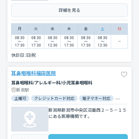
詳細を見る
月
火
水
木
金
土
日
08:30
08:30
08:30
08:30
08:30
08:30
〜
〜
〜
〜
〜
〜
17:30
17:30
12:30
17:30
17:30
12:30
休診日：
日|祝
耳鼻咽喉科福田医院
耳鼻咽喉科/アレルギー科/小児耳鼻咽喉科
新潟駅
土曜可
クレジットカード対応
電子マネー対応
マイナ保険
新潟県新潟市中央区沼垂西２－５－１５
にある医療機関です。