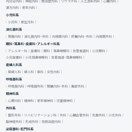
内分泌内科｜
神経内科｜
感染症内科｜
リウマチ科｜
人工透析内科｜
心臓内科｜
漢方内科｜
老年内科｜
小児科系
小児科｜
新生児科｜
消化器科系
胃腸内科｜
消化器内科・外科｜
内視鏡内科｜
肝臓内科・外科｜
内視鏡外科｜
眼科・耳鼻科・皮膚科・アレルギー科系
アレルギー科｜
皮膚科｜
眼科｜
耳鼻咽喉科｜
気管食道科｜
小児眼科｜
小児皮膚科｜
小児耳鼻咽喉科｜
気管食道・耳鼻咽喉科｜
産婦人科系
産婦人科｜
婦人科｜
産科｜
女性内科｜
呼吸器科系
呼吸器内科｜
呼吸器外科｜
腎臓内科・外科｜
胸部外科｜
精神科系
心療内科｜
精神科｜
老年精神科｜
児童精神科｜
外科系
整形外科｜
リハビリテーション科｜
外科｜
心臓血管外科｜
乳腺外科｜
小児外科｜
脳神経外科｜
形成外科｜
性感染症内科｜
泌尿器科・肛門科系