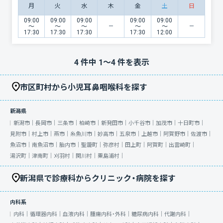
月
火
水
木
金
土
日
09:00
09:00
09:00
09:00
09:00
〜
〜
〜
〜
〜
17:30
17:30
17:30
17:30
12:00
4
件中
1
〜
4
件を表示
市区町村から小児耳鼻咽喉科を探す
新潟県
新潟市｜
長岡市｜
三条市｜
柏崎市｜
新発田市｜
小千谷市｜
加茂市｜
十日町市｜
見附市｜
村上市｜
燕市｜
糸魚川市｜
妙高市｜
五泉市｜
上越市｜
阿賀野市｜
佐渡市｜
魚沼市｜
南魚沼市｜
胎内市｜
聖籠町｜
弥彦村｜
田上町｜
阿賀町｜
出雲崎町｜
湯沢町｜
津南町｜
刈羽村｜
関川村｜
粟島浦村｜
新潟県で診療科からクリニック・病院を探す
内科系
内科｜
循環器内科｜
血液内科｜
腫瘍内科・外科｜
糖尿病内科｜
代謝内科｜