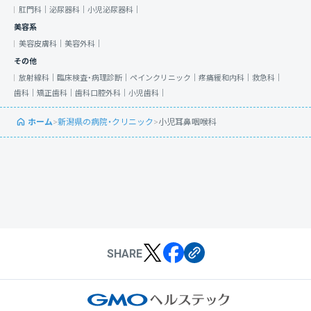
肛門科｜
泌尿器科｜
小児泌尿器科｜
美容系
美容皮膚科｜
美容外科｜
その他
放射線科｜
臨床検査・病理診断｜
ペインクリニック｜
疼痛緩和内科｜
救急科｜
歯科｜
矯正歯科｜
歯科口腔外科｜
小児歯科｜
ホーム
>
新潟県の病院・クリニック
>
小児耳鼻咽喉科
SHARE