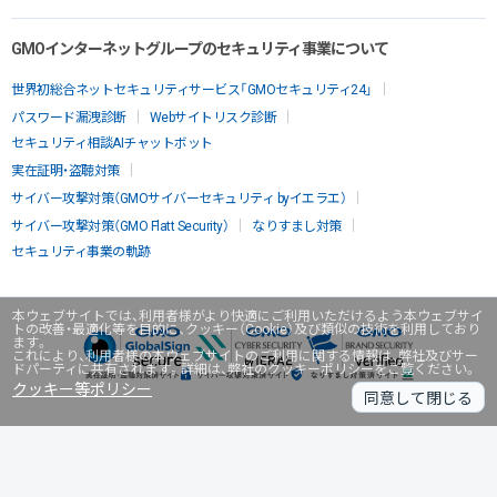
GMOインターネットグループのセキュリティ事業について
世界初総合ネットセキュリティサービス「GMOセキュリティ24」
パスワード漏洩診断
Webサイトリスク診断
セキュリティ相談AIチャットボット
実在証明・盗聴対策
サイバー攻撃対策（GMOサイバーセキュリティ byイエラエ）
サイバー攻撃対策（GMO Flatt Security）
なりすまし対策
セキュリティ事業の軌跡
本ウェブサイトでは、利用者様がより快適にご利用いただけるよう本ウェブサイ
トの改善・最適化等を目的に、クッキー（Cookie）及び類似の技術を利用しており
ます。
これにより、利用者様の本ウェブサイトのご利用に関する情報は、弊社及びサー
ドパーティに共有されます。詳細は、弊社のクッキーポリシーをご覧ください。
クッキー等ポリシー
同意して閉じる