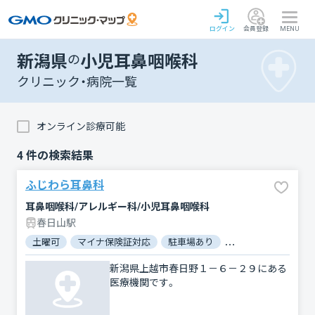
ログイン
会員登録
MENU
新潟県
の
小児耳鼻咽喉科
クリニック・病院一覧
オンライン診療可能
4
件の検索結果
ふじわら耳鼻科
耳鼻咽喉科/アレルギー科/小児耳鼻咽喉科
春日山駅
土曜可
マイナ保険証対応
駐車場あり
バリアフリー
対
新潟県上越市春日野１－６－２９にある
医療機関です。