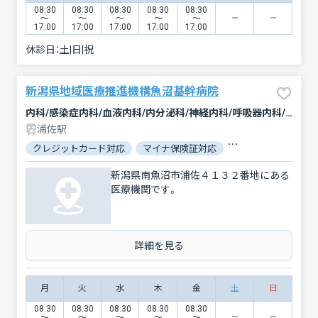
08:30
08:30
08:30
08:30
08:30
〜
〜
〜
〜
〜
17:00
17:00
17:00
17:00
17:00
休診日：
土|日|祝
新潟県地域医療推進機構魚沼基幹病院
内科/感染症内科/血液内科/内分泌科/神経内科/呼吸器内科/循環器科/消化器科/腎臓内科・外科/外科/脳神経外科/呼吸器外科/心臓血管外科/乳腺外科/整形外科/小児科/産科/婦人科/眼科/耳鼻咽喉科/皮膚科/泌尿器科/精神科・神経科/矯正歯科/歯科口腔外科/リハビリテーション/放射線科/救急科/麻酔科
浦佐駅
クレジットカード対応
マイナ保険証対応
駐車場あり
バリ
新潟県南魚沼市浦佐４１３２番地にある
医療機関です。
詳細を見る
月
火
水
木
金
土
日
08:30
08:30
08:30
08:30
08:30
〜
〜
〜
〜
〜