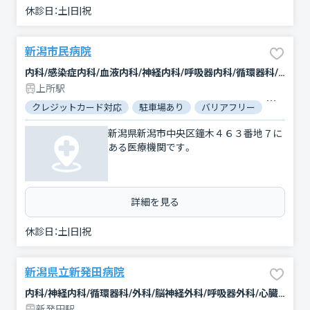
休診日：
土|日|祝
新潟市民病院
内科/感染症内科/血液内科/神経内科/呼吸器内科/循環器科/消化器科/腫瘍内科・外科/緩和ケア/脳神経外科/呼吸器外科/心臓血管外科/乳腺外科/ペインクリニック/整形外科/形成外科/小児科/小児外科/新生児科/産科/婦人科/眼科/耳鼻咽喉科/皮膚科/泌尿器科/精神科・神経科/歯科口腔外科/リハビリテーション/放射線科/臨床検査・病理診断/救急科/麻酔科
上所駅
クレジットカード対応
駐車場あり
バリアフリー
対応言語
新潟県新潟市中央区鐘木４６３番地７に
ある医療機関です。
詳細を見る
休診日：
土|日|祝
新潟県立新発田病院
内科/神経内科/循環器科/外科/脳神経外科/呼吸器外科/心臓血管外科/消化器科/乳腺外科/整形外科/形成外科/小児科/産婦人科/眼科/耳鼻咽喉科/皮膚科/泌尿器科/精神科・神経科/歯科口腔外科/リハビリテーション/放射線科/臨床検査・病理診断/救急科/麻酔科
新発田駅