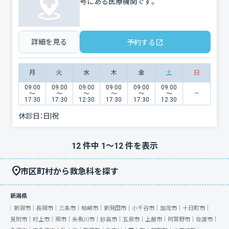
号にある医療機関です。
詳細を見る
予約する
月
火
水
木
金
土
日
09:00
09:00
09:00
09:00
09:00
09:00
〜
〜
〜
〜
〜
〜
17:30
17:30
12:30
17:30
17:30
12:30
休診日：
日|祝
12
件中
1
〜
12
件を表示
市区町村から救急科を探す
新潟県
新潟市｜
長岡市｜
三条市｜
柏崎市｜
新発田市｜
小千谷市｜
加茂市｜
十日町市｜
見附市｜
村上市｜
燕市｜
糸魚川市｜
妙高市｜
五泉市｜
上越市｜
阿賀野市｜
佐渡市｜