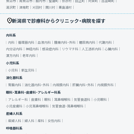
魚沼市｜
南魚沼市｜
胎内市｜
聖籠町｜
弥彦村｜
田上町｜
阿賀町｜
出雲崎町｜
湯沢町｜
津南町｜
刈羽村｜
関川村｜
粟島浦村｜
新潟県で診療科からクリニック・病院を探す
内科系
内科｜
循環器内科｜
血液内科｜
腫瘍内科・外科｜
糖尿病内科｜
代謝内科｜
内分泌内科｜
神経内科｜
感染症内科｜
リウマチ科｜
人工透析内科｜
心臓内科｜
漢方内科｜
老年内科｜
小児科系
小児科｜
新生児科｜
消化器科系
胃腸内科｜
消化器内科・外科｜
内視鏡内科｜
肝臓内科・外科｜
内視鏡外科｜
眼科・耳鼻科・皮膚科・アレルギー科系
アレルギー科｜
皮膚科｜
眼科｜
耳鼻咽喉科｜
気管食道科｜
小児眼科｜
小児皮膚科｜
小児耳鼻咽喉科｜
気管食道・耳鼻咽喉科｜
産婦人科系
産婦人科｜
婦人科｜
産科｜
女性内科｜
呼吸器科系