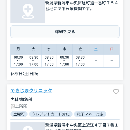
新潟県新潟市中央区旭町通一番町７５４
番地にある医療機関です。
詳細を見る
月
火
水
木
金
土
日
08:30
08:30
08:30
08:30
08:30
〜
〜
〜
〜
〜
17:00
17:00
17:00
17:00
17:00
休診日：
土|日|祝
できじまクリニック
内科/救急科
上所駅
土曜可
クレジットカード対応
電子マネー対応
マイナ保険
新潟県新潟市中央区上近江４丁目７番１