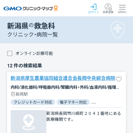
ログイン
会員登録
MENU
新潟県
の
救急科
クリニック・病院一覧
オンライン診療可能
12
件の検索結果
新潟県厚生農業協同組合連合会長岡中央綜合病院
内科/消化器科/呼吸器内科/腎臓内科・外科/血液内科/循環器科/腫瘍内科・外科/神経内科/小児科/外科/整形外科/リウマチ科/形成外科/脳神経外科/呼吸器外科/心臓血管外科/皮膚科/泌尿器科/産婦人科/眼科/耳鼻咽喉科/精神科・神経科/心療内科/放射線科/臨床検査・病理診断/リハビリテーション/麻酔科/救急科/歯科口腔外科
長岡駅
クレジットカード対応
電子マネー対応
マイナ保険証対応
新潟県長岡市川崎町２０４１番地にある
医療機関です。