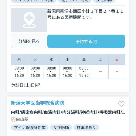
新潟県新潟市西区小針３丁目２７番１１
号にある医療機関です。
詳細を見る
予約する
月
火
水
木
金
土
日
08:00
08:00
08:00
08:00
08:00
〜
〜
〜
〜
〜
16:30
16:30
16:30
16:30
16:30
休診日：
土|日|祝
新潟大学医歯学総合病院
内科/感染症内科/血液内科/内分泌科/神経内科/呼吸器内科/循環器科/消化器科/腎臓内科・外科/肝臓内科・外科/腫瘍内科・外科/脳神経外科/呼吸器外科/心臓血管外科/乳腺外科/外科/整形外科/形成外科/美容外科/小児科/小児外科/産婦人科/眼科/耳鼻咽喉科/皮膚科/泌尿器科/精神科・神経科/心療内科/歯科/矯正歯科/歯科口腔外科/小児歯科/リハビリテーション/放射線科/臨床検査・病理診断/救急科/麻酔科
白山駅
マイナ保険証対応
女性医師
駐車場あり
バリアフリー