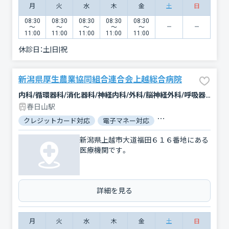
月
火
水
木
金
土
日
08:30
08:30
08:30
08:30
08:30
〜
〜
〜
〜
〜
11:00
11:00
11:00
11:00
11:00
休診日：
土|日|祝
新潟県厚生農業協同組合連合会上越総合病院
内科/循環器科/消化器科/神経内科/外科/脳神経外科/呼吸器外科/心臓血管外科/整形外科/形成外科/小児科/産婦人科/眼科/耳鼻咽喉科/皮膚科/泌尿器科/歯科口腔外科/放射線科/救急科/麻酔科
春日山駅
クレジットカード対応
電子マネー対応
マイナ保険証対応
新潟県上越市大道福田６１６番地にある
医療機関です。
詳細を見る
月
火
水
木
金
土
日