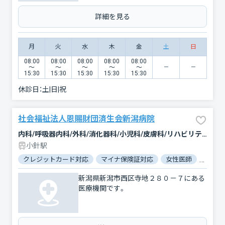
詳細を見る
月
火
水
木
金
土
日
08:00
08:00
08:00
08:00
08:00
〜
〜
〜
〜
〜
15:30
15:30
15:30
15:30
15:30
休診日：
土|日|祝
社会福祉法人恩賜財団済生会新潟病院
内科/呼吸器内科/外科/消化器科/小児科/皮膚科/リハビリテーション/救急科/血液内科/循環器科/脳神経外科/産婦人科/泌尿器科/放射線科/麻酔科/呼吸器外科/整形外科/眼科/精神科・神経科/臨床検査・病理診断/神経内科/腫瘍内科・外科/心臓血管外科/形成外科/耳鼻咽喉科/歯科口腔外科
小針駅
クレジットカード対応
マイナ保険証対応
女性医師
駐車場
新潟県新潟市西区寺地２８０－７にある
医療機関です。