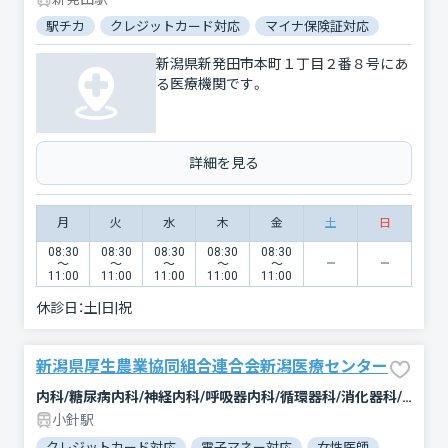
駅チカ
クレジットカード対応
マイナ保険証対応
女性医師
新潟県新発田市本町１丁目２番８号にあ
る医療機関です。
詳細を見る
月
火
水
木
金
土
日
08:30
08:30
08:30
08:30
08:30
〜
〜
〜
〜
〜
11:00
11:00
11:00
11:00
11:00
休診日：
土|日|祝
新潟県厚生農業協同組合連合会新潟医療センター
内科/糖尿病内科/神経内科/呼吸器内科/循環器科/消化器科/腎臓内科・外科/外科/脳神経外科/心臓血管外科/乳腺外科/整形外科/形成外科/小児科/産婦人科/眼科/耳鼻咽喉科/皮膚科/泌尿器科/精神科・神経科/心療内科/歯科/歯科口腔外科/小児歯科/リハビリテーション/放射線科/臨床検査・病理診断/救急科/麻酔科
小針駅
クレジットカード対応
電子マネー対応
女性医師
駐車場あ