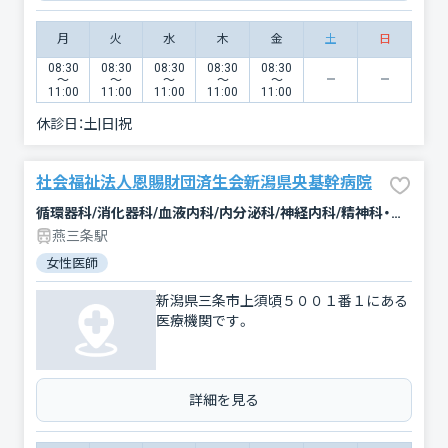
月
火
水
木
金
土
日
08:30
08:30
08:30
08:30
08:30
〜
〜
〜
〜
〜
11:00
11:00
11:00
11:00
11:00
休診日：
土|日|祝
社会福祉法人恩賜財団済生会新潟県央基幹病院
循環器科/消化器科/血液内科/内分泌科/神経内科/精神科・神経科/小児科/外科/乳腺外科/心臓血管外科/呼吸器外科/脳神経外科/整形外科/形成外科/泌尿器科/皮膚科/産婦人科/眼科/耳鼻咽喉科/放射線科/救急科/麻酔科/歯科口腔外科/臨床検査・病理診断/リハビリテーション/総合診療科
燕三条駅
女性医師
新潟県三条市上須頃５００１番１にある
医療機関です。
詳細を見る