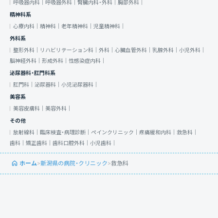
呼吸器内科｜
呼吸器外科｜
腎臓内科・外科｜
胸部外科｜
精神科系
心療内科｜
精神科｜
老年精神科｜
児童精神科｜
外科系
整形外科｜
リハビリテーション科｜
外科｜
心臓血管外科｜
乳腺外科｜
小児外科｜
脳神経外科｜
形成外科｜
性感染症内科｜
泌尿器科・肛門科系
肛門科｜
泌尿器科｜
小児泌尿器科｜
美容系
美容皮膚科｜
美容外科｜
その他
放射線科｜
臨床検査・病理診断｜
ペインクリニック｜
疼痛緩和内科｜
救急科｜
歯科｜
矯正歯科｜
歯科口腔外科｜
小児歯科｜
ホーム
>
新潟県の病院・クリニック
>
救急科