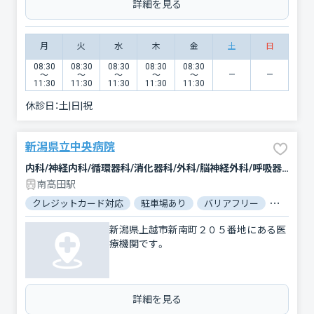
詳細を見る
月
火
水
木
金
土
日
08:30
08:30
08:30
08:30
08:30
〜
〜
〜
〜
〜
11:30
11:30
11:30
11:30
11:30
休診日：
土|日|祝
新潟県立中央病院
内科/神経内科/循環器科/消化器科/外科/脳神経外科/呼吸器外科/心臓血管外科/整形外科/形成外科/小児科/小児外科/産婦人科/眼科/耳鼻咽喉科/皮膚科/泌尿器科/精神科・神経科/歯科口腔外科/リハビリテーション/放射線科/臨床検査・病理診断/救急科/麻酔科
南高田駅
クレジットカード対応
駐車場あり
バリアフリー
対応言語
新潟県上越市新南町２０５番地にある医
療機関です。
詳細を見る