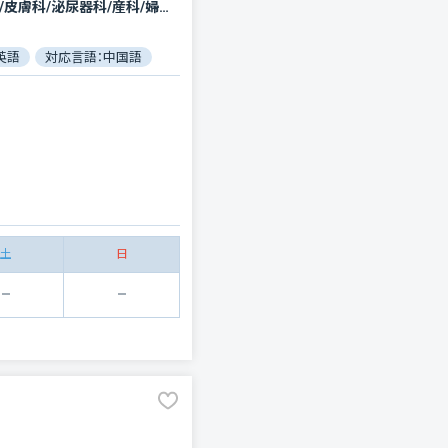
内科/精神科・神経科/神経内科/小児科/外科/整形外科/脳神経外科/呼吸器外科/心臓血管外科/小児外科/皮膚科/泌尿器科/産科/婦人科/眼科/耳鼻咽喉科/歯科/リハビリテーション/放射線科/麻酔科/歯科口腔外科/形成外科/循環器科/リウマチ科/臨床検査・病理診断/消化器科/救急科
英語
対応言語：中国語
対応言語：韓国語
土
日