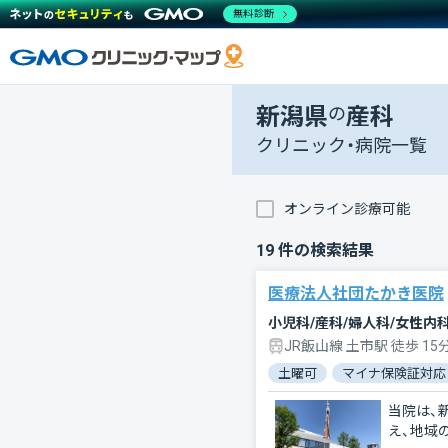
無料診断
新潟県
の
産科
クリニック・病院一覧
オンライン診療可能
19
件の検索結果
医療法人社団たかき医院
小児科/産科/婦人科/女性内
JR飯山線 土市駅 徒歩 15
土曜可
マイナ保険証対応
当院は、
え、地域の