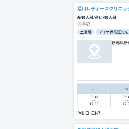
荒川レディースクリニッ
産婦人科/産科/婦人科
巻駅
土曜可
マイナ保険証対応
新潟県新
月
火
08:45
08:
〜
〜
17:30
17:
休診日：
日|祝