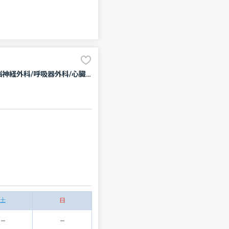
内科/感染症内科/血液内科/内分泌科/神経内科/呼吸器内科/循環器科/消化器科/腎臓内科・外科/外科/脳神経外科/呼吸器外科/心臓血管外科/乳腺外科/整形外科/小児科/産科/婦人科/眼科/耳鼻咽喉科/皮膚科/泌尿器科/精神科・神経科/矯正歯科/歯科口腔外科/リハビリテーション/放射線科/救急科/麻酔科
土
日