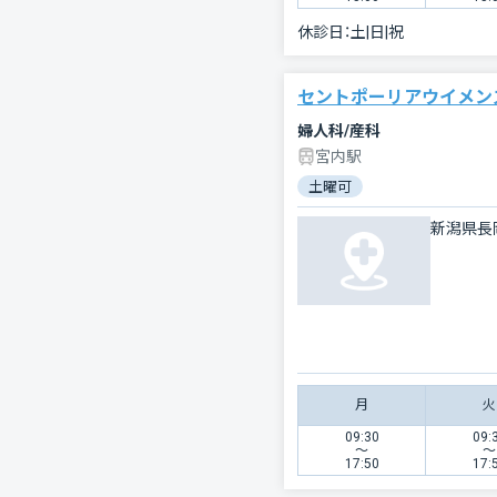
休診日：
土|日|祝
セントポーリアウイメン
婦人科/産科
宮内駅
土曜可
新潟県長
月
火
09:30
09:
〜
〜
17:50
17: