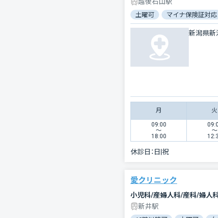
越後石山駅
土曜可
マイナ保険証対応
新潟県新
月
火
09:00
09:
〜
〜
18:00
12:
休診日：
日|祝
愛クリニック
小児科/産婦人科/産科/婦人
新井駅