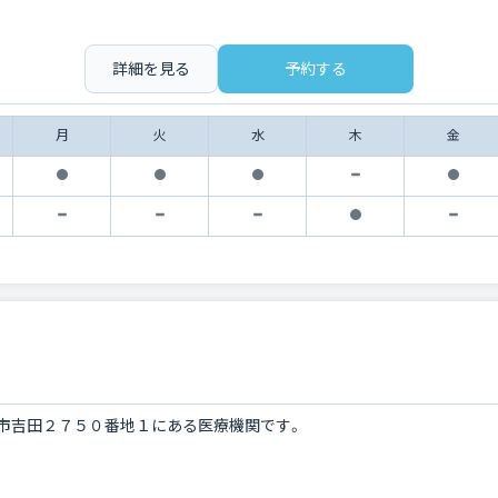
詳細を見る
予約する
月
火
水
木
金
市吉田２７５０番地１にある医療機関です。