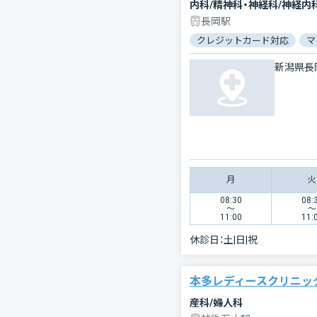
長岡駅
クレジットカード対応
マ
新潟県長
月
火
08:30
08:
〜
〜
11:00
11:
休診日：
土|日|祝
本多レディースクリニッ
産科/婦人科