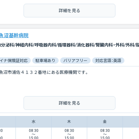
詳細を見る
魚沼基幹病院
イナ保険証対応
駐車場あり
バリアフリー
対応言語：英語
魚沼市浦佐４１３２番地にある医療機関です。
詳細を見る
水
木
金
30
08:30
08:30
08:30
〜
〜
〜
00
15:00
15:00
15:00