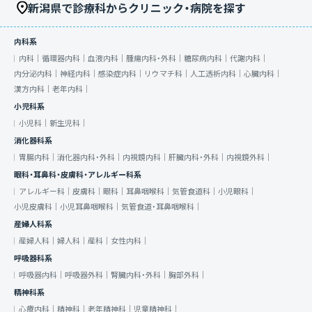
新潟県で診療科からクリニック・病院を探す
内科系
内科｜
循環器内科｜
血液内科｜
腫瘍内科・外科｜
糖尿病内科｜
代謝内科｜
内分泌内科｜
神経内科｜
感染症内科｜
リウマチ科｜
人工透析内科｜
心臓内科｜
漢方内科｜
老年内科｜
小児科系
小児科｜
新生児科｜
消化器科系
胃腸内科｜
消化器内科・外科｜
内視鏡内科｜
肝臓内科・外科｜
内視鏡外科｜
眼科・耳鼻科・皮膚科・アレルギー科系
アレルギー科｜
皮膚科｜
眼科｜
耳鼻咽喉科｜
気管食道科｜
小児眼科｜
小児皮膚科｜
小児耳鼻咽喉科｜
気管食道・耳鼻咽喉科｜
産婦人科系
産婦人科｜
婦人科｜
産科｜
女性内科｜
呼吸器科系
呼吸器内科｜
呼吸器外科｜
腎臓内科・外科｜
胸部外科｜
精神科系
心療内科｜
精神科｜
老年精神科｜
児童精神科｜