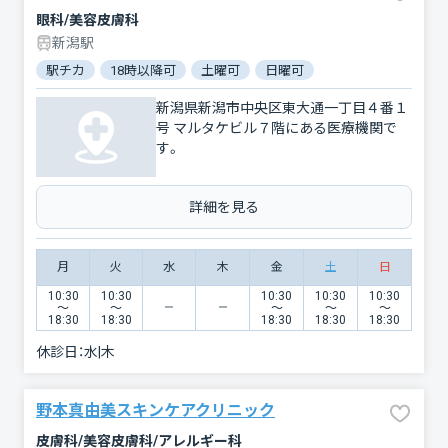
眼科/美容皮膚科
新潟駅
駅チカ
18時以降可
土曜可
日曜可
新潟県新潟市中央区東大通一丁目４番１
号 マルタケビル７階にある医療機関で
す。
詳細を見る
月
火
水
木
金
土
日
10:30
10:30
10:30
10:30
10:30
〜
〜
〜
〜
〜
18:30
18:30
18:30
18:30
18:30
休診日：
水|木
野本真由美スキンケアクリニック
皮膚科/美容皮膚科/アレルギー科