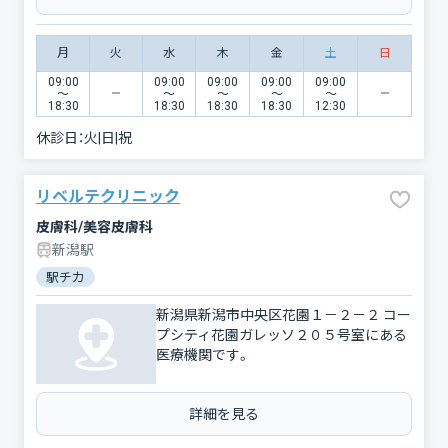
月
火
水
木
金
土
日
09:00
09:00
09:00
09:00
09:00
〜
〜
〜
〜
〜
18:30
18:30
18:30
18:30
12:30
休診日：
火|日|祝
リベルテクリニック
皮膚科/美容皮膚科
新潟駅
駅チカ
新潟県新潟市中央区花園１－２－２ コー
プシティ花園ガレッソ２０５号室にある
医療機関です。
詳細を見る