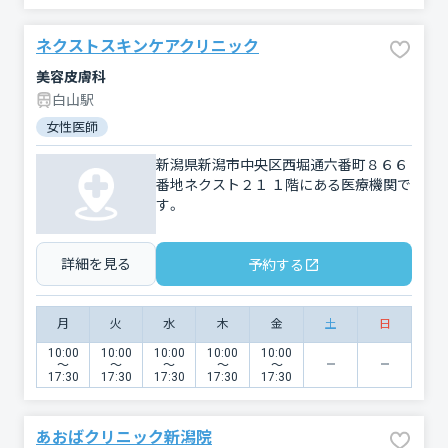
ネクストスキンケアクリニック
美容皮膚科
白山駅
女性医師
新潟県新潟市中央区西堀通六番町８６６
番地ネクスト２１ １階にある医療機関で
す。
詳細を見る
予約する
月
火
水
木
金
土
日
10:00
10:00
10:00
10:00
10:00
〜
〜
〜
〜
〜
17:30
17:30
17:30
17:30
17:30
あおばクリニック新潟院