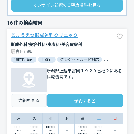
オンライン診療の美容皮膚科を見る
16
件の検索結果
じょうえつ形成外科クリニック
形成外科/美容外科/皮膚科/美容皮膚科
春日山駅
18時以降可
土曜可
クレジットカード対応
電子マネー対応
新潟県上越市富岡１９２０番地２にある
医療機関です。
詳細を見る
予約する
月
火
水
木
金
土
日
08:30
13:30
08:30
13:30
08:30
〜
〜
〜
〜
〜