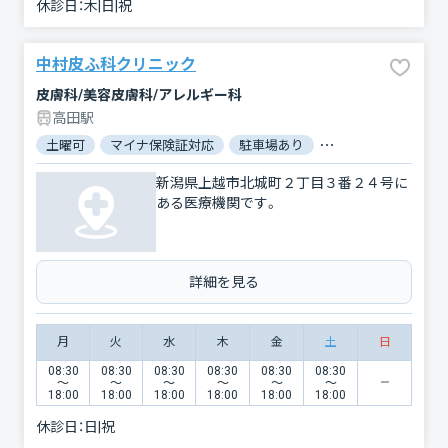
休診日：
木|日|祝
中村皮ふ科クリニック
皮膚科/美容皮膚科/アレルギー科
高田駅
土曜可
マイナ保険証対応
駐車場あり
バリアフリー
対
新潟県上越市北城町２丁目３番２４号に
ある医療機関です。
詳細を見る
月
火
水
木
金
土
日
08:30
08:30
08:30
08:30
08:30
08:30
〜
〜
〜
〜
〜
〜
18:00
18:00
18:00
18:00
18:00
18:00
休診日：
日|祝