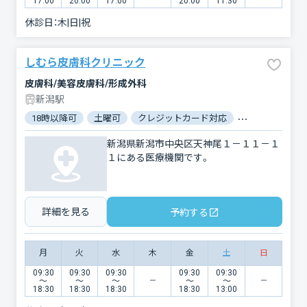
17:00
20:00
17:00
20:00
11:30
休診日：
木|日|祝
しむら皮膚科クリニック
皮膚科/美容皮膚科/形成外科
新潟駅
18時以降可
土曜可
クレジットカード対応
電子マネー対応
新潟県新潟市中央区天神尾１－１１－１
１にある医療機関です。
詳細を見る
予約する
月
火
水
木
金
土
日
09:30
09:30
09:30
09:30
09:30
〜
〜
〜
〜
〜
18:30
18:30
18:30
18:30
13:00