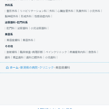
外科系
整形外科｜
リハビリテーション科｜
外科｜
心臓血管外科｜
乳腺外科｜
小児外科｜
脳神経外科｜
形成外科｜
性感染症内科｜
泌尿器科・肛門科系
肛門科｜
泌尿器科｜
小児泌尿器科｜
美容系
美容皮膚科｜
美容外科｜
その他
放射線科｜
臨床検査・病理診断｜
ペインクリニック｜
疼痛緩和内科｜
救急科｜
歯科｜
矯正歯科｜
歯科口腔外科｜
小児歯科｜
ホーム
>
新潟県の病院・クリニック
>
美容皮膚科