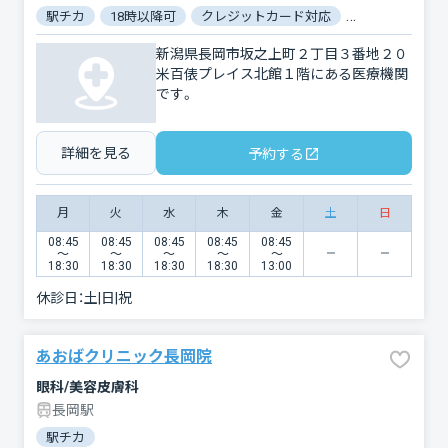
駅チカ
18時以降可
クレジットカード対応
マイナ保険証対
新潟県長岡市坂之上町２丁目３番地２０
米百俵プレイス北館１階にある医療機関
です。
詳細を見る
予約する
月
火
水
木
金
土
日
08:45
08:45
08:45
08:45
08:45
〜
〜
〜
〜
〜
18:30
18:30
18:30
18:30
13:00
休診日：
土|日|祝
あおばクリニック長岡院
眼科/美容皮膚科
長岡駅
駅チカ