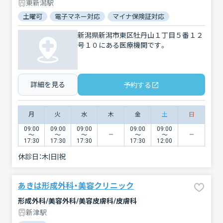
東新潟駅
土曜可
電子マネー対応
マイナ保険証対応
新潟県新潟市東区牡丹山１丁目５番１２
号１０にある医療機関です。
詳細を見る
予約する
月
火
水
木
金
土
日
09:00
09:00
09:00
09:00
09:00
〜
〜
〜
〜
〜
17:30
17:30
17:30
17:30
12:00
休診日：
木|日|祝
あきは形成外科・美容クリニック
形成外科/美容外科/美容皮膚科/皮膚科
新津駅