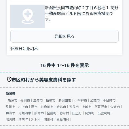
新潟県長岡市城内町２丁目６番地１ 高野
不動産駅前ビル６階にある医療機関で
す。
詳細を見る
休診日：
月|火|木
16
件中
1
〜
16
件を表示
市区町村から美容皮膚科を探す
新潟県
新潟市｜
長岡市｜
三条市｜
柏崎市｜
新発田市｜
小千谷市｜
加茂市｜
十日町市｜
見附市｜
村上市｜
燕市｜
糸魚川市｜
妙高市｜
五泉市｜
上越市｜
阿賀野市｜
佐渡市｜
魚沼市｜
南魚沼市｜
胎内市｜
聖籠町｜
弥彦村｜
田上町｜
阿賀町｜
出雲崎町｜
湯沢町｜
津南町｜
刈羽村｜
関川村｜
粟島浦村｜