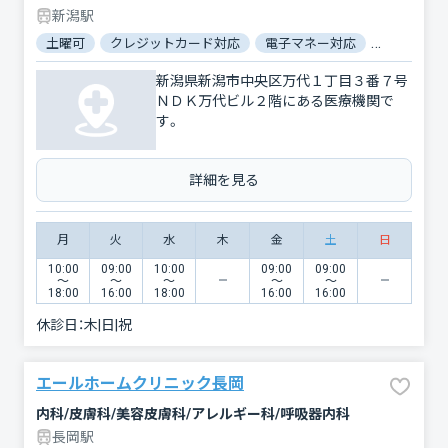
新潟駅
土曜可
クレジットカード対応
電子マネー対応
マイナ保険
新潟県新潟市中央区万代１丁目３番７号
ＮＤＫ万代ビル２階にある医療機関で
す。
詳細を見る
月
火
水
木
金
土
日
10:00
09:00
10:00
09:00
09:00
〜
〜
〜
〜
〜
18:00
16:00
18:00
16:00
16:00
休診日：
木|日|祝
エールホームクリニック長岡
内科/皮膚科/美容皮膚科/アレルギー科/呼吸器内科
長岡駅