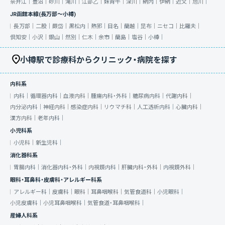
奈井江｜
豊沼｜
砂川｜
滝川｜
江部乙｜
妹背牛｜
深川｜
納内｜
伊納｜
近文｜
旭川｜
JR函館本線(長万部～小樽)
長万部｜
二股｜
蕨岱｜
黒松内｜
熱郛｜
目名｜
蘭越｜
昆布｜
ニセコ｜
比羅夫｜
倶知安｜
小沢｜
銀山｜
然別｜
仁木｜
余市｜
蘭島｜
塩谷｜
小樽｜
小樽駅で診療科からクリニック・病院を探す
内科系
内科｜
循環器内科｜
血液内科｜
腫瘍内科・外科｜
糖尿病内科｜
代謝内科｜
内分泌内科｜
神経内科｜
感染症内科｜
リウマチ科｜
人工透析内科｜
心臓内科｜
漢方内科｜
老年内科｜
小児科系
小児科｜
新生児科｜
消化器科系
胃腸内科｜
消化器内科・外科｜
内視鏡内科｜
肝臓内科・外科｜
内視鏡外科｜
眼科・耳鼻科・皮膚科・アレルギー科系
アレルギー科｜
皮膚科｜
眼科｜
耳鼻咽喉科｜
気管食道科｜
小児眼科｜
小児皮膚科｜
小児耳鼻咽喉科｜
気管食道・耳鼻咽喉科｜
産婦人科系