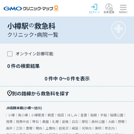
ログイン
会員登録
MENU
小樽駅
の
救急科
クリニック・病院一覧
オンライン診療可能
0
件の検索結果
0
件中
0
〜
0
件を表示
別の路線から救急科を探す
JR函館本線(小樽～旭川)
小樽｜
南小樽｜
小樽築港｜
朝里｜
銭函｜
ほしみ｜
星置｜
稲穂｜
手稲｜
稲積公園｜
発寒｜
発寒中央｜
琴似｜
桑園｜
札幌｜
苗穂｜
白石｜
厚別｜
森林公園｜
大麻｜
野幌｜
高砂｜
江別｜
豊幌｜
幌向｜
上幌向｜
岩見沢｜
峰延｜
光珠内｜
美唄｜
茶志内｜