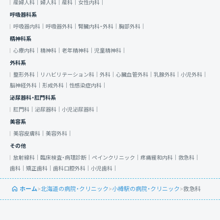
産婦人科｜
婦人科｜
産科｜
女性内科｜
呼吸器科系
呼吸器内科｜
呼吸器外科｜
腎臓内科・外科｜
胸部外科｜
精神科系
心療内科｜
精神科｜
老年精神科｜
児童精神科｜
外科系
整形外科｜
リハビリテーション科｜
外科｜
心臓血管外科｜
乳腺外科｜
小児外科｜
脳神経外科｜
形成外科｜
性感染症内科｜
泌尿器科・肛門科系
肛門科｜
泌尿器科｜
小児泌尿器科｜
美容系
美容皮膚科｜
美容外科｜
その他
放射線科｜
臨床検査・病理診断｜
ペインクリニック｜
疼痛緩和内科｜
救急科｜
歯科｜
矯正歯科｜
歯科口腔外科｜
小児歯科｜
ホーム
>
北海道の病院・クリニック
>
小樽駅の病院・クリニック
>
救急科