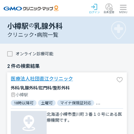
ログイン
会員登録
MENU
小樽駅
の
乳腺外科
クリニック・病院一覧
オンライン診療可能
2
件の検索結果
医療法人社団直江クリニック
外科/乳腺外科/肛門科/整形外科
小樽駅
18時以降可
土曜可
マイナ保険証対応
駐車場あり
バリ
北海道小樽市豊川町３番１０号にある医
療機関です。