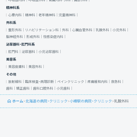
呼吸器内科｜
呼吸器外科｜
腎臓内科・外科｜
胸部外科｜
精神科系
心療内科｜
精神科｜
老年精神科｜
児童精神科｜
外科系
整形外科｜
リハビリテーション科｜
外科｜
心臓血管外科｜
乳腺外科｜
小児外科｜
脳神経外科｜
形成外科｜
性感染症内科｜
泌尿器科・肛門科系
肛門科｜
泌尿器科｜
小児泌尿器科｜
美容系
美容皮膚科｜
美容外科｜
その他
放射線科｜
臨床検査・病理診断｜
ペインクリニック｜
疼痛緩和内科｜
救急科｜
歯科｜
矯正歯科｜
歯科口腔外科｜
小児歯科｜
ホーム
>
北海道の病院・クリニック
>
小樽駅の病院・クリニック
>
乳腺外科