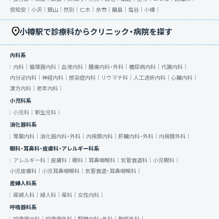
倶知安｜
小沢｜
銀山｜
然別｜
仁木｜
余市｜
蘭島｜
塩谷｜
小樽｜
小樽駅で診療科からクリニック・病院を探す
内科系
内科｜
循環器内科｜
血液内科｜
腫瘍内科・外科｜
糖尿病内科｜
代謝内科｜
内分泌内科｜
神経内科｜
感染症内科｜
リウマチ科｜
人工透析内科｜
心臓内科｜
漢方内科｜
老年内科｜
小児科系
小児科｜
新生児科｜
消化器科系
胃腸内科｜
消化器内科・外科｜
内視鏡内科｜
肝臓内科・外科｜
内視鏡外科｜
眼科・耳鼻科・皮膚科・アレルギー科系
アレルギー科｜
皮膚科｜
眼科｜
耳鼻咽喉科｜
気管食道科｜
小児眼科｜
小児皮膚科｜
小児耳鼻咽喉科｜
気管食道・耳鼻咽喉科｜
産婦人科系
産婦人科｜
婦人科｜
産科｜
女性内科｜
呼吸器科系