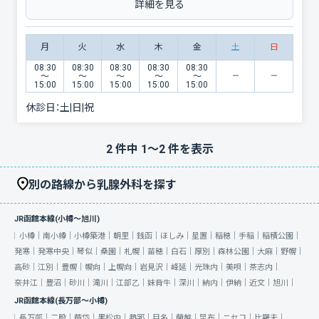
詳細を見る
月
火
水
木
金
土
日
08:30
08:30
08:30
08:30
08:30
〜
〜
〜
〜
〜
15:00
15:00
15:00
15:00
15:00
休診日：
土|日|祝
2
件中
1
〜
2
件を表示
別の路線から乳腺外科を探す
JR函館本線(小樽～旭川)
小樽｜
南小樽｜
小樽築港｜
朝里｜
銭函｜
ほしみ｜
星置｜
稲穂｜
手稲｜
稲積公園｜
発寒｜
発寒中央｜
琴似｜
桑園｜
札幌｜
苗穂｜
白石｜
厚別｜
森林公園｜
大麻｜
野幌｜
高砂｜
江別｜
豊幌｜
幌向｜
上幌向｜
岩見沢｜
峰延｜
光珠内｜
美唄｜
茶志内｜
奈井江｜
豊沼｜
砂川｜
滝川｜
江部乙｜
妹背牛｜
深川｜
納内｜
伊納｜
近文｜
旭川｜
JR函館本線(長万部～小樽)
長万部｜
二股｜
蕨岱｜
黒松内｜
熱郛｜
目名｜
蘭越｜
昆布｜
ニセコ｜
比羅夫｜