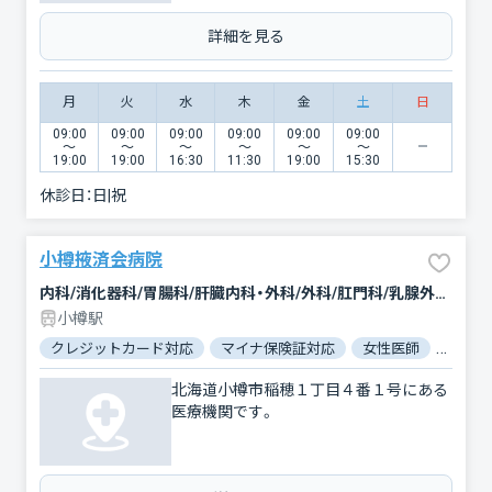
詳細を見る
月
火
水
木
金
土
日
09:00
09:00
09:00
09:00
09:00
09:00
〜
〜
〜
〜
〜
〜
19:00
19:00
16:30
11:30
19:00
15:30
休診日：
日|祝
小樽掖済会病院
内科/消化器科/胃腸科/肝臓内科・外科/外科/肛門科/乳腺外科/整形外科/麻酔科
小樽駅
クレジットカード対応
マイナ保険証対応
女性医師
駐車場
北海道小樽市稲穂１丁目４番１号にある
医療機関です。