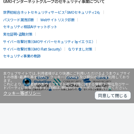
GMOインターネットグループのセキュリティ事業について
世界初総合ネットセキュリティサービス「GMOセキュリティ24」
パスワード漏洩診断
Webサイトリスク診断
セキュリティ相談AIチャットボット
実在証明・盗聴対策
サイバー攻撃対策（GMOサイバーセキュリティ byイエラエ）
サイバー攻撃対策（GMO Flatt Security）
なりすまし対策
セキュリティ事業の軌跡
本ウェブサイトでは、利用者様がより快適にご利用いただけるよう本ウェブサイ
トの改善・最適化等を目的に、クッキー（Cookie）及び類似の技術を利用しており
ます。
これにより、利用者様の本ウェブサイトのご利用に関する情報は、弊社及びサー
ドパーティに共有されます。詳細は、弊社のクッキーポリシーをご覧ください。
クッキー等ポリシー
同意して閉じる
無料診断