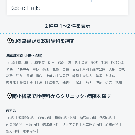
休診日：
土|日|祝
2
件中
1
〜
2
件を表示
別の路線から放射線科を探す
JR函館本線(小樽～旭川)
小樽｜
南小樽｜
小樽築港｜
朝里｜
銭函｜
ほしみ｜
星置｜
稲穂｜
手稲｜
稲積公園｜
発寒｜
発寒中央｜
琴似｜
桑園｜
札幌｜
苗穂｜
白石｜
厚別｜
森林公園｜
大麻｜
野幌｜
高砂｜
江別｜
豊幌｜
幌向｜
上幌向｜
岩見沢｜
峰延｜
光珠内｜
美唄｜
茶志内｜
奈井江｜
豊沼｜
砂川｜
滝川｜
江部乙｜
妹背牛｜
深川｜
納内｜
伊納｜
近文｜
旭川｜
南小樽駅で診療科からクリニック・病院を探す
内科系
内科｜
循環器内科｜
血液内科｜
腫瘍内科・外科｜
糖尿病内科｜
代謝内科｜
内分泌内科｜
神経内科｜
感染症内科｜
リウマチ科｜
人工透析内科｜
心臓内科｜
漢方内科｜
老年内科｜