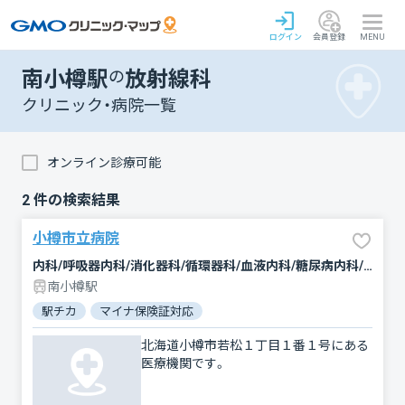
ログイン
会員登録
MENU
南小樽駅
の
放射線科
クリニック・病院一覧
オンライン診療可能
2
件の検索結果
小樽市立病院
内科/呼吸器内科/消化器科/循環器科/血液内科/糖尿病内科/内分泌科/腎臓内科・外科/神経内科/腫瘍内科・外科/外科/心臓血管外科/脳神経外科/整形外科/形成外科/精神科・神経科/リウマチ科/小児科/皮膚科/泌尿器科/産婦人科/眼科/耳鼻咽喉科/放射線科/臨床検査・病理診断/麻酔科
南小樽駅
駅チカ
マイナ保険証対応
北海道小樽市若松１丁目１番１号にある
医療機関です。