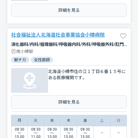
詳細を見る
社会福祉法人北海道社会事業協会小樽病院
消化器科/内科/循環器科/呼吸器内科/外科/呼吸器外科/肛門科/整形外科/産婦人科/小児科/麻酔科/放射線科
南小樽駅
駅チカ
女性医師
北海道小樽市住の江１丁目６番１５号に
ある医療機関です。
詳細を見る
月
火
水
木
金
土
日
08:30
08:30
08:30
08:30
08:30
〜
〜
〜
〜
〜
15:00
11:00
15:00
15:00
15:00