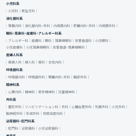
小児科系
小児科｜
新生児科｜
消化器科系
胃腸内科｜
消化器内科・外科｜
内視鏡内科｜
肝臓内科・外科｜
内視鏡外科｜
眼科・耳鼻科・皮膚科・アレルギー科系
アレルギー科｜
皮膚科｜
眼科｜
耳鼻咽喉科｜
気管食道科｜
小児眼科｜
小児皮膚科｜
小児耳鼻咽喉科｜
気管食道・耳鼻咽喉科｜
産婦人科系
産婦人科｜
婦人科｜
産科｜
女性内科｜
呼吸器科系
呼吸器内科｜
呼吸器外科｜
腎臓内科・外科｜
胸部外科｜
精神科系
心療内科｜
精神科｜
老年精神科｜
児童精神科｜
外科系
整形外科｜
リハビリテーション科｜
外科｜
心臓血管外科｜
乳腺外科｜
小児外科｜
脳神経外科｜
形成外科｜
性感染症内科｜
泌尿器科・肛門科系
肛門科｜
泌尿器科｜
小児泌尿器科｜