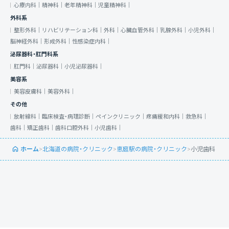
心療内科｜
精神科｜
老年精神科｜
児童精神科｜
外科系
整形外科｜
リハビリテーション科｜
外科｜
心臓血管外科｜
乳腺外科｜
小児外科｜
脳神経外科｜
形成外科｜
性感染症内科｜
泌尿器科・肛門科系
肛門科｜
泌尿器科｜
小児泌尿器科｜
美容系
美容皮膚科｜
美容外科｜
その他
放射線科｜
臨床検査・病理診断｜
ペインクリニック｜
疼痛緩和内科｜
救急科｜
歯科｜
矯正歯科｜
歯科口腔外科｜
小児歯科｜
ホーム
>
北海道の病院・クリニック
>
恵庭駅の病院・クリニック
>
小児歯科