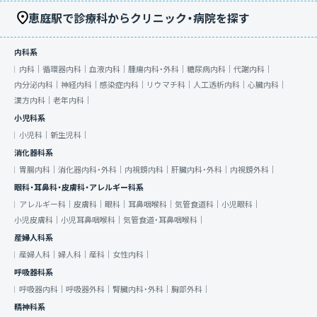
恵庭駅で診療科からクリニック・病院を探す
内科系
内科｜
循環器内科｜
血液内科｜
腫瘍内科・外科｜
糖尿病内科｜
代謝内科｜
内分泌内科｜
神経内科｜
感染症内科｜
リウマチ科｜
人工透析内科｜
心臓内科｜
漢方内科｜
老年内科｜
小児科系
小児科｜
新生児科｜
消化器科系
胃腸内科｜
消化器内科・外科｜
内視鏡内科｜
肝臓内科・外科｜
内視鏡外科｜
眼科・耳鼻科・皮膚科・アレルギー科系
アレルギー科｜
皮膚科｜
眼科｜
耳鼻咽喉科｜
気管食道科｜
小児眼科｜
小児皮膚科｜
小児耳鼻咽喉科｜
気管食道・耳鼻咽喉科｜
産婦人科系
産婦人科｜
婦人科｜
産科｜
女性内科｜
呼吸器科系
呼吸器内科｜
呼吸器外科｜
腎臓内科・外科｜
胸部外科｜
精神科系