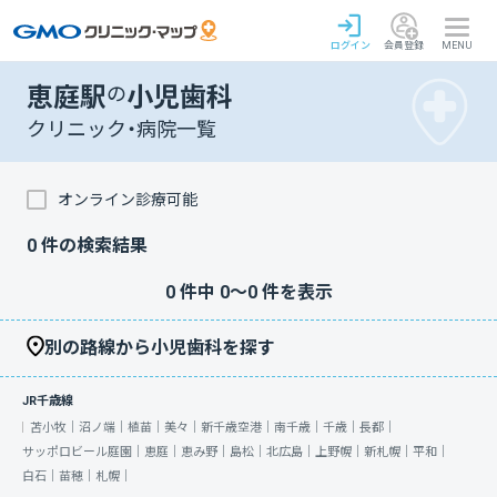
ログイン
会員登録
MENU
恵庭駅
の
小児歯科
クリニック・病院一覧
オンライン診療可能
0
件の検索結果
0
件中
0
〜
0
件を表示
別の路線から小児歯科を探す
JR千歳線
苫小牧｜
沼ノ端｜
植苗｜
美々｜
新千歳空港｜
南千歳｜
千歳｜
長都｜
サッポロビール庭園｜
恵庭｜
恵み野｜
島松｜
北広島｜
上野幌｜
新札幌｜
平和｜
白石｜
苗穂｜
札幌｜