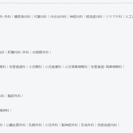
科・外科｜
糖尿病内科｜
代謝内科｜
内分泌内科｜
神経内科｜
感染症内科｜
リウマチ科｜
人工
内科｜
肝臓内科・外科｜
内視鏡外科｜
喉科｜
気管食道科｜
小児眼科｜
小児皮膚科｜
小児耳鼻咽喉科｜
気管食道・耳鼻咽喉科｜
外科｜
胸部外科｜
精神科｜
科｜
心臓血管外科｜
乳腺外科｜
小児外科｜
脳神経外科｜
形成外科｜
性感染症内科｜