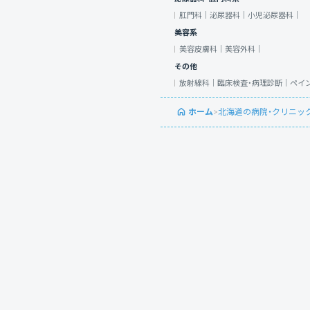
肛門科｜
泌尿器科｜
小児泌尿器科｜
美容系
美容皮膚科｜
美容外科｜
その他
放射線科｜
臨床検査・病理診断｜
ペイ
ホーム
>
北海道の病院・クリニッ