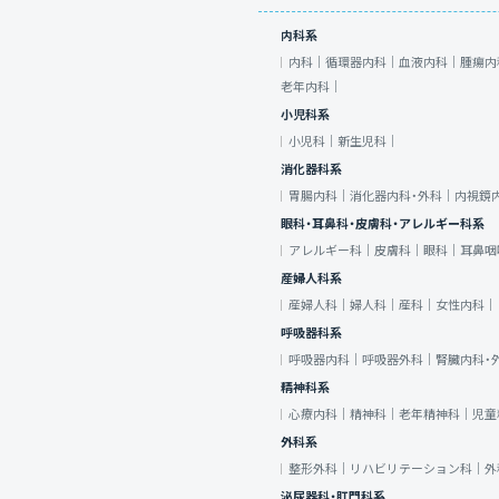
内科系
内科｜
循環器内科｜
血液内科｜
腫瘍内
老年内科｜
小児科系
小児科｜
新生児科｜
消化器科系
胃腸内科｜
消化器内科・外科｜
内視鏡
眼科・耳鼻科・皮膚科・アレルギー科系
アレルギー科｜
皮膚科｜
眼科｜
耳鼻咽
産婦人科系
産婦人科｜
婦人科｜
産科｜
女性内科｜
呼吸器科系
呼吸器内科｜
呼吸器外科｜
腎臓内科・
精神科系
心療内科｜
精神科｜
老年精神科｜
児童
外科系
整形外科｜
リハビリテーション科｜
外
泌尿器科・肛門科系