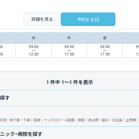
詳細を見る
予約する
水
木
金
00
09:00
09:00
09:00
0
〜
〜
〜
30
12:30
17:30
17:30
1
1
件中
1
〜
1
件を表示
探す
空港｜
南千歳｜
千歳｜
長都｜
サッポロビール庭園｜
恵庭｜
恵み野｜
島松｜
北広島｜
上野幌
ニック・病院を探す