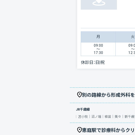
月
火
09:00
09:
〜
〜
17:30
12:
休診日：
日|祝
別の路線から形成外科を
JR千歳線
苫小牧｜
沼ノ端｜
植苗｜
美々｜
新千歳
恵庭駅で診療科からクリ