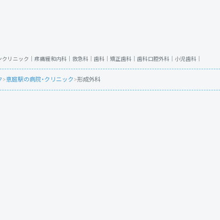
ンクリニック｜
疼痛緩和内科｜
救急科｜
歯科｜
矯正歯科｜
歯科口腔外科｜
小児歯科｜
ク
>
恵庭駅の病院・クリニック
>
形成外科