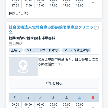
〜
〜
〜
〜
〜
〜
17:00
17:00
17:00
17:00
17:00
12:00
休診日：
日|祝
社会医療法人北晨会恵み野病院附属恵庭クリニッ
ク
糖尿病内科/循環器科/泌尿器科
恵庭駅
土曜可
クレジットカード対応
マイナ保険証対応
駐車場あ
北海道恵庭市黄金南４丁目１番地１にあ
る医療機関です。
詳細を見る
月
火
水
木
金
土
日
09:00
09:00
09:00
09:00
09:00
09:00
〜
〜
〜
〜
〜
〜