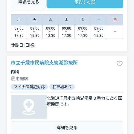
詳細を見る
予約する
月
火
水
木
金
土
日
09:00
09:00
09:00
09:00
09:00
09:00
〜
〜
〜
〜
〜
〜
17:30
12:30
12:30
17:30
17:30
12:30
休診日：
日|祝
市立千歳市民病院支笏湖診療所
内科
恵庭駅
マイナ保険証対応
駐車場あり
北海道千歳市支笏湖温泉３番地にある医
療機関です。
詳細を見る