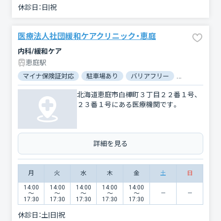
休診日：
日|祝
医療法人社団緩和ケアクリニック・恵庭
内科/緩和ケア
恵庭駅
マイナ保険証対応
駐車場あり
バリアフリー
対応言語：英
北海道恵庭市白樺町３丁目２２番１号、
２３番１号にある医療機関です。
詳細を見る
月
火
水
木
金
土
日
14:00
14:00
14:00
14:00
14:00
〜
〜
〜
〜
〜
17:30
17:30
17:30
17:30
17:30
休診日：
土|日|祝