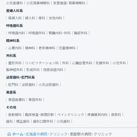
小児皮膚科｜
小児耳鼻咽喉科｜
気管食道・耳鼻咽喉科｜
産婦人科系
産婦人科｜
婦人科｜
産科｜
女性内科｜
呼吸器科系
呼吸器内科｜
呼吸器外科｜
腎臓内科・外科｜
胸部外科｜
精神科系
心療内科｜
精神科｜
老年精神科｜
児童精神科｜
外科系
整形外科｜
リハビリテーション科｜
外科｜
心臓血管外科｜
乳腺外科｜
小児外科｜
脳神経外科｜
形成外科｜
性感染症内科｜
泌尿器科・肛門科系
肛門科｜
泌尿器科｜
小児泌尿器科｜
美容系
美容皮膚科｜
美容外科｜
その他
放射線科｜
臨床検査・病理診断｜
ペインクリニック｜
疼痛緩和内科｜
救急科｜
歯科｜
矯正歯科｜
歯科口腔外科｜
小児歯科｜
ホーム
>
北海道の病院・クリニック
>
恵庭駅の病院・クリニック