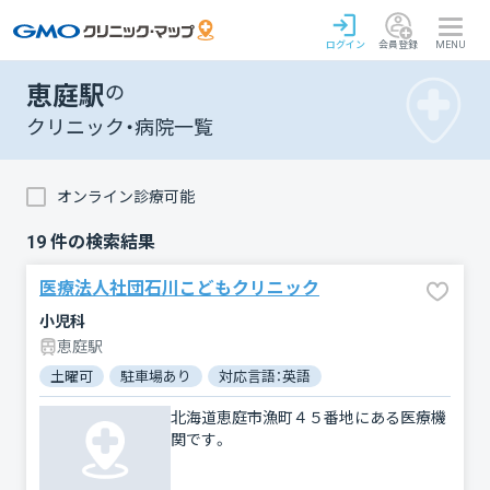
ログイン
会員登録
MENU
恵庭駅
の
クリニック・病院一覧
オンライン診療可能
19
件の検索結果
医療法人社団石川こどもクリニック
小児科
恵庭駅
土曜可
駐車場あり
対応言語：英語
北海道恵庭市漁町４５番地にある医療機
関です。