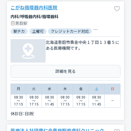
こがね循環器内科医院
内科/呼吸器内科/循環器科
恵庭駅
駅チカ
土曜可
クレジットカード対応
マイナ保険証対応
北海道恵庭市黄金中央１丁目１３番５に
ある医療機関です。
詳細を見る
月
火
水
木
金
土
日
08:30
08:30
08:30
08:30
08:30
08:30
〜
〜
〜
〜
〜
〜
17:15
17:15
11:45
17:15
17:15
11:45
休診日：
日|祝
医療法人社団廣仁会恵庭駅皮膚科クリニック