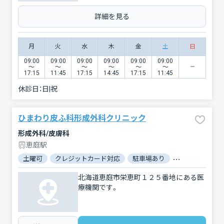
詳細を見る
月
火
水
木
金
土
日
09:00
09:00
09:00
09:00
09:00
09:00
〜
〜
〜
〜
〜
〜
17:15
11:45
17:15
14:45
17:15
11:45
休診日：
日|祝
ひまわり皮ふ科形成外科クリニック
形成外科/皮膚科
恵庭駅
土曜可
クレジットカード対応
駐車場あり
バリアフリー
北海道恵庭市栄恵町１２５番地にある医
療機関です。