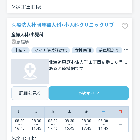
休診日：
土|日|祝
医療法人社団産婦人科・小児科クリニックリブ
産婦人科/小児科
恵庭駅
土曜可
マイナ保険証対応
女性医師
駐車場あり
バリア
北海道恵庭市住吉町１丁目８番１０号に
ある医療機関です。
詳細を見る
予約する
月
火
水
木
金
土
日
08:30
08:30
08:30
08:30
08:30
08:30
〜
〜
〜
〜
〜
〜
16:45
11:45
17:45
16:45
17:45
11:45
休診日：
日|祝