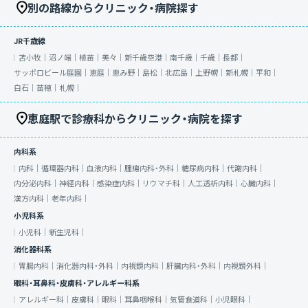
別の路線からクリニック・病院探す
JR千歳線
苫小牧｜
沼ノ端｜
植苗｜
美々｜
新千歳空港｜
南千歳｜
千歳｜
長都｜
サッポロビール庭園｜
恵庭｜
恵み野｜
島松｜
北広島｜
上野幌｜
新札幌｜
平和｜
白石｜
苗穂｜
札幌｜
恵庭駅で診療科からクリニック・病院を探す
内科系
内科｜
循環器内科｜
血液内科｜
腫瘍内科・外科｜
糖尿病内科｜
代謝内科｜
内分泌内科｜
神経内科｜
感染症内科｜
リウマチ科｜
人工透析内科｜
心臓内科｜
漢方内科｜
老年内科｜
小児科系
小児科｜
新生児科｜
消化器科系
胃腸内科｜
消化器内科・外科｜
内視鏡内科｜
肝臓内科・外科｜
内視鏡外科｜
眼科・耳鼻科・皮膚科・アレルギー科系
アレルギー科｜
皮膚科｜
眼科｜
耳鼻咽喉科｜
気管食道科｜
小児眼科｜