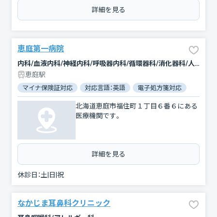
詳細を見る
恵庭第一病院
内科/血液内科/神経内科/呼吸器内科/循環器科/消化器科/人工透析/腫瘍内科・外科/外科/脳神経外科/肛門科/整形外科/泌尿器科/リハビリテーション
恵庭駅
マイナ保険証対応
対応言語：英語
電子処方箋対応
北海道恵庭市福住町１丁目６番６にある
医療機関です。
詳細を見る
休診日：
土|日|祝
なかじま耳鼻科クリニック