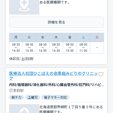
ある医療機関です。
詳細を見る
月
火
水
木
金
土
日
08:30
08:30
08:30
08:30
08:30
08:30
〜
〜
〜
〜
〜
〜
16:30
16:30
16:30
16:30
16:30
11:00
休診日：
土|日|祝
医療法人社団ひこばえの会恵庭みどりのクリニッ
ク
内科/循環器科/消化器科/外科/心臓血管外科/肛門科/リハビリテーション
恵庭駅
駅チカ
土曜可
電子マネー対応
マイナ保険証対応
女性
北海道恵庭市緑町１丁目５番３号にある
医療機関です。