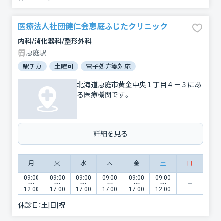
医療法人社団健仁会恵庭ふじたクリニック
内科/消化器科/整形外科
恵庭駅
駅チカ
土曜可
電子処方箋対応
北海道恵庭市黄金中央１丁目４－３にあ
る医療機関です。
詳細を見る
月
火
水
木
金
土
日
09:00
09:00
09:00
09:00
09:00
09:00
〜
〜
〜
〜
〜
〜
12:00
17:00
17:00
17:00
17:00
12:00
休診日：
土|日|祝