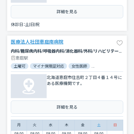
詳細を見る
休診日：
土|日|祝
医療法人社団恵庭南病院
内科/糖尿病内科/呼吸器内科/消化器科/外科/リハビリテーション
恵庭駅
土曜可
マイナ保険証対応
女性医師
対応言語：英語
北海道恵庭市住吉町２丁目４番１４号に
ある医療機関です。
詳細を見る
月
火
水
木
金
土
日
09:00
09:00
09:00
09:00
09:00
09:00