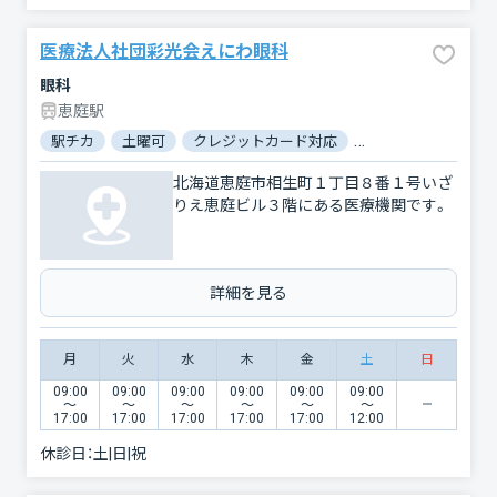
医療法人社団彩光会えにわ眼科
眼科
恵庭駅
駅チカ
土曜可
クレジットカード対応
電子マネー対応
北海道恵庭市相生町１丁目８番１号いざ
りえ恵庭ビル３階にある医療機関です。
詳細を見る
月
火
水
木
金
土
日
09:00
09:00
09:00
09:00
09:00
09:00
〜
〜
〜
〜
〜
〜
17:00
17:00
17:00
17:00
17:00
12:00
休診日：
土|日|祝